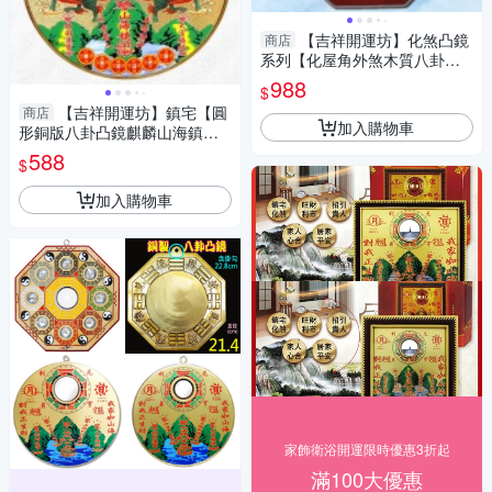
【吉祥開運坊】化煞凸鏡
商店
系列【化屋角外煞木質八卦凸
鏡 大型22cm 合文公尺 凸面
988
$
鏡】開光 擇日
【吉祥開運坊】鎮宅【圓
商店
加入購物車
形銅版八卦凸鏡麒麟山海鎮小
型 化屋外煞氣 化壁刀路沖天斬
588
$
煞】開光
加入購物車
家飾衛浴開運限時優惠3折起
滿100大優惠