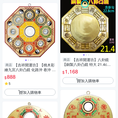
【吉祥開運坊】八卦鏡
商店
【銅製八卦凸鏡 特大 21.4cm
【吉祥開運坊】【桃木彩
商店
厚銅版 化壁刀 路沖 巷沖 】開
繪九宮八卦凸鏡 化路沖 巷沖 開
1,168
$
光 擇日
口煞】開光 擇日
888
$
加入購物車
5
加入購物車