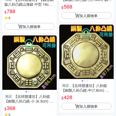
版八卦凸鏡山海鎮 中型 16cm
化壁刀 路沖 巷沖 】開光 擇日
568
$
化屋外煞氣 】開光 擇日
788
$
加入購物車
5
加入購物車
【吉祥開運坊】八卦鏡
商店
【銅製八卦凸鏡-中(7.8cm) 銅
版 化壁刀 路沖 巷沖 】開光 擇
428
【吉祥開運坊】八卦鏡
商店
$
日
【銅製八卦凸鏡-小 (6.3cm) 銅
版 化壁刀 路沖 巷沖 】開光 擇
加入購物車
368
$
日
5