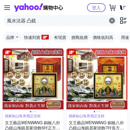
Yahoo購物中心
登入
品牌
快速到貨
有現貨
挑戰低價
價格低到高
用途
我家如山海,對我正生財
我家如山海,對我正生財
文王藝品WENWANG 銅板八卦
文王藝品WENWANG 銅板八卦
凸鏡山海鎮居家掛飾5吋正方形
凸鏡山海鎮居家掛飾7吋長方形