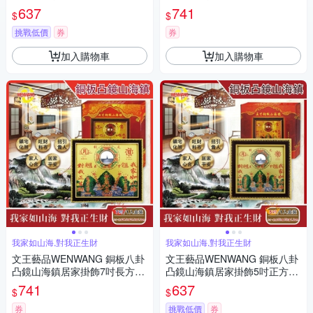
1組
1組
637
741
$
$
挑戰低價
券
券
加入購物車
加入購物車
我家如山海,對我正生財
我家如山海,對我正生財
文王藝品WENWANG 銅板八卦
文王藝品WENWANG 銅板八卦
凸鏡山海鎮居家掛飾7吋長方形
凸鏡山海鎮居家掛飾5吋正方形
1組
1組
741
637
$
$
券
挑戰低價
券