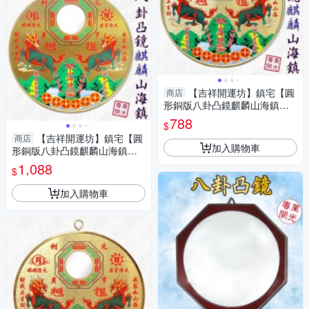
【吉祥開運坊】鎮宅【圓
商店
形銅版八卦凸鏡麒麟山海鎮中
型 化屋外煞氣 化壁刀路沖天斬
788
$
煞】開光
【吉祥開運坊】鎮宅【圓
商店
加入購物車
形銅版八卦凸鏡麒麟山海鎮大
型 化屋外煞氣 化壁刀路沖天斬
1,088
$
煞】開光
加入購物車