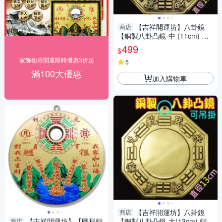
【吉祥開運坊】八卦鏡
商店
【銅製八卦凸鏡-中 (11cm) 銅
版 化壁刀 路沖 巷沖 】開光 擇
499
$
日
家飾衛浴開運限時優惠3折起
5
滿100大優惠
加入購物車
【吉祥開運坊】八卦鏡
商店
【吉祥開運坊】【圓形銅
【銅製八卦凸鏡-大(13cm) 銅版
商店