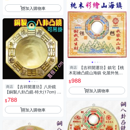
加入購物車
【吉祥開運坊】鎮宅【桃
商店
木彩繪凸鏡山海鎮 化屋外煞氣
化壁刀路沖天斬煞】開光 擇日
988
$
【吉祥開運坊】八卦鏡
商店
加入購物車
【銅製八卦凸鏡-特大(17cm) 銅
版 化壁刀 路沖 巷沖 】開光 擇
788
$
日
加入購物車