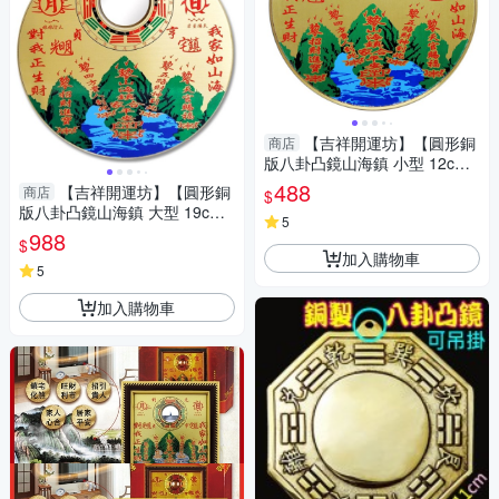
【吉祥開運坊】【圓形銅
商店
版八卦凸鏡山海鎮 小型 12cm
化屋外煞氣 】開光 擇日
488
【吉祥開運坊】【圓形銅
商店
$
版八卦凸鏡山海鎮 大型 19cm
5
化屋外煞氣 】開光 擇日
988
$
加入購物車
5
加入購物車