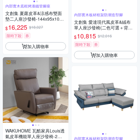
內部實木底框烤漆鐵管腳座
文創集 夏蘿皮革&涼感布雙面
內部實木板材框架防潮造型腳
墊二人座沙發椅-144x95x103c
文創集 愛達現代風皮革&絨布
m免組
16,225
$18,027
單人座沙發椅(二色可選＋背枕
$
可活動調整)-104x103x41cm免
10,815
限時下殺
券
$12,016
$
組
限時下殺
券
加入購物車
加入購物車
WAKUHOME 瓦酷家具Louis透
氣皮革機能單人座沙發椅-2色
內部實木板材框架防潮造型腳