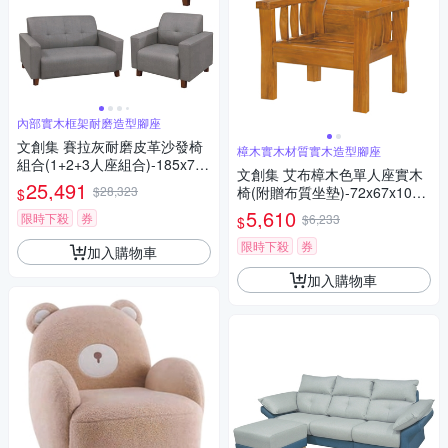
內部實木框架耐磨造型腳座
文創集 賽拉灰耐磨皮革沙發椅
樟木實木材質實木造型腳座
組合(1+2+3人座組合)-185x79x
文創集 艾布樟木色單人座實木
86cm免組
25,491
$28,323
椅(附贈布質坐墊)-72x67x100c
$
m免組
5,610
限時下殺
券
$6,233
$
限時下殺
券
加入購物車
加入購物車