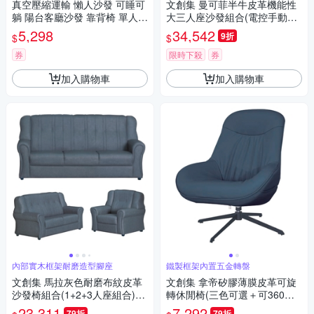
真空壓縮運輸 懶人沙發 可睡可
文創集 曼可菲半牛皮革機能性
躺 陽台客廳沙發 靠背椅 單人休
大三人座沙發組合(電控手動調
閒沙發 布藝沙發
整坐墊功能)-274x94x92cm免
5,298
34,542
9折
$
$
組
券
限時下殺
券
加入購物車
加入購物車
內部實木框架耐磨造型腳座
鐵製框架內置五金轉盤
文創集 馬拉灰色耐磨布紋皮革
文創集 拿帝矽膠薄膜皮革可旋
沙發椅組合(1+2+3人座組合)-1
轉休閒椅(三色可選＋可360度
87x84x88cm免組
旋轉)-76x85x92cm免組
23,311
7,292
79折
79折