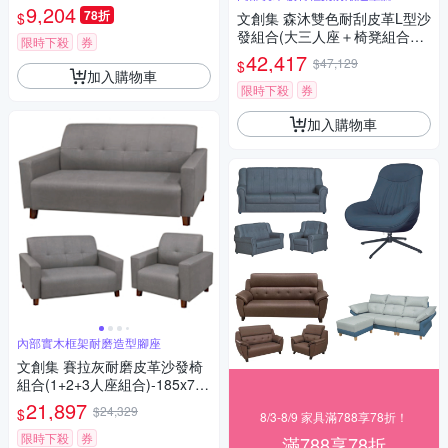
(奶茶棕/灰藍)-寬80*深80*高10
9,204
78折
$
文創集 森沐雙色耐刮皮革L型沙
4cm
發組合(大三人座＋椅凳組合
限時下殺
券
+坐墊可滑移)-258x166x100cm
42,417
$47,129
$
免組
加入購物車
限時下殺
券
加入購物車
內部實木框架耐磨造型腳座
文創集 賽拉灰耐磨皮革沙發椅
組合(1+2+3人座組合)-185x79x
86cm免組
21,897
$24,329
$
8/3-8/9 家具滿788享78折！
限時下殺
券
滿788享78折