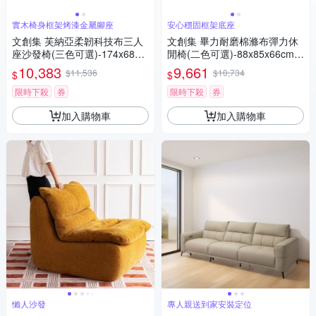
實木椅身框架烤漆金屬腳座
安心穩固框架底座
文創集 芙納亞柔韌科技布三人
文創集 畢力耐磨棉滌布彈力休
座沙發椅(三色可選)-174x68x6
閒椅(二色可選)-88x85x66cm免
3cm免組
組
10,383
9,661
$11,536
$10,734
$
$
限時下殺
券
限時下殺
券
加入購物車
加入購物車
懶人沙發
專人親送到家安裝定位