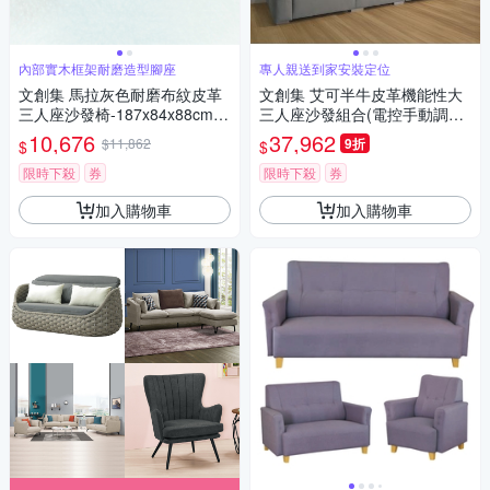
內部實木框架耐磨造型腳座
專人親送到家安裝定位
文創集 馬拉灰色耐磨布紋皮革
文創集 艾可半牛皮革機能性大
三人座沙發椅-187x84x88cm免
三人座沙發組合(電控手動調整
組
坐墊功能)-297x100x88cm免組
10,676
37,962
$11,862
9折
$
$
限時下殺
券
限時下殺
券
加入購物車
加入購物車