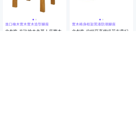
進口檜木實木實木造型腳座
實木椅身框架黑漆防潮腳座
文創集 布許檜木色單人座實木
文創集 伯特亞高織緹花布貴妃
椅(附贈布質坐墊)-72x68x100c
椅/沙發椅(二色可選＋左＆右二
m免組
向可選)-180x68x86cm免組
6,180
11,351
$6,866
$12,612
$
$
限時下殺
券
限時下殺
券
加入購物車
加入購物車