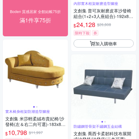
內部實木框架耐磨造型腳座
文創集 普可灰耐磨皮革沙發椅
Boden 質感居家 全館結帳75折
組合(1+2+3人座組合)-192x81x
滿1件享75折
89cm免組
24,128
$26,808
$
限時下殺
券
加入購物車
實木椅身框架防潮造型腳座
文創集 米莎輕柔絨布貴妃椅/沙
發椅(左＆右二向可選)-183x83
防鏽鋼管骨架不鏽鋼五金結構
x90cm免組
10,798
$11,997
$
文創集 喬西卡柔韌科技布展開