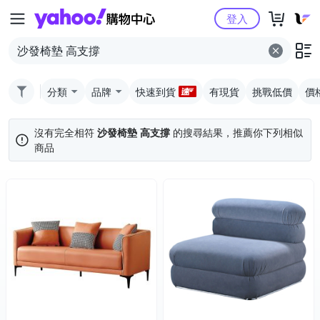
Yahoo購物中心
登入
分類
品牌
快速到貨
有現貨
挑戰低價
價
沒有完全相符
沙發椅墊 高支撐
的搜尋結果，推薦你下列相似
商品