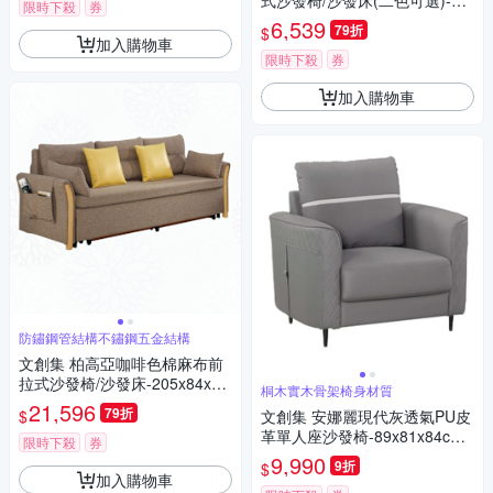
式沙發椅/沙發床(二色可選)-18
限時下殺
券
1x90x83cm免組
6,539
79折
$
加入購物車
限時下殺
券
加入購物車
防鏽鋼管結構不鏽鋼五金結構
文創集 柏高亞咖啡色棉麻布前
拉式沙發椅/沙發床-205x84x79
桐木實木骨架椅身材質
cm免組
21,596
79折
$
文創集 安娜麗現代灰透氣PU皮
革單人座沙發椅-89x81x84cm
限時下殺
券
免組
9,990
9折
$
加入購物車