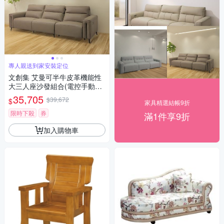
專人親送到家安裝定位
文創集 艾曼可半牛皮革機能性
大三人座沙發組合(電控手動調
整坐墊功能)-296x100x95cm免
35,705
$39,672
$
家具精選結帳9折
組
限時下殺
券
滿1件享9折
加入購物車