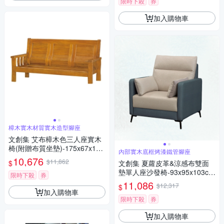
限時下殺
券
加入購物車
樟木實木材質實木造型腳座
文創集 艾布樟木色三人座實木
椅(附贈布質坐墊)-175x67x100
內部實木底框烤漆鐵管腳座
cm免組
10,676
$11,862
$
文創集 夏蘿皮革&涼感布雙面
墊單人座沙發椅-93x95x103cm
限時下殺
券
免組
11,086
$12,317
$
加入購物車
限時下殺
券
加入購物車