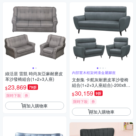
內部實木框架烤漆金屬腳座
綠活居 雷凱 時尚灰亞麻耐磨皮
革沙發椅組合(1+2+3人座)
文創集 卡舵灰耐磨皮革沙發椅
組合(1+2+3人座組合)-200x88x
23,869
79折
$
103cm免組
30,159
9折
$
限時下殺
券
限時下殺
券
加入購物車
加入購物車