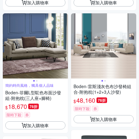
加入購物車
加入購物車
簡約時尚風格，獨具個人品味
Boden-雷斯淺灰色布沙發椅組
合-附抱枕(1+2+3人沙發)
Boden-菲爾L型駝色布面沙發
組-附抱枕(三人座+腳椅)
48,160
76折
$
18,670
76折
$
限時下殺
券
限時下殺
券
加入購物車
加入購物車