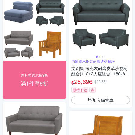
內部實木框架耐磨造型腳座
文創集 拉克灰耐磨皮革沙發椅
組合(1+2+3人座組合)-186x80x
家具精選結帳9折
83cm免組
25,696
$28,551
滿1件享9折
$
限時下殺
券
加入購物車