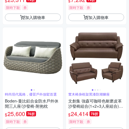
$
$
限時下殺
券
限時下殺
券
加入購物車
加入購物車
時尚現代風格，優質戶外放鬆首選
實木椅身框架黑漆防潮腳座
Boden-曼比鋁合金防水戶外休
文創集 強森可咖啡色耐磨皮革
閒三人座/沙發椅-附抱枕
沙發椅組合(1+2+3人座組合)-1
93x82x97cm免組
25,600
24,414
76折
78折
$
$
限時下殺
券
限時下殺
券