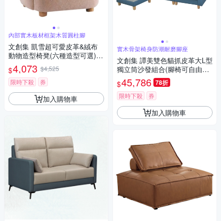
內部實木板材框架木質圓柱腳
文創集 凱雪超可愛皮革&絨布
實木骨架椅身防潮耐磨腳座
動物造型椅凳(六種造型可選)-5
文創集 譚美雙色貓抓皮革大L型
5x56x53cm免組
4,073
$4,525
獨立筒沙發組合(腳椅可自由擺
$
設＆坐墊可前後滑移使用)-258
45,786
限時下殺
券
78折
$
x166x100cm免組
限時下殺
券
加入購物車
加入購物車