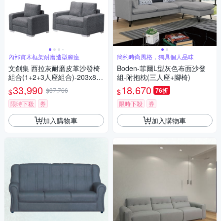
內部實木框架耐磨造型腳座
簡約時尚風格，獨具個人品味
文創集 西拉灰耐磨皮革沙發椅
Boden-菲爾L型灰色布面沙發
組合(1+2+3人座組合)-203x85x
組-附抱枕(三人座+腳椅)
90cm免組
33,990
18,670
$37,766
76折
$
$
限時下殺
券
限時下殺
券
加入購物車
加入購物車