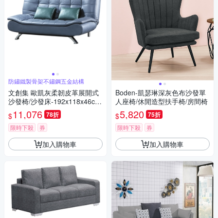
防鏽鐵製骨架不鏽鋼五金結構
文創集 歐凱灰柔韌皮革展開式
Boden-凱瑟琳深灰色布沙發單
沙發椅/沙發床-192x118x46cm
人座椅/休閒造型扶手椅/房間椅
免組
11,076
5,820
78折
75折
$
$
限時下殺
券
限時下殺
券
加入購物車
加入購物車