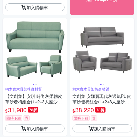
加入購物車
桐木實木骨架椅身材質
桐木實木骨架椅身材質
【文創集】安琪 時尚灰柔韌皮
文創集 安娜麗現代灰透氣PU皮
革沙發椅組合(1+2+3人座沙發
革沙發椅組合(1+2+3人座沙發
椅組合)-195x87x97cm免組
組合)-190x81x84cm免組
31,980
38,220
78折
78折
$
$
限時下殺
券
限時下殺
券
加入購物車
加入購物車