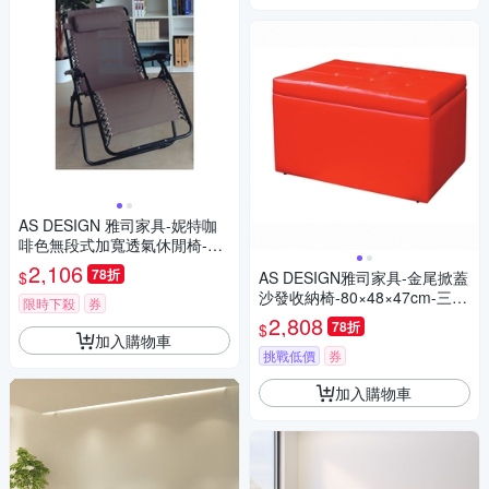
AS DESIGN 雅司家具-妮特咖
啡色無段式加寬透氣休閒椅-70
×103×109公分
2,106
78折
$
AS DESIGN雅司家具-金尾掀蓋
沙發收納椅-80×48×47cm-三色
限時下殺
券
可選
2,808
78折
$
加入購物車
挑戰低價
券
加入購物車