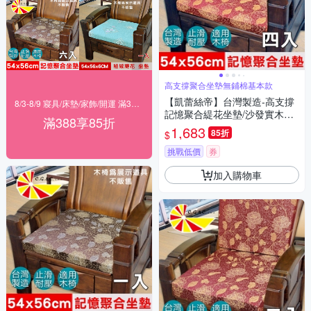
高支撐聚合坐墊無鋪棉基本款
【凱蕾絲帝】台灣製造-高支撐
8/3-8/9 寢具/床墊/家飾/開運 滿388享85折
記憶聚合緹花坐墊/沙發實木椅
滿388享85折
墊54x56cm-里昂玫瑰紅(四入)
1,683
85折
$
挑戰低價
券
加入購物車