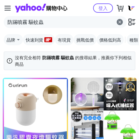
Yahoo購物中心
登入
品牌
快速到貨
有現貨
挑戰低價
價格低到高
種類
沒有完全相符
防蹣噴霧 驅蚊蟲
的搜尋結果，推薦你下列相似
商品