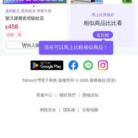
溫和配方 柔和燈光 孕嬰可用
馬上比買最好
樂汎膠囊夜燈驅蚊器
相似商品比比看
458
$
去比較
活動
券
加入購物車
現在可以馬上比較相似商品！
Yahoo台灣電子商務 版權所有 © 2026 服務條款(
更新
)
客服中心
|
關於我們
|
購物須知
網路安全
|
隱私權
|
分類地圖