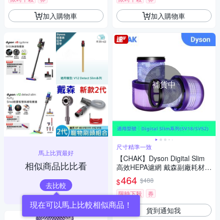
加入購物車
加入購物車
補貨中
尺寸精準一致
馬上比買最好
【CHAK】Dyson Digital Slim
相似商品比比看
高效HEPA濾網 戴森副廠耗材配
件(適用SV18/SV52機型 2入組)
464
$488
$
去比較
限時下殺
券
現在可以馬上比較相似商品！
貨到通知我