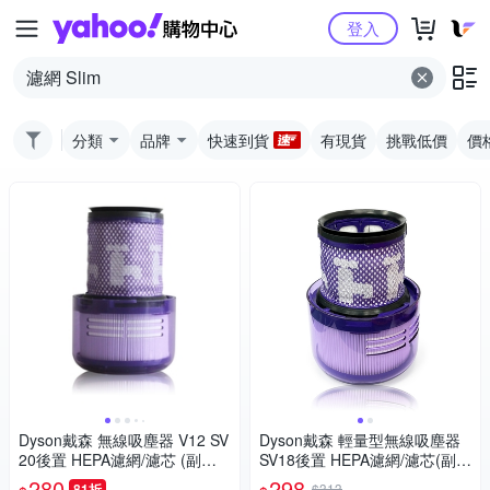
Yahoo購物中心
登入
分類
品牌
快速到貨
有現貨
挑戰低價
價
Dyson戴森 無線吸塵器 V12 SV
Dyson戴森 輕量型無線吸塵器
20後置 HEPA濾網/濾芯 (副廠)
SV18後置 HEPA濾網/濾芯(副
適用V12 Detect Slim 全系列
廠) 適用Digital Slim Fluffy Extr
280
298
81折
$313