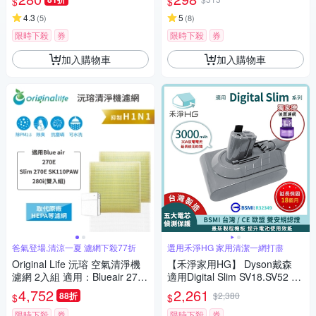
$
$
a
4.3
5
(
5
)
(
8
)
限時下殺
券
限時下殺
券
加入購物車
加入購物車
爸氣登場,清涼一夏 濾網下殺77折
選用禾淨HG 家用清潔一網打盡
Original Life 沅瑢 空氣清淨機
【禾淨家用HG】 Dyson戴森
濾網 2入組 適用：Blueair 270
適用Digital Slim SV18.SV52 CL
E/ Slim 270E SK110PAW/280i
1830 3000mAh 副廠吸塵器配
4,752
2,261
88折
$2,380
$
$
件 鋰電池(贈後置濾網)
限時下殺
券
限時下殺
券