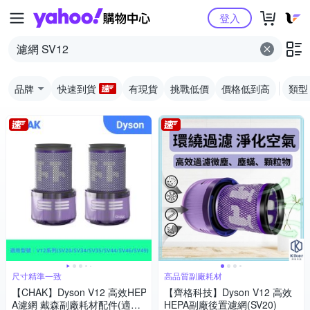
Yahoo購物中心
登入
品牌
快速到貨
有現貨
挑戰低價
價格低到高
類型
尺寸精準一致
高品質副廠耗材
【CHAK】Dyson V12 高效HEP
【齊格科技】Dyson V12 高效
A濾網 戴森副廠耗材配件(適用S
HEPA副廠後置濾網(SV20)