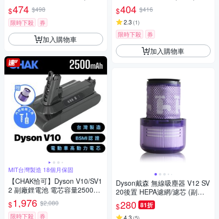
V20/SV34/SV35/SV44/SV46/SV
474
404
$498
$416
$
$
49機型 2入組)
2.3
限時下殺
券
(
1
)
限時下殺
券
加入購物車
加入購物車
MIT台灣製造 18個月保固
【CHAK恰可】Dyson V10/SV1
Dyson戴森 無線吸塵器 V12 SV
2 副廠鋰電池 電芯容量2500m
20後置 HEPA濾網/濾芯 (副廠)
Ah 台灣製造 附濾網組及組裝工
1,976
適用V12 Detect Slim 全系列
280
$2,080
$
81折
$
具(Dyson 副廠電池)
限時下殺
券
4.3
(
5
)