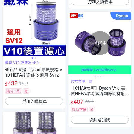
加入購物車
補貨中
戴森 V10 吸塵器 濾心
全新品 戴森 Dyson 原廠規格 V
10 HEPA後置濾心 適用 SV12
432
尺寸精準一致
$469
$
【CHAK恰可】Dyson V10 高
限時下殺
券
效HEPA濾網 戴森副廠耗材配件
(適用SV12機型 2入組)
407
加入購物車
$428
$
限時下殺
券
貨到通知我