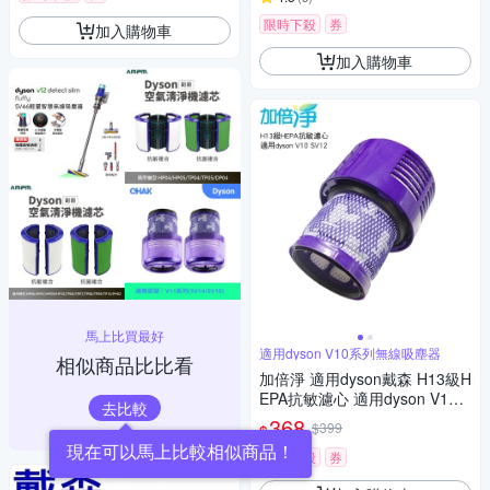
限時下殺
券
加入購物車
加入購物車
馬上比買最好
適用dyson V10系列無線吸塵器
相似商品比比看
加倍淨 適用dyson戴森 H13級H
EPA抗敏濾心 適用dyson V10 S
去比較
V12系列無線吸塵器
368
$399
$
現在可以馬上比較相似商品！
限時下殺
券