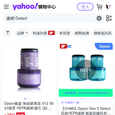
Yahoo購物中心
登入
品牌
快速到貨
有現貨
挑戰低價
價格低到高
補貨中
尺寸精準一致
Dyson戴森 無線吸塵器 V12 SV
20後置 HEPA濾網/濾芯 (副廠)
【CHAK】Dyson Gen 5 Detect
適用V12 Detect Slim 全系列
高效HEPA濾網 戴森副廠耗材配
280
81折