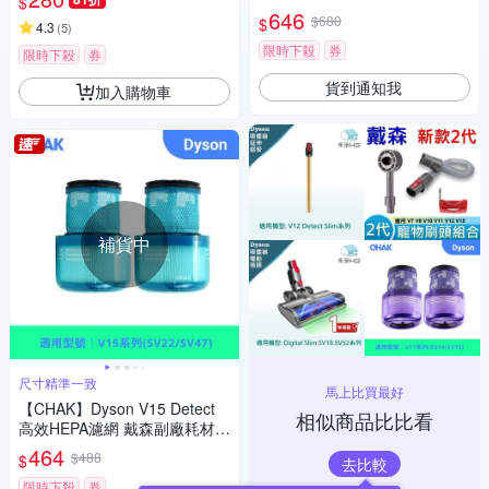
$
件(適用SV23機型 2入組)
646
$680
$
4.3
(
5
)
限時下殺
券
限時下殺
券
貨到通知我
加入購物車
補貨中
尺寸精準一致
馬上比買最好
【CHAK】Dyson V15 Detect
相似商品比比看
高效HEPA濾網 戴森副廠耗材配
件(適用SV22/SV47機型 2入組)
464
$488
$
去比較
限時下殺
券