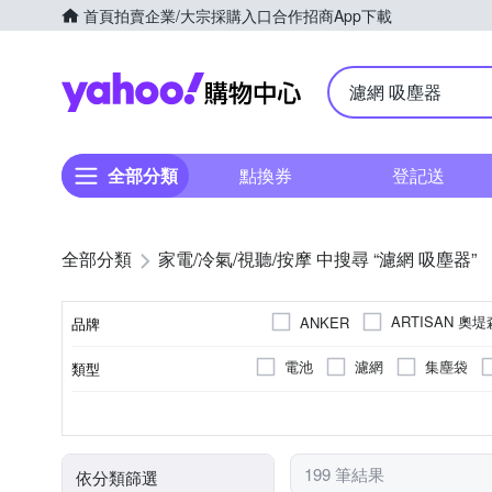
首頁
拍賣
企業/大宗採購入口
合作招商
App下載
Yahoo購物中心
全部分類
點換券
登記送
全部分類
家電/冷氣/視聽/按摩 中搜尋 “濾網 吸塵器”
ARTISAN 奧堤
ANKER
品牌
HITACHI 日立
HG 禾淨
電池
濾網
集塵袋
類型
品牌名稱
Roborock 石頭科技
SA
手持式
有線
可洗式集塵筒
車用收納用品
無線
直立式
紙袋型
USB充電
圓筒
110V
100V
型式
顏色
無線/有線
集塵方式
電壓
種類
其他品牌
199 筆結果
依分類篩選