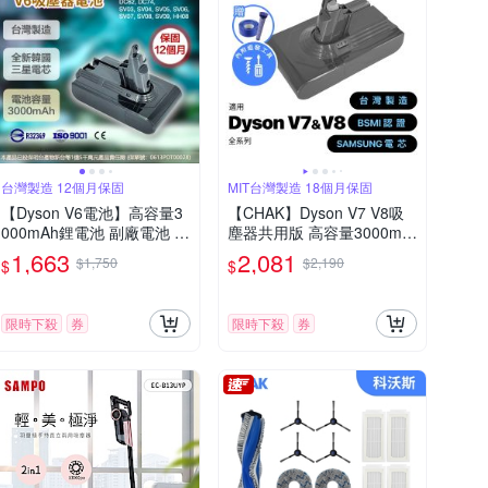
台灣製造 12個月保固
MIT台灣製造 18個月保固
【Dyson V6電池】高容量3
【CHAK】Dyson V7 V8吸
000mAh鋰電池 副廠電池 吸
塵器共用版 高容量3000mA
塵器配件(加贈前後濾網組)
h鋰電池 DC8230 加贈濾網
1,663
2,081
$1,750
$2,190
$
$
組(Dyson 副廠電池 戴森配
件)
限時下殺
券
限時下殺
券