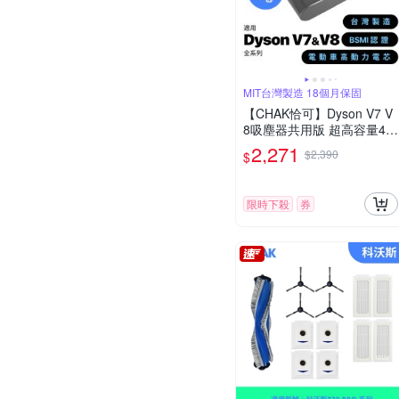
MIT台灣製造 18個月保固
【CHAK恰可】Dyson V7 V
8吸塵器共用版 超高容量40
00mAh鋰電池 DC8240 加
2,271
$2,390
$
贈濾網組(Dyson 副廠電池
戴森配件)
限時下殺
券