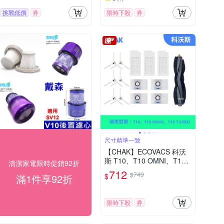
挑戰低價
券
限時下殺
券
尺寸精準一致
【CHAK】ECOVACS 科沃
斯 T10、T10 OMNI、T10
清潔家電限時促銷92折
TURBO 副廠配件耗材(主刷
712
$749
$
滿1件享92折
×1 邊刷×3組 濾網×3 集塵袋
x4)
限時下殺
券