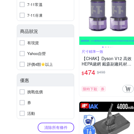
7-11常溫
7-11冷凍
商品狀況
有現貨
尺寸精準一致
Yahoo自營
【CHAK】Dyson V12 高效
HEPA濾網 戴森副廠耗材配
評價4顆
以上
件(適用SV20/SV34/SV35/S
474
$498
$
V44/SV46/SV49機型 2入組)
優惠
限時下殺
券
挑戰低價
券
活動
清除所有條件