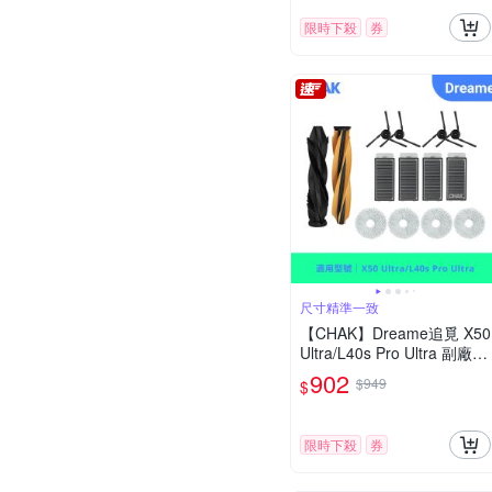
限時下殺
券
尺寸精準一致
【CHAK】Dreame追覓 X50
Ultra/L40s Pro Ultra 副廠掃
拖機配件超值組(主刷x1 邊
902
$949
$
刷x4 濾網x4 拖布x4)
限時下殺
券