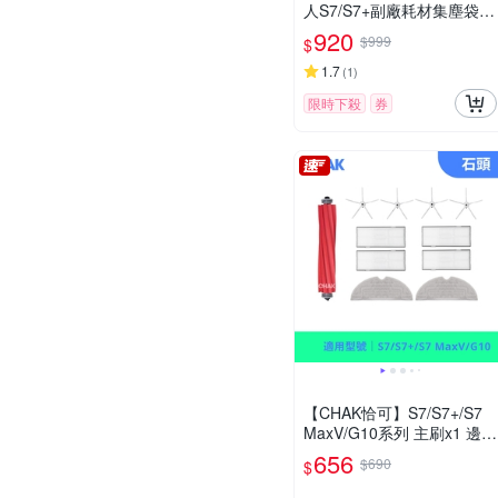
人S7/S7+副廠耗材集塵袋套
餐耗材配件組(1個主刷+2個
920
$999
$
集塵袋+2片拖布+2個濾網
+送1隻邊刷)
1.7
(
1
)
限時下殺
券
【CHAK恰可】S7/S7+/S7
MaxV/G10系列 主刷x1 邊刷
x4 濾網x4 灰色拖布x2
656
$690
$