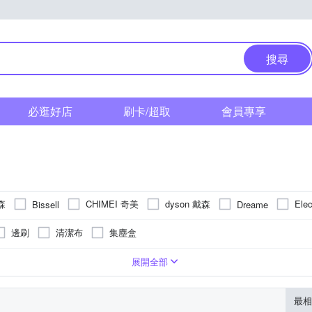
搜尋
必逛好店
刷卡/超取
會員專享
森
CHIMEI 奇美
dyson 戴森
Ele
Bissell
Dreame
家用
KARCHER 凱馳
LG 樂金
HOTO
HYD
iRobot
邊刷
清潔布
集塵盒
MPO 聲寶
SANLUX 台灣三洋
SANSUI 山水
SEBO
Sh
式
集塵筒
電池
展開全部
最相