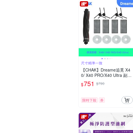
尺寸精準一致
【CHAK】Dreame追覓 X4
0/ X40 PRO/X40 Ultra 副廠
掃拖機配件超值組(主刷x1
751
$790
$
濾網x4 邊刷x4 拖布x4)
限時下殺
券