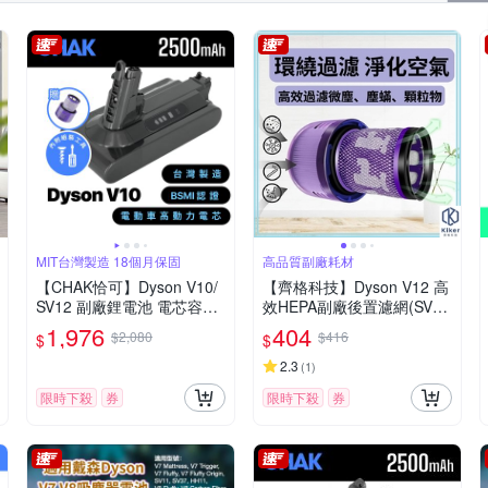
MIT台灣製造 18個月保固
高品質副廠耗材
【CHAK恰可】Dyson V10/
【齊格科技】Dyson V12 高
SV12 副廠鋰電池 電芯容量
效HEPA副廠後置濾網(SV2
2500mAh 台灣製造 附濾網
0)
1,976
404
$2,080
$416
$
$
組及組裝工具(Dyson 副廠
電池)
2.3
(
1
)
限時下殺
券
限時下殺
券