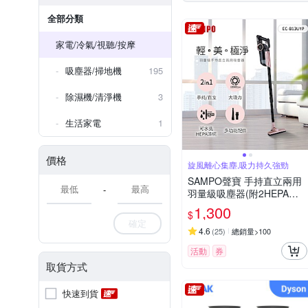
全部分類
家電/冷氣/視聽/按摩
吸塵器/掃地機
195
除濕機/清淨機
3
生活家電
1
價格
旋風離心集塵,吸力持久強勁
SAMPO聲寶 手持直立兩用
-
羽量級吸塵器(附2HEPA濾
網) EC-B13UYP
1,300
$
確定
4.6
(
25
)
總銷量>100
活動
券
取貨方式
快速到貨