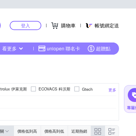
購物車
帳號綁定送
登入
看更多
uniopen 聯名卡
超贈點
ctrolux 伊萊克斯
ECOVACS 科沃斯
Gtech
更多
Mdovia
Mr.Smart
Xiaomi 小米
ark
THOMSON
Vbot
關
價格低到高
價格高到低
近期熱銷