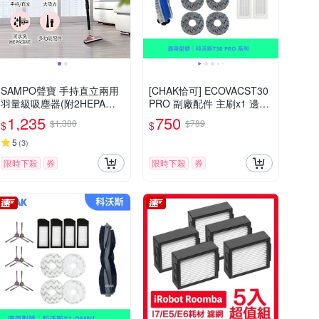
SAMPO聲寶 手持直立兩用
[CHAK恰可] ECOVACST30
羽量級吸塵器(附2HEPA濾
PRO 副廠配件 主刷x1 邊刷
網) EC-B13UYP
x4 濾網x4 拖布x4
1,235
750
$1,300
$789
$
$
5
(
3
)
限時下殺
券
限時下殺
券