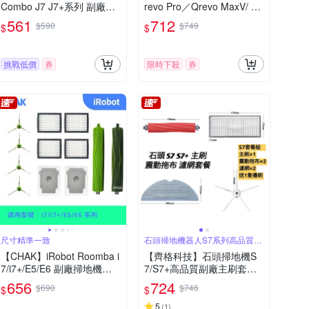
Combo J7 J7+系列 副廠掃
revo Pro／Qrevo MaxV/ Qr
地機器人配件耗材超值組(主
evo S 副廠配件耗材超值組
561
712
$590
$749
$
$
刷x1 邊刷x4 濾網x4)
(主刷x1 邊刷x4 濾網x4 拖布
x4)
挑戰低價
券
限時下殺
券
尺寸精準一致
石頭掃地機器人S7系列高品質副
廠主刷套餐
【CHAK】iRobot Roomba i
【齊格科技】石頭掃地機S
7/i7+/E5/E6 副廠掃地機器
7/S7+高品質副廠主刷套餐
人配件耗材超值組(主刷x1
耗材配件組(1個主刷+2片震
656
724
$690
$746
$
$
邊刷x4 濾網x4 集塵袋x2)
動拖布+2個濾網+送1隻邊
刷)
5
(
1
)