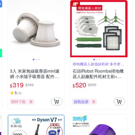
掃地機器人超值組耗材 多件更划
算
3入 米家無線吸塵器mini濾
石頭iRobot Roomba掃地機
網 小米隨手吸塵器 配件濾
器人副廠配件耗材主刷+邊
芯/過濾網 可水洗HEPA (副
刷+濾網+集塵袋
319
520
$346
$565
$
$
廠)
5
(
1
)
限時下殺
券
挑戰低價
券