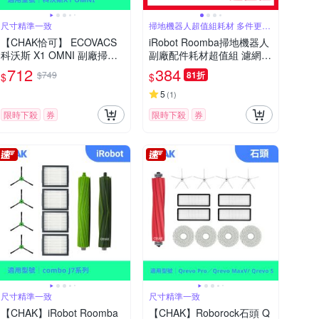
尺寸精準一致
掃地機器人超值組耗材 多件更划
算
【CHAK恰可】 ECOVACS
iRobot Roomba掃地機器人
科沃斯 X1 OMNI 副廠掃地
副廠配件耗材超值組 濾網 5
機配件超值組 (主刷×1 邊刷
入
712
384
$749
81折
$
$
×3 濾網×4 拖布×2)
5
(
1
)
限時下殺
券
限時下殺
券
尺寸精準一致
尺寸精準一致
【CHAK】iRobot Roomba
【CHAK】Roborock石頭 Q