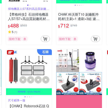
掃地機器人S7系列高品質副廠耗
材配件組
【齊格科技】石頭掃地機器
CHAK 科沃斯T10 副廠配件
人S7/S7+高品質副廠耗材配
耗材(主刷×1 邊刷×3組 濾網
件組(2片拖布+2個濾網+送1
×3 集塵袋x4)
488
712
$503
$749
$
$
隻邊刷)
5
(
1
)
限時下殺
券
限時下殺
券
尺寸精準一致
【CHAK】Roborock石頭 Q