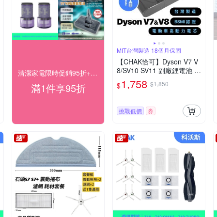
MIT台灣製造 18個月保固
【CHAK恰可】Dyson V7 V
8/SV10 SV11 副廠鋰電池 電
清潔家電限時促銷95折+快速到貨
芯容量2500mAh 附濾網組
1,758
$1,850
$
滿1件享95折
及組裝工具(Dyson 副廠電
池)
挑戰低價
券