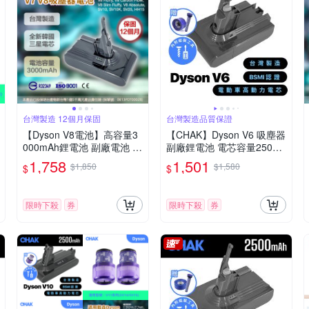
台灣製造 12個月保固
台灣製造品質保證
【Dyson V8電池】高容量3
【CHAK】Dyson V6 吸塵器
000mAh鋰電池 副廠電池 吸
副廠鋰電池 電芯容量2500m
塵器配件(加贈前後濾網組)
Ah 型號DC6225(台灣製造
1,758
1,501
$1,850
$1,580
$
$
附濾網組及組裝工具)
限時下殺
券
限時下殺
券