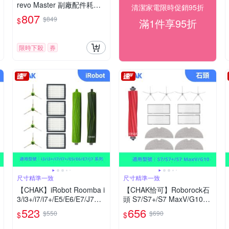
revo Master 副廠配件耗材
清潔家電限時促銷95折
超值組(主刷x1 邊刷x4 濾網
807
$849
$
滿1件享95折
x4 拖布x4)
限時下殺
券
尺寸精準一致
尺寸精準一致
【CHAK】iRobot Roomba i
【CHAK恰可】Roborock石
3/i3+/i7/i7+/E5/E6/E7/J7系
頭 S7/S7+/S7 MaxV/G10系
列 副廠配件耗材超值組(主
列 副廠配件耗材超值組(主
523
656
$550
$690
$
$
刷x1組 邊刷x4 濾網x4)
刷x1 邊刷x4 濾網x4 拖布x
4)