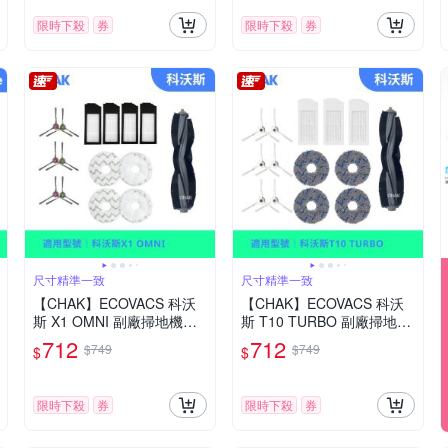
限時下殺
券
限時下殺
券
尺寸精準一致
尺寸精準一致
【CHAK】ECOVACS 科沃
【CHAK】ECOVACS 科沃
斯 X1 OMNI 副廠掃地機配
斯 T10 TURBO 副廠掃地機
件耗材超值組(主刷×1 邊刷×
配件耗材超值組(主刷×1 邊
712
712
$749
$749
$
$
3組 濾網×4 拖布×2組)
刷×3組 濾網×3 圓拖布x2組)
限時下殺
券
限時下殺
券