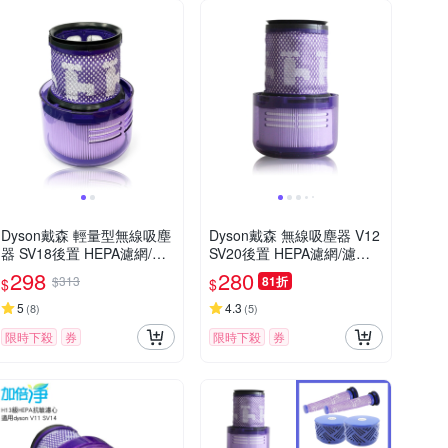
Dyson戴森 輕量型無線吸塵
Dyson戴森 無線吸塵器 V12
器 SV18後置 HEPA濾網/濾
SV20後置 HEPA濾網/濾芯
芯(副廠) 適用Digital Slim Fl
(副廠) 適用V12 Detect Slim
298
280
$313
81折
$
$
uffy Extra
全系列
5
4.3
(
8
)
(
5
)
限時下殺
券
限時下殺
券