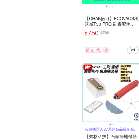
【CHAK恰可】ECOVACS科
沃斯T30 PRO 副廠配件主
刷×1 邊刷×4 濾網×4 集塵袋
750
$789
$
x4
限時下殺
券
石頭機器人S7系列高品質副廠集
塵袋耗材組
【齊格科技】石頭掃地機器