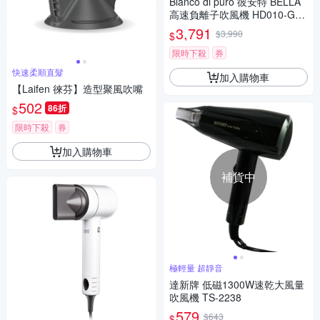
Bianco di puro 彼安特 BELLA
高速負離子吹風機 HD010-GR
-
3,791
$3,990
$
限時下殺
券
快速柔順直髮
加入購物車
【Laifen 徠芬】造型聚風吹嘴
502
86折
$
限時下殺
券
加入購物車
補貨中
極輕量 超靜音
達新牌 低磁1300W速乾大風量
吹風機 TS-2238
579
$643
$