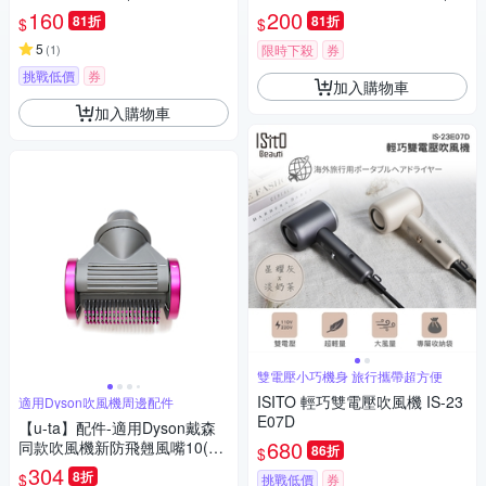
a吹風機適用配件)
森 HD13 u-ta吹風機適用 沙龍
160
200
81折
81折
$
$
造型風嘴)
5
(
1
)
限時下殺
券
挑戰低價
券
加入購物車
加入購物車
雙電壓小巧機身 旅行攜帶超方便
ISITO 輕巧雙電壓吹風機 IS-23
適用Dyson吹風機周邊配件
E07D
【u-ta】配件-適用Dyson戴森
680
同款吹風機新防飛翹風嘴10(戴
86折
$
森 HD13 u-ta吹風機適用 新防
304
8折
$
挑戰低價
券