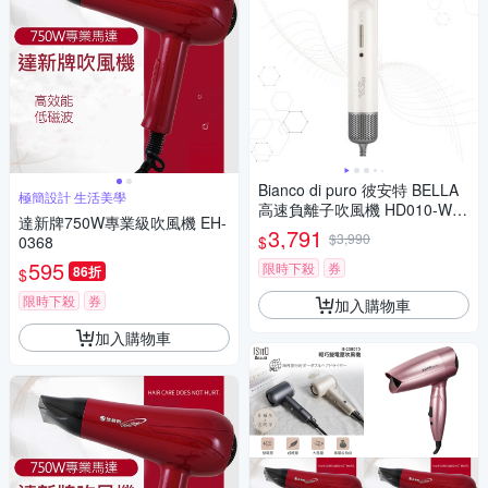
Bianco di puro 彼安特 BELLA
極簡設計 生活美學
高速負離子吹風機 HD010-WH
達新牌750W專業級吹風機 EH-
-
3,791
$3,990
$
0368
595
限時下殺
券
86折
$
限時下殺
券
加入購物車
加入購物車