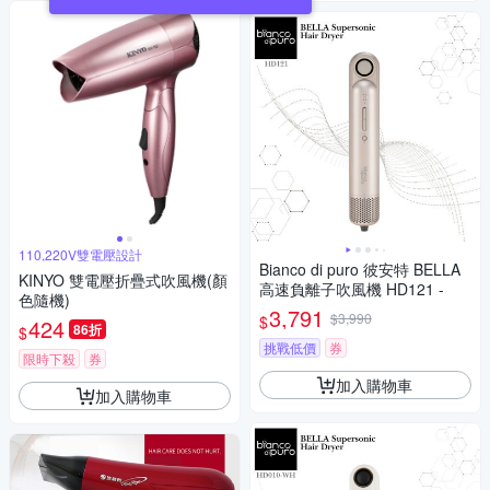
110,220V雙電壓設計
Bianco di puro 彼安特 BELLA
KINYO 雙電壓折疊式吹風機(顏
高速負離子吹風機 HD121 -
色隨機)
3,791
$3,990
$
424
86折
$
挑戰低價
券
限時下殺
券
加入購物車
加入購物車