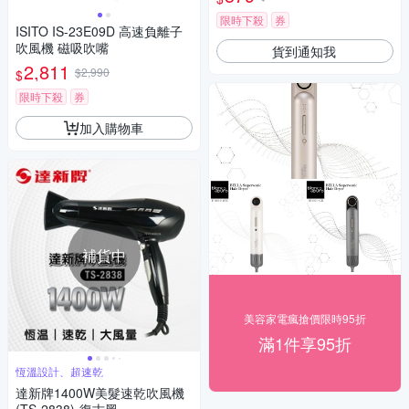
限時下殺
券
ISITO IS-23E09D 高速負離子
吹風機 磁吸吹嘴
貨到通知我
2,811
$2,990
$
限時下殺
券
加入購物車
補貨中
美容家電瘋搶價限時95折
滿1件享95折
恆溫設計、超速乾
達新牌1400W美髮速乾吹風機