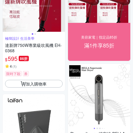
美容家電｜指定品85折
極簡設計 生活美學
滿1件享85折
達新牌750W專業級吹風機 EH-
0368
595
86折
$
4
(
1
)
限時下殺
券
加入購物車