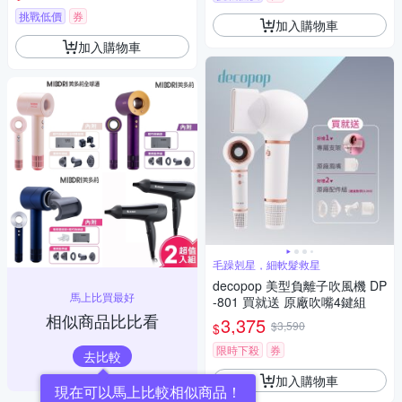
飛翹風嘴)
挑戰低價
券
加入購物車
加入購物車
毛躁剋星，細軟髮救星
decopop 美型負離子吹風機 DP
馬上比買最好
-801 買就送 原廠吹嘴4鍵組
相似商品比比看
3,375
$3,590
$
限時下殺
券
去比較
加入購物車
現在可以馬上比較相似商品！