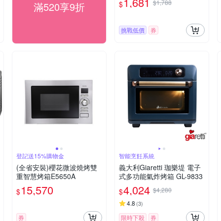
1,681
$1,788
$
滿520享9折
挑戰低價
券
登記送15%購物金
智能烹飪系統
(全省安裝)櫻花微波燒烤雙
義大利Giaretti 珈樂堤 電子
重智慧烤箱E5650A
式多功能氣炸烤箱 GL-9833
15,570
4,024
$4,280
$
$
4.8
(
3
)
券
限時下殺
券