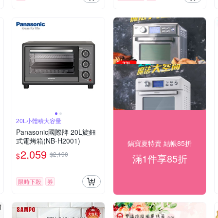
20L小體積大容量
Panasonic國際牌 20L旋鈕
式電烤箱(NB-H2001)
鍋寶夏特賣 結帳85折
2,059
$2,190
$
滿1件享85折
限時下殺
券