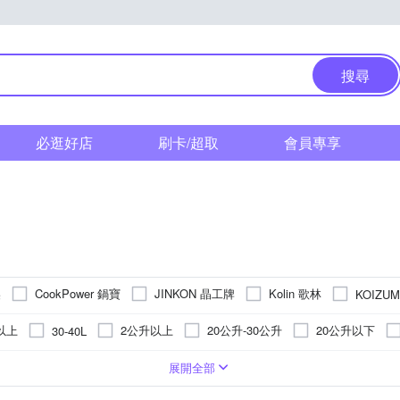
搜尋
必逛好店
刷卡/超取
會員專享
美
CookPower 鍋寶
JINKON 晶工牌
Kolin 歌林
KOIZUM
TATUNG 大同
TECO 東元
Whirlpool 惠而浦
TEKA
L以上
2公升以上
20公升-30公升
20公升以下
30-40L
1公升以下
英
鍍鋁鐵
鍍鋅鋼板
1500W以上
不沾陶瓷塗層
鐵
304不鏽鋼
W
1100~1200W
1200~1400W
700~800W
展開全部