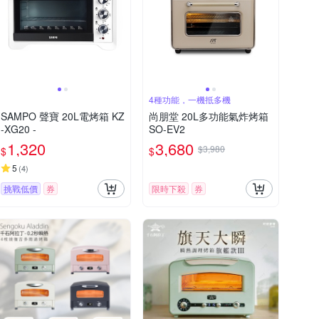
4種功能，一機抵多機
SAMPO 聲寶 20L電烤箱 KZ
尚朋堂 20L多功能氣炸烤箱
-XG20 -
SO-EV2
1,320
3,680
$3,980
$
$
5
(
4
)
挑戰低價
券
限時下殺
券