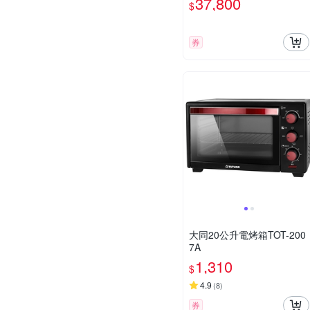
37,800
$
券
大同20公升電烤箱TOT-200
7A
1,310
$
4.9
(
8
)
券