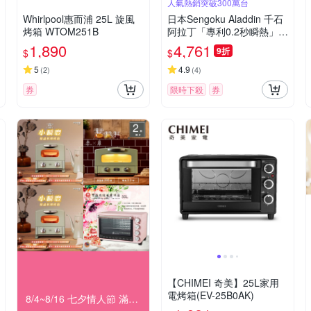
人氣熱銷突破300萬台
Whirlpool惠而浦 25L 旋風
日本Sengoku Aladdin 千石
烤箱 WTOM251B
阿拉丁「專利0.2秒瞬熱」2
枚燒復古多用途烤箱 AET-G
1,890
4,761
9折
$
$
S13T
5
4.9
(
2
)
(
4
)
券
限時下殺
券
【CHIMEI 奇美】25L家用
電烤箱(EV-25B0AK)
8/4~8/16 七夕情人節 滿額9折