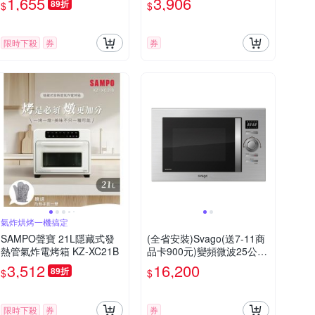
1,655
3,906
89折
$
$
限時下殺
券
券
氣炸烘烤一機搞定
SAMPO聲寶 21L隱藏式發
(全省安裝)Svago(送7-11商
熱管氣炸電烤箱 KZ-XC21B
品卡900元)變頻微波25公升
烤箱VE5060
3,512
16,200
89折
$
$
限時下殺
券
券