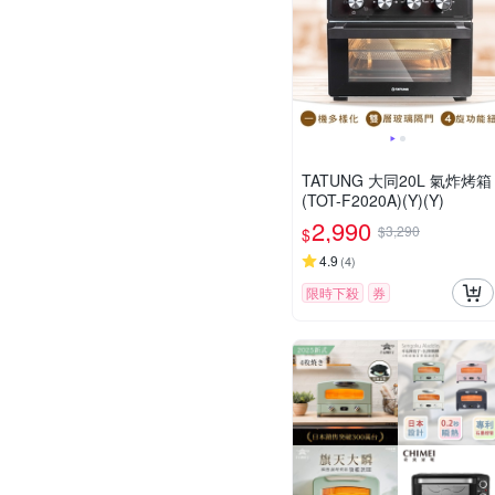
TATUNG 大同20L 氣炸烤箱
(TOT-F2020A)(Y)(Y)
2,990
$3,290
$
4.9
(
4
)
限時下殺
券