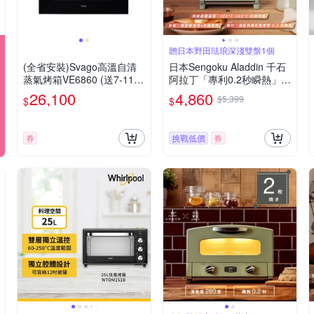
贈日本野田琺琅深淺雙盤1個
(全省安裝)Svago高溫自清
日本Sengoku Aladdin 千石
蒸氣烤箱VE6860 (送7-11商
阿拉丁「專利0.2秒瞬熱」小
品卡1500元)
瞬豐 | 1枚精品料理烤箱AET
26,100
4,860
$5,399
$
$
-G8AT贈野田琺琅深淺雙盤
1個
券
挑戰低價
券