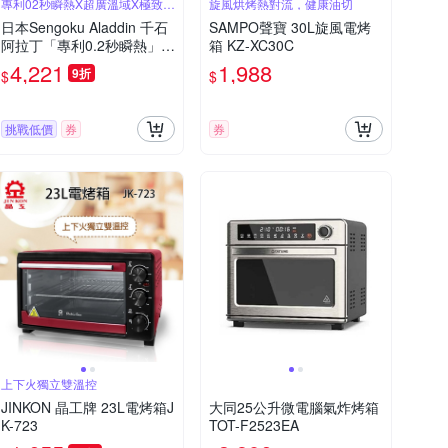
專利02秒瞬熱X超廣溫域X極致輕
旋風烘烤熱對流，健康油切
量
日本Sengoku Aladdin 千石
SAMPO聲寶 30L旋風電烤
阿拉丁「專利0.2秒瞬熱」小
箱 KZ-XC30C
瞬豐 | 1枚精品料理烤箱AET
4,221
1,988
9折
$
$
-G8AT
挑戰低價
券
券
上下火獨立雙溫控
JINKON 晶工牌 23L電烤箱J
大同25公升微電腦氣炸烤箱
K-723
TOT-F2523EA