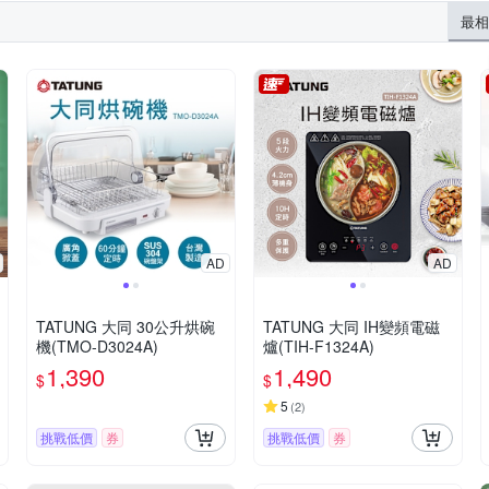
最相
AD
AD
TATUNG 大同 30公升烘碗
TATUNG 大同 IH變頻電磁
機(TMO-D3024A)
爐(TIH-F1324A)
1,390
1,490
$
$
5
(
2
)
挑戰低價
券
挑戰低價
券