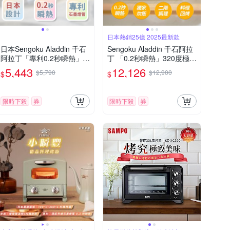
日本熱銷25億 2025最新款
日本Sengoku Aladdin 千石
Sengoku Aladdin 千石阿拉
阿拉丁「專利0.2秒瞬熱」四
丁 「0.2秒瞬熱」320度極炙
枚燒多用途烤箱(內附烤盤)
烤箱三代旗艦款AET-GP14T
5,443
12,126
$5,790
$12,900
$
$
B(2025最新款│旗天大瞬)
限時下殺
券
限時下殺
券