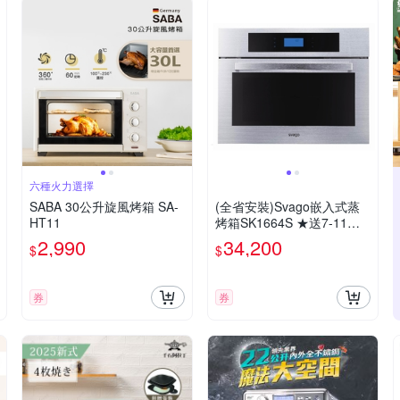
六種火力選擇
SABA 30公升旋風烤箱 SA-
(全省安裝)Svago嵌入式蒸
HT11
烤箱SK1664S ★送7-11商
品卡1800元
2,990
34,200
$
$
券
券