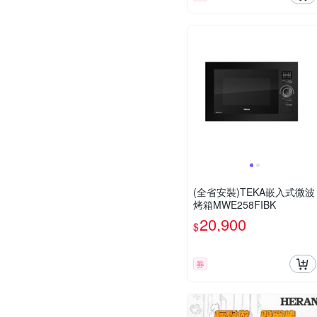
(全省安裝)TEKA嵌入式微波
烤箱MWE258FIBK
20,900
$
券