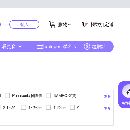
購物車
帳號綁定送
登入
看更多
uniopen 聯名卡
超贈點
Panasonic 國際牌
SAMPO 聲寶
I
更多
其他品牌
1~2公升
1-2公升
21L~30L
9L
更多
其他