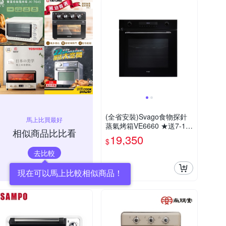
(全省安裝)Svago食物探針
馬上比買最好
蒸氣烤箱VE6660 ★送7-11
相似商品比比看
商品卡1000元
19,350
$
去比較
券
現在可以馬上比較相似商品！