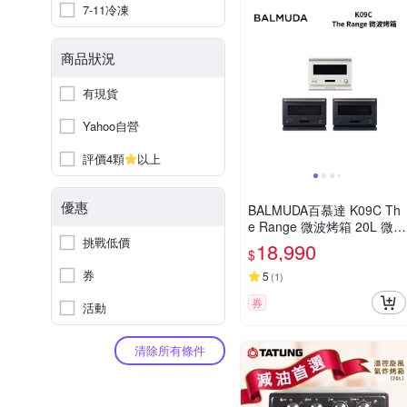
7-11冷凍
商品狀況
有現貨
Yahoo自營
評價4顆
以上
優惠
BALMUDA百慕達 K09C Th
e Range 微波烤箱 20L 微波
挑戰低價
爐 烤箱
18,990
$
券
5
(
1
)
券
活動
清除所有條件