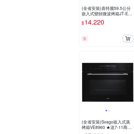
(全省安裝)喜特麗59.5公分
嵌入式變頻微波烤箱JT-EB1
02 ★送7-11商品卡3100元
14,220
$
券
(全省安裝)Svago嵌入式蒸
烤箱VE8960 ★送7-11商品
卡1900元