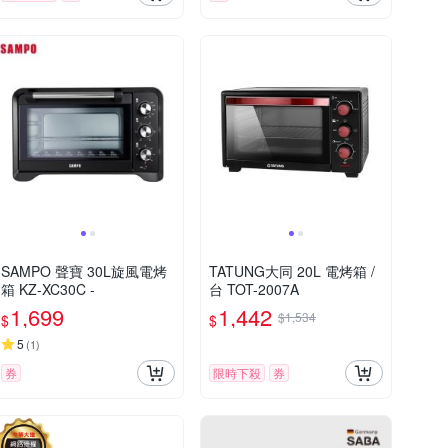
SAMPO 聲寶 30L旋風電烤
TATUNG大同 20L 電烤箱 /
箱 KZ-XC30C -
台 TOT-2007A
1,699
1,442
$1,534
$
$
5
(
1
)
券
限時下殺
券