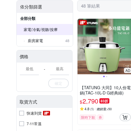
48 筆結果
依分類篩選
全部分類
家電/冷氣/視聽/按摩
廚房家電
48
價格
-
AD
確定
【TATUNG 大同】10人份電
鍋(TAC-10L-D G經典綠)
2,790
83折
取貨方式
$
4.8
(
5
)
總銷量>50
快速到貨
限時下殺
券
7-11常溫