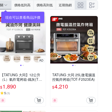
關
價格低到高
價格高到低
近期熱銷
AD
【TATUNG 大同】12公升
TATUNG 大同 25L微電腦溫
（L）氣炸電烤箱-鐵灰(TOT
控氣炸烤箱(TOT-F2523EA)
-F1225CG)
1,890
4,210
$
$
5
(
1
)
券
券