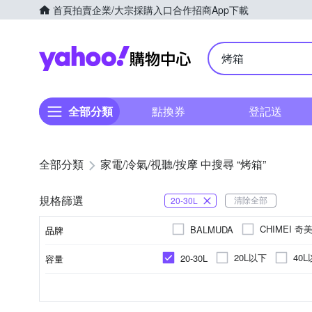
首頁
拍賣
企業/大宗採購入口
合作招商
App下載
Yahoo購物中心
全部分類
點換券
登記送
全部分類
家電/冷氣/視聽/按摩 中搜尋 “烤箱”
規格篩選
清除全部
20-30L
CHIMEI 奇
BALMUDA
品牌
SPT 尚朋堂
SVAGO
20L以下
40
20-30L
容量
品牌名稱
3人份
2人份
4人份
鍍鋅鋁板
不鏽鋼
石
1300~1400W
110V
60Hz
220V
1400~1500
100V
消耗功率
內部材質
電壓
頻率