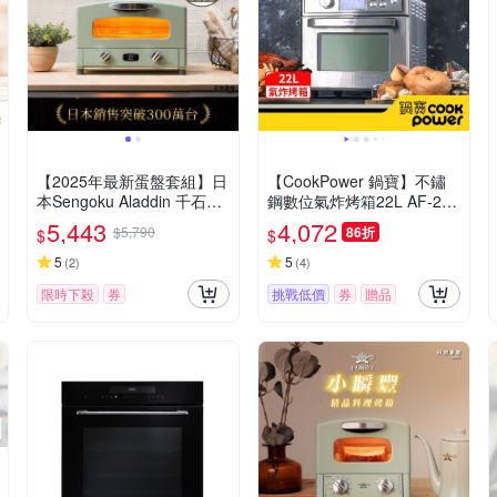
【2025年最新蛋盤套組】日
【CookPower 鍋寶】不鏽
本Sengoku Aladdin 千石阿
鋼數位氣炸烤箱22L AF-220
拉丁「專利0.2秒瞬熱」四枚
5SS
5,443
4,072
$5,790
86折
$
$
燒復古多用途烤箱 AET-G13
T
5
5
(
2
)
(
4
)
限時下殺
券
挑戰低價
券
贈品
滿額贈