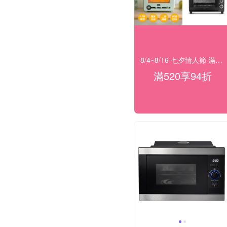
8/4~8/16 七夕情人節 滿額94折
滿520享94折