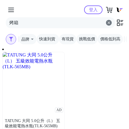
Yahoo購物中心
登入
品牌
快速到貨
有現貨
挑戰低價
價格低到高
AD
TATUNG 大同 5.0公升（L） 五
級效能電熱水瓶(TLK-565MB)