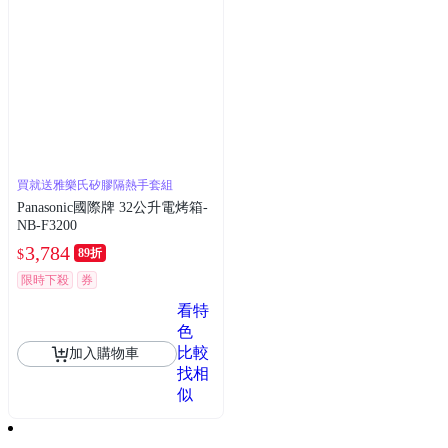
買就送雅樂氏矽膠隔熱手套組
Panasonic國際牌 32公升電烤箱-
NB-F3200
3,784
89折
$
限時下殺
券
看特
色
比較
加入購物車
找相
似