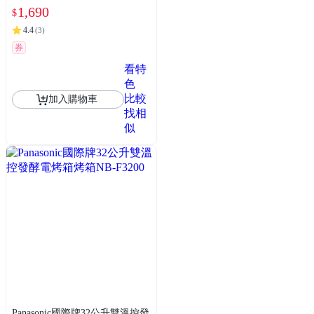
1,690
$
4.4
(
3
)
券
看特
色
比較
加入購物車
找相
似
Panasonic國際牌32公升雙溫控發