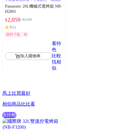
Panasonic 20L機械式電烤箱 NB-
H2001
2,059
$2,190
$
5
(
1
)
限時下殺
券
看特
色
比較
加入購物車
找相
似
馬上比買最好
相似商品比比看
去比較