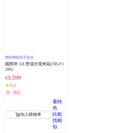
贈矽膠隔熱手套組
國際牌 32L雙溫控電烤箱(NB-F3
200)
3,599
$
5
(
3
)
券
贈品
看特
色
比較
加入購物車
找相
似