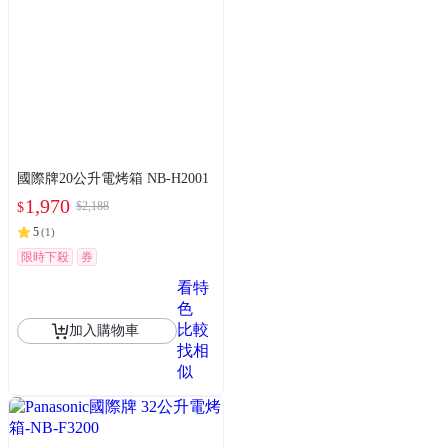
國際牌20公升電烤箱 NB-H2001
1,970
$2,188
$
5
(
1
)
限時下殺
券
看特
色
比較
加入購物車
找相
似