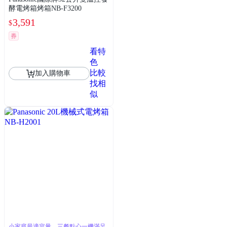
酵電烤箱烤箱NB-F3200
3,591
$
券
看特
色
比較
加入購物車
找相
似
小家庭最適容量，三餐點心一機滿足