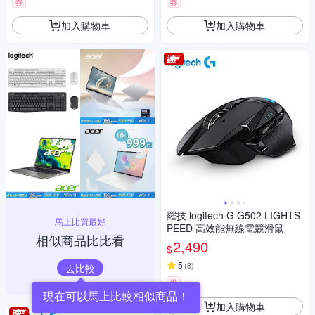
券
券
加入購物車
加入購物車
羅技 logitech G G502 LIGHTS
馬上比買最好
PEED 高效能無線電競滑鼠
相似商品比比看
2,490
$
5
(
8
)
去比較
券
現在可以馬上比較相似商品！
加入購物車