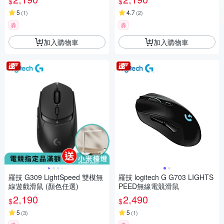
$
$
5
4.7
(
1
)
(
2
)
券
券
加入購物車
加入購物車
羅技 G309 LightSpeed 雙模無
羅技 logitech G G703 LIGHTS
線遊戲滑鼠 (顏色任選)
PEED無線電競滑鼠
2,190
2,490
$
$
5
5
(
3
)
(
1
)