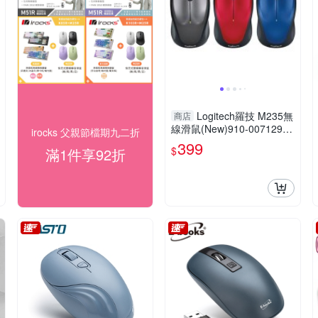
Logitech羅技 M235無
商店
線滑鼠(New)910-007129
irocks 父親節檔期九二折
【台灣公司貨】【愛買】
399
$
滿1件享92折