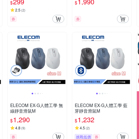
299
1,990
$
$
2.5
(
2
)
券
券
ELECOM EX-G人體工學 無
ELECOM EX-G人體工學 藍
線靜音滑鼠M
芽靜音滑鼠M
1,290
1,232
$
$
4.8
4.5
(
9
)
(
2
)
券
挑戰低價
券