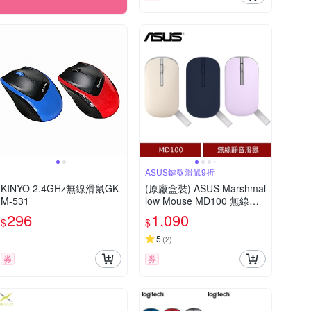
ASUS鍵盤滑鼠9折
KINYO 2.4GHz無線滑鼠GK
(原廠盒裝) ASUS Marshmal
M-531
low Mouse MD100 無線靜
音滑鼠
296
1,090
$
$
5
(
2
)
券
券