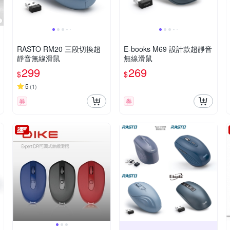
RASTO RM20 三段切換超
E-books M69 設計款超靜音
靜音無線滑鼠
無線滑鼠
299
269
$
$
5
(
1
)
券
券