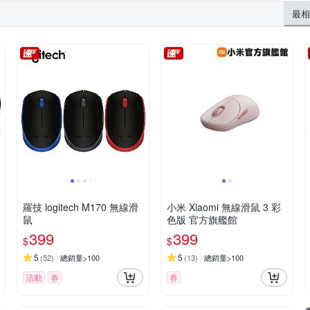
最相
羅技 logitech M170 無線滑
小米 Xiaomi 無線滑鼠 3 彩
鼠
色版 官方旗艦館
399
399
$
$
5
5
(
52
)
總銷量>100
(
13
)
總銷量>100
活動
券
券