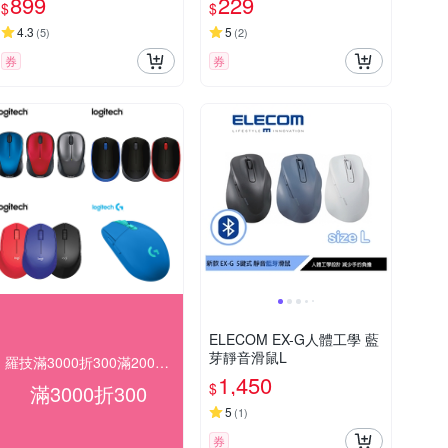
899
229
$
$
4.3
5
(
5
)
(
2
)
券
券
ELECOM EX-G人體工學 藍
芽靜音滑鼠L
羅技滿3000折300滿2000折200
1,450
$
滿3000折300
5
(
1
)
券