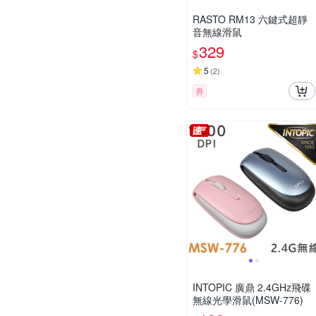
RASTO RM13 六鍵式超靜
音無線滑鼠
329
$
5
(
2
)
券
INTOPIC 廣鼎 2.4GHz飛碟
無線光學滑鼠(MSW-776)