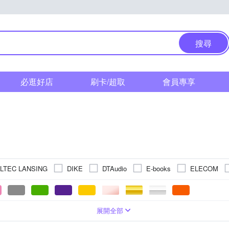
搜尋
必逛好店
刷卡/超取
會員專享
LTEC LANSING
DIKE
DTAudio
E-books
ELECOM
Logitech 羅技
Microsoft 微軟
MSI 微
KINYO
LEXMA
Xiaomi 小米
其他品牌
個
矽膠
10000dpi以上
2個
7個
5000dpi以上
1000~1499dpi
iOS
Android
2500~2999dpi
2000~2499dpi
2500~2999dpi
1500~1999dp
1500~199
展開全部