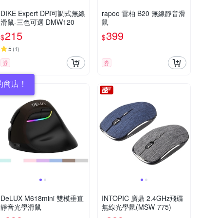
DIKE Expert DPI可調式無線
rapoo 雷柏 B20 無線靜音滑
滑鼠-三色可選 DMW120
鼠
215
399
$
$
5
(
1
)
券
券
的商店！
DeLUX M618mini 雙模垂直
INTOPIC 廣鼎 2.4GHz飛碟
靜音光學滑鼠
無線光學鼠(MSW-775)