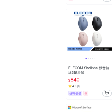
ELECOM Shellpha 靜音無
線3鍵滑鼠
840
$
4.8
(
6
)
挑戰低價
券