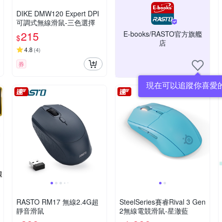
DIKE DMW120 Expert DPI
可調式無線滑鼠-三色選擇
215
E-books/RASTO官方旗艦
$
店
4.8
(
4
)
券
現在可以追蹤你喜愛
RASTO RM17 無線2.4G超
SteelSeries賽睿Rival 3 Gen
靜音滑鼠
2無線電競滑鼠-星澈藍