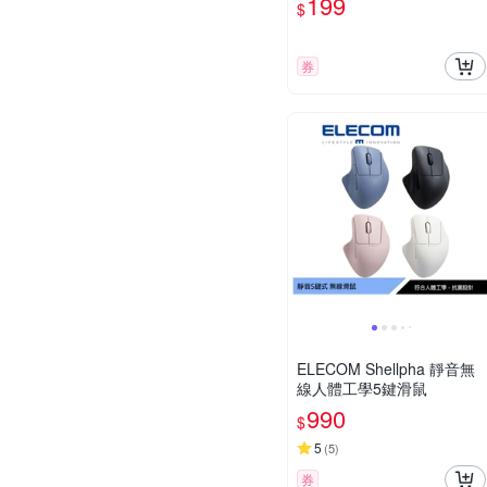
199
$
券
ELECOM Shellpha 靜音無
線人體工學5鍵滑鼠
990
$
5
(
5
)
券