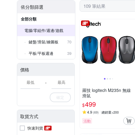
109 筆結果
依分類篩選
全部分類
電腦/零組件/週邊/遊戲
鍵盤/滑鼠/繪圖板
70
平板/平板週邊
39
價格
-
羅技 logitech M235n 無線
滑鼠
確定
499
$
4.9
(
69
)
總銷量>200
取貨方式
活動
快速到貨