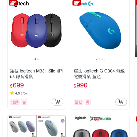
羅技 logitech M331 SilentPl
羅技 logitech G G304 無線
us 靜音滑鼠
電競滑鼠-藍色
699
990
$
$
4.9
(
75
)
活動
券
活動
券