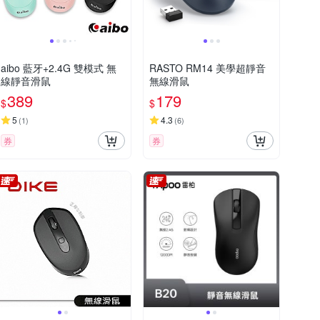
aibo 藍牙+2.4G 雙模式 無
RASTO RM14 美學超靜音
線靜音滑鼠
無線滑鼠
389
179
$
$
5
4.3
(
1
)
(
6
)
券
券