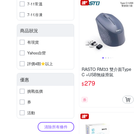
7-11常溫
7-11冷凍
商品狀況
有現貨
Yahoo自營
評價4顆
以上
RASTO RM33 雙介面Type
C +USB無線滑鼠
優惠
279
$
挑戰低價
券
券
活動
清除所有條件