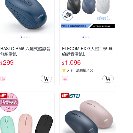
RASTO RM6 六鍵式超靜音
ELECOM EX-G人體工學 無
無線滑鼠
線靜音滑鼠L
299
1,096
$
$
5
(
9
)
總銷量>100
券
券