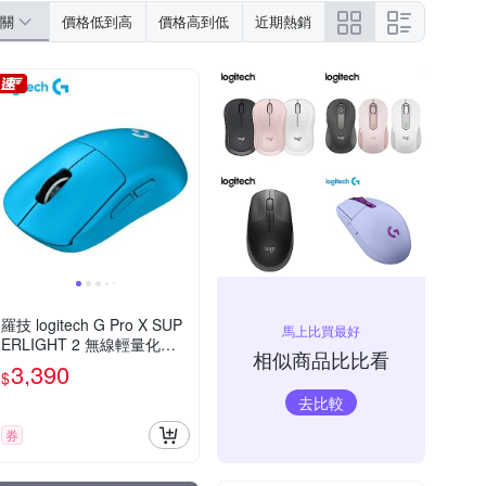
關
價格低到高
價格高到低
近期熱銷
羅技 logitech G Pro X SUP
馬上比買最好
ERLIGHT 2 無線輕量化電
相似商品比比看
競滑鼠(SPL2)-電光藍
3,390
$
去比較
券