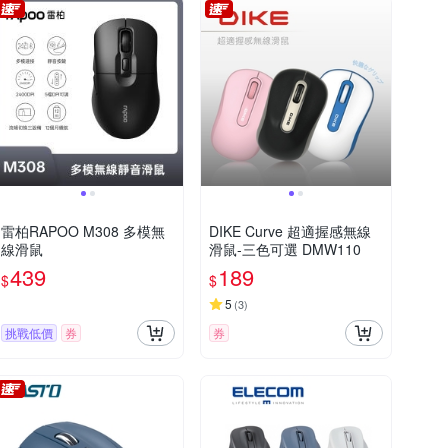
雷柏RAPOO M308 多模無
DIKE Curve 超適握感無線
線滑鼠
滑鼠-三色可選 DMW110
439
189
$
$
5
(
3
)
挑戰低價
券
券