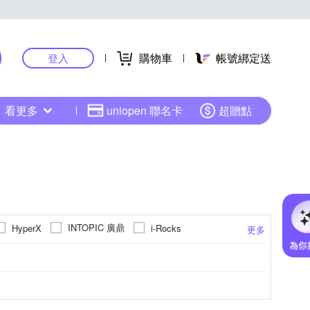
購物車
帳號綁定送
登入
看更多
uniopen 聯名卡
超贈點
INTOPIC 廣鼎
HyperX
i-Rocks
更多
星
rapoo 雷柏
RASTO
RONEVER
i
9dpi
100~499dpi
4500~4999dpi
更多