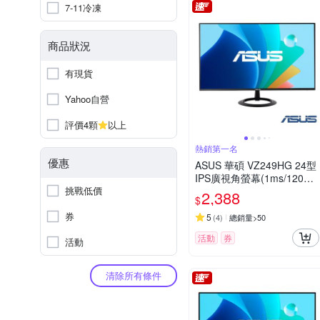
7-11冷凍
商品狀況
有現貨
Yahoo自營
評價4顆
以上
熱銷第一名
優惠
ASUS 華碩 VZ249HG 24型
IPS廣視角螢幕(1ms/120Hz/
挑戰低價
HDMI/TUV低藍光)
2,388
$
券
5
(
4
)
總銷量>50
活動
券
活動
清除所有條件