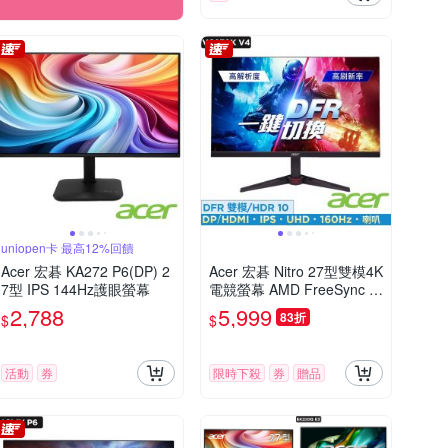
uniopen卡 最高12%回饋
Acer 宏碁 KA272 P6(DP) 2
Acer 宏碁 Nitro 27型雙模4K
7型 IPS 144Hz護眼螢幕
電競螢幕 AMD FreeSync Pr
emium
2,788
5,999
83折
$
$
活動
券
限時下殺
券
贈品