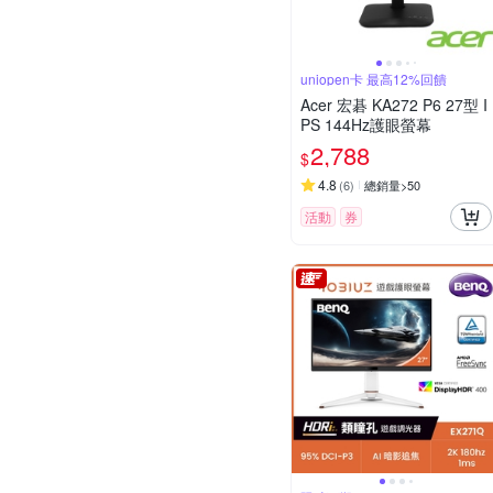
uniopen卡 最高12%回饋
Acer 宏碁 KA272 P6 27型 I
PS 144Hz護眼螢幕
2,788
$
4.8
(
6
)
總銷量>50
活動
券