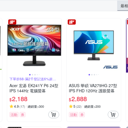
最相
下單折68-滿2千登記送6%超贈
點
Acer 宏碁 EK241Y P6 24型
ASUS 華碩 VA279HG 27型
IPS 144Hz 電腦螢幕
IPS FHD 120Hz 護眼螢幕
2,188
2,888
$
$
4.9
5
(
17
)
總銷量>300
(
22
)
總銷量>200
活動
券
活動
券