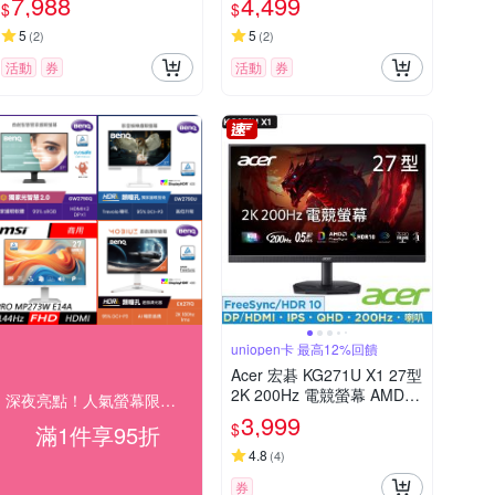
7,988
4,499
$
$
5
5
(
2
)
(
2
)
活動
券
活動
券
uniopen卡 最高12%回饋
Acer 宏碁 KG271U X1 27型
2K 200Hz 電競螢幕 AMD F
深夜亮點！人氣螢幕限時優惠
reeSync Premium
3,999
$
滿1件享95折
4.8
(
4
)
券