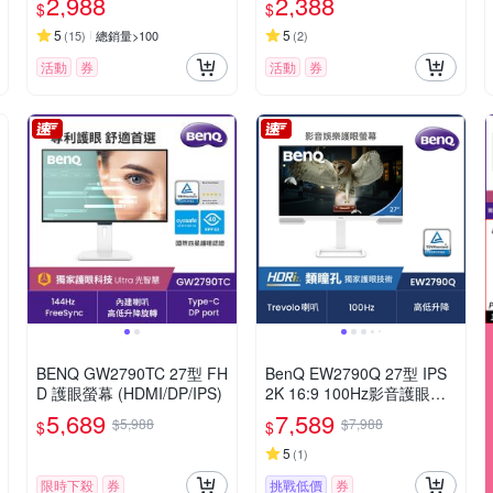
2,988
2,388
$
$
5
5
(
15
)
總銷量>100
(
2
)
活動
券
活動
券
BENQ GW2790TC 27型 FH
BenQ EW2790Q 27型 IPS
D 護眼螢幕 (HDMI/DP/IPS)
2K 16:9 100Hz影音護眼螢
幕 (HDMI/Type-C)
5,689
7,589
$5,988
$7,988
$
$
5
(
1
)
限時下殺
券
挑戰低價
券