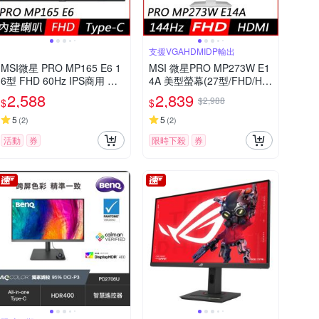
支援VGAHDMIDP輸出
MSI微星 PRO MP165 E6 1
MSI 微星PRO MP273W E1
6型 FHD 60Hz IPS商用 可
4A 美型螢幕(27型/FHD/HD
攜式螢幕
MI/IPS/1ms/144Hz)
2,588
2,839
$2,988
$
$
5
5
(
2
)
(
2
)
活動
券
限時下殺
券