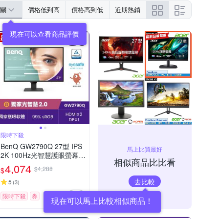
關
價格低到高
價格高到低
近期熱銷
限時下殺
BenQ GW2790Q 27型 IPS
馬上比買最好
2K 100Hz光智慧護眼螢幕
相似商品比比看
(HDM/DP/喇叭2W*2)
4,074
$4,288
$
去比較
5
(
3
)
限時下殺
券