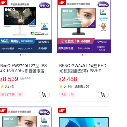
BenQ EW2790U 27型 IPS
BENQ GW2491 24型 FHD
4K 16:9 60Hz影音護眼螢幕
光智慧護眼螢幕(IPS/HDMI/
(HDMI/Type-C)
DP)
8,539
2,488
$8,988
$
$
3.8
5
(
5
)
(
14
)
總銷量>50
限時下殺
券
活動
券