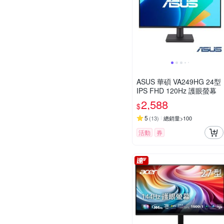
ASUS 華碩 VA249HG 24型
IPS FHD 120Hz 護眼螢幕
2,588
$
5
(
13
)
總銷量>100
活動
券