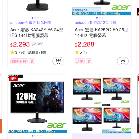
uniopen卡 最高12%回饋
uniopen卡 最高12%回饋
Acer 宏碁 KA242Y P6 24型
Acer 宏碁 KA252Q P0 25型
IPS 144Hz電腦螢幕
144Hz 電腦螢幕
2,293
2,288
$2,388
$
$
3.7
5
(
6
)
總銷量>100
(
1
)
限時下殺
券
活動
券