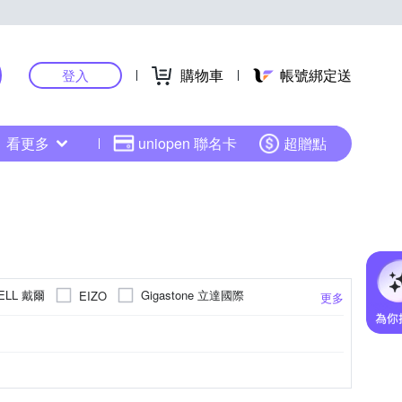
購物車
帳號綁定送
登入
看更多
uniopen 聯名卡
超贈點
ELL 戴爾
Gigastone 立達國際
EIZO
更多
MSI 微星
Nugens 捷視科技
Nextech
wSonic 優派
Xiaomi 小米
其他品牌
影/設計職人款
視角
23.8吋
專業型
24吋
美型
90度樞軸旋轉
24.1吋
工業設備/系統應用
24.5吋
Premium
1
DVI
700:1
Mini-DisplayPort(Mini-DP)
AMD FreeSync™ Premium
800:1
80000000:1
-
更多
更多
更多
更多
更多
其他
50000:1
1000000:1
1350:1