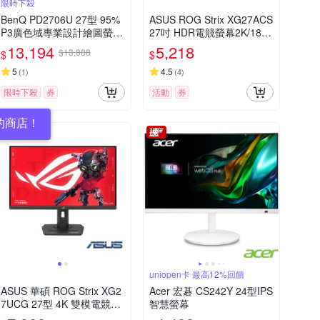
限時下殺
BenQ PD2706U 27型 95%
ASUS ROG Strix XG27ACS
P3廣色域專業設計繪圖螢幕
27吋 HDR電競螢幕2K/180
(4K/HDMI/DP/Type-C/IPS)
Hz/1ms/HDMI/DP/IPS/Type
13,194
5,218
$13,888
$
$
-C
5
4.5
(
1
)
(
4
)
限時下殺
券
活動
券
的商店！
uniopen卡 最高12%回饋
ASUS 華碩 ROG Strix XG2
Acer 宏碁 CS242Y 24型IPS
7UCG 27型 4K 雙模電競螢
智慧螢幕
幕