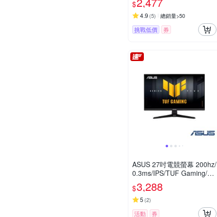
2,477
$
4.9
(
5
)
總銷量>50
挑戰低價
券
ASUS 27吋電競螢幕 200hz/
0.3ms/IPS/TUF Gaming/VG
279Q5A
3,288
$
5
(
2
)
活動
券