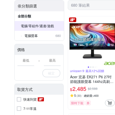
680 筆結果
依分類篩選
2500:1
全部分類
電腦/零組件/週邊/遊戲
電腦螢幕
680
價格
-
uniopen卡 最高12%回饋
確定
Acer 宏碁 EK271 P6 27吋
節能護眼螢幕 144hz高刷新
率
2,485
$2,588
取貨方式
$
5
(
30
)
總銷量>400
快速到貨
限時下殺
券
7-11常溫