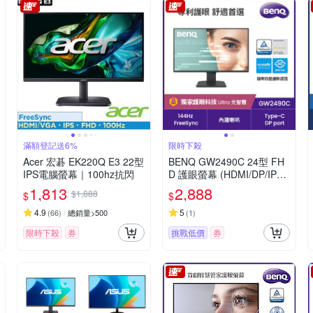
滿額登記送6%
限時下殺
Acer 宏碁 EK220Q E3 22型
BENQ GW2490C 24型 FH
IPS電腦螢幕｜100hz抗閃
D 護眼螢幕 (HDMI/DP/IPS/
Type-C)
1,813
2,888
$1,888
$
$
4.9
5
(
66
)
總銷量>500
(
1
)
限時下殺
券
挑戰低價
券