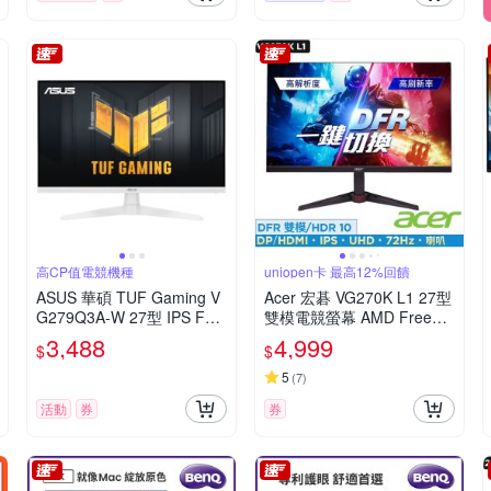
高CP值電競機種
uniopen卡 最高12%回饋
ASUS 華碩 TUF Gaming V
Acer 宏碁 VG270K L1 27型
G279Q3A-W 27型 IPS FHD
雙模電競螢幕 AMD FreeSy
180Hz 電競螢幕(1ms/Free
nc
3,488
4,999
$
$
Sync/喇叭)
5
(
7
)
活動
券
券