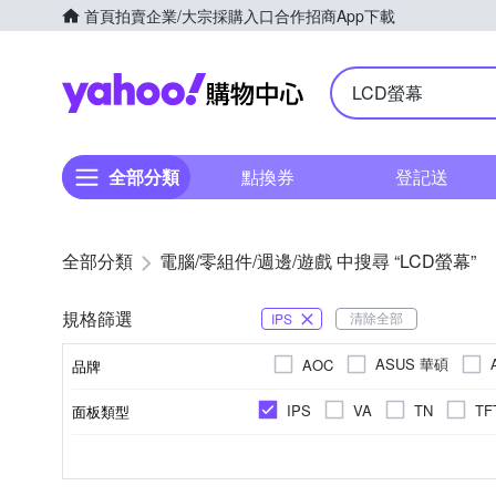
首頁
拍賣
企業/大宗採購入口
合作招商
App下載
Yahoo購物中心
全部分類
點換券
登記送
全部分類
電腦/零組件/週邊/遊戲 中搜尋 “LCD螢幕”
規格篩選
清除全部
IPS
ASUS 華碩
AOC
品牌
GIGABYTE 技嘉
HP 惠
IPS
VA
TN
TF
面板類型
品牌名稱
Panasonic 國際牌
PHI
抗藍光
健康護眼款
12.1吋
14吋
窄邊框
看片/追劇首選
15吋
護眼
D-Sub(VGA)
100000000:1
FreeSync (AMD FreeSync™)
DisplayPort(
1500:1
特殊功能
產品定位
訊號輸入介面
螢幕尺寸(吋)
對比
螢幕SYNC
左右旋轉
保固備機服務
25吋
27吋
依產品包裝外觀為
無
觸控螢幕/工
28吋
節能
300:1
G-Sync
600:1
1500000