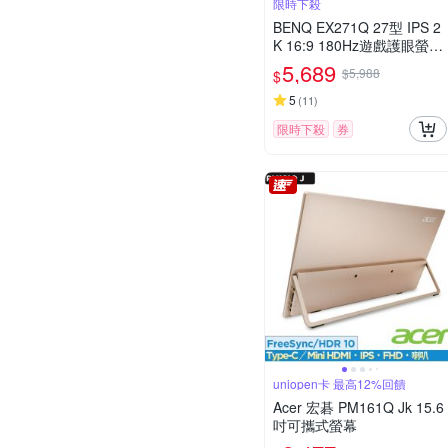
限時下殺
BENQ EX271Q 27型 IPS 2
K 16:9 180Hz遊戲護眼螢幕
(HDMI/DP/Type-C)
5,689
$5,988
$
5
(
11
)
限時下殺
券
uniopen卡 最高12%回饋
Acer 宏碁 PM161Q Jk 15.6
吋可攜式螢幕