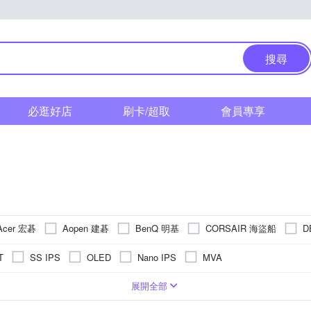
搜尋
必逛好店
刷卡/超取
會員專享
Acer 宏碁
Aopen 建碁
BenQ 明基
CORSAIR 海盜船
D
普
IS 愛思
Kamera 佳美能
Lenovo 聯想
LG 樂金
T
SS IPS
OLED
Nano IPS
MVA
LIPS 飛利浦
SAMSUNG 三星
SONY 索尼
Vie
TERRA
15.6吋
電競
OA辦公用CP值高
19吋
無
零閃屏
21.3吋
電競Gamer必買
超薄機身
21.5吋
學生入門款
22吋
22.5吋
專業攝
廣
DP)
1000:1
Adaptive-Sync
HDMI
1300:1
2K
Type-C
3000:1
VESA AdaptiveSync
USB
1200:1
mini HDMI
2000:1
4K
AMD FreeSync 
Thunderbolt
HDR
10000000:
展開全部
主
控螢幕
29吋
曲面
31.5吋
曲面全景視覺
32吋
34吋
38吋
40吋
42.5吋
:1
G-Sync compatible
20000000:1
1100:1
Analog Sync
450:1
5000:1
FreeSyncPremium
1800:1