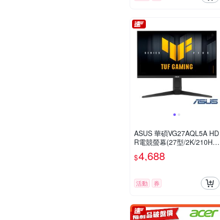
ASUS 華碩VG27AQL5A HD
R電競螢幕(27型/2K/210Hz/
0.3ms/HDMI/DP/IPS)
4,688
$
活動
券