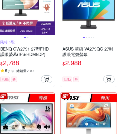
限時下殺
BENQ GW2791 27型FHD
ASUS 華碩 VA279QG 27吋
護眼螢幕(IPS/HDMI/DP)
護眼電競螢幕
2,788
2,988
$
$
5
(
13
)
總銷量>100
活動
券
活動
券