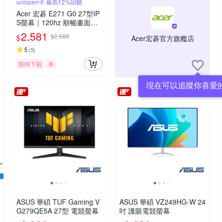
uniopen卡 最高12%回饋
Acer 宏碁 E271 G0 27型IP
S螢幕｜120hz 順暢畫面再
提升
2,581
$2,688
$
Acer宏碁官方旗艦店
5
(
5
)
限時下殺
券
現在可以追蹤你喜愛
ASUS 華碩 TUF Gaming V
ASUS 華碩 VZ249HG-W 24
G279QE5A 27型 電競螢幕
吋 護眼電競螢幕