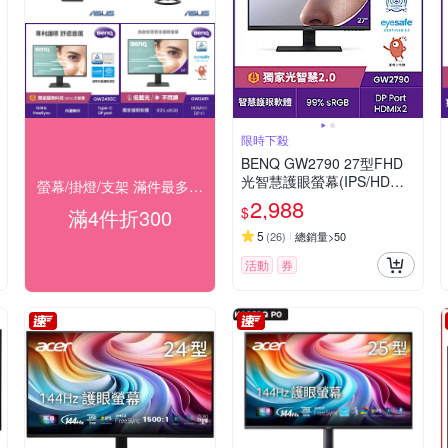
限時下殺
BENQ GW2790 27型FHD
光智慧護眼螢幕(IPS/HDMI/
螢幕/掛燈/支架 滿件最多折300！(快速到貨)
DP/有喇叭)
2,988
$
滿4件折300
5
(
26
)
總銷量>50
活動
券