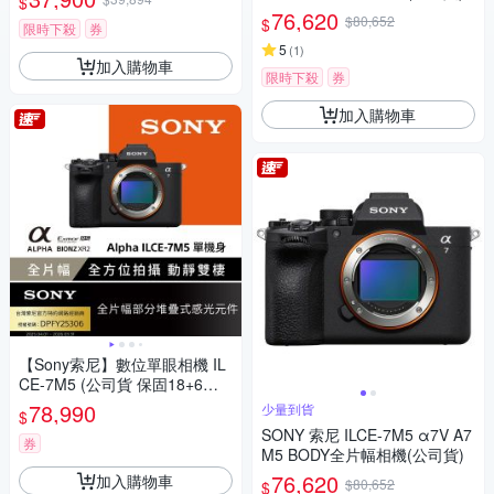
$
76,620
$80,652
$
限時下殺
券
5
(
1
)
加入購物車
限時下殺
券
加入購物車
【Sony索尼】數位單眼相機 IL
CE-7M5 (公司貨 保固18+6個
月)
78,990
少量到貨
$
SONY 索尼 ILCE-7M5 α7V A7
券
M5 BODY全片幅相機(公司貨)
76,620
加入購物車
$80,652
$