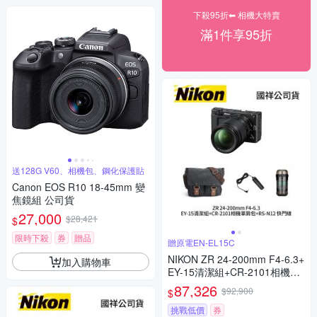
下殺95折⬅︎ 相機大特賣
滿1件享95折
送128G V60、相機包、鋼化保護貼
Canon EOS R10 18-45mm 變
焦鏡組 公司貨
27,000
$28,421
$
限時下殺
券
贈品
贈原電EN-EL15C
NIKON ZR 24-200mm F4-6.3+
加入購物車
EY-15清潔組+CR-2101相機單
肩包+RS-N12 快門線 公司貨
87,326
$92,900
$
挑戰低價
券