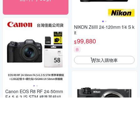
NIKON Z6III 24-120mm f/4 S k
it
99,880
$
券
加入購物車
Canon EOS R8 RF 24-50mm
F4.5-6.3 IS STM 標準單鏡組+
128G記憶卡+鋼化貼+SIGMA U
47,288
$49,776
$
V 58mm保護鏡(公司貨)
限時下殺
券
加入購物車