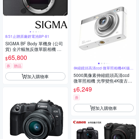
8/31止贈原廠鋰電池BP-81
SIGMA BF Body 單機身 (公司
貨) 全片幅無反微單眼相機 一
體成形外殼
65,800
$
券
贈品
伸縮鏡頭高清ccd 微單照相機4K攝像
機
5000萬像素伸縮鏡頭高清ccd
加入購物車
微單照相機 光學變焦4K復古攝
像機
6,249
$
券
加入購物車