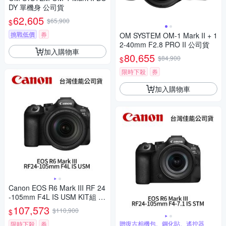
DY 單機身 公司貨
62,605
$65,900
$
挑戰低價
券
OM SYSTEM OM-1 Mark II + 1
2-40mm F2.8 PRO II 公司貨
加入購物車
80,655
$84,900
$
限時下殺
券
加入購物車
Canon EOS R6 Mark III RF 24
-105mm F4L IS USM KIT組 R
6M3(公司貨)
107,573
$110,900
$
贈復古相機包、鋼化貼、遙控器
限時下殺
券