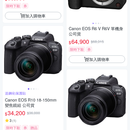
限時下殺
券
加入購物車
Canon EOS R6 V R6V 單機身
公司貨
64,900
$68,315
$
限時下殺
券
加入購物車
送鋼化保護貼
Canon EOS R10 18-150mm
變焦鏡組 公司貨
34,200
$36,000
$
3
(
1
)
限時下殺
券
贈品