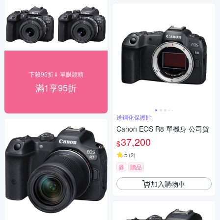
下殺95折⇓ 單眼鏡頭
滿1享95折
送鋼化保護貼
Canon EOS R8 單機身 公司貨
37,200
$
5
(
2
)
券
贈品
加入購物車