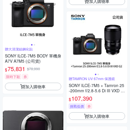
加入購物車
贈大清潔組鋼化貼
SONY ILCE-7M5 BODY 單機身
A7V A7M5 (公司貨)
75,831
$78,990
$
限時下殺
券
贈TAMRON UV 67mm 保護鏡
SONY ILCE-7M5 + Tamron 25
加入購物車
-200mm f/2.8-5.6 Di III VXD G
2 A7V A7M5 A075 (公司貨)
107,390
$
挑戰低價
券
加入購物車