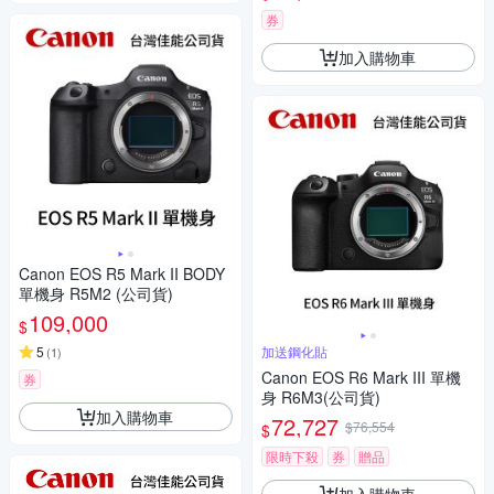
券
加入購物車
Canon EOS R5 Mark II BODY
單機身 R5M2 (公司貨)
109,000
$
5
加送鋼化貼
(
1
)
Canon EOS R6 Mark III 單機
券
身 R6M3(公司貨)
加入購物車
72,727
$76,554
$
限時下殺
券
贈品
加入購物車