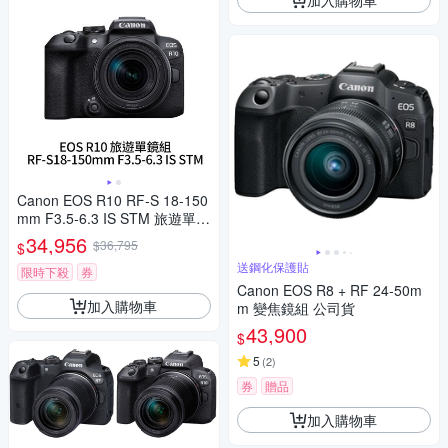
Canon EOS R10 RF-S 18-150
mm F3.5-6.3 IS STM 旅遊單鏡
組 (公司貨)
34,956
$36,795
$
送鋼化保護貼
限時下殺
券
Canon EOS R8 + RF 24-50m
加入購物車
m 變焦鏡組 公司貨
43,900
$
5
(
2
)
券
贈品
加入購物車