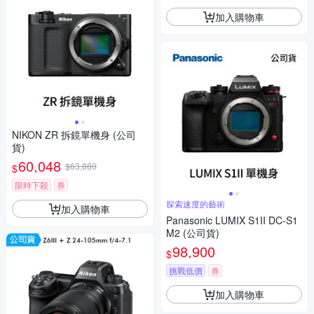
加入購物車
NIKON ZR 拆鏡單機身 (公司
貨)
60,048
$63,880
$
限時下殺
券
探索速度的藝術
加入購物車
Panasonic LUMIX S1II DC-S1
M2 (公司貨)
98,900
$
挑戰低價
券
加入購物車