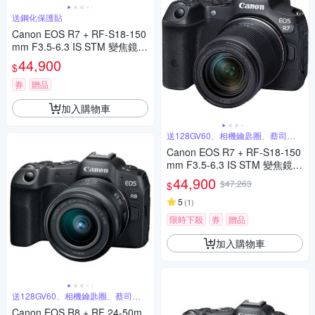
送鋼化保護貼
Canon EOS R7 + RF-S18-150
mm F3.5-6.3 IS STM 變焦鏡組
公司貨
44,900
$
券
贈品
加入購物車
送128GV60、相機鑰匙圈、蔡司噴
霧組
Canon EOS R7 + RF-S18-150
mm F3.5-6.3 IS STM 變焦鏡組
公司貨
44,900
$47,263
$
5
(
1
)
限時下殺
券
贈品
加入購物車
送128GV60、相機鑰匙圈、蔡司噴
霧
Canon EOS R8 + RF 24-50m