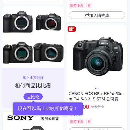
限時下殺
券
加入購物車
馬上比買最好
相似商品比比看
CANON EOS R8 + RF24-50m
去比較
m F/4.5-6.3 IS STM 公司貨
43,900
$46,210
$
現在可以馬上比較相似商品！
5
(
1
)
限時下殺
券