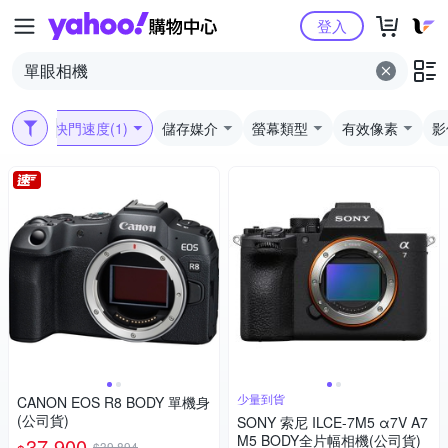
Yahoo購物中心
登入
最快快門速度
(1)
儲存媒介
螢幕類型
有效像素
影
少量到貨
CANON EOS R8 BODY 單機身
(公司貨)
SONY 索尼 ILCE-7M5 α7V A7
M5 BODY全片幅相機(公司貨)
37,900
$39,894