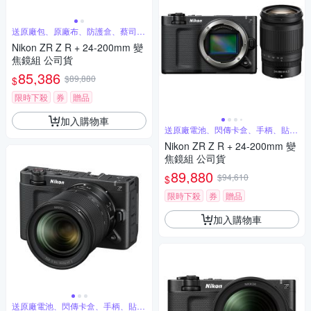
送原廠包、原廠布、防護盒、蔡司清
潔組
Nikon ZR Z R + 24-200mm 變
焦鏡組 公司貨
85,386
$89,880
$
限時下殺
券
贈品
加入購物車
送原廠電池、閃傳卡盒、手柄、貼
膜、保護鏡
Nikon ZR Z R + 24-200mm 變
焦鏡組 公司貨
89,880
$94,610
$
限時下殺
券
贈品
加入購物車
送原廠電池、閃傳卡盒、手柄、貼