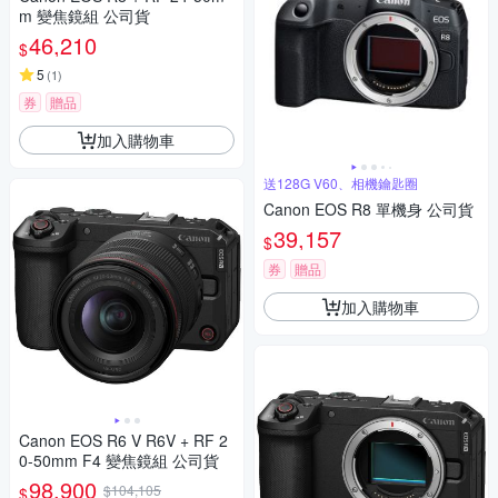
m 變焦鏡組 公司貨
46,210
$
5
(
1
)
券
贈品
加入購物車
送128G V60、相機鑰匙圈
Canon EOS R8 單機身 公司貨
39,157
$
券
贈品
加入購物車
Canon EOS R6 V R6V + RF 2
0-50mm F4 變焦鏡組 公司貨
98,900
$104,105
$