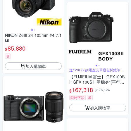
NIKON Z6III 24-105mm f/4-7.1
kit
85,880
$
券
加入購物車
送128G卡副電座充單眼包拭鏡筆背
帶
【FUJIFILM 富士】 GFX100S
II GFX 100S II 單機身*(平行輸
入)
167,318
$176,124
$
限時下殺
券
加入購物車