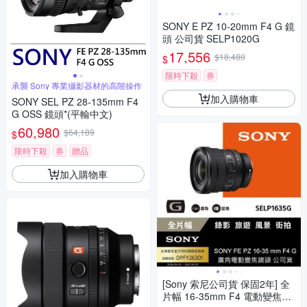
SONY E PZ 10-20mm F4 G 鏡
頭 公司貨 SELP1020G
17,556
$18,480
$
限時下殺
券
承襲 Sony 專業攝影器材的高階操作
加入購物車
SONY SEL PZ 28-135mm F4
G OSS 鏡頭*(平輸中文)
60,980
$64,189
$
限時下殺
券
贈品
加入購物車
[Sony 索尼公司貨 保固2年] 全
片幅 16-35mm F4 電動變焦G