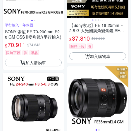
平行輸入一年保固
【Sony索尼】FE 16-25mm F
2.8 G 大光圈廣角變焦鏡 SEL1
SONY 索尼 FE 70-200mm F2.
625G (公司貨 保固24個月)
8 GM OSS II變焦鏡*(平行輸入)
37,810
$39,800
$
70,911
$74,643
$
限時下殺
券
限時下殺
券
贈品
加入購物車
加入購物車