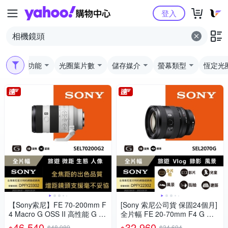
Yahoo購物中心
登入
鏡頭功能
光圈葉片數
儲存媒介
螢幕類型
恆定光
【Sony索尼】FE 70-200mm F
[Sony 索尼公司貨 保固24個月]
4 Macro G OSS II 高性能 G 系
全片幅 FE 20-70mm F4 G 超
列望遠變焦鏡頭 SEL70200G2
廣角標準變焦鏡頭 SEL2070G
46,540
32,960
$48,989
$34,694