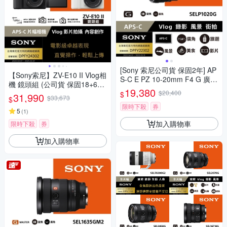
[Sony 索尼公司貨 保固2年] AP
【Sony索尼】ZV-E10 II Vlog相
S-C E PZ 10-20mm F4 G 廣角
機 鏡頭組 (公司貨 保固18+6個
電動變焦鏡 SELP1020G
19,380
月)
$20,400
$
31,990
$33,673
$
限時下殺
券
5
(
1
)
加入購物車
限時下殺
券
加入購物車