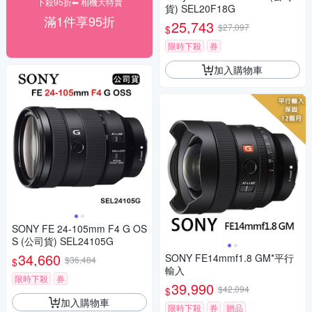
下殺95折⬅︎ 相機大特賣
貨) SEL20F18G
滿1件享95折
25,743
$27,097
$
限時下殺
券
加入購物車
SONY FE 24-105mm F4 G OS
S (公司貨) SEL24105G
34,660
SONY FE14mmf1.8 GM*平行
$36,484
$
輸入
限時下殺
券
39,990
$42,094
$
加入購物車
限時下殺
券
贈品