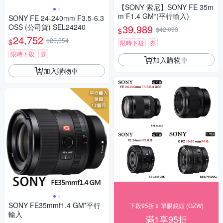
【SONY 索尼】SONY FE 35m
m F1.4 GM*(平行輸入)
SONY FE 24-240mm F3.5-6.3
OSS (公司貨) SEL24240
39,989
$42,093
$
24,752
$26,054
$
限時下殺
券
限時下殺
券
加入購物車
加入購物車
SONY FE35mmf1.4 GM*平行
下殺95折⇓ 單眼鏡頭 (GZW)
輸入
滿1享95折