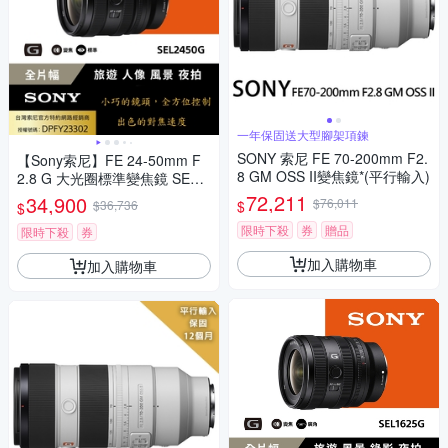
一年保固送大型腳架項鍊
SONY 索尼 FE 70-200mm F2.
【Sony索尼】FE 24-50mm F
8 GM OSS II變焦鏡*(平行輸入)
2.8 G 大光圈標準變焦鏡 SEL2
450G (公司貨 保固24個月)
72,211
34,900
$76,011
$
$36,736
$
限時下殺
券
贈品
限時下殺
券
加入購物車
加入購物車