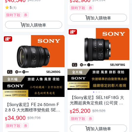
$
$
(公司貨 保固24個月)
5
(
1
)
限時下殺
券
限時下殺
券
加入購物車
加入購物車
【Sony索尼】SEL16F18G 大
光圈超廣角定焦鏡 (公司貨 保
【Sony索尼】FE 24-50mm F
固24個月)
25,200
2.8 G 大光圈標準變焦鏡 SEL2
$26,526
$
450G (公司貨 保固24個月)
34,900
$36,736
$
限時下殺
券
限時下殺
券
加入購物車