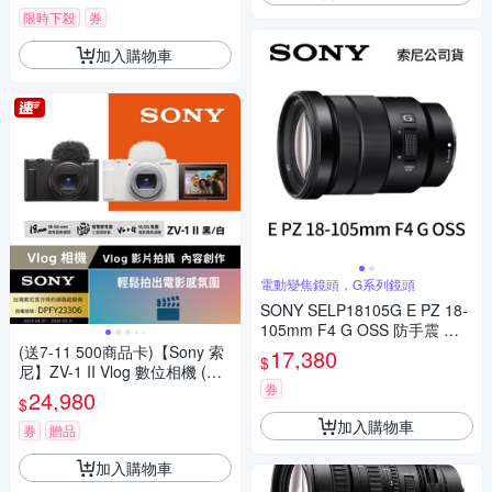
限時下殺
券
加入購物車
電動變焦鏡頭，G系列鏡頭
SONY SELP18105G E PZ 18-
105mm F4 G OSS 防手震 電
動變焦鏡頭 (公司貨)
(送7-11 500商品卡)【Sony 索
17,380
$
尼】ZV-1 II Vlog 數位相機 (公
券
司貨 保固18+6 個月)
24,980
$
加入購物車
券
贈品
加入購物車