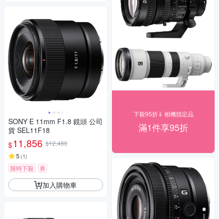
下殺95折⇓ 相機指定品
SONY E 11mm F1.8 鏡頭 公司
滿1件享95折
貨 SEL11F18
11,856
$12,480
$
5
(
1
)
限時下殺
券
加入購物車