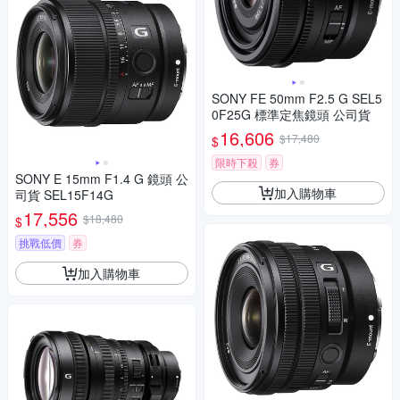
SONY FE 50mm F2.5 G SEL5
0F25G 標準定焦鏡頭 公司貨
16,606
$17,480
$
限時下殺
券
SONY E 15mm F1.4 G 鏡頭 公
加入購物車
司貨 SEL15F14G
17,556
$18,480
$
挑戰低價
券
加入購物車