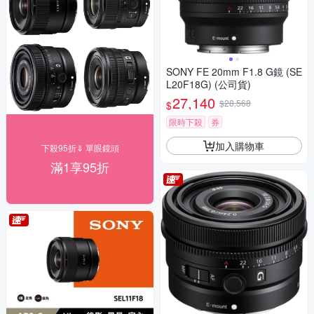
SONY FE 20mm F1.8 G鏡 (SE
L20F18G) (公司貨)
27,140
$28,568
$
限時下殺
券
加入購物車
下殺95折⇓ 單眼鏡頭
滿1享95折