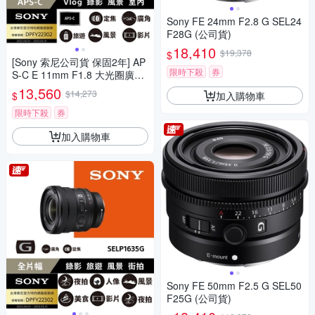
Sony FE 24mm F2.8 G SEL24
F28G (公司貨)
18,410
$19,378
$
[Sony 索尼公司貨 保固2年] AP
限時下殺
券
S-C E 11mm F1.8 大光圈廣角
定焦鏡 SEL11F18
13,560
$14,273
加入購物車
$
限時下殺
券
加入購物車
Sony FE 50mm F2.5 G SEL50
F25G (公司貨)