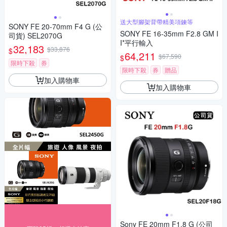
送大型腳架背帶精美項鍊等
SONY FE 20-70mm F4 G (公
SONY FE 16-35mm F2.8 GM I
司貨) SEL2070G
I*平行輸入
32,183
$33,876
$
64,211
$67,590
$
限時下殺
券
限時下殺
券
贈品
加入購物車
加入購物車
Sony FE 20mm F1.8 G (公司