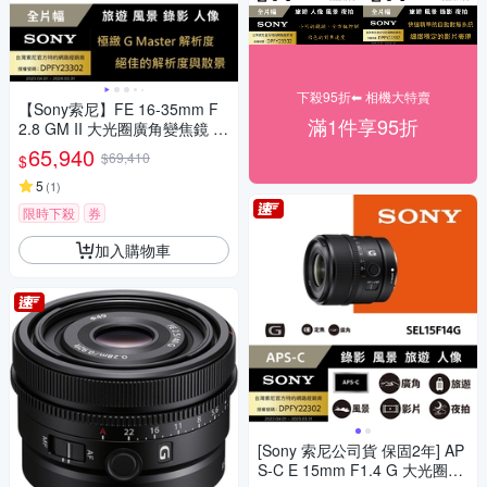
下殺95折⬅︎ 相機大特賣
【Sony索尼】FE 16-35mm F
滿1件享95折
2.8 GM II 大光圈廣角變焦鏡 S
EL1635GM2 (公司貨 保固 24
65,940
$69,410
$
個月)
5
(
1
)
限時下殺
券
加入購物車
[Sony 索尼公司貨 保固2年] AP
S-C E 15mm F1.4 G 大光圈廣