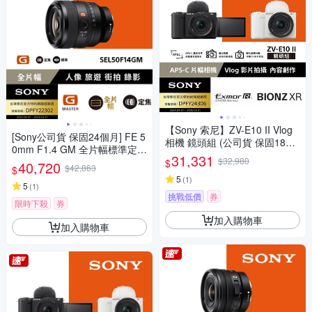
【Sony 索尼】ZV-E10 II Vlog
[Sony公司貨 保固24個月] FE 5
相機 鏡頭組 (公司貨 保固18+6
0mm F1.4 GM 全片幅標準定焦
個月)
31,331
鏡頭 SEL50F14GM
$32,980
$
40,720
$42,863
$
5
(
1
)
5
(
1
)
挑戰低價
券
限時下殺
券
加入購物車
加入購物車