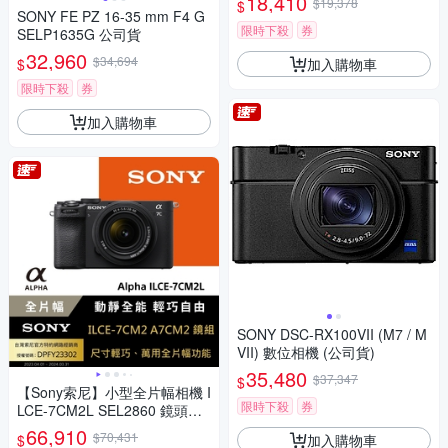
18,410
$19,378
$
SONY FE PZ 16-35 mm F4 G
限時下殺
券
SELP1635G 公司貨
32,960
$34,694
加入購物車
$
限時下殺
券
加入購物車
SONY DSC-RX100VII (M7 / M
VII) 數位相機 (公司貨)
35,480
$37,347
$
【Sony索尼】小型全片幅相機 I
限時下殺
券
LCE-7CM2L SEL2860 鏡頭組
(公司貨 保固18+6個月)
66,910
$70,431
加入購物車
$