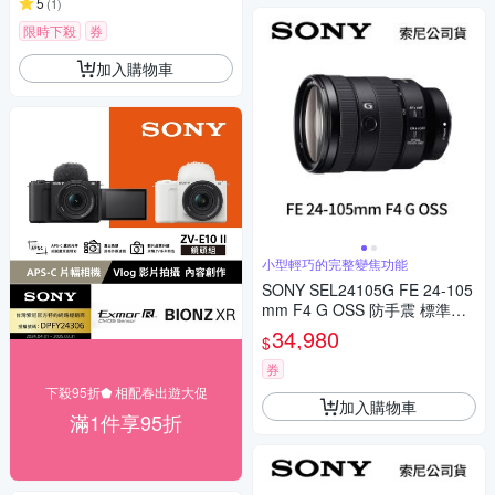
5
(
1
)
限時下殺
券
加入購物車
小型輕巧的完整變焦功能
SONY SEL24105G FE 24-105
mm F4 G OSS 防手震 標準變
焦鏡頭 (公司貨)
34,980
$
券
下殺95折⬟ 相配春出遊大促
加入購物車
滿1件享95折