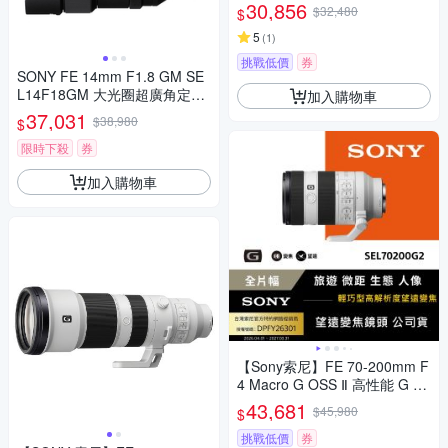
鏡頭 SELP1635G
30,856
$32,480
$
5
(
1
)
挑戰低價
券
SONY FE 14mm F1.8 GM SE
L14F18GM 大光圈超廣角定焦
加入購物車
鏡頭 公司貨
37,031
$38,980
$
限時下殺
券
加入購物車
【Sony索尼】FE 70-200mm F
4 Macro G OSS Ⅱ 高性能 G 系
列望遠變焦鏡頭 SEL70200G2
43,681
$45,980
$
(公司貨 保固24個月)
挑戰低價
券