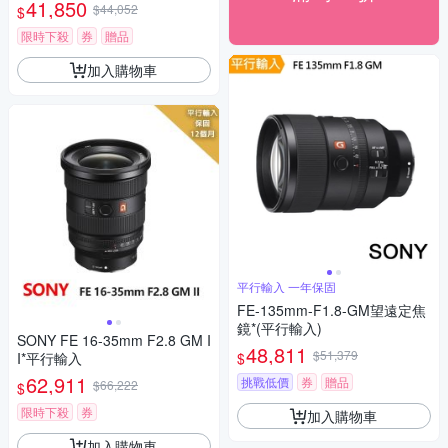
41,850
$44,052
$
限時下殺
券
贈品
加入購物車
平行輸入 一年保固
FE-135mm-F1.8-GM望遠定焦
鏡*(平行輸入)
SONY FE 16-35mm F2.8 GM I
48,811
$51,379
$
I*平行輸入
62,911
挑戰低價
券
贈品
$66,222
$
限時下殺
券
加入購物車
加入購物車