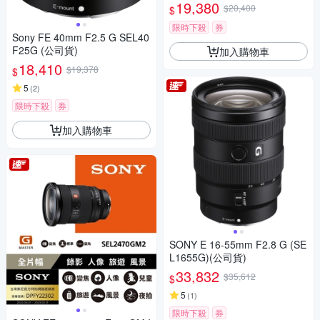
角定焦鏡 SEL15F14G
19,380
$20,400
$
限時下殺
券
Sony FE 40mm F2.5 G SEL40
F25G (公司貨)
加入購物車
18,410
$19,378
$
5
(
2
)
限時下殺
券
加入購物車
SONY E 16-55mm F2.8 G (SE
L1655G)(公司貨)
33,832
$35,612
$
5
(
1
)
限時下殺
券