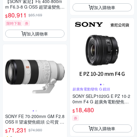
【SONY 索尼】FE 400-800m
m F6.3-8 G OSS 超望遠變焦鏡
加入購物車
頭 (平行輸入)
80,911
$85,169
$
限時下殺
券
加入購物車
超廣角電動變焦 G 鏡頭
SONY SELP1020G E PZ 10-2
0mm F4 G 超廣角電動變焦鏡
頭 (公司貨)
18,480
$
SONY FE 70-200mm GM F2.8
券
OSS II 望遠變焦鏡頭 公司貨 S
EL70200GM2
加入購物車
71,231
$74,980
$