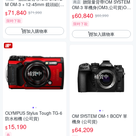
贈限量背帶!OM SYSTEM
商店
M OM-3 + 12-45mm 鏡頭組(O
OM-3 單機身(OM3,公司貨)OL
M3,公司貨)OLYMPUS
71,840
$71,990
YMPUS
$
60,840
$60,990
$
限時下殺
限時下殺
加入購物車
加入購物車
補貨中
補貨中
OLYMPUS Stylus Tough TG-6
OM SYSTEM OM-1 BODY 單
防水相機 (公司貨)
機身 (公司貨)
15,190
$
64,209
$
券