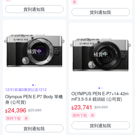
券
貨到通知我
貨到通知我
補貨中
補貨中
12/31前滿3萬登記送1212
OLYMPUS PEN E-P7+14-42m
Olympus PEN E-P7 Body 單機
mF3.5-5.6 鏡頭組 (公司貨)
身 (公司貨)
23,741
$24,990
$
24,396
$25,680
$
限時下殺
券
限時下殺
券
貨到通知我
貨到通知我