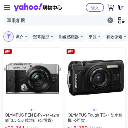
Yahoo購物中心
登入
儲存媒介
螢幕類型
影像感應器
來源
有效像素
OLYMPUS PEN E-P7+14-42m
OLYMPUS Tough TG-7 防水相
mF3.5-5.6 鏡頭組 (公司貨)
機 公司貨
23,741
16,780
$24,990
$17,663