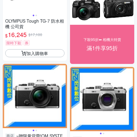
OLYMPUS Tough TG-7 防水相
機 公司貨
16,245
$17,100
$
下殺95折⬅︎ 相機大特賣
限時下殺
券
滿1件享95折
加入購物車
~贈限量背帶!OM SYSTE
商店