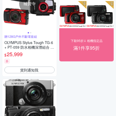
補貨中
贈128G戶外不斷電套組
下殺95折⇓ 相機指定品
OLYMPUS Stylus Tough TG-6
滿1件享95折
+ PT-059 防水相機深潛組合 公
司貨 贈128G戶外不斷電套組
25,999
$
券
貨到通知我