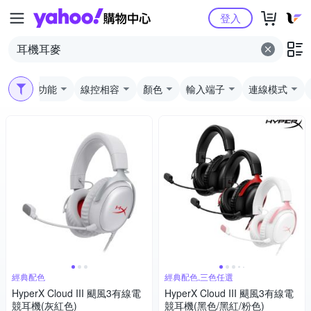
Yahoo購物中心
登入
耳機功能
線控相容
顏色
輸入端子
連線模式
經典配色
經典配色,三色任選
HyperX Cloud III 颶風3有線電
HyperX Cloud III 颶風3有線電
競耳機(灰紅色)
競耳機(黑色/黑紅/粉色)