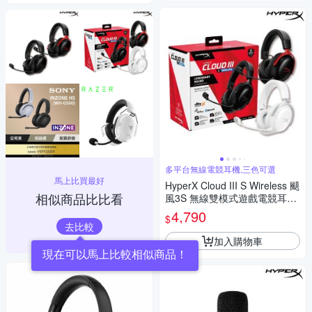
多平台無線電競耳機,三色可選
馬上比買最好
HyperX Cloud III S Wireless 颶
相似商品比比看
風3S 無線雙模式遊戲電競耳機
(黑/黑紅/白)(加碼送文創墨水貓
4,790
$
小滑鼠墊)
去比較
加入購物車
現在可以馬上比較相似商品！