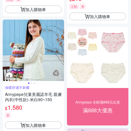
活動
券
加入購物車
加入購物車
保暖舒適不刺癢
Annypepe兒童美麗諾羊毛 親膚
內衣(中性款)-米白90~150
Annypepe 全館滿888元出貨
1,580
$
滿888大優惠
券
加入購物車