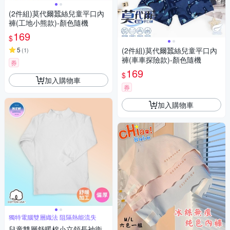
(2件組)莫代爾蠶絲兒童平口內
褲(工地小熊款)-顏色隨機
169
$
5
(2件組)莫代爾蠶絲兒童平口內
(
1
)
褲(車車探險款)-顏色隨機
券
169
$
加入購物車
券
加入購物車
獨特電腦雙層織法 阻隔熱能流失
兒童雙層舒暖棉小立領長袖衛