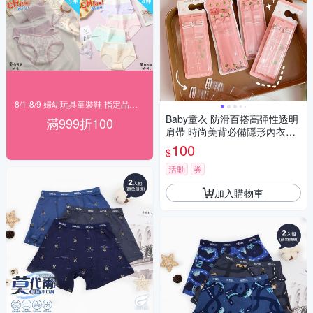
8/1-8/9 婦幼玩具童裝鞋 指定品滿999折100
Baby童衣 防滑百搭高彈性透明
滿999折100
肩帶 時尚美背必備隱形內衣肩
帶 隱形內衣肩帶 不掉肩磨砂內
100
$
衣肩帶 11917
活動
券
加入購物車