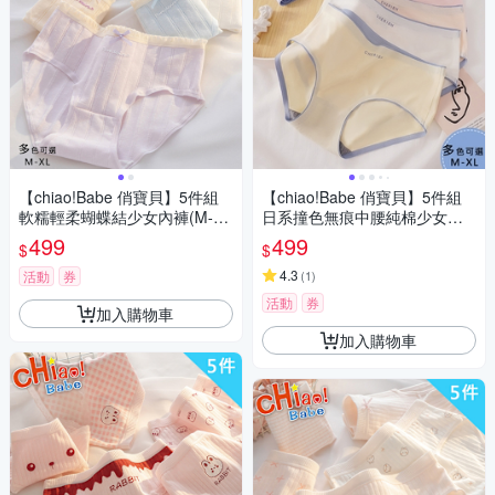
【chiao!Babe 俏寶貝】5件組
【chiao!Babe 俏寶貝】5件組
軟糯輕柔蝴蝶結少女內褲(M-X
日系撞色無痕中腰純棉少女內
L/學生/少女/兒童/5色)
褲(M-XL/學生/少女/兒童/5色)
499
499
$
$
4.3
活動
券
(
1
)
活動
券
加入購物車
加入購物車