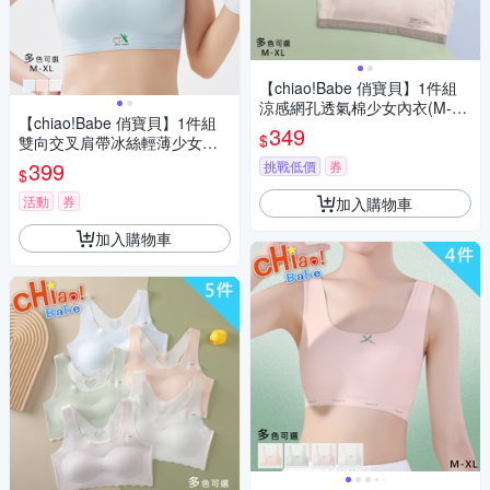
【chiao!Babe 俏寶貝】1件組
涼感網孔透氣棉少女內衣(M-X
【chiao!Babe 俏寶貝】1件組
L/無鋼圈/學生/兒童/少女/三色
349
$
雙向交叉肩帶冰絲輕薄少女內
可選)
衣(M-XL/無鋼圈/學生/兒童/少
399
挑戰低價
券
$
女/三色可選)
活動
券
加入購物車
加入購物車