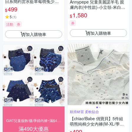
日系簡約雲水藍草莓萌兔少女
Annypepe 兒童美麗諾羊毛 親
內褲(M-XL/學生/少女/兒童/5色)
膚內衣(中性款)-小立領-米白10
499
$
0~150
1,580
$
5
(
1
)
券
活動
券
加入購物車
加入購物車
順滑材質 柔軟貼合
【chiao!Babe 俏寶貝】5件組
GIAT兒童服飾/襪/孕婦內褲~滿$490出貨
萌熊純棉少女內褲(M-XL/學生/
滿490大優惠
少女/兒童/5種花色)
499