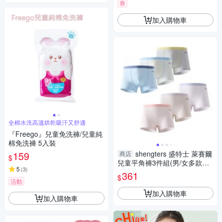
券
加入購物車
全棉水洗高溫烘乾吸汗又舒適
『Freego』兒童免洗褲/兒童純
棉免洗褲 5入裝
159
shengters 盛特士 萊賽爾
商店
$
兒童平角褲3件組(男/女多款可
5
(
3
)
選) 男童內褲 女童內褲 兒童內
361
$
褲
活動
加入購物車
加入購物車