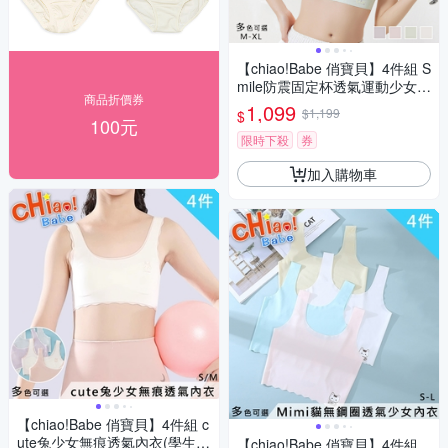
【chiao!Babe 俏寶貝】4件組 S
mile防震固定杯透氣運動少女內
商品折價券
衣(M-XL/無鋼圈/學生/兒童/少
1,099
$1,199
$
女/四色可選)
100元
限時下殺
券
加入購物車
【chiao!Babe 俏寶貝】4件組 c
ute兔少女無痕透氣內衣(學生/
【chiao!Babe 俏寶貝】4件組