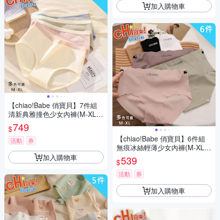
加入購物車
【chiao!Babe 俏寶貝】7件組
清新典雅撞色少女內褲(M-XL/
學生/少女/兒童/7色)
749
$
【chiao!Babe 俏寶貝】6件組
活動
券
無痕冰絲輕薄少女內褲(M-XL/
學生/少女/兒童/6色)
加入購物車
539
$
活動
券
加入購物車