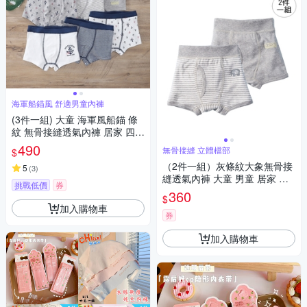
海軍船錨風 舒適男童內褲
(3件一組) 大童 海軍風船錨 條
紋 無骨接縫透氣內褲 居家 四角
褲 平角內褲 童裝 兒童 男童 現
490
無骨接縫 立體檔部
$
貨
（2件一組）灰條紋大象無骨接
5
(
3
)
縫透氣內褲 大童 男童 居家 四
挑戰低價
券
角褲 平角內褲 童裝 兒童 中童
360
$
小童
加入購物車
券
加入購物車