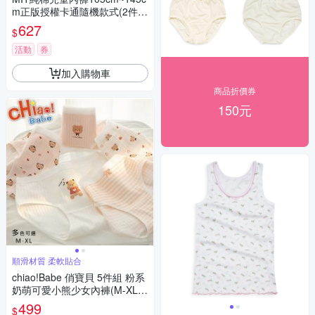
m正版授權卡通隨機款式(2件/
組,共6件/3組)
627
$
活動
券
加入購物車
商品折價券
150元
順滑材質 柔軟貼合
chiao!Babe 俏寶貝 5件組 粉系
奶萌可愛小熊少女內褲(M-XL/
學生/少女/兒童/5種花色)
499
$