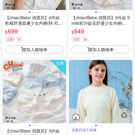
【chiao!Babe 俏寶貝】6件組
【chiao!Babe 俏寶貝】5件組 S
軟糯舒適親膚少女內褲(M-XL/
mile彩沙緹花舒適少女內褲(M-
學生/少女/兒童/6色)
XL/學生/少女/兒童/5色)
699
649
$
$
活動
券
活動
券
加入購物車
加入購物車
保暖舒適不刺癢
【chiao!Babe 俏寶貝】5件組