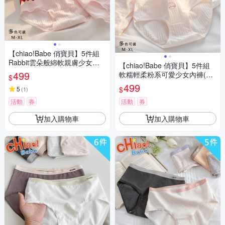
【chiao!Babe 俏寶貝】5件組
Rabbit雲朵般綿軟親膚少女內
【chiao!Babe 俏寶貝】5件組
褲(M-XL/學生/少女/兒童/5色)
499
軟糯輕柔粉系可愛少女內褲(M-
$
XL/學生/少女/兒童/5色)
499
$
5
(
1
)
活動
券
活動
券
加入購物車
加入購物車