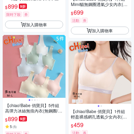
兒童/S-M/四色可選)
Mimi貓無鋼圈透氣少女內衣(學
899
9折
$
生/兒童/S-L/四色可選)
699
$
限時下殺
券
活動
券
加入購物車
加入購物車
【chiao!Babe 俏寶貝】5件組
高彈力冰絲無痕內衣(無鋼圈/學
【chiao!Babe 俏寶貝】1件組
生/兒童/少女)
輕盈裸感網孔透氣少女內衣(M-
899
9折
$
XL/無鋼圈/學生/兒童/少女/三色
459
$
5
(
5
)
可選)
活動
券
限時下殺
券