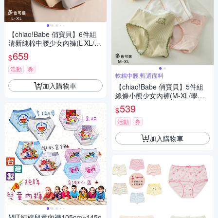
【chiao!Babe 俏寶貝】6件組
清新純棉中腰少女內褲(L-XL/學
生/少女/兒童/6色)
659
$
活動
券
軟糯中腰 甄選面料
加入購物車
【chiao!Babe 俏寶貝】5件組
線條小熊少女內褲(M-XL/學生/
少女/兒童/5種花色)
539
$
活動
券
加入購物車
MIT純棉兒童內褲105cm~145c