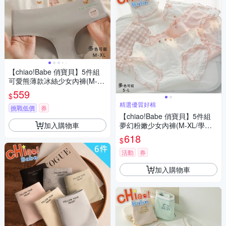
【chiao!Babe 俏寶貝】5件組
可愛熊薄款冰絲少女內褲(M-X
L/學生/少女/兒童/5色)
559
$
精選優質好棉
挑戰低價
券
【chiao!Babe 俏寶貝】5件組
加入購物車
夢幻粉嫩少女內褲(M-XL/學生/
少女/兒童/5種花色)
618
$
活動
券
加入購物車