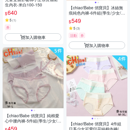
生內衣-米白100-150
【chiao!Babe 俏寶貝】冰絲無
640
痕純色內褲-6件組(學生/少女/兒
$
童)
549
5
(
1
)
$
券
5
(
3
)
活動
券
加入購物車
加入購物車
【chiao!Babe 俏寶貝】純棉愛
心中腰內褲-5件組(學生/少女/兒
【chiao!Babe 俏寶貝】4件組
童)
459
日系少女可愛印花純棉內褲(M-
$