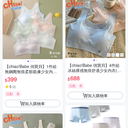
【chiao!Babe 俏寶貝】4件組
【chiao!Babe 俏寶貝】1件組
冰絲裸感無痕舒適少女內衣(S/
無鋼圈無痕柔順親膚少女內衣(L
M/L 成長型內衣/無鋼圈/學生/兒
-XL/無鋼圈/學生/兒童/少女/5色
688
399
$
$
童/少女/4色)
可選)
活動
券
5
(
2
)
活動
券
加入購物車
加入購物車