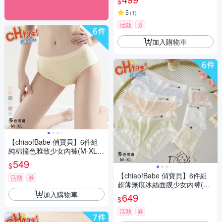
$
5
(
1
)
活動
券
加入購物車
【chiao!Babe 俏寶貝】6件組
純棉撞色雅致少女內褲(M-XL/
學生/少女/兒童/6色)
549
$
【chiao!Babe 俏寶貝】6件組
活動
券
超薄無痕冰絲面膜少女內褲(M-
XL/學生/少女/兒童/6色)
加入購物車
649
$
活動
券