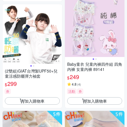
Baby童衣 兒童內褲四件組 四角
內褲 女童內褲 89141
(2雙組)GIAT台灣製UPF50+兒
249
童涼感防曬彈力袖套
$
299
$
4.8
(
4
)
券
活動
券
加入購物車
加入購物車