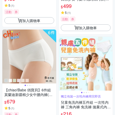
XL/學生/少女/兒童/4色)
499
5
(
1
)
$
活動
券
5
(
1
)
活動
券
加入購物車
加入購物車
【chiao!Babe 俏寶貝】6件組
莫蘭迪新疆棉少女中腰內褲(M-
獨立包裝一次性內褲用完即丟
XL/學生/少女/兒童/6色)
679
$
兒童免洗內褲五件組 一次性內
褲 三角內褲 免洗褲 拋棄式內褲
5
(
1
)
紙內褲
216
$
活動
券