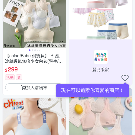
【chiao!Babe 俏寶貝】1件組
冰絲透氣無痕少女內衣(學生/兒
童/L-XL/五色可選)
299
麗兒采家
$
活動
券
加入購物車
現在可以追蹤你喜愛的商店！