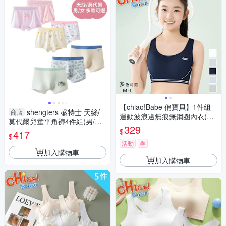
【chiao!Babe 俏寶貝】1件組
shengters 盛特士 天絲/
商店
運動波浪邊無痕無鋼圈內衣(學
莫代爾兒童平角褲4件組(男/女
生/少女/兒童)
329
多款可選) 男童內褲 女童內褲
$
417
$
兒童內褲
活動
券
加入購物車
加入購物車