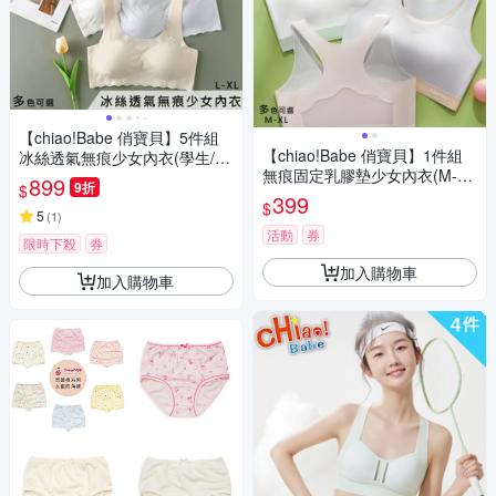
【chiao!Babe 俏寶貝】5件組
【chiao!Babe 俏寶貝】1件組
冰絲透氣無痕少女內衣(學生/兒
無痕固定乳膠墊少女內衣(M-X
童/L-XL/五色可選)
899
9折
$
L/無鋼圈/學生/兒童/少女/四色
399
$
可選)
5
(
1
)
活動
券
限時下殺
券
加入購物車
加入購物車