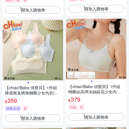
加入購物車
加入購物車
【chiao!Babe 俏寶貝】1件組
【chiao!Babe 俏寶貝】1件組
蝴蝶結高彈冰絲緹花少女內衣-
裸感無束縛無鋼圈少女內衣(M-
吊帶款(M-XL/無鋼圈/學生/兒
L/無鋼圈/學生/兒童/少女/5色可
379
359
$
$
童/少女/4色可選)
選)
活動
券
挑戰低價
券
加入購物車
加入購物車