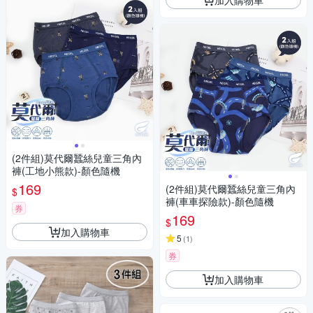
(2件組)莫代爾蠶絲兒童三角內
褲(工地小熊款)-顏色隨機
169
(2件組)莫代爾蠶絲兒童三角內
$
褲(車車探險款)-顏色隨機
券
169
$
加入購物車
5
(
1
)
券
加入購物車