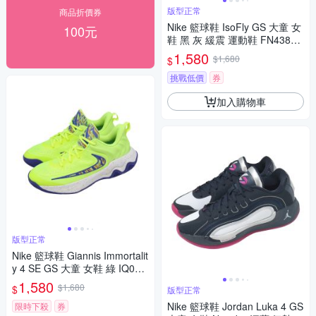
版型正常
商品折價券
Nike 籃球鞋 IsoFly GS 大童 女
100元
鞋 黑 灰 緩震 運動鞋 FN4384-
001
1,580
$1,680
$
挑戰低價
券
加入購物車
版型正常
Nike 籃球鞋 Giannis Immortalit
y 4 SE GS 大童 女鞋 綠 IQ081
8-700
1,580
$1,680
$
版型正常
Nike 籃球鞋 Jordan Luka 4 GS
限時下殺
券