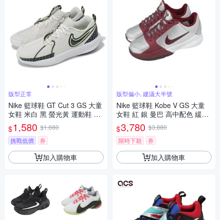
版型正常
版型偏小, 建議大半號
Nike 籃球鞋 GT Cut 3 GS 大童
Nike 籃球鞋 Kobe V GS 大童
女鞋 米白 黑 螢光黃 運動鞋 氣
女鞋 紅 銀 曼巴 高中配色 緩震
墊 緩震 FD7033-005
HM9522-001
1,580
3,780
$1,680
$3,880
$
$
挑戰低價
券
限時下殺
券
加入購物車
加入購物車