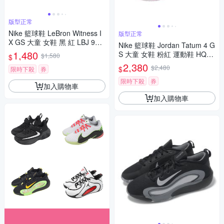
版型正常
Nike 籃球鞋 LeBron Witness I
版型正常
X GS 大童 女鞋 黑 紅 LBJ 9代
Nike 籃球鞋 Jordan Tatum 4 G
HV2270-005
1,480
S 大童 女鞋 粉紅 運動鞋 HQ46
$1,580
$
11-601
2,380
$2,480
$
限時下殺
券
限時下殺
券
加入購物車
加入購物車