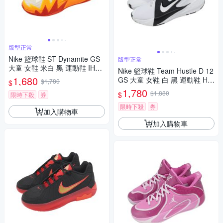
版型正常
Nike 籃球鞋 ST Dynamite GS
版型正常
大童 女鞋 米白 黑 運動鞋 IH23
Nike 籃球鞋 Team Hustle D 12
08-100
1,680
GS 大童 女鞋 白 黑 運動鞋 HF
$1,780
$
6279-101
1,780
$1,880
$
限時下殺
券
限時下殺
券
加入購物車
加入購物車