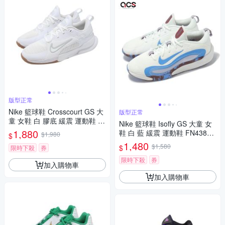
版型正常
Nike 籃球鞋 Crosscourt GS 大
版型正常
童 女鞋 白 膠底 緩震 運動鞋 F
Nike 籃球鞋 Isofly GS 大童 女
N2231-100
1,880
鞋 白 藍 緩震 運動鞋 FN4384-
$1,980
$
101
1,480
$1,580
$
限時下殺
券
限時下殺
券
加入購物車
加入購物車