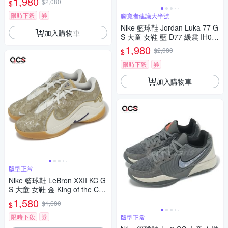
1,980
$2,080
$
限時下殺
券
腳寬者建議大半號
Nike 籃球鞋 Jordan Luka 77 G
加入購物車
S 大童 女鞋 藍 D77 緩震 IH05
73-102
1,980
$2,080
$
限時下殺
券
加入購物車
版型正常
Nike 籃球鞋 LeBron XXII KC G
S 大童 女鞋 金 King of the Cou
rt FZ7308-100
1,580
$1,680
$
限時下殺
券
版型正常