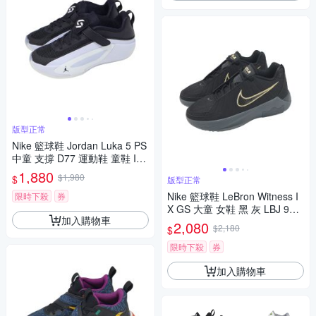
版型正常
Nike 籃球鞋 Jordan Luka 5 PS
中童 支撐 D77 運動鞋 童鞋 IM
5164-003
1,880
$1,980
$
版型正常
Nike 籃球鞋 LeBron Witness I
限時下殺
券
X GS 大童 女鞋 黑 灰 LBJ 9代
加入購物車
HV2270-004
2,080
$2,180
$
限時下殺
券
加入購物車