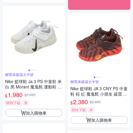
腳寬者建議大半號
Nike 籃球鞋 Ja 3 PS 中童鞋 米
腳寬者建議大半號
白 黑 Morant 魔鬼氈 運動鞋 IB
Nike 籃球鞋 JA 3 CNY PS 中童
4771-101
1,980
鞋 棕 紅 魔鬼氈 小朋友 緩震 運
$2,080
$
動鞋 IB4772-200
2,380
$2,480
$
限時下殺
券
限時下殺
券
加入購物車
加入購物車