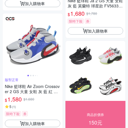
Nike 籃球鞋 Ja 2 GS 大童 女鞋
加入購物車
灰 藍 莫蘭特 球星款 FV5633-0
03
1,680
$1,780
$
限時下殺
券
加入購物車
版型正常
Nike 籃球鞋 Air Zoom Crossov
er 2 GS 大童 女鞋 灰 藍 紅 氣
墊 緩震 FB2689-003
1,580
$1,680
$
5
(
1
)
限時下殺
券
商品折價券
150元
加入購物車