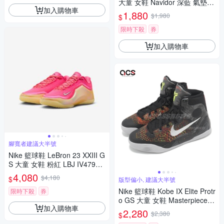
大童 女鞋 Navidor 深藍 氣墊 D
加入購物車
77
1,880
$1,980
$
限時下殺
券
加入購物車
腳寬者建議大半號
Nike 籃球鞋 LeBron 23 XXIII G
S 大童 女鞋 粉紅 LBJ IV4799-
600
4,080
$4,180
$
版型偏小, 建議大半號
Nike 籃球鞋 Kobe IX Elite Protr
限時下殺
券
o GS 大童 女鞋 Masterpiece
加入購物車
大師 HJ9446-001
2,280
$2,380
$