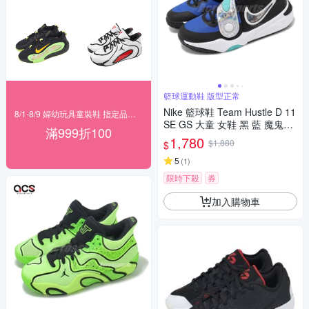
籃球運動鞋 版型正常
Nike 籃球鞋 Team Hustle D 11
8/1-8/9 婦幼玩具童裝鞋 指定品滿999折100
SE GS 大童 女鞋 黑 藍 魔鬼氈
滿999折100
FJ1390-001
1,780
$1,880
$
5
(
1
)
限時下殺
券
加入購物車