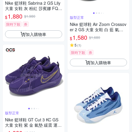
Nike 籃球鞋 Sabrina 2 GS Lily
大童 女鞋 灰 粉紅 莎賓娜 FQ7
376-101
1,880
$1,980
$
版型正常
Nike 籃球鞋 Air Zoom Crossov
限時下殺
券
er 2 GS 大童 女鞋 白 藍 氣墊
加入購物車
運動鞋 FB2689-103
1,580
$1,680
$
5
(
1
)
限時下殺
券
加入購物車
版型正常
Nike 籃球鞋 GT Cut 3 KC GS
大童 女鞋 紫 金 氣墊 緩震 運動
鞋 FZ7300-500