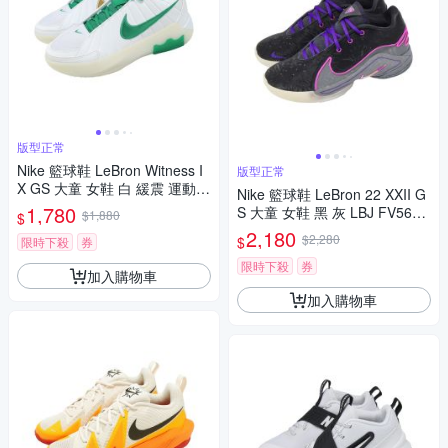
版型正常
Nike 籃球鞋 LeBron Witness I
版型正常
X GS 大童 女鞋 白 緩震 運動鞋
Nike 籃球鞋 LeBron 22 XXII G
HV2270-101
1,780
S 大童 女鞋 黑 灰 LBJ FV5636
$1,880
$
-001
2,180
$2,280
$
限時下殺
券
限時下殺
券
加入購物車
加入購物車