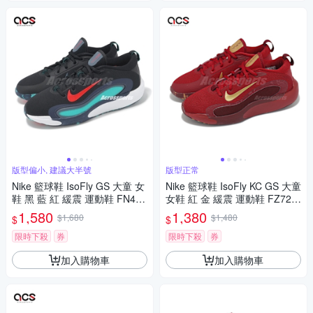
版型偏小, 建議大半號
版型正常
Nike 籃球鞋 IsoFly GS 大童 女
Nike 籃球鞋 IsoFly KC GS 大童
鞋 黑 藍 紅 緩震 運動鞋 FN438
女鞋 紅 金 緩震 運動鞋 FZ729
4-004
8-600
1,580
1,380
$1,680
$1,480
$
$
限時下殺
券
限時下殺
券
加入購物車
加入購物車