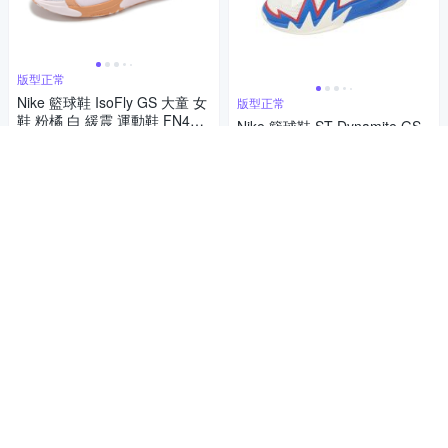
版型正常
Nike 籃球鞋 IsoFly GS 大童 女
版型正常
鞋 粉橘 白 緩震 運動鞋 FN438
Nike 籃球鞋 ST Dynamite GS
4-601
1,180
大童 女鞋 白藍紅 抓地 IH2308-
$1,280
$
105
1,680
$1,780
$
限時下殺
券
限時下殺
券
加入購物車
加入購物車