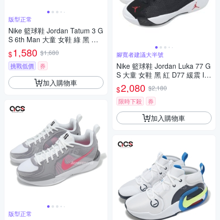
版型正常
Nike 籃球鞋 Jordan Tatum 3 G
S 6th Man 大童 女鞋 綠 黑 第
六人 氣墊 HV5894-300
1,580
$1,680
$
腳寬者建議大半號
Nike 籃球鞋 Jordan Luka 77 G
挑戰低價
券
S 大童 女鞋 黑 紅 D77 緩震 IH
加入購物車
0573-001
2,080
$2,180
$
限時下殺
券
加入購物車
版型正常