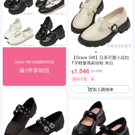
【Grace Gift】日系可愛小花扣
Grace Gift 全館限時92折
T字輕量瑪莉珍鞋 米白
滿1件享92折
1,546
$1,680
$
限時下殺
券
加入購物車