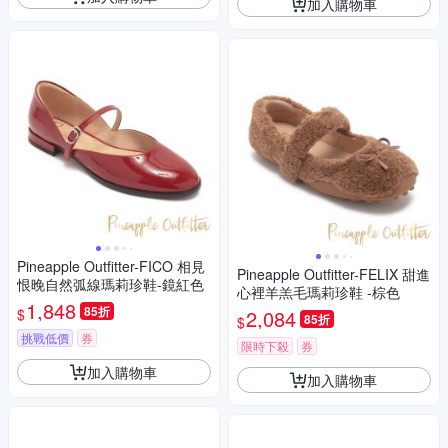
加入購物車
Pineapple Outfitter-FICO 相見
Pineapple Outfitter-FELIX 甜進
恨晚自然弧線瑪莉珍鞋-鏡紅色
心裡羊羔毛瑪莉珍鞋 -棕色
1,848
85折
$
2,084
85折
$
挑戰低價
券
限時下殺
券
加入購物車
加入購物車