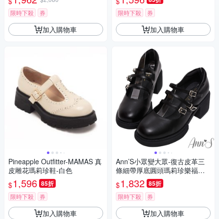
$
$
限時下殺
券
限時下殺
券
加入購物車
加入購物車
Pineapple Outfitter-MAMAS 真
Ann’S小眾變大眾-復古皮革三
皮雕花瑪莉珍鞋-白色
條細帶厚底圓頭瑪莉珍樂福鞋6
cm-黑
1,596
1,832
85折
85折
$
$
限時下殺
券
限時下殺
券
加入購物車
加入購物車