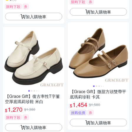
限時下殺
券
限時下殺
券
加入購物車
加入購物車
【Grace Gift】微甜方頭雙帶平
【Grace Gift】復古率性T字簍
底瑪莉珍鞋 卡其
空厚底瑪莉珍鞋 米白
1,454
$1,580
$
1,270
$1,380
$
挑戰低價
券
限時下殺
券
加入購物車
加入購物車