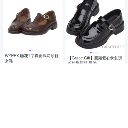
WYPEX 雕花T字真皮瑪莉珍鞋
【Grace Gift】圓頭愛心飾釦瑪
女鞋
莉珍樂福鞋 黑漆
1,862
$1,980
$
1,178
$1,280
$
限時下殺
券
5
(
1
)
挑戰低價
券
加入購物車
加入購物車