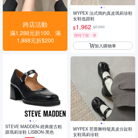
WYPEX 法式簡約真皮瑪莉珍鞋
女鞋低跟鞋
跨店活動
1,962
$2,080
$
滿1,288元折100、滿
限時下殺
券
1,888元折$200
加入購物車
STEVE MADDEN-經典復古粗
WYPEX 芭蕾舞時髦真皮分趾鞋
跟瑪莉珍鞋 LISBON-黑色
女鞋瑪莉珍鞋