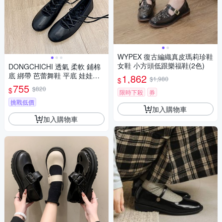
WYPEX 復古編織真皮瑪莉珍鞋
女鞋 小方頭低跟樂福鞋(2色)
DONGCHICHI 透氣 柔軟 鋪棉
底 綁帶 芭蕾舞鞋 平底 娃娃鞋
1,862
$1,980
$
瑪莉珍鞋 黑色 G008
755
$820
$
限時下殺
券
挑戰低價
加入購物車
加入購物車