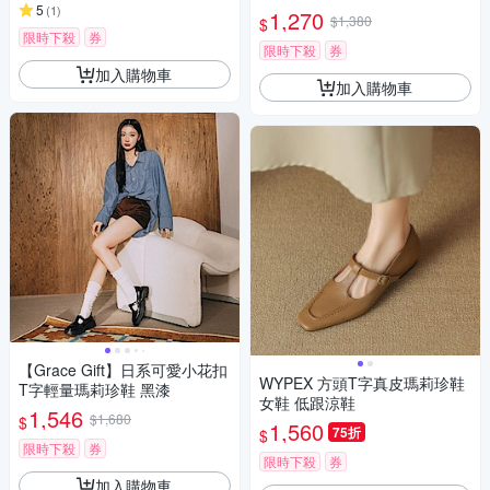
5
(
1
)
1,270
$1,380
$
限時下殺
券
限時下殺
券
加入購物車
加入購物車
【Grace Gift】日系可愛小花扣
WYPEX 方頭T字真皮瑪莉珍鞋
T字輕量瑪莉珍鞋 黑漆
女鞋 低跟涼鞋
1,546
$1,680
$
1,560
75折
$
限時下殺
券
限時下殺
券
加入購物車