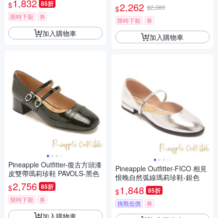
1,832
85折
$
2,262
$2,380
$
限時下殺
券
限時下殺
券
加入購物車
加入購物車
Pineapple Outfitter-復古方頭漆
Pineapple Outfitter-FICO 相見
皮雙帶瑪莉珍鞋 PAVOLS-黑色
恨晚自然弧線瑪莉珍鞋-銀色
2,756
85折
$
1,848
85折
$
限時下殺
券
挑戰低價
券
加入購物車