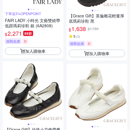
下單送3%OPENPOINT
【Grace Gift】英倫雕花輕量厚
FAIR LADY 小時光 文藝雙繞帶
底瑪莉珍鞋 黑
低跟瑪莉珍鞋 銀 (6A2808)
1,638
$1,780
$
2,271
89折
$
5
(
1
)
挑戰低價
券
挑戰低價
券
加入購物車
加入購物車
【Grace Gift】珍珠小花條帶魔