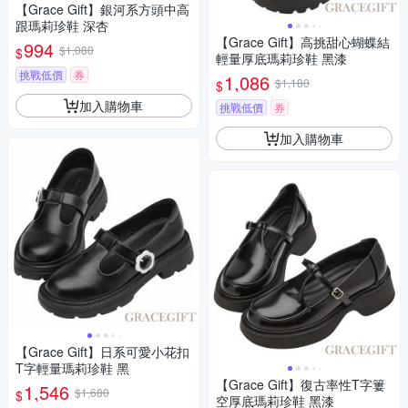
【Grace Gift】銀河系方頭中高
跟瑪莉珍鞋 深杏
【Grace Gift】高挑甜心蝴蝶結
994
$1,080
$
輕量厚底瑪莉珍鞋 黑漆
挑戰低價
券
1,086
$1,180
$
加入購物車
挑戰低價
券
加入購物車
【Grace Gift】日系可愛小花扣
T字輕量瑪莉珍鞋 黑
【Grace Gift】復古率性T字簍
1,546
$1,680
$
空厚底瑪莉珍鞋 黑漆