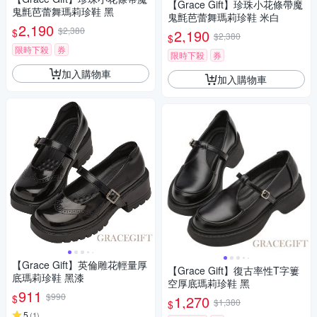
【Grace Gift】珍珠小花條帶魔
鬼氈芭蕾舞瑪莉珍鞋 黑
鬼氈芭蕾舞瑪莉珍鞋 米白
2,190
$2,380
$
2,190
$2,380
$
限時下殺
券
限時下殺
券
加入購物車
加入購物車
【Grace Gift】英倫雕花輕量厚
【Grace Gift】復古率性T字簍
底瑪莉珍鞋 黑漆
空厚底瑪莉珍鞋 黑
911
$990
$
1,270
$1,380
$
5
(
1
)