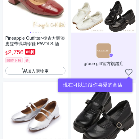
Pineapple Outfitter-復古方頭漆
皮雙帶瑪莉珍鞋 PAVOLS-酒紅
色
2,756
85折
$
限時下殺
券
grace gift官方旗鑑店
加入購物車
現在可以追蹤你喜愛的商店！