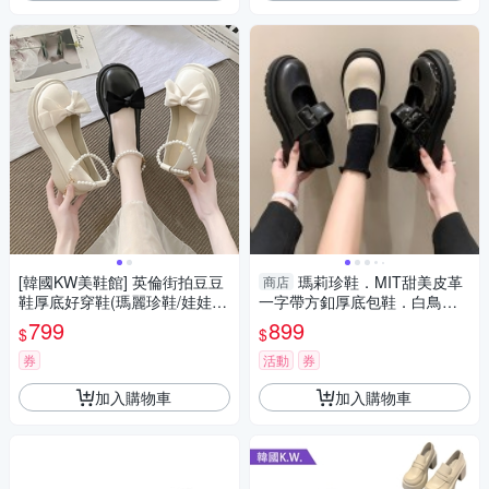
[韓國KW美鞋館] 英倫街拍豆豆
瑪莉珍鞋．MIT甜美皮革
商店
鞋厚底好穿鞋(瑪麗珍鞋/娃娃
一字帶方釦厚底包鞋．白鳥麗
鞋/樂福鞋/休閒鞋)
子
799
899
$
$
券
活動
券
加入購物車
加入購物車