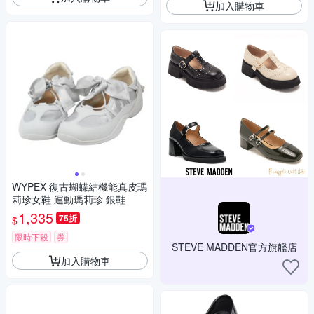
加入購物車
WYPEX 復古蝴蝶結機能真皮瑪
莉珍女鞋 運動瑪莉珍 銀鞋
1,335
75折
$
限時下殺
券
STEVE MADDEN官方旗艦店
加入購物車