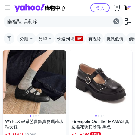
Yahoo購物中心
登入
分類
品牌
快速到貨
有現貨
挑戰低價
價
WYPEX 韓系芭蕾舞真皮瑪莉珍
Pineapple Outfitter-MAMAS 真
鞋女鞋
皮雕花瑪莉珍鞋-黑色
1,962
1,596
$2,080
85折