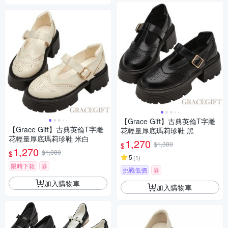
【Grace Gift】古典英倫T字雕
【Grace Gift】古典英倫T字雕
花輕量厚底瑪莉珍鞋 黑
花輕量厚底瑪莉珍鞋 米白
1,270
$1,380
$
1,270
$1,380
$
5
(
1
)
限時下殺
券
挑戰低價
券
加入購物車
加入購物車