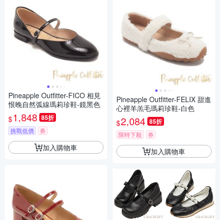
Pineapple Outfitter-FICO 相見
Pineapple Outfitter-FELIX 甜進
恨晚自然弧線瑪莉珍鞋-鏡黑色
心裡羊羔毛瑪莉珍鞋-白色
1,848
85折
$
2,084
85折
$
挑戰低價
券
限時下殺
券
加入購物車
加入購物車