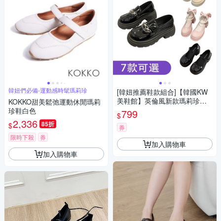
韓妞們必備-運動感時髦瑪莉珍
[韓妞推薦鞋款組合]【韓國KW
美鞋館】英倫風新款瑪莉珍鞋
KOKKO甜美鬆弛運動休閒瑪莉
(厚底/運動鞋/樂福鞋/休閒鞋女)
珍鞋白色
799
$
2,336
85折
$
券
限時下殺
券
加入購物車
加入購物車