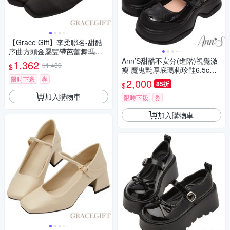
【Grace Gift】李柔聯名-甜酷
序曲方頭金屬雙帶芭蕾舞瑪莉
珍鞋 黑
Ann’S甜酷不安分(進階)視覺激
1,362
$1,480
$
瘦 魔鬼氈厚底瑪莉珍鞋6.5cm-
漆皮黑
限時下殺
券
2,000
85折
$
加入購物車
限時下殺
券
加入購物車