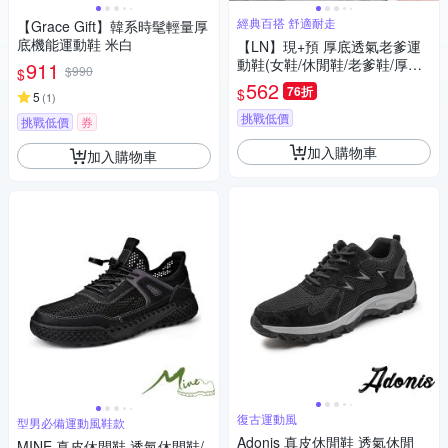
經典百搭 舒適耐走
【Grace Gift】韓系時髦輕量厚
底機能運動鞋 米白
【LN】現+預 厚底透氣老爹運
動鞋(女鞋/休閒鞋/老爹鞋/厚底
911
$990
$
鞋)
562
76折
$
5
(
1
)
挑戰低價
挑戰低價
券
加入購物車
加入購物車
復古運動風
型男必備運動風鞋款
Adonis 真皮休閒鞋 透氣休閒
MINE 真皮休閒鞋 透氣休閒鞋/