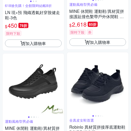
運動風格型男必備
618搶先購！全館限時結帳8折
MINE 休閒鞋 運動鞋/異材質拼
LN 現+預 飛織透氣好穿脫健走
接護趾撞色繫帶戶外休閒鞋 運
鞋-3色
動鞋 黃
2,618
450
85折
$
76折
$
限時下殺
券
限時下殺
加入購物車
加入購物車
全真皮女鞋首選
運動風格型男必備
Robinlo 異材質拼接厚底運動鞋
MINE 休閒鞋 運動鞋/異材質拼