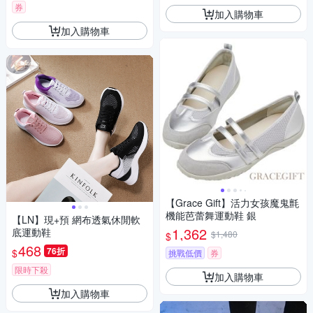
券
加入購物車
加入購物車
【Grace Gift】活力女孩魔鬼氈
機能芭蕾舞運動鞋 銀
【LN】現+預 網布透氣休閒軟
1,362
底運動鞋
$1,480
$
468
76折
$
挑戰低價
券
限時下殺
加入購物車
加入購物車