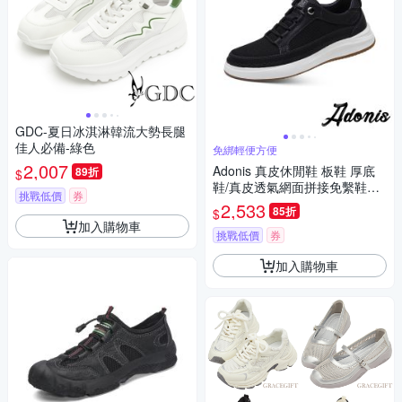
GDC-夏日冰淇淋韓流大勢長腿
佳人必備-綠色
免綁輕便方便
2,007
Adonis 真皮休閒鞋 板鞋 厚底
89折
$
鞋/真皮透氣網面拼接免繫鞋帶
挑戰低價
券
設計厚底休閒鞋 板鞋 黑
2,533
85折
$
加入購物車
挑戰低價
券
加入購物車