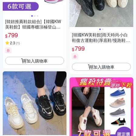
[韓妞推薦鞋款組合]【韓國KW
美鞋館】韓國專櫃頂極登山健
走運動鞋系列(運動鞋/跑步鞋/
799
[韓國KW美鞋館]雨天時尚小白
$
厚底/休閒鞋)(時時樂限定)
鞋復古運動鞋(厚底鞋/慢跑鞋/
2.3
(
1
)
休閒鞋)
799
$
券
券
加入購物車
加入購物車