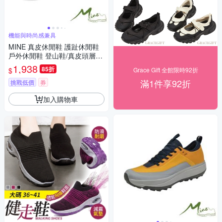
機能與時尚感兼具
MINE 真皮休閒鞋 護趾休閒鞋
戶外休閒鞋 登山鞋/真皮頭層牛
皮網布拼接護趾機能戶外登山
1,938
85折
$
Grace Gift 全館限時92折
休閒鞋 黑
滿1件享92折
挑戰低價
券
加入購物車