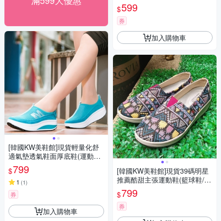
滿599大優惠
鞋/慢跑鞋/休閒鞋)
599
$
券
加入購物車
[韓國KW美鞋館]現貨輕量化舒
適氣墊透氣鞋面厚底鞋(運動鞋/
跑步鞋/厚底/休閒鞋)
799
$
[韓國KW美鞋館]現貨39碼明星
推薦酷甜主張運動鞋(籃球鞋/慢
1
(
1
)
跑鞋/運動鞋/休閒鞋)
799
$
券
券
加入購物車