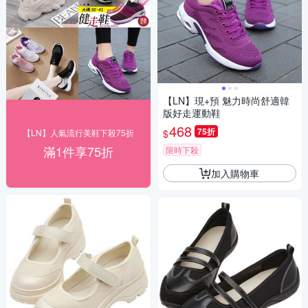
【LN】現+預 魅力時尚舒適韓
版好走運動鞋
468
75折
$
【LN】人氣流行美鞋下殺75折
滿1件享75折
限時下殺
加入購物車