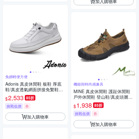
加入購物車
免綁輕便方便
Adonis 真皮休閒鞋 板鞋 厚底
機能與時尚感兼具
鞋/真皮透氣網面拼接免繫鞋帶
MINE 真皮休閒鞋 護趾休閒鞋
設計厚底休閒鞋 板鞋 白
2,533
戶外休閒鞋 登山鞋/真皮頭層牛
85折
$
皮網布拼接護趾機能戶外登山
1,938
85折
$
挑戰低價
券
休閒鞋 棕
挑戰低價
券
加入購物車
加入購物車