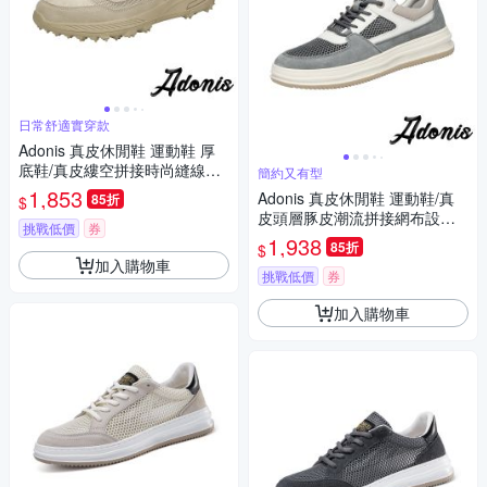
日常舒適實穿款
Adonis 真皮休閒鞋 運動鞋 厚
底鞋/真皮縷空拼接時尚縫線繫
簡約又有型
帶厚底休閒運動鞋 卡其
1,853
Adonis 真皮休閒鞋 運動鞋/真
85折
$
皮頭層豚皮潮流拼接網布設計
挑戰低價
券
休閒運動鞋 灰
1,938
85折
$
加入購物車
挑戰低價
券
加入購物車