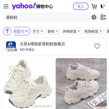
Yahoo購物中心
登入
鞋面材質
(1)
尺寸
顏色
內裡材質
鞋墊材質
月星&櫻桃家運動館旗艦店
430 件商品