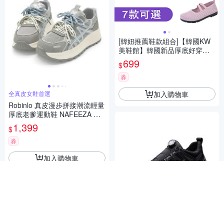
[韓妞推薦鞋款組合]【韓國KW
美鞋館】韓國新品厚底好穿涼
鞋運動鞋(休閒鞋/涼鞋/娃娃鞋/
699
$
莫卡辛/樂福鞋)(時時樂限定)
券
加入購物車
全真皮女鞋首選
Robinlo 真皮漫步拼接潮流輕量
厚底老爹運動鞋 NAFEEZA 霧
感藍
1,399
$
券
加入購物車