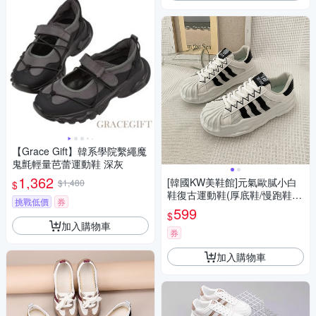
【Grace Gift】韓系學院繫繩魔
鬼氈輕量芭蕾運動鞋 深灰
1,362
[韓國KW美鞋館]元氣歐膩小白
$1,480
$
鞋復古運動鞋(厚底鞋/慢跑鞋/
挑戰低價
券
休閒鞋)
599
$
加入購物車
券
加入購物車