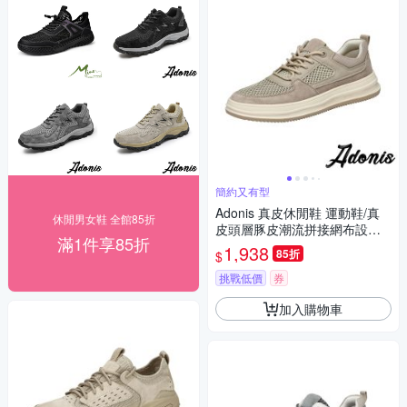
簡約又有型
Adonis 真皮休閒鞋 運動鞋/真
休閒男女鞋 全館85折
皮頭層豚皮潮流拼接網布設計
滿1件享85折
休閒運動鞋 沙
1,938
85折
$
挑戰低價
券
加入購物車