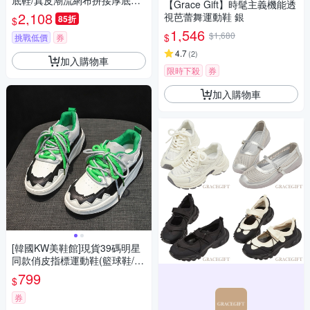
底鞋/真皮潮流網布拼接厚底休
【Grace Gift】時髦主義機能透
閒運動鞋 米
2,108
視芭蕾舞運動鞋 銀
85折
$
1,546
$1,680
$
挑戰低價
券
4.7
(
2
)
加入購物車
限時下殺
券
加入購物車
[韓國KW美鞋館]現貨39碼明星
同款俏皮指標運動鞋(籃球鞋/慢
跑鞋/運動鞋/休閒鞋)
799
$
券