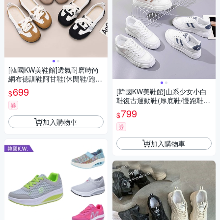
[韓國KW美鞋館]透氣耐磨時尚
網布德訓鞋阿甘鞋(休閒鞋/跑步
鞋/運動鞋/旅遊鞋)
699
[韓國KW美鞋館]山系少女小白
$
鞋復古運動鞋(厚底鞋/慢跑鞋/
券
休閒鞋)
799
$
加入購物車
券
加入購物車