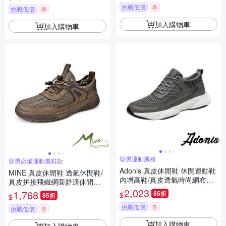
挑戰低價
券
挑戰低價
券
加入購物車
加入購物車
型男運動風格
型男必備運動風鞋款
Adonis 真皮休閒鞋 休閒運動鞋
MINE 真皮休閒鞋 透氣休閒鞋/
內增高鞋/真皮透氣時尚網布拼
真皮拼接飛織網面舒適休閒運
接潮流內增高休閒運動鞋 灰
動鞋 卡其
2,023
1,768
85折
$
85折
$
挑戰低價
券
挑戰低價
券
加入購物車
加入購物車