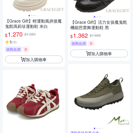
【Grace Gift】輕運動風拼接魔
【Grace Gift】活力女孩魔鬼氈
鬼氈瑪莉珍運動鞋 米白
機能芭蕾舞運動鞋 黑
1,270
1,362
$1,380
$
$1,480
$
5
(
1
)
挑戰低價
券
挑戰低價
券
加入購物車
加入購物車
運動風格型男必備