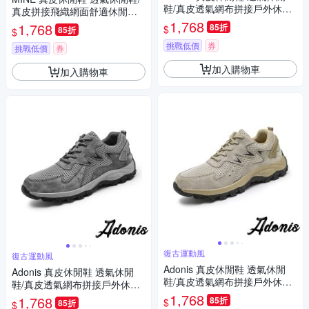
鞋/真皮透氣網布拼接戶外休閒
真皮拼接飛織網面舒適休閒運
運動鞋 黑
動鞋 黑
1,768
1,768
85折
$
85折
$
挑戰低價
券
挑戰低價
券
加入購物車
加入購物車
復古運動風
復古運動風
Adonis 真皮休閒鞋 透氣休閒
Adonis 真皮休閒鞋 透氣休閒
鞋/真皮透氣網布拼接戶外休閒
鞋/真皮透氣網布拼接戶外休閒
運動鞋 米
運動鞋 灰
1,768
1,768
85折
$
85折
$