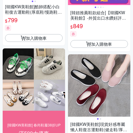
[韓國KW美鞋館]酷帥搭配小白
鞋復古運動鞋(厚底鞋/慢跑鞋/
[韓妞推薦鞋款組合]【韓國KW
休閒鞋)
美鞋館】-外貿出口水鑽好評通
799
$
勤族運動鞋(老爹鞋 休閒鞋 厚
849
$
券
底鞋 平底鞋 小白鞋 健走鞋 )(時
時樂限定)
券
加入購物車
加入購物車
[韓國KW美鞋館]現貨好感專屬
[韓國KW美鞋館] 春尚鞋履38折UP
懶人鞋復古運動鞋(健走鞋/厚底