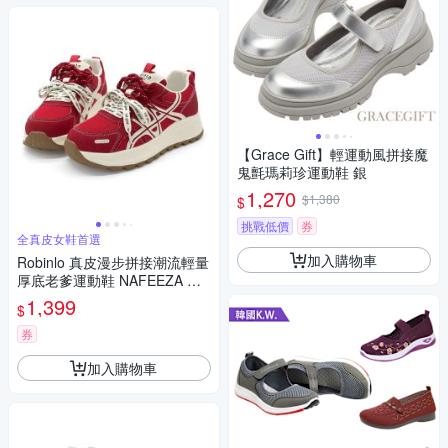
【Grace Gift】輕運動風拼接魔
鬼氈瑪莉珍運動鞋 銀
1,270
$1,380
$
挑戰低價
券
全真皮女鞋首選
加入購物車
Robinlo 真皮漫步拼接潮流輕量
厚底老爹運動鞋 NAFEEZA 楓
葉紅
1,399
$
券
加入購物車