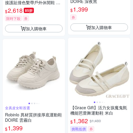
DOIRE 深夜黑
接護趾撞色繫帶戶外休閒鞋 運
動鞋 黑
1,399
2,618
$
85折
$
券
限時下殺
券
加入購物車
加入購物車
【Grace Gift】活力女孩魔鬼氈
全真皮女鞋首選
機能芭蕾舞運動鞋 米白
Robinlo 異材質拼接厚底運動鞋
1,362
DOIRE 雲霧白
$1,480
$
1,399
$
挑戰低價
券