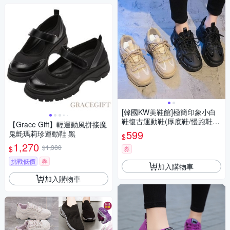
[韓國KW美鞋館]極簡印象小白
鞋復古運動鞋(厚底鞋/慢跑鞋/
【Grace Gift】輕運動風拼接魔
休閒鞋)
599
鬼氈瑪莉珍運動鞋 黑
$
1,270
$1,380
$
券
挑戰低價
券
加入購物車
加入購物車