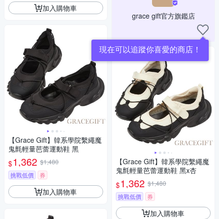
加入購物車
grace gift官方旗鑑店
現在可以追蹤你喜愛的商店！
【Grace Gift】韓系學院繫繩魔
鬼氈輕量芭蕾運動鞋 黑
1,362
【Grace Gift】韓系學院繫繩魔
$1,480
$
鬼氈輕量芭蕾運動鞋 黑x杏
挑戰低價
券
1,362
$1,480
$
加入購物車
挑戰低價
券
加入購物車