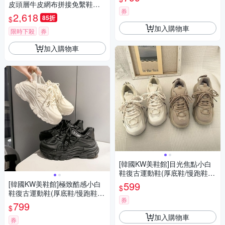
皮頭層牛皮網布拼接免繫鞋帶
券
設計休閒運動鞋 灰
2,618
85折
$
加入購物車
限時下殺
券
加入購物車
[韓國KW美鞋館]目光焦點小白
鞋復古運動鞋(厚底鞋/慢跑鞋/
休閒鞋)
[韓國KW美鞋館]極致酷感小白
599
$
鞋復古運動鞋(厚底鞋/慢跑鞋/
券
休閒鞋)
799
$
加入購物車
券