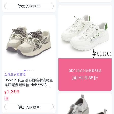
加入購物車
GDC 時尚女鞋限時88折
全真皮女鞋首選
滿1件享88折
Robinlo 真皮漫步拼接潮流輕量
厚底老爹運動鞋 NAFEEZA 星
霧紫
1,399
$
券
加入購物車