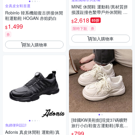
全真皮女鞋首選
MINE 休閒鞋 運動鞋/異材質拼
接護趾撞色繫帶戶外休閒鞋 運
Robinlo 韓系機能復古拼接休閒
動鞋 綠
鞋運動鞋 HOGAN 赤焰奶白
2,618
85折
$
1,499
$
限時下殺
券
券
加入購物車
加入購物車
[韓國KW美鞋館]現貨37碼曠野
免綁便利設計
旅行小白鞋復古運動鞋(厚底鞋/
慢跑鞋/休閒鞋)
Adonis 真皮休閒鞋 運動鞋/真
799
$