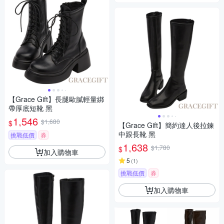
【Grace Gift】長腿歐膩輕量綁
帶厚底短靴 黑
1,546
$1,680
$
【Grace Gift】簡約達人後拉鍊
中跟長靴 黑
挑戰低價
券
1,638
$1,780
$
加入購物車
5
(
1
)
挑戰低價
券
加入購物車