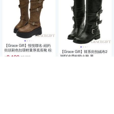
【Grace Gift】悅悅聯名-紐約
街頭刷色扣環輕量厚底長靴 棕
【Grace Gift】韓系街拍絨布2
2,190
WAY皮帶釦騎士靴 黑
$2,380
$
1,914
$2,080
$
挑戰低價
券
5
(
1
)
加入購物車
限時下殺
券
加入購物車