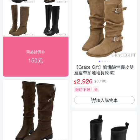
商品折價券
150元
【Grace Gift】慵懶隨性麂皮雙
層皮帶扣堆堆長靴 駝
2,926
$3,180
$
限時下殺
券
加入購物車