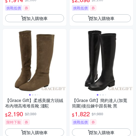
$
$
挑戰低價
券
挑戰低價
券
加入購物車
加入購物車
【Grace Gift】柔感美腿方頭絨
【Grace Gift】簡約達人(加寬
布內增高堆堆長靴 淺駝
筒圍)後拉鍊中跟長靴 黑
2,190
1,822
$2,380
$1,980
$
$
限時下殺
券
挑戰低價
券
加入購物車
加入購物車