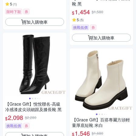
靴 黑
5
(
1
)
1,454
限時下殺
券
$1,580
$
5
(
5
)
加入購物車
挑戰低價
券
加入購物車
【Grace Gift】悅悅聯名-高級
冷感漆皮尖頭細跟及膝長靴 黑
2,098
$2,280
$
【Grace Gift】百搭專屬方頭輕
量厚底短靴 米白
挑戰低價
券
1,546
$1,680
$
加入購物車