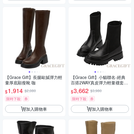
【Grace Gift】長腿歐膩彈力輕
【Grace Gift】小貓聯名-經典
量厚底顯瘦靴 咖
百搭2WAY真皮彈力輕量襪套短
靴 黑
1,914
3,662
$2,080
$3,980
$
$
限時下殺
券
限時下殺
券
加入購物車
加入購物車