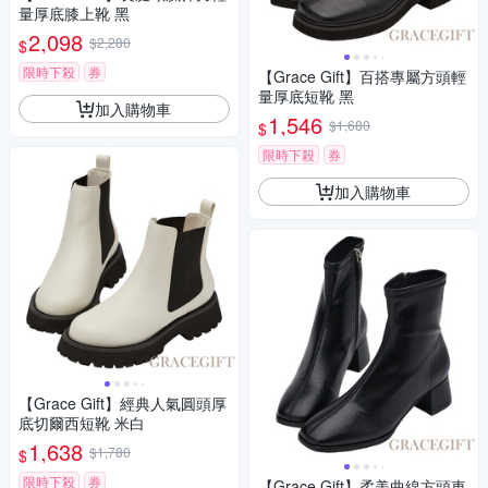
量厚底膝上靴 黑
2,098
$2,280
$
限時下殺
券
【Grace Gift】百搭專屬方頭輕
量厚底短靴 黑
加入購物車
1,546
$1,680
$
限時下殺
券
加入購物車
【Grace Gift】經典人氣圓頭厚
底切爾西短靴 米白
1,638
$1,780
$
限時下殺
券
【Grace Gift】柔美曲線方頭車