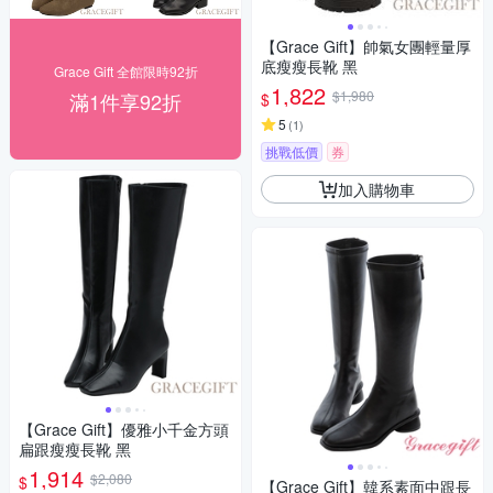
【Grace Gift】帥氣女團輕量厚
底瘦瘦長靴 黑
Grace Gift 全館限時92折
1,822
$1,980
滿1件享92折
$
5
(
1
)
挑戰低價
券
加入購物車
【Grace Gift】優雅小千金方頭
扁跟瘦瘦長靴 黑
1,914
$2,080
$
【Grace Gift】韓系素面中跟長