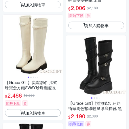
輕量瘦瘦長靴 米白
加入購物車
2,006
$2,180
$
限時下殺
券
加入購物車
【Grace Gift】奕潔聯名-法式
珠寶盒方頭2WAY珍珠顯瘦長靴
米白
2,466
$2,680
$
【Grace Gift】悅悅聯名-紐約
限時下殺
券
街頭刷色扣環輕量厚底長靴 黑
加入購物車
2,190
$2,380
$
挑戰低價
券