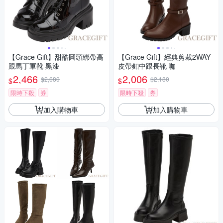
【Grace Gift】甜酷圓頭綁帶高
【Grace Gift】經典剪裁2WAY
跟馬丁軍靴 黑漆
皮帶釦中跟長靴 咖
2,466
2,006
$2,680
$2,180
$
$
限時下殺
券
限時下殺
券
加入購物車
加入購物車