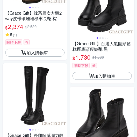
【Grace Gift】韓系層次方頭2
way皮帶環堆堆機車長靴 棕
2,374
$2,580
$
5
(
1
)
限時下殺
券
【Grace Gift】百搭人氣圓頭鬆
糕厚底顯瘦短靴 黑
加入購物車
1,730
$1,880
$
限時下殺
券
加入購物車
【Grace Gift】長腿歐膩彈力輕