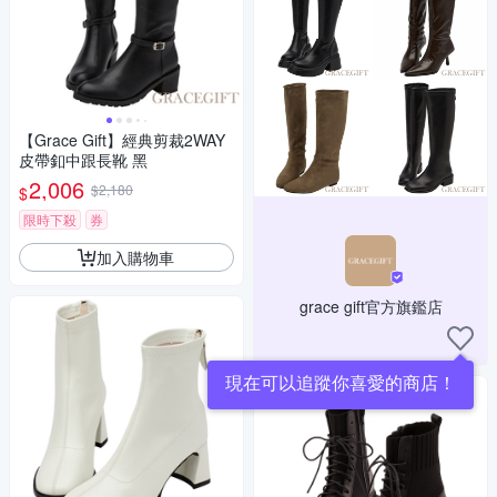
【Grace Gift】經典剪裁2WAY
皮帶釦中跟長靴 黑
2,006
$2,180
$
限時下殺
券
加入購物車
grace gift官方旗鑑店
現在可以追蹤你喜愛的商店！