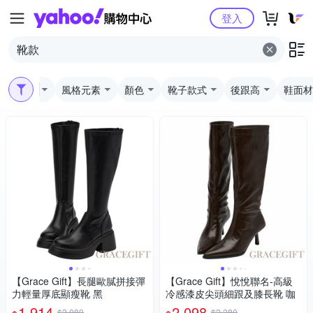
Yahoo購物中心
登入
尺寸
風格元素
顏色
靴子款式
後跟高
鞋面材
【Grace Gift】長腿歐膩拼接彈
【Grace Gift】悅悅聯名-高級
力輕量厚底顯瘦靴 黑
冷感漆皮尖頭細跟及膝長靴 咖
1,914
2,098
$2,080
$2,280