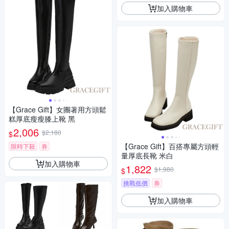
加入購物車
【Grace Gift】女團著用方頭鬆
糕厚底瘦瘦膝上靴 黑
2,006
$2,180
$
【Grace Gift】百搭專屬方頭輕
限時下殺
券
量厚底長靴 米白
加入購物車
1,822
$1,980
$
挑戰低價
券
加入購物車