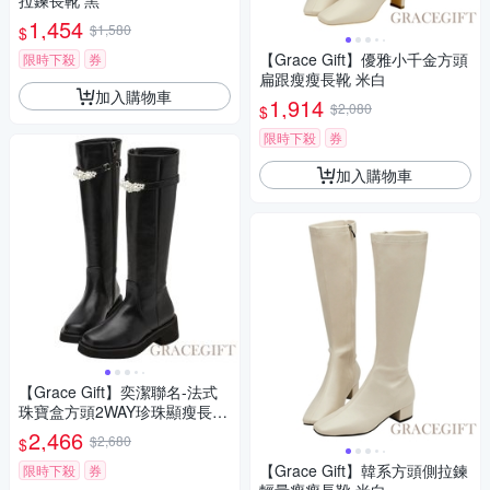
拉鍊長靴 黑
1,454
$1,580
$
【Grace Gift】優雅小千金方頭
限時下殺
券
扁跟瘦瘦長靴 米白
加入購物車
1,914
$2,080
$
限時下殺
券
加入購物車
【Grace Gift】奕潔聯名-法式
珠寶盒方頭2WAY珍珠顯瘦長靴
黑
2,466
$2,680
$
【Grace Gift】韓系方頭側拉鍊
限時下殺
券