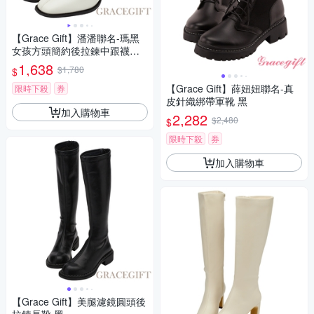
【Grace Gift】潘潘聯名-瑪黑
女孩方頭簡約後拉鍊中跟襪靴
白
1,638
$1,780
$
【Grace Gift】薛妞妞聯名-真
限時下殺
券
皮針織綁帶軍靴 黑
加入購物車
2,282
$2,480
$
限時下殺
券
加入購物車
【Grace Gift】美腿濾鏡圓頭後