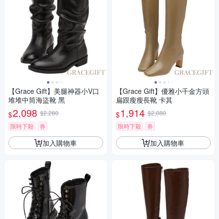
【Grace Gift】美腿神器小V口
【Grace Gift】優雅小千金方頭
堆堆中筒海盜靴 黑
扁跟瘦瘦長靴 卡其
2,098
1,914
$2,280
$2,080
$
$
限時下殺
券
限時下殺
券
加入購物車
加入購物車