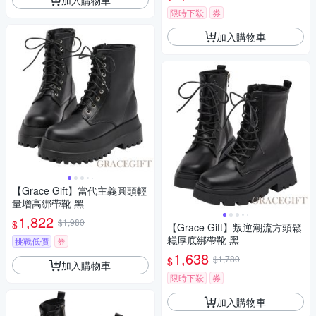
限時下殺
券
加入購物車
【Grace Gift】當代主義圓頭輕
量增高綁帶靴 黑
1,822
$1,980
$
【Grace Gift】叛逆潮流方頭鬆
糕厚底綁帶靴 黑
挑戰低價
券
1,638
$1,780
$
加入購物車
限時下殺
券
加入購物車