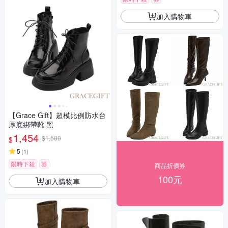
加入購物車
【Grace Gift】超模比例防水台
厚底綁帶靴 黑
1,454
$1,580
$
5
(
1
)
限時下殺
券
商品折價券
100元
加入購物車