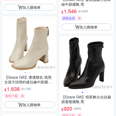
線中跟襪靴 黑
加入購物車
1,546
$1,680
$
挑戰低價
券
加入購物車
【Grace Gift】潘潘聯名-瑪黑
女孩方頭簡約後拉鍊中跟襪靴
米白
1,638
$1,780
$
限時下殺
券
【Grace Gift】明星舞台尖頭扁
跟瘦瘦襪靴 黑
加入購物車
920
$999
$
限時下殺
券