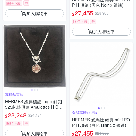
限時下殺
券
P H 項鍊 (黑色 Noir x 銀鍊)
27,455
加入購物車
$28,900
$
限時下殺
券
加入購物車
專櫃熱賣款
HERMES 經典標誌 Logo 釘釦
925純銀項鍊 Amulettes H Con
fettis
全球專櫃缺貨款
23,248
$24,471
$
HERMES 愛馬仕 經典 mini PO
限時下殺
券
P H 項鍊 (白色 Blanc x 銀鍊)
27,455
加入購物車
$28,900
$