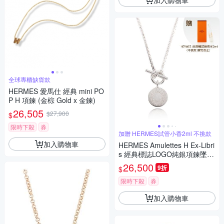
全球專櫃缺貨款
HERMES 愛馬仕 經典 mini PO
P H 項鍊 (金棕 Gold x 金鍊)
26,505
$27,900
$
限時下殺
券
加贈 HERMES試管小香2ml 不挑款
加入購物車
HERMES Amulettes H Ex-Libri
s 經典標誌LOGO純銀項鍊墜
鍊-銀色
26,500
9折
$
限時下殺
券
加入購物車