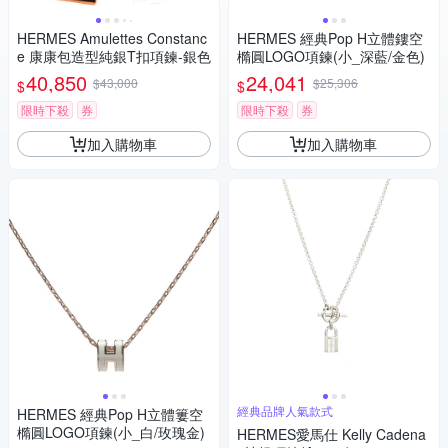
HERMES Amulettes Constanc
HERMES 經典Pop H立體鏤空
e 康康包造型純銀T扣項鍊-銀色
橢圓LOGO項鍊(小_深藍/金色)
40,850
24,041
$43,000
$25,306
$
$
限時下殺
券
限時下殺
券
加入購物車
加入購物車
經典品牌人氣款式
HERMES 經典Pop H立體簍空
橢圓LOGO項鍊(小_白/玫瑰金)
HERMES愛馬仕 Kelly Cadena