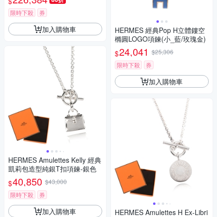
$
限時下殺
券
加入購物車
HERMES 經典Pop H立體鏤空
橢圓LOGO項鍊(小_藍/玫瑰金)
24,041
$25,306
$
限時下殺
券
加入購物車
HERMES Amulettes Kelly 經典
凱莉包造型純銀T扣項鍊-銀色
40,850
$43,000
$
限時下殺
券
加入購物車
HERMES Amulettes H Ex-Libri