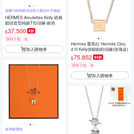
加贈 HERMES試管小香2ml 不挑款
HERMES Amulettes Kelly 經典
鎖頭造型純銀T扣項鍊-銀色
37,500
9折
$
限時下殺
券
Hermes 愛馬仕 Hermès Clou
加入購物車
d H Kelly掛鎖釦鈎項鍊(玫瑰金)
75,852
84折
$
限時下殺
券
加入購物車
全球缺貨款