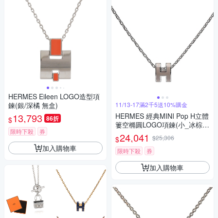
HERMES Eileen LOGO造型項
鍊(銀/深橘 無盒)
11/13-17滿2千5送10%購金
13,793
HERMES 經典MINI Pop H立體
86折
$
簍空橢圓LOGO項鍊(小_冰棕
限時下殺
券
色/銀)
24,041
$25,306
$
加入購物車
限時下殺
券
加入購物車