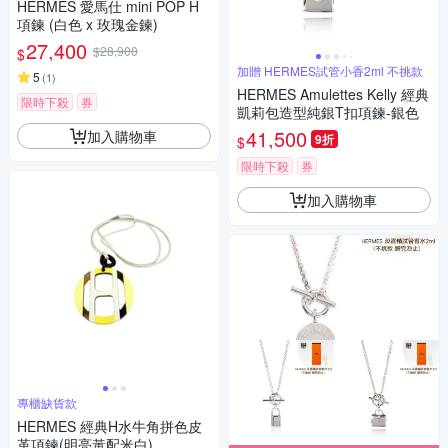
HERMES 愛馬仕 mini POP H
項鍊 (白色 x 玫瑰金鍊)
27,400
$28,900
$
加贈 HERMES試管小香2ml 不挑款
5
(
1
)
HERMES Amulettes Kelly 經典
限時下殺
券
凱莉包造型純銀T扣項鍊-銀色
41,500
加入購物車
9折
$
限時下殺
券
加入購物車
專櫃缺貨款
HERMES 經典H水牛角拼色皮
革項鍊(明亮黃配米白)