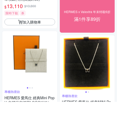
13,110
$13,800
$
HERMES x Valextra 年末特殺6折
限時下殺
券
滿1件享89折
加入購物車
專櫃熱賣款
專櫃熱賣款
HERMES 愛馬仕 經典Mini Pop
HERMES 愛馬仕 經典MINI Po
H 立體簍空橢圓LOGO項鍊(黑X
p H立體簍空橢圓LOGO項鍊(多
銀)
22,610
$23,800
$
款多色/均一價)
22,610
$23,800
$
限時下殺
券