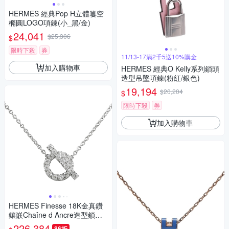
HERMES 經典Pop H立體簍空
橢圓LOGO項鍊(小_黑/金)
24,041
$25,306
$
限時下殺
券
11/13-17滿2千5送10%購金
加入購物車
HERMES 經典O Kelly系列鎖頭
造型吊墜項鍊(粉紅/銀色)
19,194
$20,204
$
限時下殺
券
加入購物車
HERMES Finesse 18K金真鑽
鑲嵌Chaîne d Ancre造型鎖骨
項鍊
226,384
86折