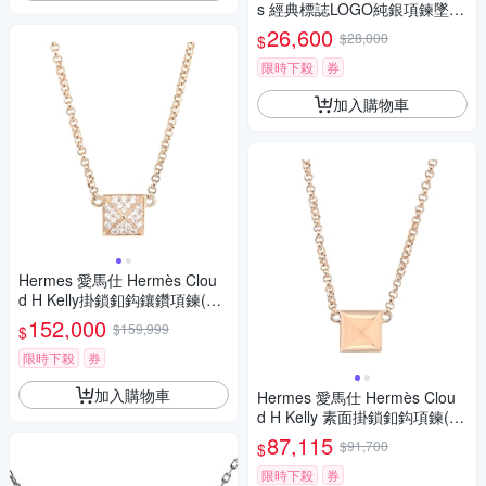
s 經典標誌LOGO純銀項鍊墜
鍊-銀色
26,600
$28,000
$
限時下殺
券
加入購物車
Hermes 愛馬仕 Hermès Clou
d H Kelly掛鎖釦鈎鑲鑽項鍊(玫
瑰金)
152,000
$159,999
$
限時下殺
券
加入購物車
Hermes 愛馬仕 Hermès Clou
d H Kelly 素面掛鎖釦鈎項鍊(玫
瑰金)
87,115
$91,700
$
限時下殺
券