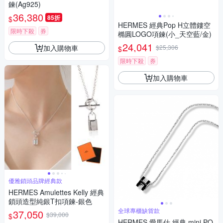
鍊(Ag925)
36,380
85折
$
HERMES 經典Pop H立體鏤空
限時下殺
券
橢圓LOGO項鍊(小_天空藍/金)
24,041
加入購物車
$25,306
$
限時下殺
券
加入購物車
優雅鎖頭品牌經典款
HERMES Amulettes Kelly 經典
鎖頭造型純銀T扣項鍊-銀色
全球專櫃缺貨款
37,050
$39,000
$
HERMES 愛馬仕 經典 mini PO