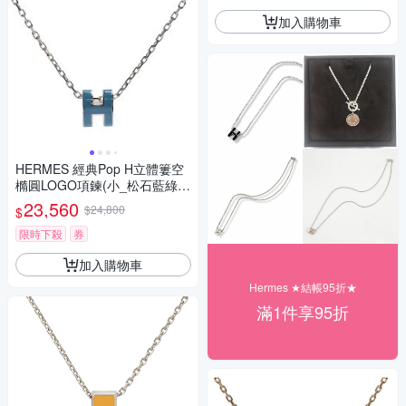
加入購物車
HERMES 經典Pop H立體簍空
橢圓LOGO項鍊(小_松石藍綠/
銀色)
23,560
$24,800
$
限時下殺
券
加入購物車
Hermes ★結帳95折★
滿1件享95折