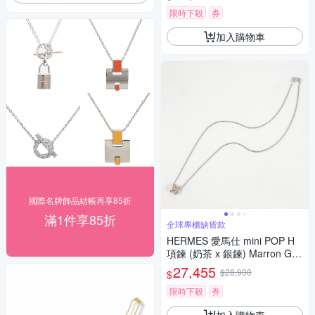
限時下殺
券
加入購物車
國際名牌飾品結帳再享85折
滿1件享85折
全球專櫃缺貨款
HERMES 愛馬仕 mini POP H
項鍊 (奶茶 x 銀鍊) Marron Gla
ce
27,455
$28,900
$
限時下殺
券
加入購物車