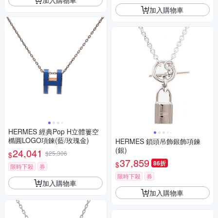
加入購物車
HERMES 經典Pop H立體簍空
橢圓LOGO項鍊(藍/玫瑰金)
HERMES 鎖頭吊飾銀飾項鍊
(銀)
24,041
$25,306
$
37,859
86折
$
限時下殺
券
限時下殺
券
加入購物車
加入購物車