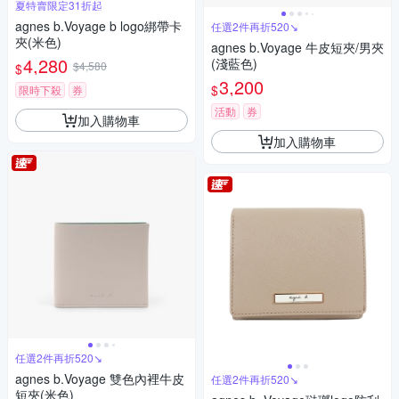
夏特賣限定31折起
agnes b.Voyage b logo綁帶卡
任選2件再折520↘
夾(米色)
agnes b.Voyage 牛皮短夾/男夾
4,280
(淺藍色)
$4,580
$
3,200
$
限時下殺
券
活動
券
加入購物車
加入購物車
任選2件再折520↘
agnes b.Voyage 雙色內裡牛皮
任選2件再折520↘
短夾(米色)