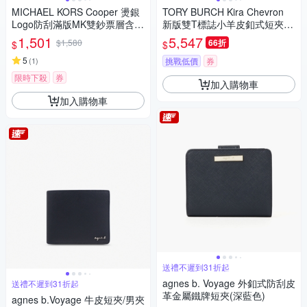
MICHAEL KORS Cooper 燙銀
TORY BURCH Kira Chevron
Logo防刮滿版MK雙鈔票層含零
新版雙T標誌小羊皮釦式短夾
錢袋對開式短夾(黑色)
(酒紅色)
1,501
5,547
$1,580
66折
$
$
5
(
1
)
挑戰低價
券
限時下殺
券
加入購物車
加入購物車
送禮不遲到31折起
agnes b. Voyage 外釦式防刮皮
送禮不遲到31折起
革金屬鐵牌短夾(深藍色)
agnes b.Voyage 牛皮短夾/男夾