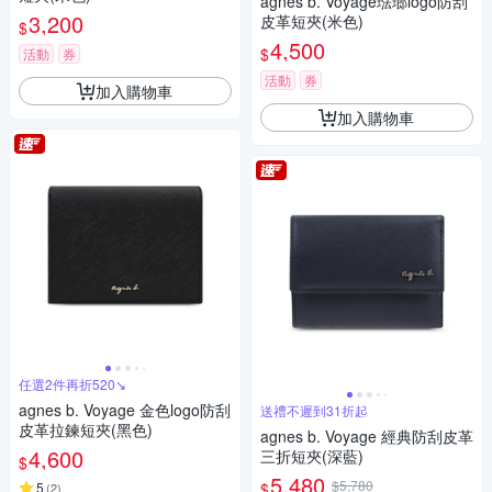
agnes b. Voyage琺瑯logo防刮
3,200
皮革短夾(米色)
$
4,500
$
活動
券
活動
券
加入購物車
加入購物車
任選2件再折520↘
agnes b. Voyage 金色logo防刮
送禮不遲到31折起
皮革拉鍊短夾(黑色)
agnes b. Voyage 經典防刮皮革
4,600
三折短夾(深藍)
$
5,480
$5,780
$
5
(
2
)