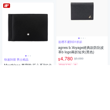
送禮不遲到31折起
agnes b.Voyage經典款防刮皮
革b logo兩折短夾(黑色)
4,780
$5,080
$
快速到貨 男士精品
Montblanc 萬寶龍 匠心系列6卡
限時下殺
券
鈔票夾短夾
加入購物車
11,590
$12,200
$
限時下殺
券
加入購物車