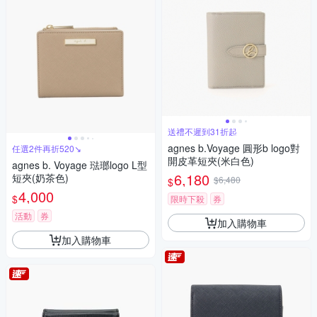
送禮不遲到31折起
agnes b.Voyage 圓形b logo對
任選2件再折520↘
開皮革短夾(米白色)
agnes b. Voyage 琺瑯logo L型
6,180
短夾(奶茶色)
$6,480
$
4,000
$
限時下殺
券
活動
券
加入購物車
加入購物車