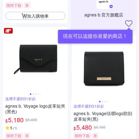
限時下殺
券
agnes b.官方旗艦店
加入購物車
現在可以追蹤你喜愛的商店！
送禮不遲到31折起
agnes b. Voyage logo皮革短夾
送禮不遲到31折起
(黑色)
agnes b. Voyage琺瑯logo防刮
5,180
皮革短夾(黑)
$5,480
$
5,480
$5,780
$
5
(
1
)
限時下殺
券
限時下殺
券