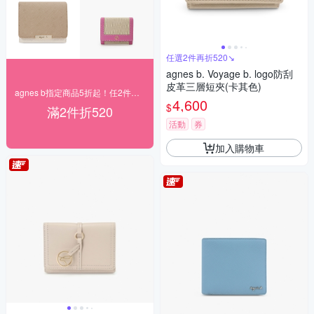
任選2件再折520↘
agnes b. Voyage b. logo防刮
皮革三層短夾(卡其色)
agnes b指定商品5折起！任2件再折520
4,600
$
滿2件折520
活動
券
加入購物車