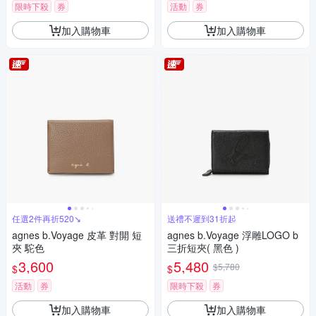
限時下殺
券
活動
券
加入購物車
加入購物車
任選2件再折520↘
送禮不遲到31折起
agnes b.Voyage 皮革 對開 短
agnes b.Voyage 浮雕LOGO b
夾 駝色
三折短夾( 黑色 )
3,600
5,480
$5,780
$
$
活動
券
限時下殺
券
加入購物車
加入購物車