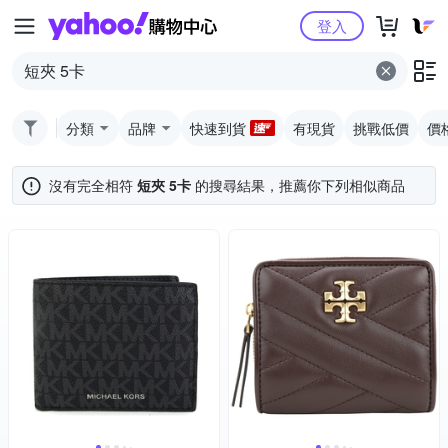
Yahoo購物中心
登入
分類
品牌
快速到貨
有現貨
挑戰低價
價
沒有完全相符
短夾 5卡
的搜尋結果，推薦你下列相似商品