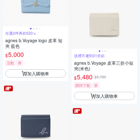
任選2件再折520↘
agnes b.Voyage logo 皮革 短
夾 藍色
5,000
$
送禮不遲到31折起
agnes b.Voyage 皮革三折小短
活動
券
夾(米色)
加入購物車
5,480
$5,780
$
限時下殺
券
加入購物車