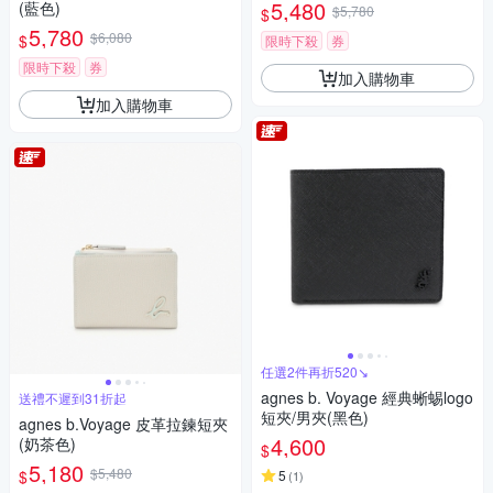
5,480
(藍色)
$5,780
$
5,780
$6,080
$
限時下殺
券
限時下殺
券
加入購物車
加入購物車
任選2件再折520↘
agnes b. Voyage 經典蜥蜴logo
送禮不遲到31折起
短夾/男夾(黑色)
agnes b.Voyage 皮革拉鍊短夾
4,600
(奶茶色)
$
5,180
$5,480
$
5
(
1
)