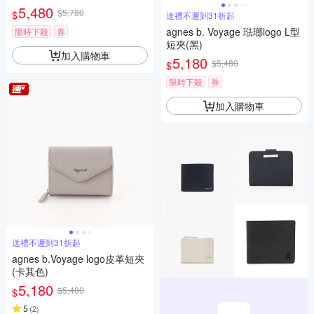
5,480
$5,780
$
送禮不遲到31折起
agnes b. Voyage 琺瑯logo L型
限時下殺
券
短夾(黑)
加入購物車
5,180
$5,480
$
限時下殺
券
加入購物車
送禮不遲到31折起
agnes b.Voyage logo皮革短夾
(卡其色)
5,180
$5,480
$
5
(
2
)