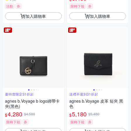
活動
券
限時下殺
券
加入購物車
加入購物車
夏特賣限定31折起
送禮不遲到31折起
agnes b.Voyage b logo綁帶卡
agnes b.Voyage 皮革 短夾 黑
夾(黑色)
色
4,280
5,180
$4,580
$5,480
$
$
限時下殺
券
限時下殺
券