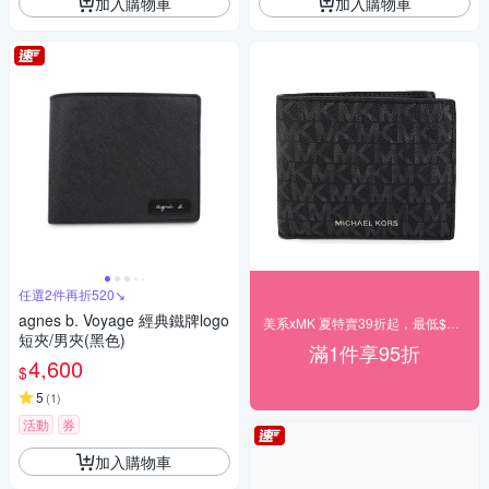
加入購物車
加入購物車
任選2件再折520↘
agnes b. Voyage 經典鐵牌logo
美系xMK 夏特賣39折起，最低$499up
短夾/男夾(黑色)
滿1件享95折
4,600
$
5
(
1
)
活動
券
加入購物車