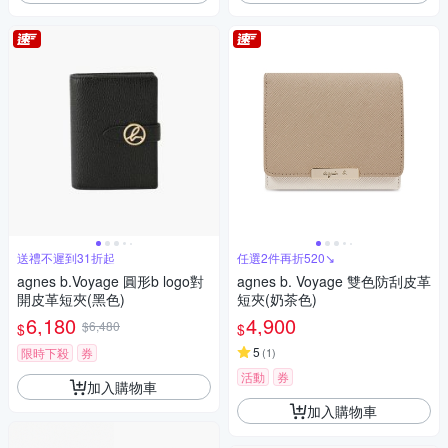
送禮不遲到31折起
任選2件再折520↘
agnes b.Voyage 圓形b logo對
agnes b. Voyage 雙色防刮皮革
開皮革短夾(黑色)
短夾(奶茶色)
6,180
4,900
$6,480
$
$
5
限時下殺
券
(
1
)
活動
券
加入購物車
加入購物車