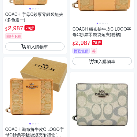
COACH 字母C鈔票零錢袋短夾
(多色選一)
2,987
78折
$
COACH 織布拚牛皮C LOGO字
母C鈔票零錢袋短夾(粉橘)
限時下殺
2,987
78折
$
加入購物車
挑戰低價
券
加入購物車
COACH 織布拚牛皮C LOGO字
母C鈔票零錢袋短夾附禮盒(粉