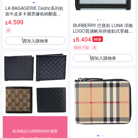
LA BAGAGERIE Cédric系列粒
面牛皮多卡層票據收納翻蓋直
式短夾(黑)
4,599
$
BURBERRY 巴寶莉 LUNA 浮雕
券
LOGO質感帆布拼接釦式零錢短
夾(黑邊)
8,404
86折
$
加入購物車
限時下殺
券
加入購物車
歐洲精品大牌限時89折優惠