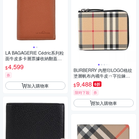
LA BAGAGERIE Cédric系列粒
面牛皮多卡層票據收納翻蓋直
式短夾(駝棕)
4,599
$
BURBERRY 內壓印LOGO格紋
券
塗層帆布內襯牛皮ㄇ字拉鍊零
錢短夾(米x黑)
9,488
6折
$
加入購物車
限時下殺
券
加入購物車