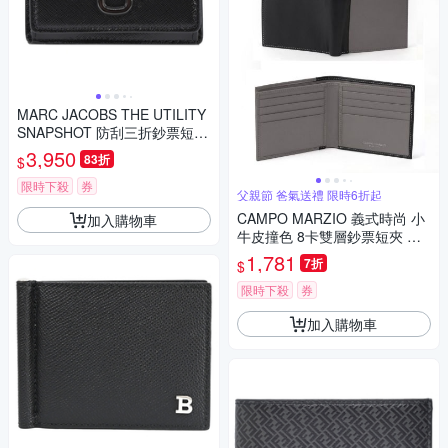
MARC JACOBS THE UTILITY
SNAPSHOT 防刮三折鈔票短
夾-黑
3,950
83折
$
限時下殺
券
父親節 爸氣送禮 限時6折起
CAMPO MARZIO 義式時尚 小
加入購物車
牛皮撞色 8卡雙層鈔票短夾 灰
黑撞色 父親節
1,781
7折
$
限時下殺
券
加入購物車