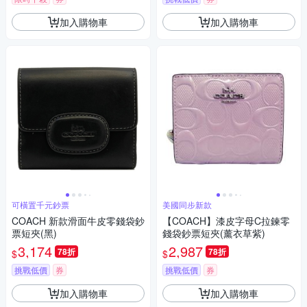
加入購物車
加入購物車
可橫置千元鈔票
美國同步新款
COACH 新款滑面牛皮零錢袋鈔
【COACH】漆皮字母C拉鍊零
票短夾(黑)
錢袋鈔票短夾(薰衣草紫)
3,174
2,987
78折
78折
$
$
挑戰低價
券
挑戰低價
券
加入購物車
加入購物車