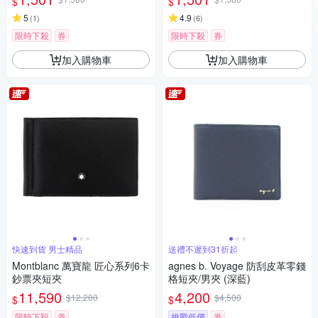
$
$
5
4.9
(
1
)
(
6
)
限時下殺
券
限時下殺
券
加入購物車
加入購物車
快速到貨 男士精品
送禮不遲到31折起
Montblanc 萬寶龍 匠心系列6卡
agnes b. Voyage 防刮皮革零錢
鈔票夾短夾
格短夾/男夾 (深藍)
11,590
4,200
$12,200
$4,500
$
$
限時下殺
券
挑戰低價
券