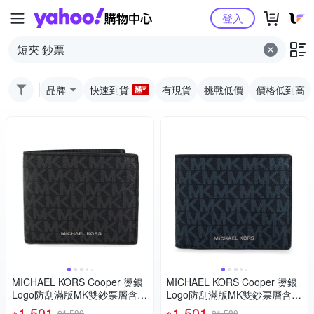
Yahoo購物中心
登入
品牌
快速到貨
有現貨
挑戰低價
價格低到高
MICHAEL KORS Cooper 燙銀
MICHAEL KORS Cooper 燙銀
Logo防刮滿版MK雙鈔票層含零
Logo防刮滿版MK雙鈔票層含零
錢袋對開式短夾(黑色)
錢袋對開式短夾(深藍色)
1,501
1,501
$1,580
$1,580