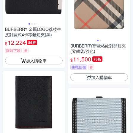
BURBERRY 金屬LOGO荔枝牛
皮對開式4卡零錢短夾(黑)
12,224
86折
$
BURBERRY新款格紋對開短夾
限時下殺
券
(零錢袋/沙色)
11,500
78折
$
加入購物車
挑戰低價
券
加入購物車