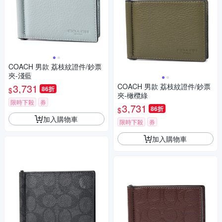
COACH 男款 荔枝紋證件/鈔票
夾-淺藍
3,731
COACH 男款 荔枝紋證件/鈔票
86折
$
夾-橄欖綠
限時下殺
券
3,731
86折
$
加入購物車
限時下殺
券
加入購物車