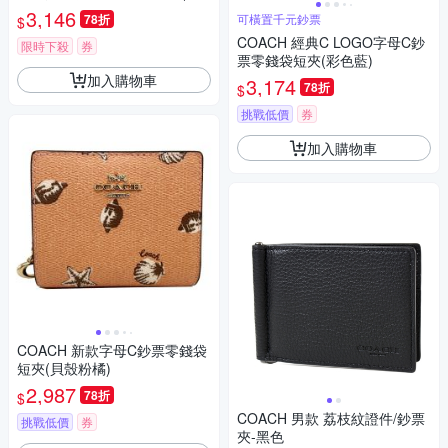
橘)
3,146
78折
可橫置千元鈔票
$
COACH 經典C LOGO字母C鈔
限時下殺
券
票零錢袋短夾(彩色藍)
加入購物車
3,174
78折
$
挑戰低價
券
加入購物車
COACH 新款字母C鈔票零錢袋
短夾(貝殼粉橘)
2,987
78折
$
COACH 男款 荔枝紋證件/鈔票
挑戰低價
券
夾-黑色