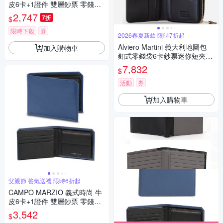
皮6卡+1證件 雙層鈔票 零錢袋
短夾-藍色 父親節
2,747
7折
$
限時下殺
券
2026春夏新款 限時7折起
Alviero Martini 義大利地圖包
加入購物車
釦式零錢袋6卡鈔票迷你短夾11
cm-黑色 父親節 七夕情人節
7,832
$
活動
券
加入購物車
父親節 爸氣送禮 限時6折起
CAMPO MARZIO 義式時尚 牛
皮6卡+1證件 雙層鈔票 零錢袋
短夾-青藍色 父親節
3,542
$