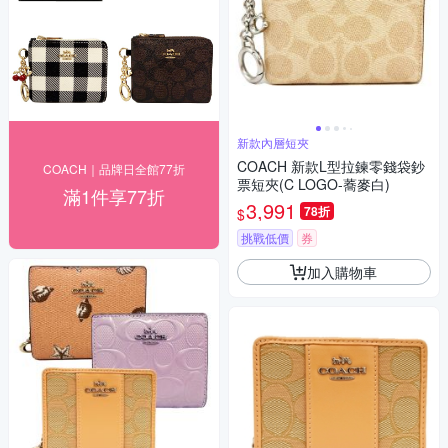
新款內層短夾
COACH 新款L型拉鍊零錢袋鈔
COACH｜品牌日全館77折
票短夾(C LOGO-蕎麥白)
滿1件享77折
3,991
78折
$
挑戰低價
券
加入購物車