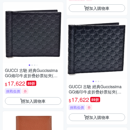
加入購物車
GUCCI 古馳 經典Guccissima
GG烙印牛皮折疊鈔票短夾(黑
色)
17,622
89折
$
GUCCI 古馳 經典Guccissima
挑戰低價
券
GG烙印牛皮折疊鈔票短夾(藍
色)
17,622
89折
$
加入購物車
挑戰低價
券
加入購物車