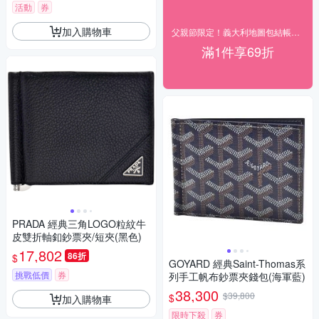
活動
券
加入購物車
父親節限定！義大利地圖包結帳69折
滿1件享69折
PRADA 經典三角LOGO粒紋牛
皮雙折軸釦鈔票夾/短夾(黑色)
17,802
86折
$
GOYARD 經典Saint-Thomas系
挑戰低價
券
列手工帆布鈔票夾錢包(海軍藍)
38,300
$39,800
$
加入購物車
限時下殺
券