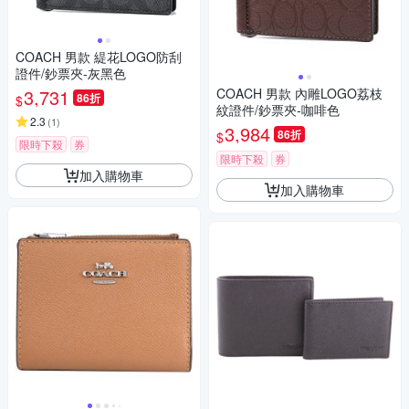
COACH 男款 緹花LOGO防刮
證件/鈔票夾-灰黑色
3,731
COACH 男款 內雕LOGO荔枝
86折
$
紋證件/鈔票夾-咖啡色
2.3
(
1
)
3,984
86折
$
限時下殺
券
限時下殺
券
加入購物車
加入購物車