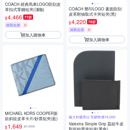
COACH 經典馬車LOGO防刮皮
COACH 壓印LOGO 素面防刮
革扣式零錢短夾(淺咖)
皮革附抽取式卡夾短夾(黑)
4,466
77折
$
4,220
78折
$
挑戰低價
券
挑戰低價
券
加入購物車
加入購物車
MICHAEL KORS COOPER新
義大利愛馬仕 官網售價16,000
款斜紋皮革卡片/鈔票短夾(藍)
Valextra Simple Grip 荔紋牛皮
1,649
$1,699
$
對折鈔票夾短夾(黑色)