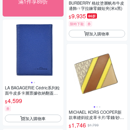
滿1件享89折
BURBERRY 格紋塗層帆布牛皮
邊飾ㄇ字拉鍊零錢短夾(米x黑)
9,935
86折
$
限時下殺
券
加入購物車
LA BAGAGERIE Cédric系列粒
面牛皮多卡層票據收納翻蓋直
式短夾(藍)
4,599
$
券
MICHAEL KORS COOPER新
款車縫斜紋皮革卡片/零錢/鈔票
加入購物車
短夾(咖黃)
1,746
$1,799
$