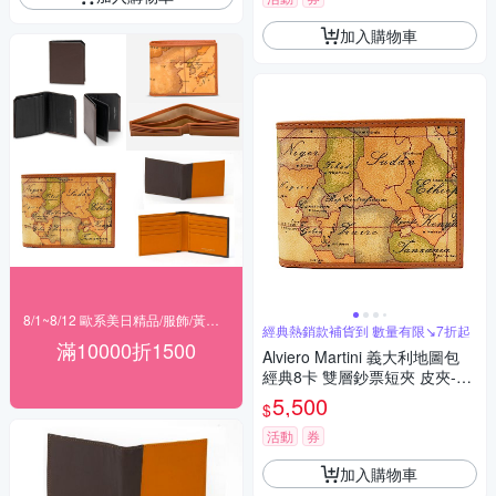
加入購物車
8/1~8/12 歐系美日精品/服飾/黃金 滿$10000現折1500
經典熱銷款補貨到 數量有限↘7折起
滿10000折1500
Alviero Martini 義大利地圖包
經典8卡 雙層鈔票短夾 皮夾-地
圖黃 父親節 七夕情人節
5,500
$
活動
券
加入購物車