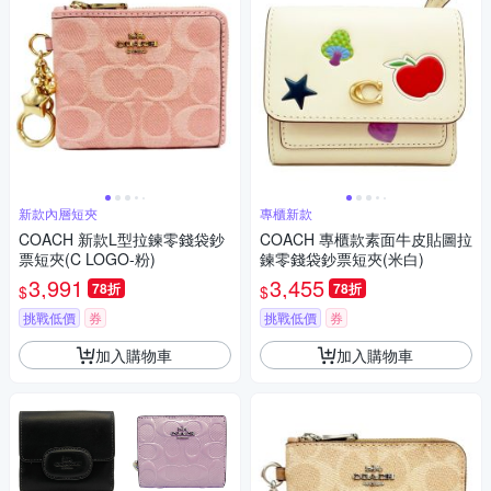
新款內層短夾
專櫃新款
COACH 新款L型拉鍊零錢袋鈔
COACH 專櫃款素面牛皮貼圖拉
票短夾(C LOGO-粉)
鍊零錢袋鈔票短夾(米白)
3,991
3,455
78折
78折
$
$
挑戰低價
券
挑戰低價
券
加入購物車
加入購物車