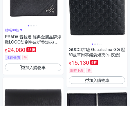
結帳88折▼
PRADA 普拉達 經典金屬品牌浮
雕LOGO防刮牛皮折疊短夾(黑
色/零錢袋)
24,080
GUCCI古馳 Guccissima GG 壓
86折
$
印皮革附零錢袋短夾(午夜藍)
挑戰低價
券
15,130
9折
$
加入購物車
限時下殺
券
加入購物車