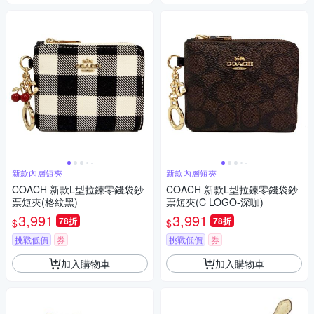
新款內層短夾
新款內層短夾
COACH 新款L型拉鍊零錢袋鈔
COACH 新款L型拉鍊零錢袋鈔
票短夾(格紋黑)
票短夾(C LOGO-深咖)
3,991
3,991
78折
78折
$
$
挑戰低價
券
挑戰低價
券
加入購物車
加入購物車