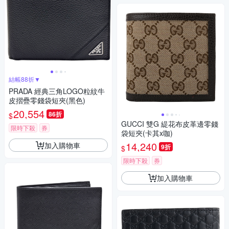
結帳88折▼
PRADA 經典三角LOGO粒紋牛
皮摺疊零錢袋短夾(黑色)
20,554
86折
$
GUCCI 雙G 緹花布皮革邊零錢
限時下殺
券
袋短夾(卡其x咖)
14,240
加入購物車
9折
$
限時下殺
券
加入購物車