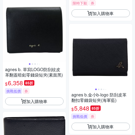
限時下殺
券
加入購物車
agnes b. 草寫LOGO防刮紋皮
革翻蓋暗釦零錢袋短夾(素面黑)
6,358
85折
$
挑戰低價
券
agnes b.金小b-logo 防刮皮革
翻扣零錢袋短夾(海軍藍)
加入購物車
5,848
85折
$
挑戰低價
券
加入購物車