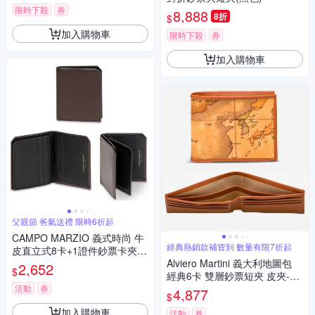
限時下殺
券
8,888
8折
$
加入購物車
限時下殺
券
加入購物車
父親節 爸氣送禮 限時6折起
CAMPO MARZIO 義式時尚 牛
經典熱銷款補貨到 數量有限7折起
皮直立式8卡+1證件鈔票卡夾包
短夾-咖啡色 父親節
Alviero Martini 義大利地圖包
2,652
$
經典6卡 雙層鈔票短夾 皮夾-地
圖黃 父親節 七夕情人節
活動
券
4,877
$
加入購物車
活動
券