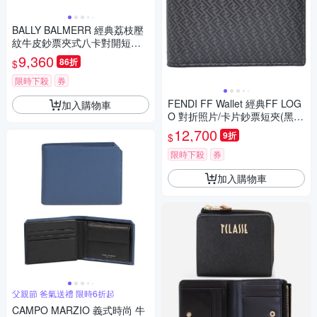
BALLY BALMERR 經典荔枝壓
紋牛皮鈔票夾式八卡對開短夾
(黑)
9,360
86折
$
限時下殺
券
FENDI FF Wallet 經典FF LOG
加入購物車
O 對折照片/卡片鈔票短夾(黑
色/7M0303)
12,700
9折
$
限時下殺
券
加入購物車
父親節 爸氣送禮 限時6折起
CAMPO MARZIO 義式時尚 牛