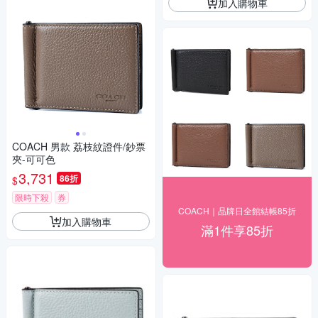
加入購物車
COACH 男款 荔枝紋證件/鈔票
夾-可可色
3,731
86折
$
限時下殺
券
COACH｜品牌日全館結帳85折
加入購物車
滿1件享85折