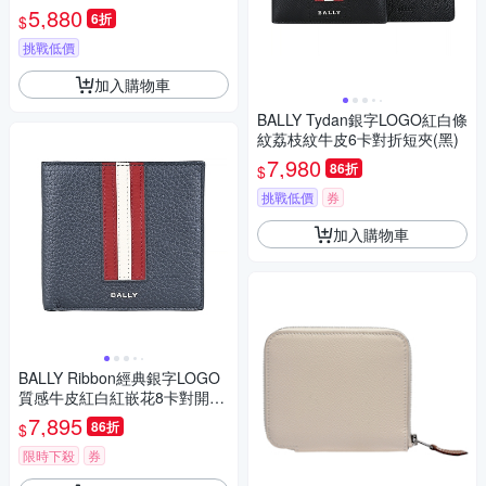
5,880
6折
$
挑戰低價
加入購物車
BALLY Tydan銀字LOGO紅白條
紋荔枝紋牛皮6卡對折短夾(黑)
7,980
86折
$
挑戰低價
券
加入購物車
BALLY Ribbon經典銀字LOGO
質感牛皮紅白紅嵌花8卡對開短
夾(男款/午夜藍)
7,895
86折
$
限時下殺
券