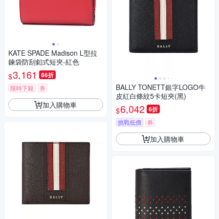
KATE SPADE Madison L型拉
鍊袋防刮釦式短夾-紅色
3,161
86折
$
BALLY TONETT銀字LOGO牛
限時下殺
券
皮紅白條紋5卡短夾(黑)
加入購物車
6,042
6折
$
挑戰低價
券
加入購物車