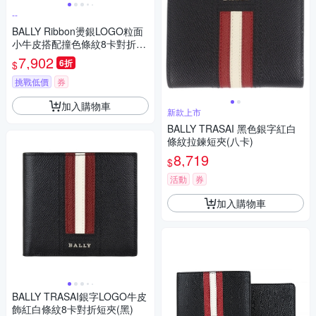
--
BALLY Ribbon燙銀LOGO粒面
小牛皮搭配撞色條紋8卡對折短
夾(男款/午夜藍x紅白紅條紋)
7,902
6折
$
挑戰低價
券
加入購物車
新款上市
BALLY TRASAI 黑色銀字紅白
條紋拉鍊短夾(八卡)
8,719
$
活動
券
加入購物車
BALLY TRASAI銀字LOGO牛皮
飾紅白條紋8卡對折短夾(黑)