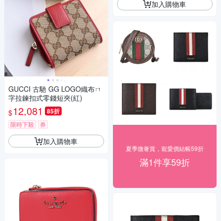
加入購物車
GUCCI 古馳 GG LOGO織布ㄇ
字拉鍊扣式零錢短夾(紅)
12,081
85折
$
限時下殺
券
加入購物車
夏季微奢賞，寵愛價結帳59折
滿1件享59折