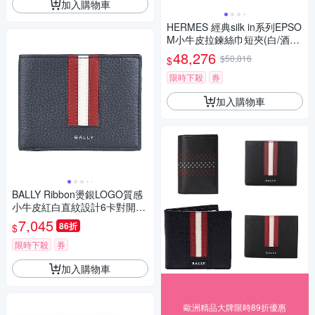
加入購物車
HERMES 經典silk in系列EPSO
M小牛皮拉鍊絲巾短夾(白/酒紅
色)
48,276
$50,816
$
限時下殺
券
加入購物車
BALLY Ribbon燙銀LOGO質感
小牛皮紅白直紋設計6卡對開短
夾(男款/午夜藍)
7,045
86折
$
限時下殺
券
加入購物車
歐洲精品大牌限時89折優惠