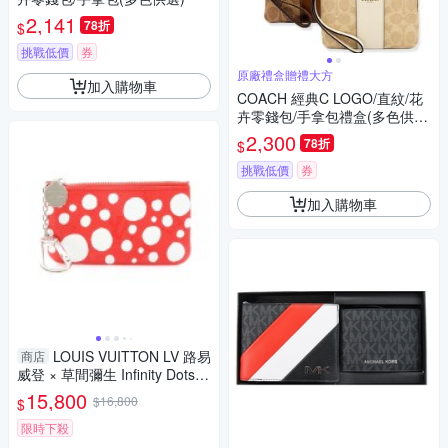
2,141
78折
$
挑戰低價
券
原廠禮盒贈禮大方
加入購物車
COACH 經典C LOGO/直紋/花
卉零錢包/手拿包禮盒(多色供
選)
2,300
78折
$
挑戰低價
券
加入購物車
LOUIS VUITTON LV 路易
商店
威登 × 草間彌生 Infinity Dots
鑰匙零錢包 紅白色 牛皮 M819
15,800
$16,800
$
57 【二手名牌BRAND OFF】
限時下殺