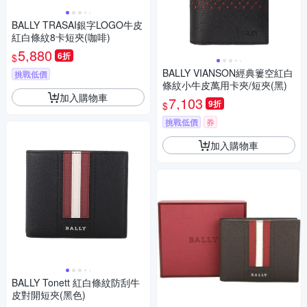
BALLY TRASAI銀字LOGO牛皮
紅白條紋8卡短夾(咖啡)
5,880
6折
$
BALLY VIANSON經典簍空紅白
挑戰低價
條紋小牛皮萬用卡夾/短夾(黑)
加入購物車
7,103
9折
$
挑戰低價
券
加入購物車
BALLY Tonett 紅白條紋防刮牛
皮對開短夾(黑色)