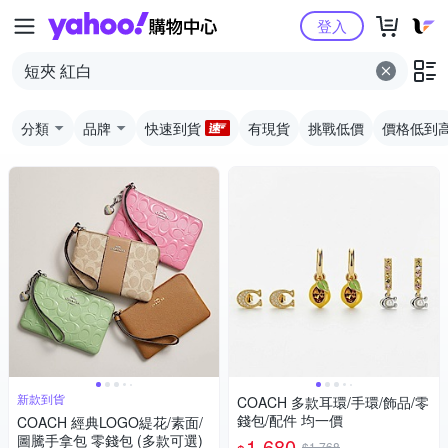
Yahoo購物中心
登入
分類
品牌
快速到貨
有現貨
挑戰低價
價格低到
新款到貨
COACH 多款耳環/手環/飾品/零
錢包/配件 均一價
COACH 經典LOGO緹花/素面/
圖騰手拿包 零錢包 (多款可選)
1,680
$1,768