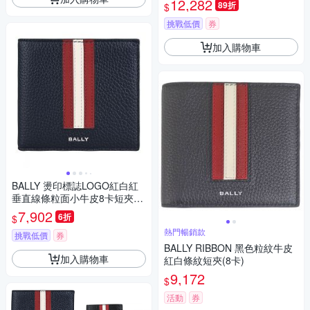
12,282
89折
$
挑戰低價
券
加入購物車
BALLY 燙印標誌LOGO紅白紅
垂直線條粒面小牛皮8卡短夾
(海軍藍)
7,902
6折
$
熱門暢銷款
挑戰低價
券
BALLY RIBBON 黑色粒紋牛皮
加入購物車
紅白條紋短夾(8卡)
9,172
$
活動
券