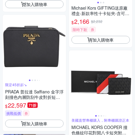
加入購物車
Michael Kors GIFTING送原廠
禮盒-新款率性十卡短夾-含可拆
ID夾(黑灰紅白)
2,166
$2,232
$
限時下殺
券
加入購物車
限定45折起↘
PRADA 普拉達 Saffiano 金字浮
刻撞色內層防刮牛皮對折短夾
(黑色)
22,597
71折
$
挑戰低價
券
美國直營專櫃購入，附專櫃購證正本
加入購物車
MICHAEL KORS COOPER 撞
色條紋印花對開八卡短夾附活