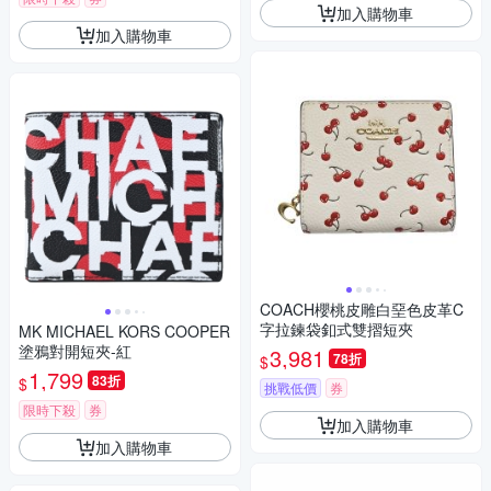
加入購物車
加入購物車
COACH櫻桃皮雕白堊色皮革C
字拉鍊袋釦式雙摺短夾
MK MICHAEL KORS COOPER
塗鴉對開短夾-紅
3,981
78折
$
1,799
83折
$
挑戰低價
券
限時下殺
券
加入購物車
加入購物車