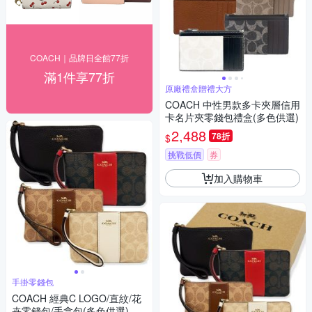
COACH｜品牌日全館77折
滿1件享77折
原廠禮盒贈禮大方
COACH 中性男款多卡夾層信用
卡名片夾零錢包禮盒(多色供選)
2,488
78折
$
挑戰低價
券
加入購物車
手掛零錢包
COACH 經典C LOGO/直紋/花
卉零錢包/手拿包(多色供選)