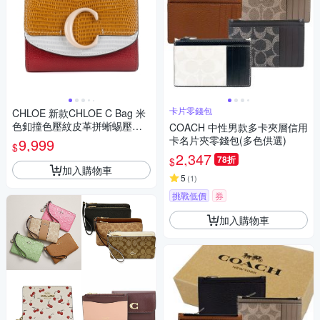
卡片零錢包
CHLOE 新款CHLOE C Bag 米
色釦撞色壓紋皮革拼蜥蜴壓紋
COACH 中性男款多卡夾層信用
三折短夾 (芥末黃/白/紅)
卡名片夾零錢包(多色供選)
9,999
$
2,347
78折
$
加入購物車
5
(
1
)
挑戰低價
券
加入購物車