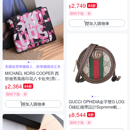
動夾禮盒組(黑灰/紅邊)
2,749
84折
$
限時下殺
券
加入購物車
美國直營專櫃購入，附專櫃購證正本
MICHAEL KORS COOPER 西
部做舊風格印花八卡短夾(黑/
桃)
2,364
84折
$
限時下殺
券
GUCCI OPHIDIA金字雙G LOG
加入購物車
O綠紅織帶設計Supreme帆布
邊飾皮革拉鍊頸掛零錢包(迷你/
8,544
6折
$
米x深棕)
限時下殺
券