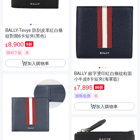
BALLY-Tevye 防刮皮革紅白條
紋對開6卡短夾(黑色)
8,900
9折
$
限時下殺
券
加入購物車
BALLY 銀字燙印紅白條紋粒面
小牛皮8卡短夾(海軍藍)
7,895
86折
$
挑戰低價
券
加入購物車