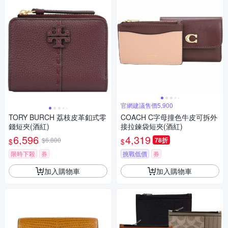
官網建議售價5,900
TORY BURCH 荔枝皮革釦式零
COACH C字母撞色牛皮可拆外
錢短夾(酒紅)
接拉鍊袋短夾(酒紅)
6,596
4,319
$6,800
78折
$
$
限時下殺
券
挑戰低價
券
加入購物車
加入購物車