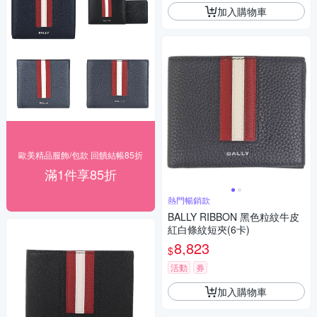
加入購物車
歐美精品服飾/包款 回饋結帳85折
滿1件享85折
熱門暢銷款
BALLY RIBBON 黑色粒紋牛皮
紅白條紋短夾(6卡)
8,823
$
活動
券
加入購物車