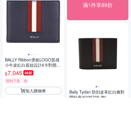
滿1件享89折
BALLY Ribbon燙銀LOGO質感
小牛皮紅白直紋設計6卡對開短
夾(男款/深藍)
7,045
86折
$
限時下殺
券
加入購物車
Bally Tydan 防刮皮革紅白條對
開短夾(6235705-咖)
7,476
84折
$
限時下殺
券
加入購物車