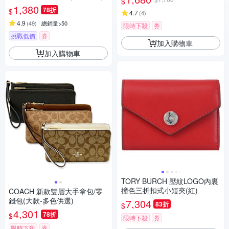
$
1,380
78折
$
4.7
(
4
)
4.9
(
49
)
總銷量>50
限時下殺
券
挑戰低價
券
加入購物車
加入購物車
TORY BURCH 壓紋LOGO內裏
撞色三折扣式小短夾(紅)
COACH 新款雙層大手拿包/零
錢包(大款-多色供選)
7,304
83折
$
4,301
78折
$
限時下殺
券
限時下殺
券