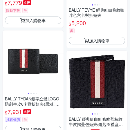
7,779
9折
$
BALLY TEVYE 經典紅白條紋咖
限時下殺
券
啡色六卡對折短夾
加入購物車
5,200
$
券
加入購物車
BALLY TYDAN銀字立體LOGO
防刮牛皮6卡對折短夾(黑x紅白
條紋)
7,931
6折
$
BALLY 經典紅白紅條紋荔枝紋
挑戰低價
券
牛皮摺疊包短夾/鑰匙圈禮盒組
加入購物車
(黑X紅)