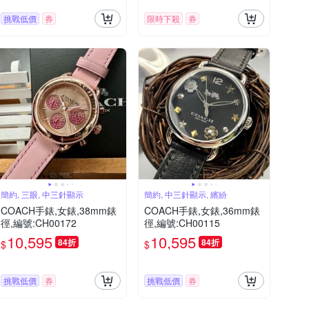
挑戰低價
券
限時下殺
券
簡約, 三眼, 中三針顯示
簡約, 中三針顯示, 繽紛
COACH手錶,女錶,38mm錶
COACH手錶,女錶,36mm錶
徑,編號:CH00172
徑,編號:CH00115
10,595
10,595
84折
84折
$
$
挑戰低價
券
挑戰低價
券