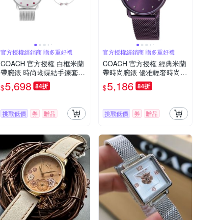
官方授權經銷商 贈多重好禮
官方授權經銷商 贈多重好禮
COACH 官方授權 白框米蘭
COACH 官方授權 經典米蘭
帶腕錶 時尚蝴蝶結手鍊套
帶時尚腕錶 優雅輕奢時尚
組-女錶(CO14000123)32m
紫色-女錶(CO14504211)36
5,698
5,186
84折
84折
$
$
m
mm
挑戰低價
券
贈品
挑戰低價
券
贈品