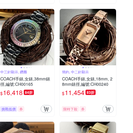
中三針顯示, 鑽圈
簡約, 中二針顯示
COACH手錶,女錶,38mm錶
COACH手錶,女錶,18mm, 2
徑,編號:CH00165
8mm錶徑,編號:CH00240
16,418
11,454
84折
83折
$
$
挑戰低價
券
限時下殺
券