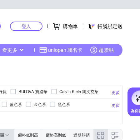
購物車
帳號綁定送
登入
看更多
uniopen 聯名卡
超贈點
飛行員
BULOVA 寶路華
Calvin Klein 凱文克萊
更多
Ferrari 法拉利
O ARMANI
Folli Follie
藍色系
金色系
黑色系
更多
MASERATI 瑪莎拉蒂
MANGO
扣
紫色系
金色系
黑色系
綠色系
更多
 日本麗聲
ROSDENTON 勞斯丹頓
YEMA 野馬
Coupeau
VOGUE
關
價格低到高
價格高到低
近期熱銷