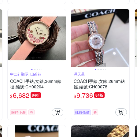
中二針顯示, 山茶花
滿天星
COACH手錶,女錶,36mm錶
COACH手錶,女錶,26mm錶
徑,編號:CH00204
徑,編號:CH00078
6,682
9,736
84折
84折
$
$
限時下殺
券
挑戰低價
券