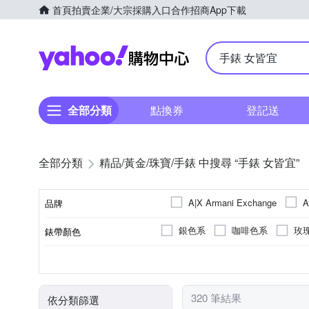
首頁
拍賣
企業/大宗採購入口
合作招商
App下載
Yahoo購物中心
全部分類
點換券
登記送
全部分類
精品/黃金/珠寶/手錶 中搜尋 “手錶 女皆宜”
A|X Armani Exchange
A
品牌
CITI
CAMPO MARZIO
銀色系
咖啡色系
玫
錶帶顏色
品牌名稱
Gu
FOSSIL
GOTO
卡其色系
多色系
橘
藍色系
一般摺疊錶扣
鍊帶錶帶
30米
玻璃鏡面
圓形
正方形
50米
銀色系
皮革錶帶
強化玻璃
一般穿式 (ㄇ
生活防水
長方形
多色
錶盤顏色
錶扣
錶帶材質
防水級別(米)
鏡面材質
錶盤形狀
Michael Kors
Mirabelle
咖啡色系
米色系
卡
SWAROVS
Rosemont
320 筆結果
依分類篩選