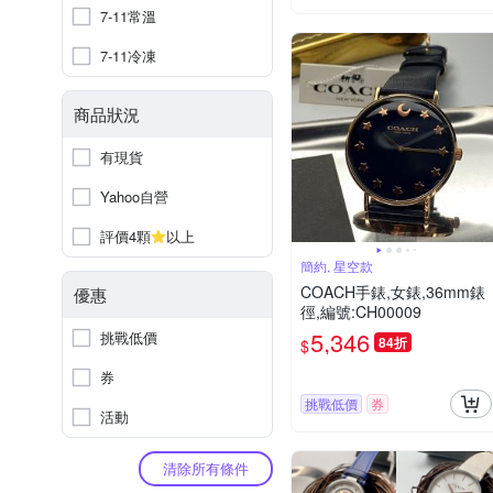
7-11常溫
7-11冷凍
商品狀況
有現貨
Yahoo自營
評價4顆
以上
簡約, 星空款
COACH手錶,女錶,36mm錶
優惠
徑,編號:CH00009
5,346
挑戰低價
84折
$
券
挑戰低價
券
活動
清除所有條件