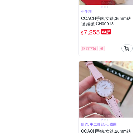
牛牛鑽
COACH手錶,女錶,36mm錶
徑,編號:CH00018
7,255
84折
$
限時下殺
券
簡約, 中二針顯示, 鑽圈
COACH手錶,女錶,26mm錶