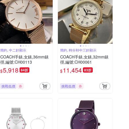
簡約, 中二針顯示
簡約, 時分秒中三針顯示
COACH手錶,女錶,36mm錶
COACH手錶,女錶,32mm錶
徑,編號:CH00113
徑,編號:CH00061
5,918
11,454
84折
83折
$
$
挑戰低價
券
挑戰低價
券