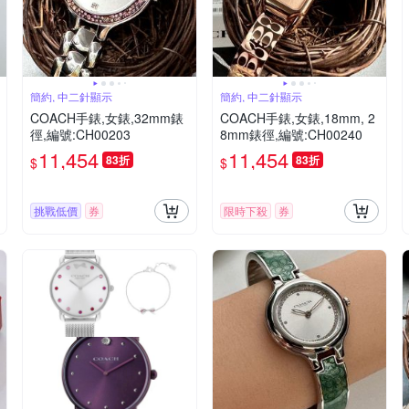
簡約, 中二針顯示
簡約, 中二針顯示
COACH手錶,女錶,32mm錶
COACH手錶,女錶,18mm, 2
徑,編號:CH00203
8mm錶徑,編號:CH00240
11,454
11,454
83折
83折
$
$
挑戰低價
券
限時下殺
券