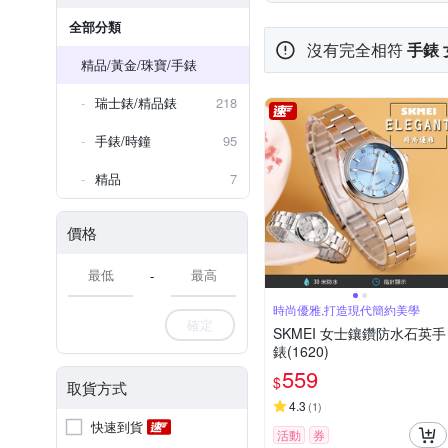
其他品牌
全部分類
沒有完全相符
手錶
精品/黃金/珠寶/手錶
瑞士錶/精品錶
218
手錶/時鐘
95
精品
7
價格
-
時尚優雅,打造現代簡約美學
確定
SKMEI 女士鑲鑽防水石英手
錶(1620)
559
$
取貨方式
4.3
(
1
)
快速到貨
活動
券