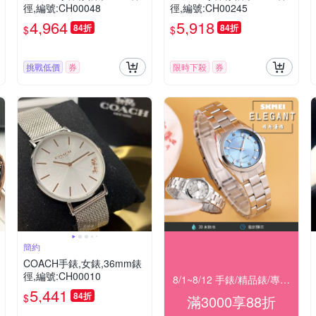
徑,編號:CH00048
徑,編號:CH00245
4,964
5,918
84折
84折
$
$
挑戰低價
券
限時下殺
券
簡約
COACH手錶,女錶,36mm錶
徑,編號:CH00010
8/1~8/12 手錶/精品錶/專櫃飾品 指定商品滿$3000享88折
5,441
84折
$
滿3000享88折