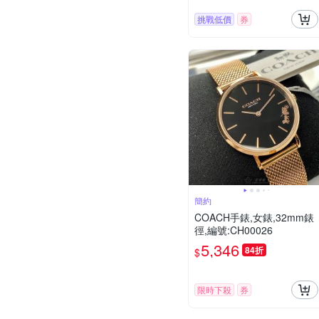
挑戰低價
券
簡約
COACH手錶,女錶,32mm錶
徑,編號:CH00026
5,346
84折
$
限時下殺
券