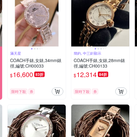
滿天星
簡約, 中三針顯示
COACH手錶,女錶,34mm錶
COACH手錶,女錶,28mm錶
徑,編號:CH00033
徑,編號:CH00133
16,600
12,314
83折
84折
$
$
限時下殺
券
限時下殺
券