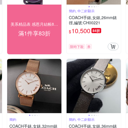
簡約, 中二針顯示
COACH手錶,女錶,26mm錶
徑,編號:CH00221
美系精品表 感恩月結帳83折
10,500
84折
$
滿1件享83折
限時下殺
券
簡約
簡約, 中二針顯示
COACH手錶,女錶,32mm錶
COACH手錶,女錶,36mm錶