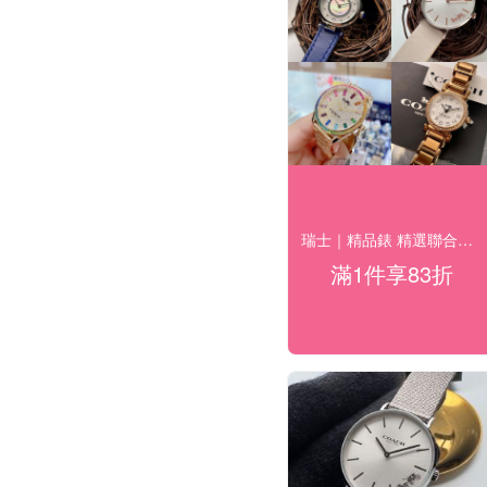
瑞士｜精品錶 精選聯合下殺 結帳83折
滿1件享83折