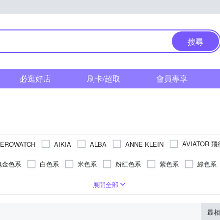
搜尋
必逛好店
刷卡/超取
會員專享
AVIATOR 
EROWATCH
AIKIA
ALBA
ANNE KLEIN
ZEN 星辰
CONSTANT 康斯登
COACH
DKNY
EMPORI
瑰金色系
白色系
米色系
粉紅色系
紫色系
綠色系
y Laroche 姬龍雪
Hush Puppies
HANNAH MARTIN
iwatch
色系
灰色系
紅色系
透明
黃色系
型)
系
陶瓷錶帶
礦石鏡面
橢圓形
無
灰色系
按壓式摺疊錶扣
橡膠/塑膠/矽膠/樹脂錶帶
藍寶石水晶鏡面
100米
特殊造型
玫瑰金色系
蝴蝶釦
酒桶型
礦物玻璃
珍珠貝
活動式錶扣
白色系
安全式摺疊錶
粉紅色系
展開全部
ORIENT 東方錶
Ogival 愛其華
RHYTHM
Relax Time
其色系
橘色系
紅色系
黃色系
KI 施華洛世奇
SKMEI 時刻美
STAR
TIMEX
Valentino 
最相