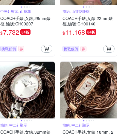
中三針顯示, 山茶花
簡約, 山茶花雕刻
COACH手錶,女錶,28mm錶
COACH手錶,女錶,22mm錶
徑,編號:CH00207
徑,編號:CH00140
7,732
11,168
84折
84折
$
$
挑戰低價
券
挑戰低價
券
簡約, 中二針顯示
簡約, 中二針顯示
COACH手錶,女錶,32mm錶
COACH手錶,女錶,18mm, 2