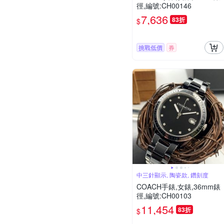
徑,編號:CH00146
7,636
83折
$
挑戰低價
券
中三針顯示, 陶瓷款, 鑽刻度
COACH手錶,女錶,36mm錶
徑,編號:CH00103
11,454
83折
$