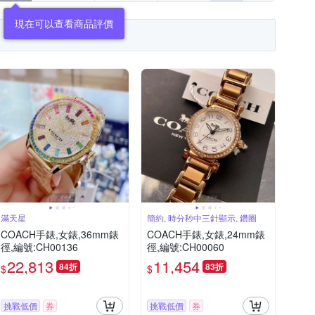
滿天星
簡約, 時分秒中三針顯示, 鑽圈
COACH手錶,女錶,36mm錶
COACH手錶,女錶,24mm錶
徑,編號:CH00136
徑,編號:CH00060
22,813
11,454
84折
83折
$
$
挑戰低價
券
挑戰低價
券