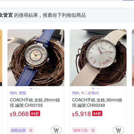
 女皆宜
的搜尋結果，推薦你下列相似商品
簡約, 雙眼
簡約, 中二針顯示
COACH手錶,女錶,26mm錶
COACH手錶,女錶,36mm錶
徑,編號:CH00155
徑,編號:CH00249
9,068
5,918
84折
84折
$
$
挑戰低價
券
限時下殺
券