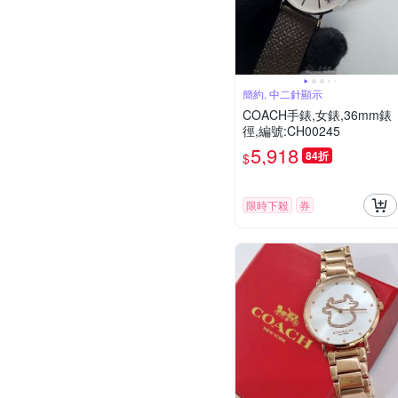
簡約, 中二針顯示
COACH手錶,女錶,36mm錶
徑,編號:CH00245
5,918
84折
$
限時下殺
券