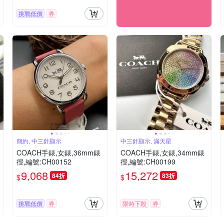
挑戰低價
券
簡約, 中三針顯示
中三針顯示, 滿天星
COACH手錶,女錶,36mm錶
COACH手錶,女錶,34mm錶
徑,編號:CH00152
徑,編號:CH00199
9,068
15,272
84折
83折
$
$
挑戰低價
券
限時下殺
券