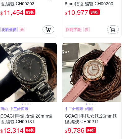
徑,編號:CH00203
8mm錶徑,編號:CH00200
11,454
10,977
83折
84折
$
$
挑戰低價
券
限時下殺
券
簡約, 中三針顯示
中二針顯示, 鑽圈
COACH手錶,女錶,28mm錶
COACH手錶,女錶,26mm錶
徑,編號:CH00131
徑,編號:CH00211
12,314
9,736
84折
84折
$
$