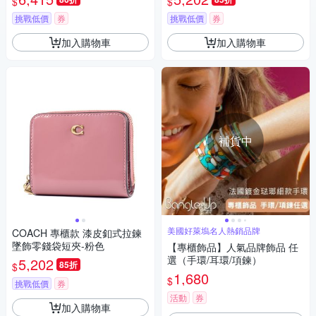
$
$
挑戰低價
券
挑戰低價
券
加入購物車
加入購物車
補貨中
美國好萊塢名人熱銷品牌
COACH 專櫃款 漆皮釦式拉鍊
墜飾零錢袋短夾-粉色
【專櫃飾品】人氣品牌飾品 任
選（手環/耳環/項鍊）
5,202
85折
$
1,680
$
挑戰低價
券
活動
券
加入購物車