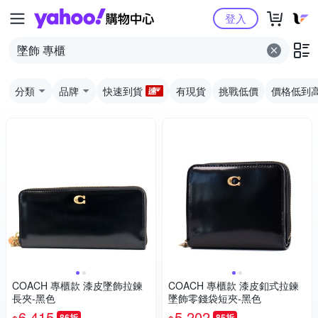
Yahoo購物中心
登入
分類
品牌
快速到貨
有現貨
挑戰低價
價格低到
COACH 專櫃款 漆皮墜飾拉鍊
COACH 專櫃款 漆皮釦式拉鍊
長夾-黑色
墜飾零錢袋短夾-黑色
6,415
5,202
86折
85折