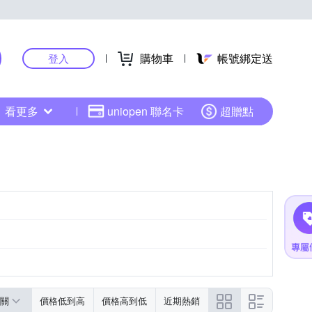
購物車
帳號綁定送
登入
看更多
uniopen 聯名卡
超贈點
關
價格低到高
價格高到低
近期熱銷