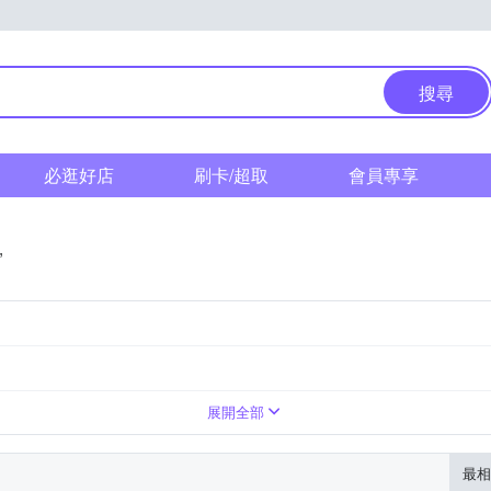
搜尋
必逛好店
刷卡/超取
會員專享
”
展開全部
最相