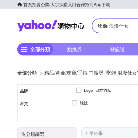
首頁
拍賣
企業/大宗採購入口
合作招商
App下載
Yahoo購物中心
全部分類
點換券
登記送
全部分類
精品/黃金/珠寶/手錶 中搜尋 “墜飾 浪漫仕女
Leger 日本羽鈦
品牌
純鈦
材質
品牌名稱
墜飾
種類
1 筆結果
依分類篩選