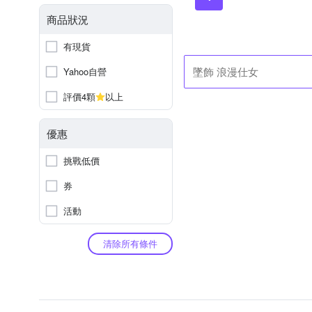
商品狀況
有現貨
Yahoo自營
評價4顆
以上
優惠
挑戰低價
券
活動
清除所有條件