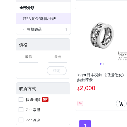
全部分類
精品/黃金/珠寶/手錶
專櫃飾品
1
價格
-
確定
leger日本羽鈦《浪漫仕女》
純鈦墜飾
2,000
取貨方式
$
快速到貨
券
7-11常溫
7-11冷凍
1