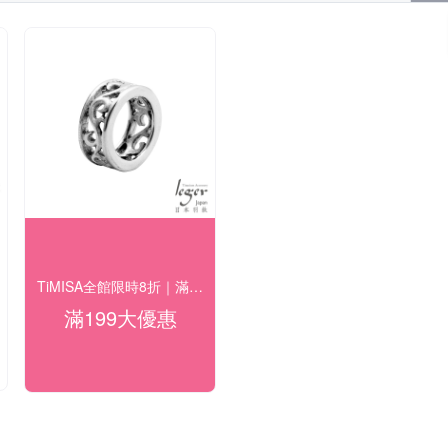
TiMISA全館限時8折｜滿$2888送品牌好禮
滿199大優惠