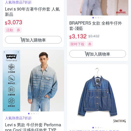
人氣熱賣品7折起
Levi s 90年古著牛仔外套 人氣
新品
3,073
$
BRAPPERS 女款 全棉牛仔外
套-淺藍
活動
券
3,132
$3,432
$
加入購物車
限時下殺
券
加入購物車
人氣熱賣品7折起
Levi s 男款 牛仔外套 Performa
nce Cool 涼感牛仔外套 TYPE I