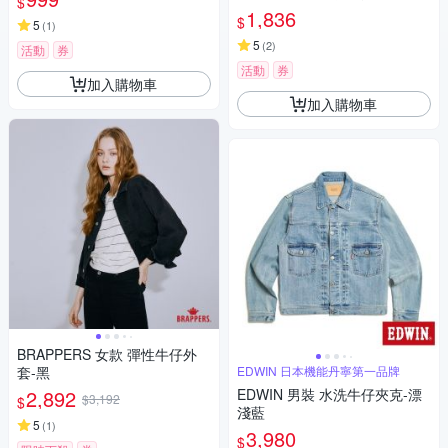
$
1,836
$
5
(
1
)
5
(
2
)
活動
券
活動
券
加入購物車
加入購物車
BRAPPERS 女款 彈性牛仔外
套-黑
EDWIN 日本機能丹寧第一品牌
2,892
EDWIN 男裝 水洗牛仔夾克-漂
$3,192
$
淺藍
5
(
1
)
3,980
$