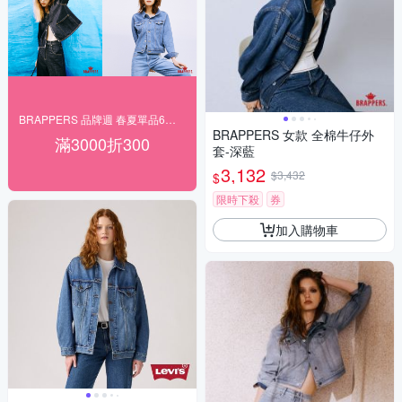
BRAPPERS 品牌週 春夏單品6折起
BRAPPERS 女款 全棉牛仔外
滿3000折300
套-深藍
3,132
$3,432
$
限時下殺
券
加入購物車