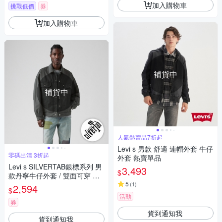
加入購物車
挑戰低價
券
加入購物車
補貨中
補貨中
人氣熱賣品7折起
Levi s 男款 舒適 連帽外套 牛仔
零碼出清 3折起
外套 熱賣單品
Levi s SILVERTAB銀標系列 男
3,493
$
款丹寧牛仔外套 / 雙面可穿 熱
賣單品
5
(
1
)
2,594
$
活動
券
貨到通知我
貨到通知我