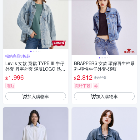
暢銷商品3折起
Levi s 女款 寬鬆 TYPE III 牛仔
BRAPPERS 女款 環保再生棉系
外套 丹寧外套 滿版LOGO 熱賣
列-彈性牛仔外套-淺藍
單品
1,996
2,812
$3,112
$
$
活動
限時下殺
券
加入購物車
加入購物車