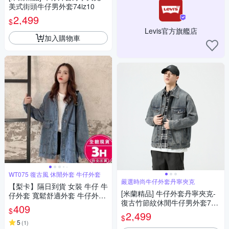
美式街頭牛仔男外套74iz10
2,499
$
Levis官方旗艦店
加入購物車
WT075 復古風 休閒外套 牛仔外套
嚴選時尚牛仔外套丹寧夾克
【梨卡】隔日到貨 女裝 牛仔 牛
[米蘭精品] 牛仔外套丹寧夾克-
仔外套 寬鬆舒適外套 牛仔外套
復古竹節紋休閒牛仔男外套74iz
復古風 休閒外套長袖 長袖上衣
409
$
50
WT075【現貨24H】
2,499
$
5
(
1
)