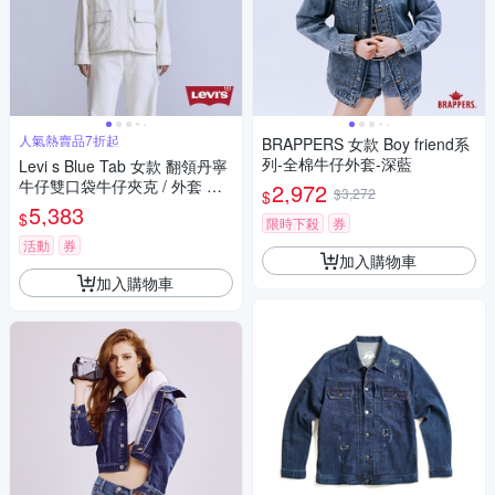
人氣熱賣品7折起
BRAPPERS 女款 Boy friend系
列-全棉牛仔外套-深藍
Levi s Blue Tab 女款 翻領丹寧
牛仔雙口袋牛仔夾克 / 外套 女
2,972
$3,272
$
生上衣 熱賣單品
5,383
$
限時下殺
券
活動
券
加入購物車
加入購物車