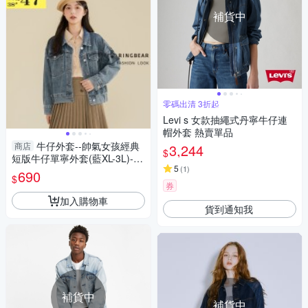
補貨中
零碼出清 3折起
Levi s 女款抽繩式丹寧牛仔連
帽外套 熱賣單品
牛仔外套--帥氣女孩經典
商店
3,244
$
短版牛仔單寧外套(藍XL-3L)-J3
5
(
1
)
76眼圈熊中大尺碼
690
$
券
加入購物車
貨到通知我
補貨中
補貨中