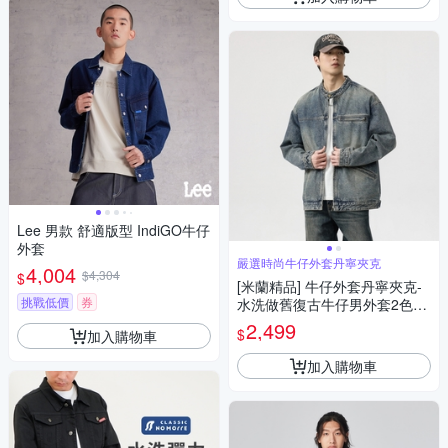
Lee 男款 舒適版型 IndiGO牛仔
外套
嚴選時尚牛仔外套丹寧夾克
4,004
$4,304
$
[米蘭精品] 牛仔外套丹寧夾克-
挑戰低價
券
水洗做舊復古牛仔男外套2色74
iz8
2,499
$
加入購物車
加入購物車