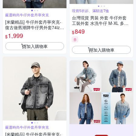
現貨5折起、滿額送T恤
嚴選時尚牛仔外套丹寧夾克
台灣現貨 男裝 外套 牛仔外套
[米蘭精品] 牛仔外套丹寧夾克-
工裝外套 水洗牛仔 M-XL 多色
復古做舊潮牌牛仔男外套74iz4
【NoMorre】#1233
849
$
9
1,999
$
券
加入購物車
加入購物車
嚴選時尚牛仔外套丹寧夾克
[米蘭精品] 牛仔外套丹寧夾克-