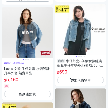
補貨中
牛仔外套--帥氣女孩經典
商店
零碼出清 3折起
短版牛仔單寧外套(藍XL-3L)-J3
Levi s 女款 牛仔外套 水鑽設計
76眼圈熊中大尺碼
690
$
丹寧外套 熱賣單品
5,160
加入購物車
$
券
貨到通知我