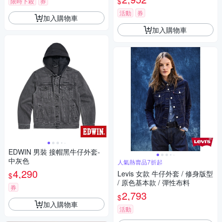
$
限時下殺
券
活動
券
加入購物車
加入購物車
EDWIN 男裝 接帽黑牛仔外套-
中灰色
人氣熱賣品7折起
4,290
Levis 女款 牛仔外套 / 修身版型
$
/ 原色基本款 / 彈性布料
券
2,793
$
加入購物車
活動