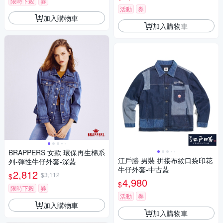
限時下殺
券
活動
券
加入購物車
加入購物車
BRAPPERS 女款 環保再生棉系
江戶勝 男裝 拼接布紋口袋印花
列-彈性牛仔外套-深藍
牛仔外套-中古藍
2,812
$3,112
$
4,980
$
限時下殺
券
活動
券
加入購物車
加入購物車