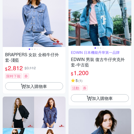
EDWIN 日本機能丹寧第一品牌
BRAPPERS 女款 全棉牛仔外
EDWIN 男裝 復古牛仔夾克外
套-淺藍
套-中古藍
2,812
$3,112
$
1,200
$
限時下殺
券
5
(
1
)
加入購物車
活動
券
加入購物車