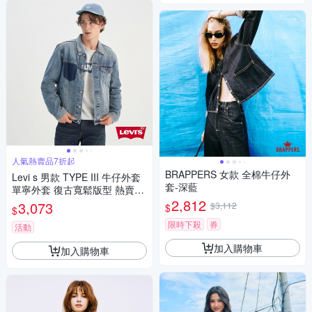
人氣熱賣品7折起
BRAPPERS 女款 全棉牛仔外
Levi s 男款 TYPE III 牛仔外套
套-深藍
單寧外套 復古寬鬆版型 熱賣單
品
2,812
3,073
$3,112
$
$
限時下殺
券
活動
加入購物車
加入購物車