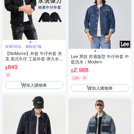
現貨5折起、滿額送T恤
【NoMorre】外套 牛仔外套 夾
Lee 男款 舒適版型 牛仔外套 中
克 美式牛仔 工裝外套 彈力水洗
藍洗水｜Modern
牛仔布 黑色 M-XL 台灣現貨 #1
849
$
2,988
237
$
券
活動
券
加入購物車
加入購物車