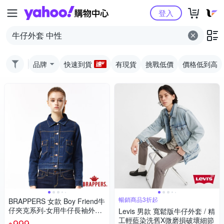
Yahoo購物中心
登入
品牌
快速到貨
有現貨
挑戰低價
價格低到高
暢銷商品3折起
BRAPPERS 女款 Boy Friend牛
仔夾克系列-女用牛仔長袖外套-
Levis 男款 寬鬆版牛仔外套 / 精
藍
工輕藍染洗舊X微磨損破壞細節
999