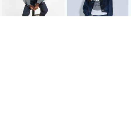
零碼出清 3折起
BRAPPERS 女款 全棉牛仔外
Levis 男款 牛仔外套 寬鬆休閒
套-深藍
版型 淺藍水洗
2,214
$
2,984
$
券
券
貨到通知我
貨到通知我
補貨中