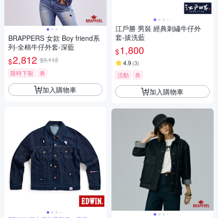
江戶勝 男裝 經典刺繡牛仔外
套-拔洗藍
BRAPPERS 女款 Boy friend系
列-全棉牛仔外套-深藍
1,800
$
2,812
$3,112
$
4.9
(
3
)
限時下殺
券
活動
券
加入購物車
加入購物車