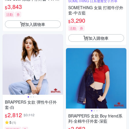
SOMETHING 日系優雅女子丹寧
II 熱賣單品
3,843
$
SOMETHING 女裝 打褶牛仔外
套-中古藍
活動
券
3,290
$
加入購物車
活動
券
加入購物車
BRAPPERS 女款 彈性牛仔外
套-白
2,812
$3,112
$
BRAPPERS 女款 Boy friend系
列-全棉牛仔外套-深藍
5
(
1
)
2,952