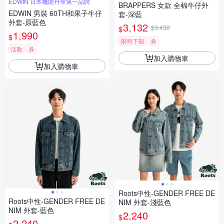
EDWIN 日本機能丹寧第一品牌
BRAPPERS 女款 全棉牛仔外
EDWIN 男裝 60TH和果子牛仔
套-深藍
外套-原藍色
3,132
$3,432
$
1,990
$
限時下殺
券
活動
券
加入購物車
加入購物車
Roots中性-GENDER FREE DE
Roots中性-GENDER FREE DE
NIM 外套-淺藍色
NIM 外套-藍色
2,240
$
2,240