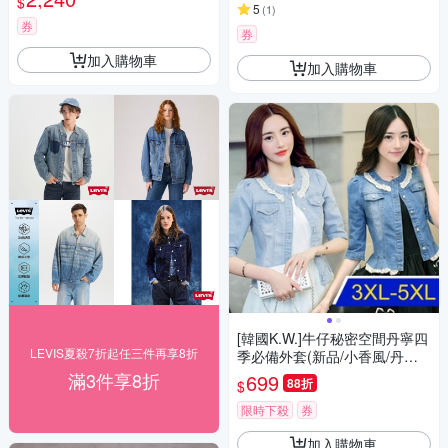
$
5
(
1
)
券
券
加入購物車
加入購物車
[韓國K.W.]牛仔秘密空間丹寧四
LEVIS夏殺7折起任三件再享8折
季必備外套(新品/小香風/丹寧/
中性/五七分袖)
滿3件享8折
699
88折
$
限時下殺
券
加入購物車