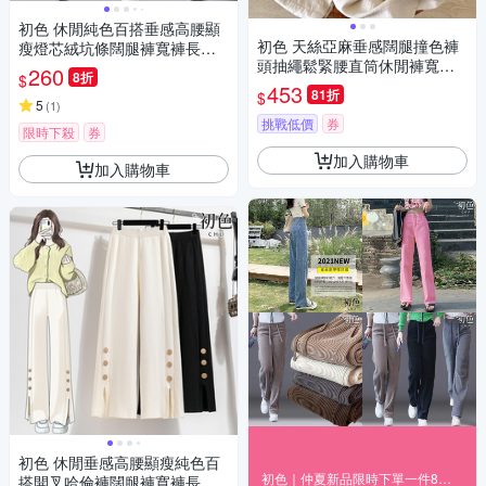
初色 休閒純色百搭垂感高腰顯
初色 天絲亞麻垂感闊腿撞色褲
瘦燈芯絨坑條闊腿褲寬褲長褲-
頭抽繩鬆緊腰直筒休閒褲寬褲
共4色-39483(M/L可選)
260
8折
$
長褲-共2色-11751(M-2XL可選)
453
81折
$
5
(
1
)
挑戰低價
券
限時下殺
券
加入購物車
加入購物車
初色 休閒垂感高腰顯瘦純色百
初色｜仲夏新品限時下單一件8折 二件75折(二)
搭開叉哈倫褲闊腿褲寬褲長褲-