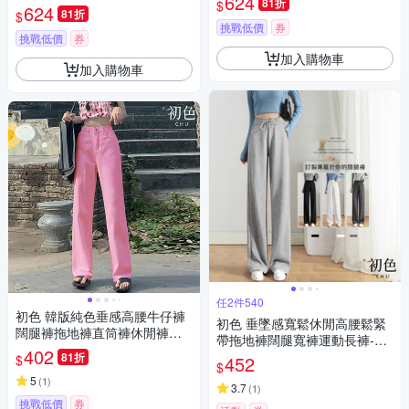
624
81折
$
4(M-2XL可選)
624
81折
$
挑戰低價
券
挑戰低價
券
加入購物車
加入購物車
任2件540
初色 韓版純色垂感高腰牛仔褲
初色 垂墜感寬鬆休閒高腰鬆緊
闊腿褲拖地褲直筒褲休閒褲寬
帶拖地褲闊腿寬褲運動長褲-共
褲長褲-共9色-39326(M-2XL可
402
3色-33086(M-2XL可選)
81折
$
452
選)
$
5
(
1
)
3.7
(
1
)
挑戰低價
券