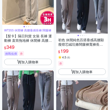
WT355 休閒褲 高腰垂感長褲 闊腿褲
【梨卡】隔日到貨 女裝 長褲 運
初色 休閒純色百搭垂感高腰顯
動褲 直筒拖地褲 休閒褲 高腰垂
瘦燈芯絨坑條闊腿褲寬褲長褲-
感長褲 闊腿褲 衛褲 百搭長褲
349
$
共4色-39483(M/L可選/現貨+預
WT355【現貨24H】
199
$
購)
挑戰低價
券
4.5
(
6
)
加入購物車
券
加入購物車