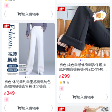
券
加入購物車
初色 純色垂感修身喇叭保暖加
絨休閒寬褲長褲-共2款-39486
(M-4XL可選)
299
$
初色 休閒簡約垂墜感寬鬆純色
5
(
1
)
高腰闊腿褲直筒褲休閒褲寬褲
券
長褲-共2色-15296(M-3XL可選)
349
$
加入購物車
券
加入購物車