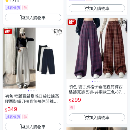
4.7
(
1
)
挑戰低價
券
加入購物車
加入購物車
初色 復古風格子垂感直筒褲西
裝褲寬褲長褲-共兩款三色-374
初色 韓版寬鬆垂感口袋拉鍊高
35(M-2XL可選)
299
$
腰西裝鐮刀褲直筒褲休閒褲寬
褲長褲-共4色-常規款-37504(M
349
券
$
-2XL可選)
挑戰低價
券
加入購物車
加入購物車