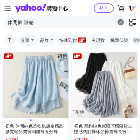
Yahoo購物中心
登入
分類
品牌
快速到貨
有現貨
挑戰低價
價
初色 休閒純色柔軟親膚垂感高
初色 簡約純色寬鬆涼感鬆緊垂
腰寬鬆休閒褲闊腿褲五分褲-共
墜感闊腿褲休閒褲寬褲長褲-共
4色-35462(M-3XL可選)
3色-35109(M-2XL可選)
299
299