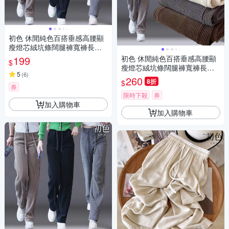
初色 休閒純色百搭垂感高腰顯
瘦燈芯絨坑條闊腿褲寬褲長褲-
共4色-39483(M/L可選/現貨+預
199
初色 休閒純色百搭垂感高腰顯
$
購)
瘦燈芯絨坑條闊腿褲寬褲長褲-
5
(
6
)
共4色-39483(M/L可選)
260
8折
$
券
限時下殺
券
加入購物車
加入購物車