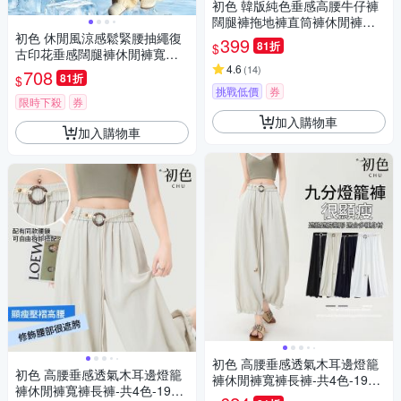
初色 韓版純色垂感高腰牛仔褲
闊腿褲拖地褲直筒褲休閒褲寬
初色 休閒風涼感鬆緊腰抽繩復
褲長褲-共9色-39326(M-2XL可
399
81折
$
古印花垂感闊腿褲休閒褲寬褲
選)
長褲-卡其色-51698(M-XL可選)
4.6
(
14
)
708
81折
$
挑戰低價
券
限時下殺
券
加入購物車
加入購物車
初色 高腰垂感透氣木耳邊燈籠
初色 高腰垂感透氣木耳邊燈籠
褲休閒褲寬褲長褲-共4色-1947
褲休閒褲寬褲長褲-共4色-1947
4(M-2XL可選)