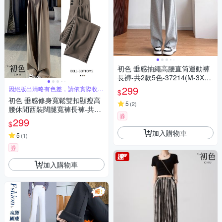
初色 垂感抽繩高腰直筒運動褲
長褲-共2款5色-37214(M-3XL
可選)
299
因絕版出清略有色差，請依實際收到
$
商品為主
初色 垂感修身寬鬆雙扣顯瘦高
5
(
2
)
腰休閒西裝闊腿寬褲長褲-共2
券
款3色-31619(M-2XL可選)
299
$
加入購物車
5
(
1
)
券
加入購物車