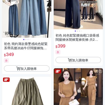
初色 純色鬆緊腰抽繩口袋垂感
闊腿褲休閒褲寬褲長褲-共2款2
初色 簡約薄款垂墜感純色鬆緊
色-16066(M-5XL可選)
399
$
系帶高腰冰絲牛仔闊腿褲拖地
褲休閒褲寬褲長褲-共2色-1531
券
349
$
3(M-5XL可選)
加入購物車
券
加入購物車