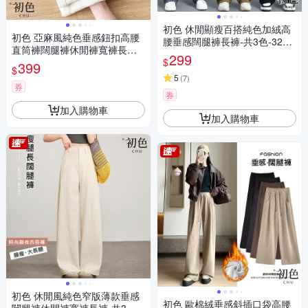
初色 休閒顯瘦百搭純色加絨高
初色 亞麻風純色垂感鈕扣高腰
腰垂感闊腿褲長褲-共3色-3257
直筒褲闊腿褲休閒褲寬褲長褲-
9(M-4XL可選)
299
$
共4色-36838(M-2XL可選)
399
$
5
(
7
)
券
券
加入購物車
加入購物車
初色 休閒風純色窄版薄款垂感
初色 歐棉絨垂感斜插口袋高腰