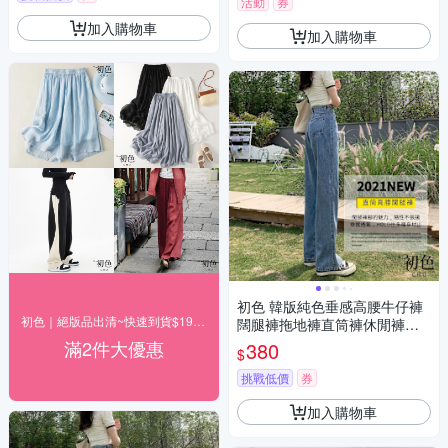
活動
券
加入購物車
加入購物車
初色 韓版純色垂感高腰牛仔褲
初色｜絕版品出清~快速到貨$199up(一)
闊腿褲拖地褲直筒褲休閒褲寬
褲長褲-共9色-39326(M-2XL可
滿2件大優惠
380
$
選/現貨+預購)
挑戰低價
券
加入購物車