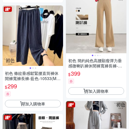
初色 簡約純色高腰顯瘦彈力垂
感微喇叭褲休閒褲寬褲長褲-共
2色-13823(M-3XL可選)
399
初色 條紋垂感鬆緊腰直筒褲休
$
閒褲寬褲長褲-藍色-10533(M-2
券
XL可選)
299
$
加入購物車
券
加入購物車