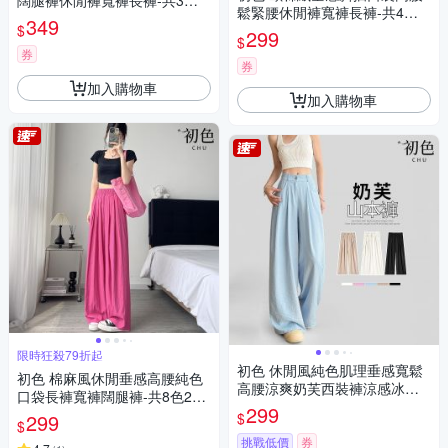
闊腿褲休閒褲寬褲長褲-共3色-1
鬆緊腰休閒褲寬褲長褲-共4色-3
5291(M-2XL可選)
349
$
9538(M-XL可選)
299
$
券
券
加入購物車
加入購物車
限時狂殺79折起
初色 休閒風純色肌理垂感寬鬆
初色 棉麻風休閒垂感高腰純色
高腰涼爽奶芙西裝褲涼感冰絲
口袋長褲寬褲闊腿褲-共8色2款-
山本褲寬褲長褲-共2款6色-129
299
35609(M-XL可選)
$
299
99(M-XL可選)
$
挑戰低價
券