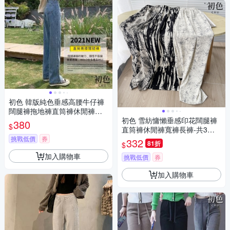
初色 韓版純色垂感高腰牛仔褲
闊腿褲拖地褲直筒褲休閒褲寬
褲長褲-共9色-39326(M-2XL可
初色 雪紡慵懶垂感印花闊腿褲
380
$
選/現貨+預購)
直筒褲休閒褲寬褲長褲-共3色-3
7057(M/L可選)
挑戰低價
券
332
81折
$
加入購物車
挑戰低價
券
加入購物車