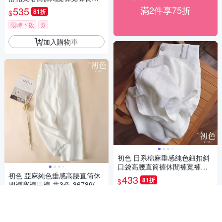
共2色-37648(L-4XL可選)
滿2件享75折
535
81折
$
限時下殺
券
加入購物車
初色 日系棉麻垂感純色鈕扣斜
口袋高腰直筒褲休閒褲寬褲長
初色 亞麻純色垂感高腰直筒休
褲-共3色-36548(M-2XL可選)
433
81折
$
閒褲寬褲長褲-共3色-36789(M-
3XL可選/現貨+預購)
挑戰低價
券
398
$
加入購物車
5
(
1
)