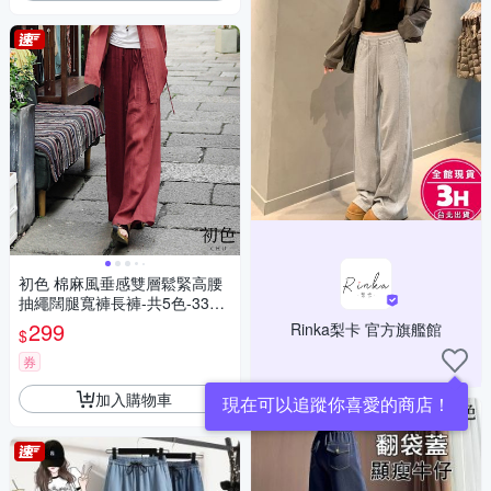
初色 棉麻風垂感雙層鬆緊高腰
抽繩闊腿寬褲長褲-共5色-3378
6(M-2XL可選)
299
Rinka梨卡 官方旗艦館
$
券
加入購物車
現在可以追蹤你喜愛的商店！