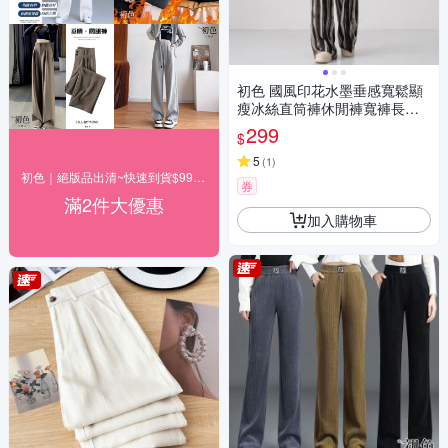
初色 國風印花水墨垂感寬鬆顯
瘦冰絲直筒褲休閒褲寬褲長褲-
共2色-37478(M/L可選)
299
$
5
(
1
)
初色｜絕版品出清~快速到貨$99up(二)
券
滿2件大優惠
加入購物車