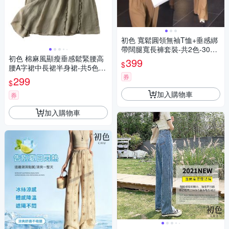
初色 寬鬆圓領無袖T恤+垂感綁
帶闊腿寬長褲套裝-共2色-3009
初色 棉麻風顯瘦垂感鬆緊腰高
1(M-2XL可選)
399
$
腰A字裙中長裙半身裙-共5色-3
5784(M-3XL可選)
券
299
$
加入購物車
券
加入購物車