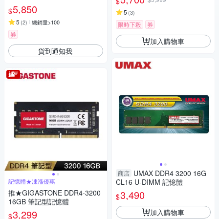
$
8/16
5,850
$
5
(
3
)
5
(
2
)
總銷量>100
限時下殺
券
券
加入購物車
貨到通知我
UMAX DDR4 3200 16G
商店
記憶體★凍漲優惠
CL16 U-DIMM 記憶體
推★GIGASTONE DDR4-3200
3,490
$
16GB 筆記型記憶體
加入購物車
3,299
$