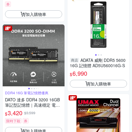
券
加入購物車
ADATA 威剛 DDR5 5600
商店
16G 記憶體 AD5U560016G-S
6,990
$
加入購物車
DDR4 16G 筆電記憶體優惠
DATO 達多 DDR4 3200 16GB
筆記型記憶體｜高速穩定 電腦
瞬間加速(DT16G4DSDND32)
3,420
$3,599
$
限時下殺
券
加入購物車