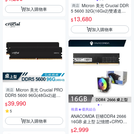
AX5U6400C3216G-DCLARW
Micron 美光 Crucial DDR
商店
H
加入購物車
5 5600 32G(16Gx2)雙通道記
憶體 內建PMIC電源管理晶片原
13,680
$
生顆粒 CT2K16G56C46U5
加入購物車
Micron 美光 Crucial PRO
商店
DDR5 5600 96G(48Gx2)超頻
記憶體(雙通)(黑散熱片) CP2K4
39,990
$
8G56C46U5
推薦★優惠組合
5
ANACOMDA 巨蟒DDR4 2666
加入購物車
16GB 桌上型 記憶體+CRYORI
G 快睿 CR401 CPU散熱器
2,999
$