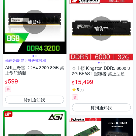
補貨中
補貨中
極佳效能 滿足升級或裝機
AGI亞奇雷 DDR4 3200 8GB 桌
金士頓 Kingston DDR5 6000 3
上型記憶體
2G BEAST 獸獵者 桌上型超頻
記憶體 KF560C30BBE-32
599
15,499
$
$
券
5
(
1
)
券
貨到通知我
貨到通知我