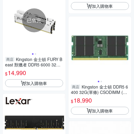
加入購物車
已售完
Kingston 金士頓 FURY B
商店
east 獸獵者 DDR5 6000 32G
(16Gx2) 桌上型超頻記憶體(白)
14,990
$
KF560C36BWE2K2-32
加入購物車
Kingston 金士頓 DDR5 6
商店
400 32G(單條) CSODIMM (Cl
ocked SODIMM)筆記型記憶體
18,990
$
KVR64V52BD8-32
加入購物車