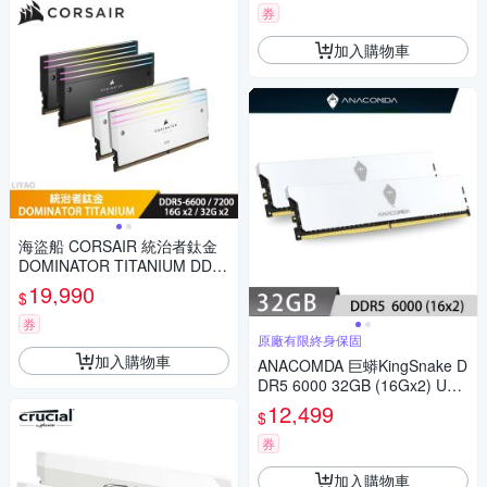
券
加入購物車
海盜船 CORSAIR 統治者鈦金
DOMINATOR TITANIUM DDR
5【RGB黑/16Gx2】桌機/記憶
19,990
$
體
券
原廠有限終身保固
加入購物車
ANACOMDA 巨蟒KingSnake D
DR5 6000 32GB (16Gx2) UDI
MM 桌上型 記憶體(白色)
12,499
$
券
加入購物車