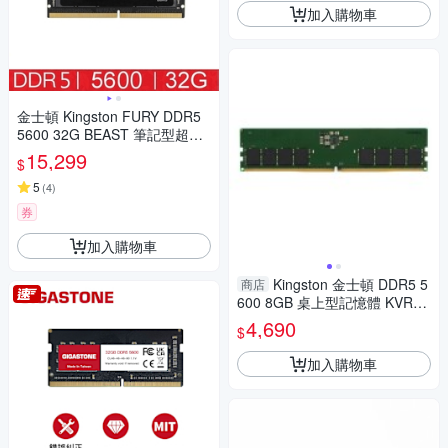
36BBEAK2-64
加入購物車
金士頓 Kingston FURY DDR5
5600 32G BEAST 筆記型超頻
記憶體 KF556S40IB-32
15,299
$
5
(
4
)
券
加入購物車
Kingston 金士頓 DDR5 5
商店
600 8GB 桌上型記憶體 KVR56
U46BS6-8
4,690
$
加入購物車