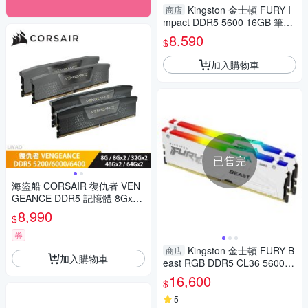
Kingston 金士頓 FURY I
商店
mpact DDR5 5600 16GB 筆記
型超頻記憶體 KF556S40IB-16
8,590
$
加入購物車
已售完
海盜船 CORSAIR 復仇者 VEN
GEANCE DDR5 記憶體 8Gx2
D5-5200/CL40 黑
8,990
$
券
Kingston 金士頓 FURY B
商店
加入購物車
east RGB DDR5 CL36 5600 3
2GB(16Gx2) 桌機記憶體(白) K
16,600
$
F556C36BWEAK2-32
5