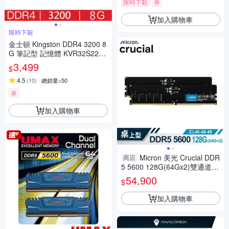
限時下殺
券
加入購物車
限時下殺
金士頓 Kingston DDR4 3200 8
G 筆記型 記憶體 KVR32S22S
8/8
3,499
$
4.5
(
10
)
總銷量>50
券
加入購物車
Micron 美光 Crucial DDR
商店
5 5600 128G(64Gx2)雙通道記
憶體 CT2K64G56C46U5
54,900
$
加入購物車