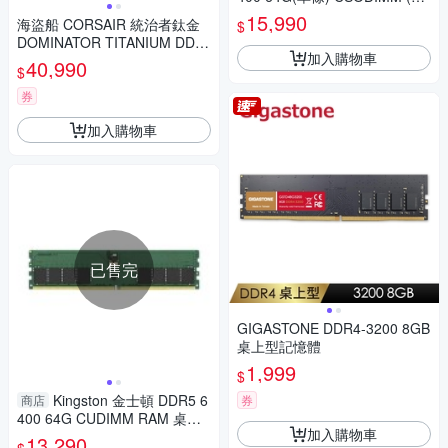
ocked SODIMM)筆記型記憶體
15,990
海盜船 CORSAIR 統治者鈦金
$
KVR64V52BD8-64
DOMINATOR TITANIUM DDR
加入購物車
5【RGB黑/32Gx2】桌機/記憶
40,990
$
體
券
加入購物車
已售完
GIGASTONE DDR4-3200 8GB
桌上型記憶體
1,999
$
Kingston 金士頓 DDR5 6
商店
券
400 64G CUDIMM RAM 桌上
加入購物車
型電腦記憶體 KVR64A52BD8-
13,290
$