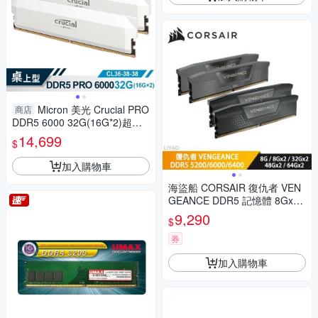
Micron 美光 Crucial PRO
商店
DDR5 6000 32G(16G*2)超頻
記憶體(雙通)(白散熱片) CP2K1
14,699
$
6G60C36U5W
加入購物車
海盜船 CORSAIR 復仇者 VEN
GEANCE DDR5 記憶體 8Gx2
D5-5200/CL40 RGB 黑
9,290
$
券
加入購物車