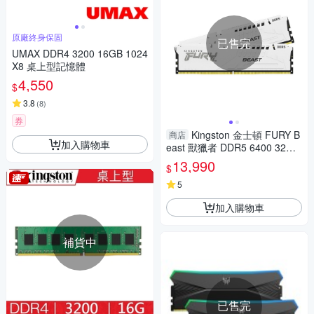
原廠終身保固
已售完
UMAX DDR4 3200 16GB 1024
X8 桌上型記憶體
4,550
$
3.8
(
8
)
券
Kingston 金士頓 FURY B
商店
加入購物車
east 獸獵者 DDR5 6400 32G
(16Gx2) CL32 桌上型超頻記憶
13,990
$
體(白) KF564C32BWEK2-32
5
加入購物車
補貨中
已售完