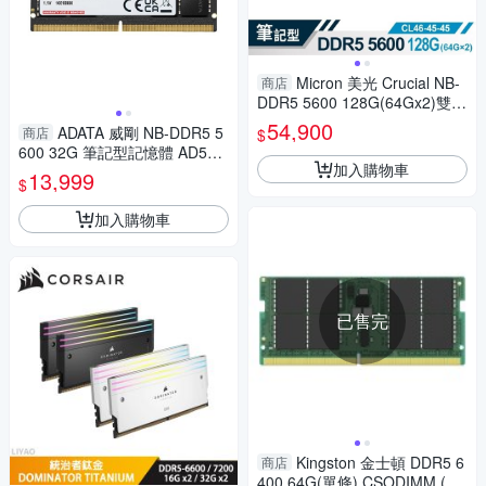
Micron 美光 Crucial NB-
商店
DDR5 5600 128G(64Gx2)雙通
道筆記型記憶體 CT2K64G56C
54,900
ADATA 威剛 NB-DDR5 5
商店
$
46S5
600 32G 筆記型記憶體 AD5S5
加入購物車
60032G-S
13,999
$
加入購物車
已售完
Kingston 金士頓 DDR5 6
商店
400 64G(單條) CSODIMM (Cl