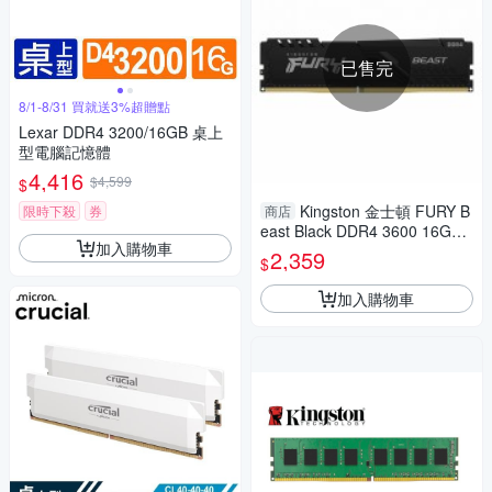
已售完
8/1-8/31 買就送3%超贈點
Lexar DDR4 3200/16GB 桌上
型電腦記憶體
4,416
$4,599
$
Kingston 金士頓 FURY B
限時下殺
券
商店
east Black DDR4 3600 16GB
加入購物車
桌機記憶體 KF436C18BB/16
2,359
$
加入購物車