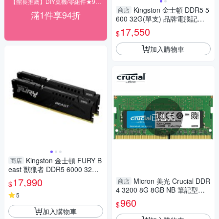
【館長推薦】DIY桌機/零組件★94折
Kingston 金士頓 DDR5 5
商店
滿1件享94折
600 32G(單支) 品牌電腦記憶
體 KCP556UD8-32
17,550
$
加入購物車
已售完
Kingston 金士頓 FURY B
商店
east 獸獵者 DDR5 6000 32G
(16Gx2) 桌上型超頻記憶體 KF
17,990
Micron 美光 Crucial DDR
商店
$
560C30BBEK2-32
4 3200 8G 8GB NB 筆記型記
5
憶體 CT8G4SFS832A
960
$
加入購物車