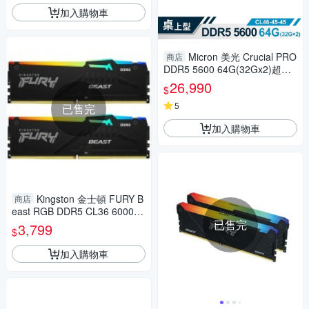
加入購物車
Micron 美光 Crucial PRO
商店
DDR5 5600 64G(32Gx2)超頻
記憶體(雙通)(黑散熱片) CP2K3
26,990
$
2G56C46U5
5
已售完
加入購物車
Kingston 金士頓 FURY B
商店
east RGB DDR5 CL36 6000 3
2GB(16Gx2) 桌機記憶體 KF56
已售完
3,799
$
0C36BBEAK2-32
加入購物車