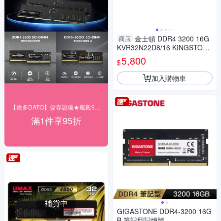
金士頓 DDR4 3200 16G
商店
KVR32N22D8/16 KINGSTON
桌上型 記憶體
5,800
$
加入購物車
【達多DATO】儲存設備★瘋殺95折
滿1件享95折
補貨中
GIGASTONE DDR4-3200 16G
B 筆記型記憶體