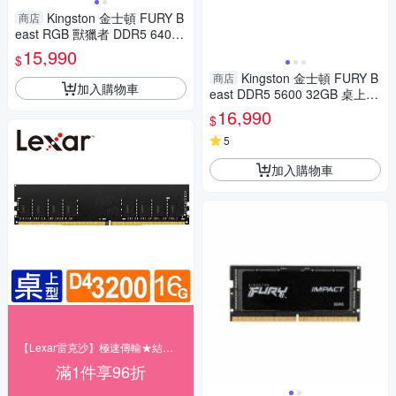
Kingston 金士頓 FURY B
商店
east RGB 獸獵者 DDR5 6400
32G(16Gx2) CL32 桌上型超頻
15,990
$
記憶體(白) KF564C32BWEAK
Kingston 金士頓 FURY B
商店
2-32
加入購物車
east DDR5 5600 32GB 桌上型
記憶體 KF556C36BBE-32
16,990
$
5
加入購物車
【Lexar雷克沙】極速傳輸★結帳96折
滿1件享96折