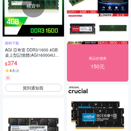
補貨中
限時下殺
AGI 亞奇雷 DDR3/1600 4GB
桌上型記憶體(AGI160004UD1
商品折價券
28)
374
$
150元
4.5
(
2
)
券
貨到通知我