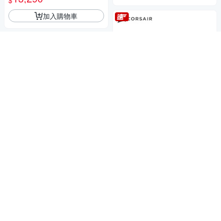
64
加入購物車
熱銷推薦★
【CORSAIR 海盜船】Vengean
ce 灰 32GB(16Gx2) DDR5-64
宇瞻 Apacer DDR5 5600 32G
00/CL36 (CMK32GX5M2B640
16,265
B 桌上型記憶體 (2048*8)
$
0Z36)
17,000
券
$
券
加入購物車
加入購物車