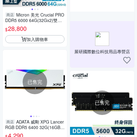
Micron 美光 Crucial PRO
商店
DDR5 6000 64G(32Gx2)雙通
道超頻記憶體(白散熱片) CP2K
28,800
$
32G60C40U5W
加入購物車
展研國際數位科技用品專營店
已售完
已售完
ADATA 威剛 XPG Lancer
商店
RGB DDR5 6400 32G(16GBx
2)(白) CL32 桌上型超頻記憶體
4,290
$