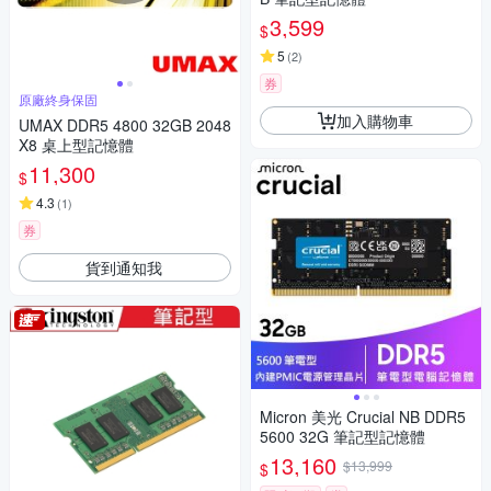
3,599
$
5
(
2
)
券
原廠終身保固
加入購物車
UMAX DDR5 4800 32GB 2048
X8 桌上型記憶體
11,300
$
4.3
(
1
)
券
貨到通知我
Micron 美光 Crucial NB DDR5
5600 32G 筆記型記憶體
13,160
$13,999
$