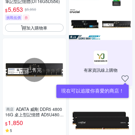
筆記型記憶體(DT16G5DS56)
5,653
$5,950
$
挑戰低價
券
加入購物車
已售完
有家資訊線上購物
現在可以追蹤你喜愛的商店！
ADATA 威剛 DDR5 4800
商店
16G 桌上型記憶體 AD5U4800
16G-S
1,850
$
5