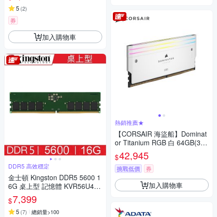
5
(
2
)
券
加入購物車
熱銷推薦★
【CORSAIR 海盜船】Dominat
or Titanium RGB 白 64GB(32
Gx2) DDR5-6000(CMP64GX5
42,945
$
M2B6000Z30W)
DDR5 高效穩定
挑戰低價
券
金士頓 Kingston DDR5 5600 1
加入購物車
6G 桌上型 記憶體 KVR56U46B
S8-16
7,399
$
5
(
7
)
總銷量>100