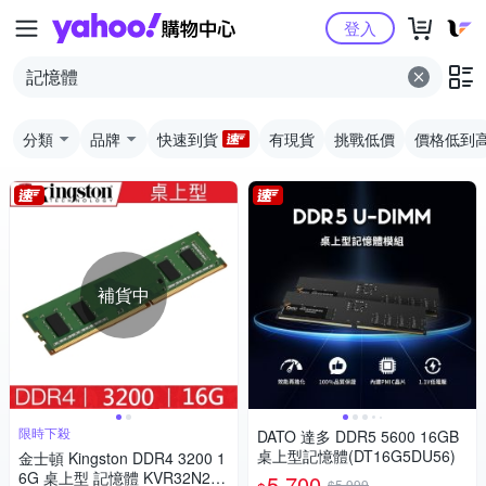
Yahoo購物中心
登入
分類
品牌
快速到貨
有現貨
挑戰低價
價格低到
補貨中
限時下殺
DATO 達多 DDR5 5600 16GB
桌上型記憶體(DT16G5DU56)
金士頓 Kingston DDR4 3200 1
6G 桌上型 記憶體 KVR32N22S
5,700
$5,999