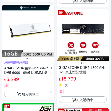
加入購物車
原廠有限終身保固
GIGASTONE DDR5 4800MHz
ANACOMDA 巨蟒KingSnake D
32G桌上型記憶體
DR5 6000 16GB UDIMM 桌上
型 記憶體(白色)
18,799
6,299
$
$
5
(
2
)
券
券
加入購物車
加入購物車