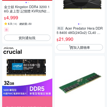
金士頓 Kingston DDR4 3200 1
6G 桌上型 記憶體 KVR32N22
D8/16
4,999
$
4.9
(
14
)
總銷量>50
Acer Predator Hera DDR
商店
券
5 8400 48G(24Gx2) CL40 雙
通道超頻記憶體(黑) HERA-48
貨到通知我
21,990
$
GB-8400-1R8-V5
加入購物車