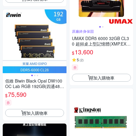
原廠終身保固
UMAX DDR5 6000 32GB CL3
0 超頻桌上型記憶體(XMP.EXP
O雙參數)(16Gx2)
13,600
$
5
(
2
)
券
加入購物車
佰維 Biwin Black Opal DW100
OC Lab RGB 192GB(四通48G
B*4) DDR5 6000黑/CL28【AM
75,590
$
D 超頻優化】
券
加入購物車