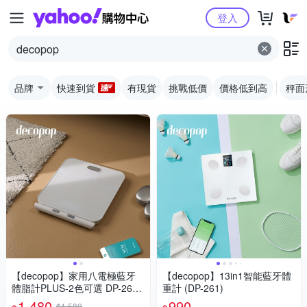
Yahoo購物中心
登入
品牌
快速到貨
有現貨
挑戰低價
價格低到高
秤面
【decopop】家用八電極藍牙
【decopop】13in1智能藍牙體
體脂計PLUS-2色可選 DP-263
重計 (DP-261)
(體重機 體脂機 體脂肪 APP監
1,480
990
$1,580