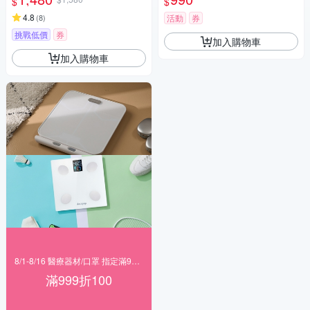
$
$
測 51項數據)
4.8
(
8
)
活動
券
挑戰低價
券
加入購物車
加入購物車
8/1-8/16 醫療器材/口罩 指定滿999折100
滿999折100