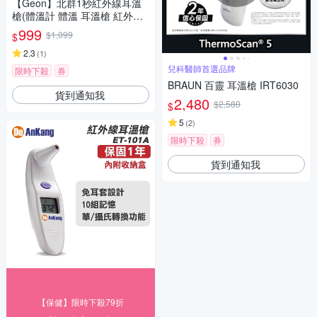
【Geon】北群1秒紅外線耳溫
槍(體溫計 體溫 耳溫槍 紅外線
額溫槍/GE-TE06)
999
$1,099
$
2.3
(
1
)
兒科醫師首選品牌
限時下殺
券
BRAUN 百靈 耳溫槍 IRT6030
貨到通知我
2,480
$2,580
$
5
(
2
)
限時下殺
券
貨到通知我
【保健】限時下殺79折