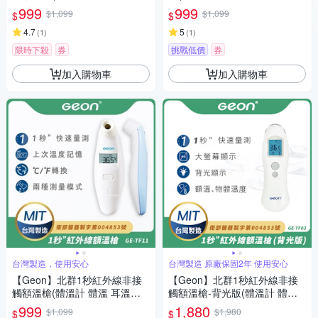
紅外線額溫槍/GE-TF11)
額溫槍/GE-TE06)
999
999
$1,099
$1,099
$
$
4.7
5
(
1
)
(
1
)
限時下殺
券
挑戰低價
券
加入購物車
加入購物車
台灣製造，使用安心
台灣製造 原廠保固2年 使用安心
【Geon】北群1秒紅外線非接
【Geon】北群1秒紅外線非接
觸額溫槍(體溫計 體溫 耳溫槍
觸額溫槍-背光版(體溫計 體溫
紅外線額溫槍/GE-TF11)
耳溫槍 紅外線額溫槍/GE-TF0
999
1,880
$1,099
$1,980
$
$