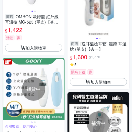
OMRON 歐姆龍 紅外線
商店
耳溫槍 MC-523 (單支)【杏
一】
1,422
$
活動
券
[送耳溫槍耳套] 麗德 耳溫
商店
加入購物車
槍 (單支)【杏一】
1,600
$1,770
$
5
限時下殺
券
加入購物車
補貨中
補貨中
台灣製造，使用安心