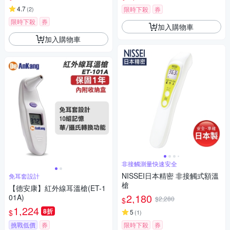
3)
4.7
(
2
)
限時下殺
券
限時下殺
券
加入購物車
加入購物車
非接觸測量快速安全
NISSEI日本精密 非接觸式額溫
免耳套設計
槍
【德安康】紅外線耳溫槍(ET-1
2,180
01A)
$2,280
$
1,224
8折
$
5
(
1
)
挑戰低價
券
限時下殺
券