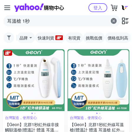
Yahoo購物中心
登入
品牌
快速到貨
有現貨
挑戰低價
價格低到高
台灣製造，使用安心
台灣製造，使用安心
【Geon】北群1秒紅外線非接
【Geon】北群1秒紅外線耳溫
觸額溫槍(體溫計 體溫 耳溫槍
槍(體溫計 體溫 耳溫槍 紅外線