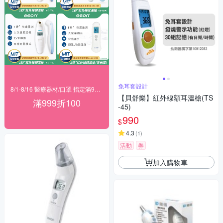
免耳套設計
8/1-8/16 醫療器材/口罩 指定滿999折100
【貝舒樂】紅外線額耳溫槍(TS
滿999折100
-45)
990
$
4.3
(
1
)
活動
券
加入購物車