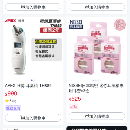
加入購物車
加入購物車
APEX 雃博 耳溫槍 TH889
NISSEI日本精密 迷你耳溫槍專
用耳套x3盒
990
$
525
$
5
(
3
)
活動
挑戰低價
加入購物車
加入購物車