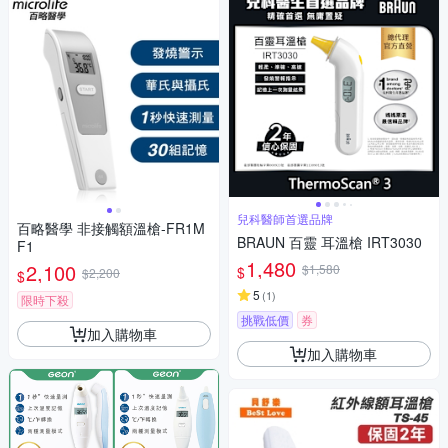
兒科醫師首選品牌
百略醫學 非接觸額溫槍-FR1M
BRAUN 百靈 耳溫槍 IRT3030
F1
1,480
2,100
$1,580
$
$2,200
$
5
(
1
)
限時下殺
挑戰低價
券
加入購物車
加入購物車