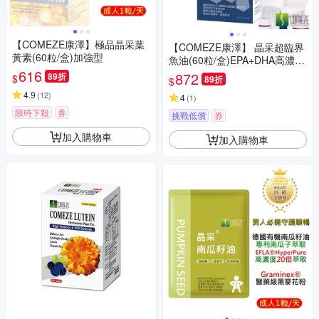
【COMEZE康澤】極品晶采葉
【COMEZE康澤】 晶采超臨界
黃素(60粒/盒)加強型
魚油(60粒/盒)EPA+DHA高濃度
616
80%以上
872
89折
$
89折
$
4.9
(
12
)
4
(
1
)
限時下殺
券
挑戰低價
券
加入購物車
加入購物車