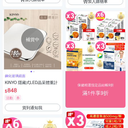
加入購物車
補貨中
鋼化玻璃鏡面
KINYO 隱藏式LED晶采體重計
保健精選指定品結帳9折
848
$
滿1件享9折
活動
券
貨到通知我