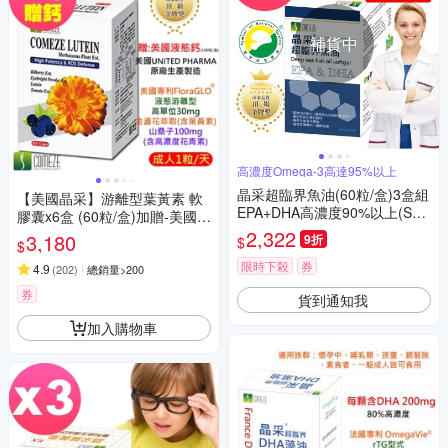
補貨中
高濃度Omega-3高達95%以上
晶采超臨界魚油(60粒/盒)3盒組
【美國晶采】游離型葉黃素 軟
EPA+DHA高濃度90%以上(SN
膠囊x6盒 (60粒/盒)加贈-美國舒
Q國家品質認證，顆粒小+純度
沛液態鈣100粒
2,322
3,180
9折
$
$
高)
限時下殺
券
4.9
(
202
)
總銷量>200
券
貨到通知我
加入購物車