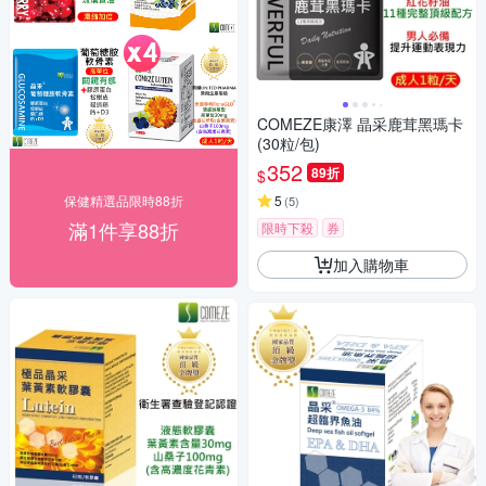
COMEZE康澤 晶采鹿茸黑瑪卡
(30粒/包)
352
89折
$
保健精選品限時88折
5
(
5
)
滿1件享88折
限時下殺
券
加入購物車