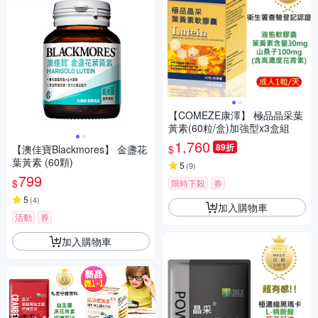
【COMEZE康澤】 極品晶采葉
黃素(60粒/盒)加強型x3盒組
1,760
89折
$
【澳佳寶Blackmores】 金盞花
葉黃素 (60顆)
5
(
9
)
799
$
限時下殺
券
5
(
4
)
加入購物車
活動
券
加入購物車