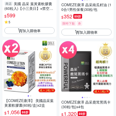
美國 晶采 葉黃素軟膠囊
商店
COMEZE康澤 晶采南瓜籽油 (1
(60粒入)【小三美日】※禁空運
0合1男性保養)30粒/包
D800205
599
352
$
89折
$
5
限時下殺
券
加入購物車
加入購物車
【COMEZE康澤】 美國晶采葉
COMEZE康澤 晶采鹿茸黑瑪卡
黃素軟膠囊(60粒/盒)x2盒
(30粒/包)x4包
1,056
88折
1,320
$
89折
$