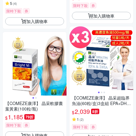
5
(
4
)
限時下殺
券
限時下殺
券
加入購物車
加入購物車
【COMEZE康澤】 晶采超臨界
【COMEZE康澤】 晶采軟膠囊
魚油(60粒/盒)3盒組 EPA+DHA
葉黃素(100粒/瓶)
高濃度90%以上(SNQ國家品質
2,039
8折
$
認證，顆粒小+純度高)
1,185
79折
$
1
(
2
)
限時下殺
券
限時下殺
券
加入購物車