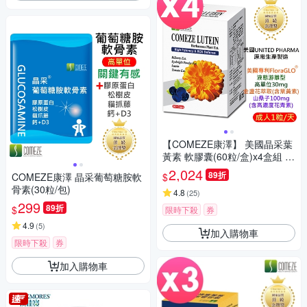
【COMEZE康澤】 美國晶采葉
黃素 軟膠囊(60粒/盒)x4盒組 Fl
oraGLO®游離型葉黃素
2,024
89折
$
COMEZE康澤 晶采葡萄糖胺軟
骨素(30粒/包)
4.8
(
25
)
299
89折
$
限時下殺
券
4.9
(
5
)
加入購物車
限時下殺
券
加入購物車