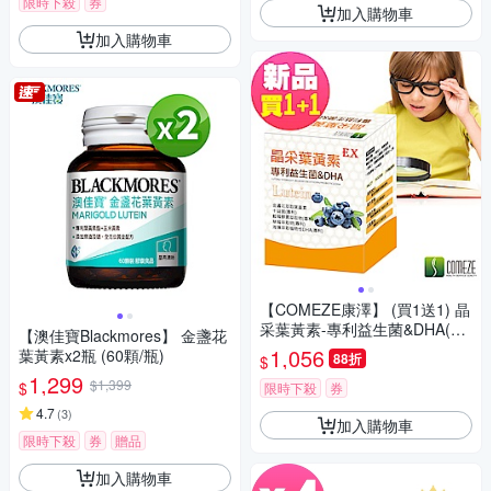
限時下殺
券
加入購物車
加入購物車
【COMEZE康澤】 (買1送1) 晶
采葉黃素-專利益生菌&DHA(專
【澳佳寶Blackmores】 金盞花
為學齡兒童設計)
1,056
葉黃素x2瓶 (60顆/瓶)
88折
$
1,299
$1,399
$
限時下殺
券
4.7
(
3
)
加入購物車
限時下殺
券
贈品
加入購物車