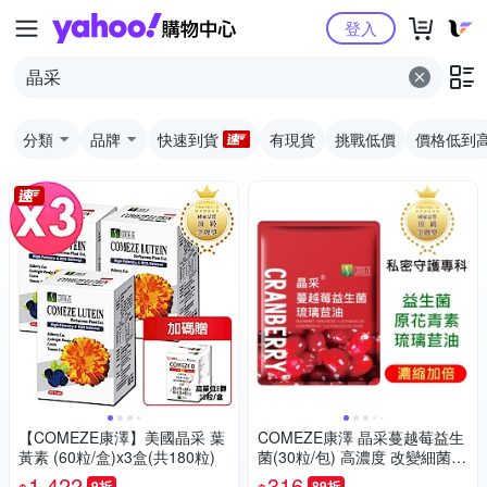
Yahoo購物中心
登入
分類
品牌
快速到貨
有現貨
挑戰低價
價格低到
【COMEZE康澤】美國晶采 葉
COMEZE康澤 晶采蔓越莓益生
黃素 (60粒/盒)x3盒(共180粒)
菌(30粒/包) 高濃度 改變細菌叢
生態
1,422
316
9折
89折