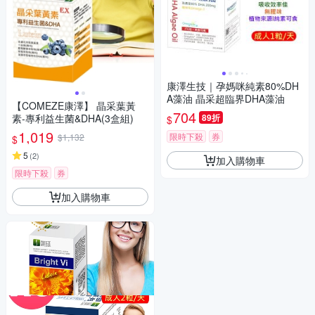
康澤生技｜孕媽咪純素80%DH
A藻油 晶采超臨界DHA藻油
【COMEZE康澤】 晶采葉黃
704
素-專利益生菌&DHA(3盒組)
89折
$
1,019
限時下殺
券
$1,132
$
5
(
2
)
加入購物車
限時下殺
券
加入購物車