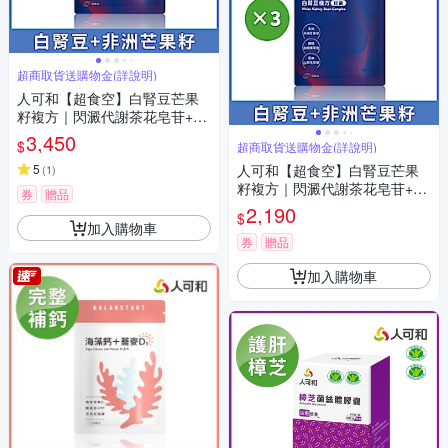
超商取貨送購物金(詳說明)
人可和【超食空】白腎豆芒果
籽複方｜閃澱代謝茶花皂苷+獨
家四稜白粉藤｜高享受高活性
3,450
$
超商取貨送購物金(詳說明)
超燃窈窕更勝M2船井｜永豐集
團
5
人可和【超食空】白腎豆芒果
(
1
)
籽複方｜閃澱代謝茶花皂苷+獨
券
贈品
家四稜白粉藤｜高享受高活性
2,190
$
超燃窈窕更勝M2船井｜永豐集
加入購物車
團
券
贈品
加入購物車