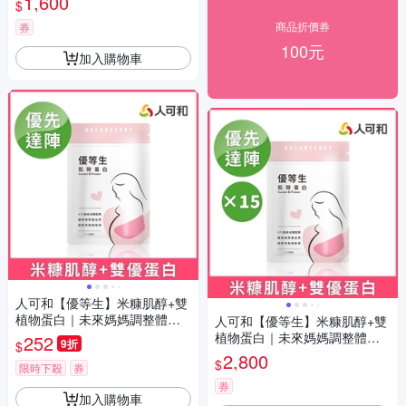
1,600
$
維持生殖機能遠勝武倍對策｜
永豐集團
商品折價券
券
100元
加入購物車
人可和【優等生】米糠肌醇+雙
植物蛋白｜未來媽媽調整體質
人可和【優等生】米糠肌醇+雙
順利達陣｜育兒家庭計畫好孕
植物蛋白｜未來媽媽調整體質
252
9折
$
首選葉酸絕配｜永豐集團
順利達陣｜育兒家庭計畫好孕
2,800
$
限時下殺
券
首選葉酸絕配｜永豐集團
券
加入購物車