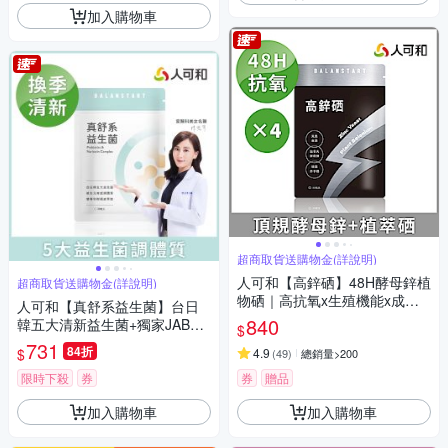
加入購物車
超商取貨送購物金(詳說明)
人可和【高鋅硒】48H酵母鋅植
超商取貨送購物金(詳說明)
物硒｜高抗氧x生殖機能x成長
人可和【真舒系益生菌】台日
發育x產後病後補養｜長效型維
840
韓五大清新益生菌+獨家JABAR
$
他命礦物質｜永豐集團
A柑橘萃取+多元益生質+後生元
731
84折
$
4.9
(
49
)
總銷量>200
｜調整體質告別換季無奈 日常
守護 名醫推薦成長黃金期調理
限時下殺
券
券
贈品
｜永豐集團
加入購物車
加入購物車