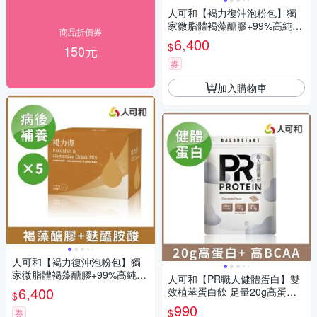
人可和【褐力復沖泡粉包】獨
家微脂體褐藻醣膠+99%高純度
商品折價券
麩醯胺酸，病後補養營養直
6,400
$
150元
達！維持消化道機能、開胃有
感、促進食慾滋補強身｜永豐
券
集團
加入購物車
人可和【褐力復沖泡粉包】獨
家微脂體褐藻醣膠+99%高純度
人可和【PR職人健體蛋白】雙
麩醯胺酸，病後補養營養直
6,400
效植萃蛋白飲 足量20g高蛋白
$
達！維持消化道機能、開胃有
+天然BCAA！美味順口 增肌超
990
$
感、促進食慾滋補強身｜永豐
券