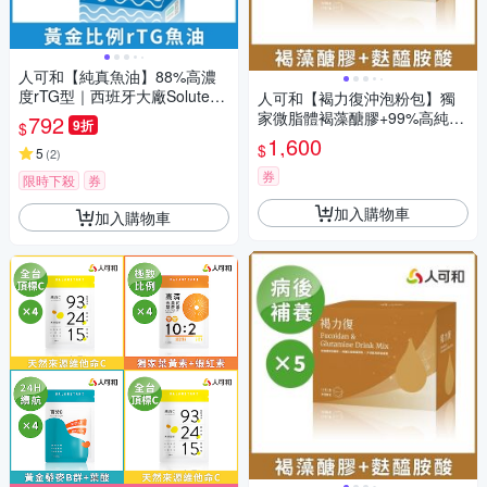
人可和【純真魚油】88%高濃
度rTG型｜西班牙大廠Solutex
人可和【褐力復沖泡粉包】獨
授權超越大研生醫｜永豐集團
家微脂體褐藻醣膠+99%高純度
792
9折
$
麩醯胺酸，病後補養營養直
1,600
$
5
(
2
)
達！維持消化道機能、開胃有
感、促進食慾滋補強身｜永豐
券
限時下殺
券
集團
加入購物車
加入購物車