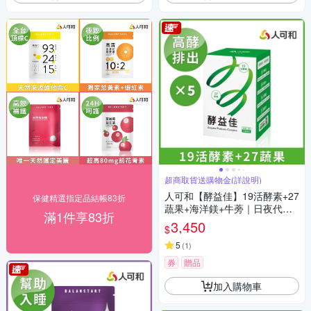
超商取貨送購物金(詳說明)
人可和【酵益佳】19活酵素+27
保健精選指定品結帳83折
蔬果+海洋鎂+牛蒡｜日夜代謝
滿1件享83折
促進腸道蠕動助排便-更勝諾麗
3,450
$
果新普利夜酵素｜永豐集團
5
(
1
)
券
贈品
加入購物車