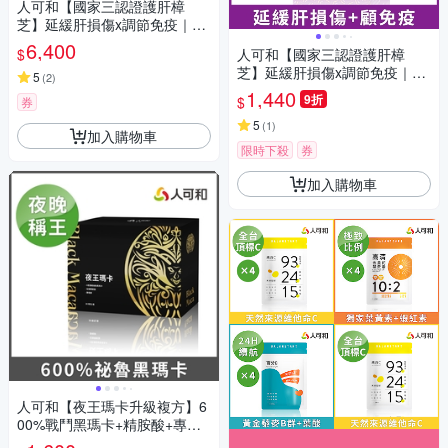
人可和【國家三認證護肝樟
芝】延緩肝損傷x調節免疫｜多
醣體x總三萜市售樟芝雙冠王｜
6,400
$
人可和【國家三認證護肝樟
永豐集團
芝】延緩肝損傷x調節免疫｜多
5
(
2
)
醣體x總三萜市售樟芝雙冠王｜
1,440
9折
$
券
永豐集團
5
(
1
)
加入購物車
限時下殺
券
加入購物車
人可和【夜王瑪卡升級複方】6
00%戰鬥黑瑪卡+精胺酸+專利
蕉活因子+透納葉+南非醉茄｜