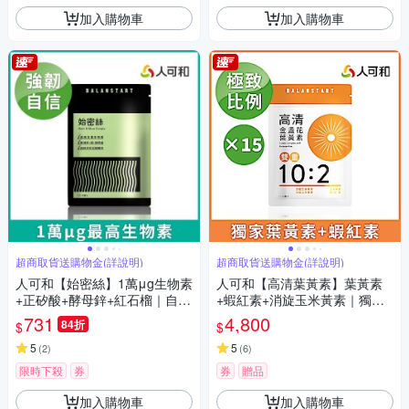
加入購物車
加入購物車
超商取貨送購物金(詳說明)
超商取貨送購物金(詳說明)
人可和【始密絲】1萬μg生物素
人可和【高清葉黃素】葉黃素
+正矽酸+酵母鋅+紅石榴｜自信
+蝦紅素+消旋玉米黃素｜獨家
關鍵增進皮膚與黏膜健康媲美
晶亮複方x實證極致比例｜護明
731
4,800
84折
$
$
落健｜永豐集團
更勝超視王PPLS｜永豐集團
5
5
(
2
)
(
6
)
限時下殺
券
券
贈品
加入購物車
加入購物車