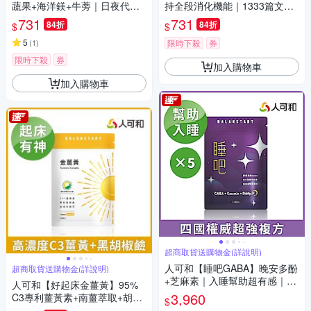
蔬果+海洋鎂+牛蒡｜日夜代謝
持全段消化機能｜1333篇文獻
促進腸道蠕動助排便-更勝諾麗
實證x六大桿菌俱全｜推薦實證
731
731
84折
84折
$
$
果新普利夜酵素｜永豐集團
遠超營養師輕食｜永豐集團
5
(
1
)
限時下殺
券
限時下殺
券
加入購物車
加入購物車
超商取貨送購物金(詳說明)
人可和【睡吧GABA】晚安多酚
超商取貨送購物金(詳說明)
+芝麻素｜入睡幫助超有感｜4
人可和【好起床金薑黃】95%
國權威打造最新型配方-熟睡法
3,960
C3專利薑黃素+南薑萃取+胡椒
$
寶睡眠品質好｜永豐集團
鹼+牛樟芝 高濃度滋補強身、旺