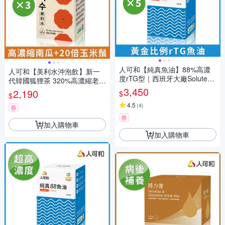
人可和【純真魚油】88%高濃
人可和【美利水沖泡飲】新一
度rTG型｜西班牙大廠Solutex
代韓國狐狸茶 320%高濃縮老南
授權超越大研生醫｜永豐集團
瓜+60倍赤小豆+國產玉米鬚 促
3,450
2,190
$
$
進新陳代謝 隔日好狀態！維持
4.5
(
4
)
健康平衡、韓國熱銷6億杯 空姐
券
櫃姐孕婦久坐久站必備 更勝單
券
加入購物車
方黑豆水 永豐集團
加入購物車