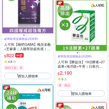
超商取貨送購物金(詳說明)
人可和【睡吧GABA】晚安多酚
+芝麻素｜入睡幫助超有感｜4
國權威打造最新型配方-熟睡法
822
84折
$
超商取貨送購物金(詳說明)
寶睡眠品質好｜永豐集團
4.8
人可和【酵益佳】19活酵素+27
(
7
)
蔬果+海洋鎂+牛蒡｜日夜代謝
限時下殺
券
促進腸道蠕動助排便-更勝諾麗
2,190
$
果新普利夜酵素｜永豐集團
加入購物車
5
(
1
)
券
贈品
加入購物車