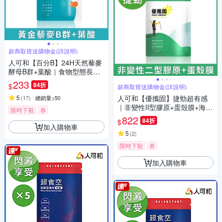
超商取貨送購物金(詳說明)
人可和【百分B】24H天然藜麥
酵母B群+葉酸｜食物型態長維
持型高活性47種營養素｜備孕
233
84折
$
超商取貨送購物金(詳說明)
懷孕推薦更勝克補｜永豐集團
5
人可和【優攜固】捷勁超有感
(
17
)
總銷量>50
｜非變性II型膠原+蛋殼膜+海藻
限時下殺
券
鈣 更勝葡萄糖胺軟骨素龜鹿二
822
84折
$
仙膠｜永豐集團
加入購物車
5
(
2
)
限時下殺
券
加入購物車