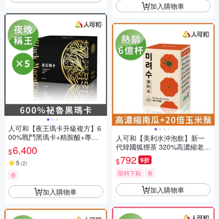
加入購物車
人可和【夜王瑪卡升級複方】6
00%戰鬥黑瑪卡+精胺酸+專利
人可和【美利水沖泡飲】新一
蕉活因子+透納葉+南非醉茄｜
代韓國狐狸茶 320%高濃縮老南
6,400
$
維持生殖機能遠勝武倍對策｜
瓜+60倍赤小豆+國產玉米鬚 促
792
9折
$
永豐集團
5
(
2
)
進新陳代謝 隔日好狀態！維持
健康平衡、韓國熱銷6億杯 空姐
限時下殺
券
券
櫃姐孕婦久坐久站必備 更勝單
加入購物車
方黑豆水 永豐集團
加入購物車