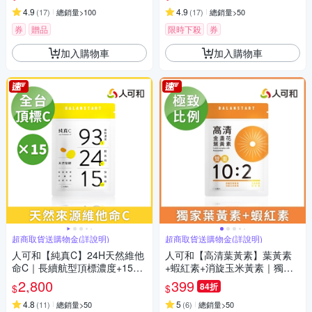
懷孕推薦更勝克補｜永豐集團
日本化學C 發泡錠｜維他命 PU
4.9
REWAY-C®｜永豐集團
4.9
(
17
)
總銷量>100
(
17
)
總銷量>50
券
贈品
限時下殺
券
加入購物車
加入購物車
超商取貨送購物金(詳說明)
超商取貨送購物金(詳說明)
人可和【純真C】24H天然維他
人可和【高清葉黃素】葉黃素
命C｜長續航型頂標濃度+15分
+蝦紅素+消旋玉米黃素｜獨家
快吸收｜台灣第一家引進更勝
晶亮複方x實證極致比例｜護明
2,800
399
84折
$
$
日本化學C 發泡錠｜維他命 PU
更勝超視王PPLS｜永豐集團
REWAY-C®｜永豐集團
4.8
5
(
11
)
總銷量>50
(
6
)
總銷量>50