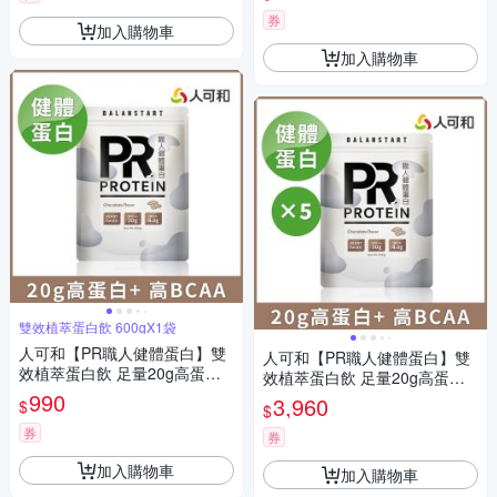
越乳清蛋白、大豆蛋白｜永豐
集團
集團
券
加入購物車
加入購物車
雙效植萃蛋白飲 600gX1袋
人可和【PR職人健體蛋白】雙
人可和【PR職人健體蛋白】雙
效植萃蛋白飲 足量20g高蛋白
效植萃蛋白飲 足量20g高蛋白
+天然BCAA！美味順口 增肌超
990
+天然BCAA！美味順口 增肌超
3,960
$
$
越乳清蛋白、大豆蛋白｜永豐
越乳清蛋白、大豆蛋白｜永豐
集團
券
集團
券
加入購物車
加入購物車