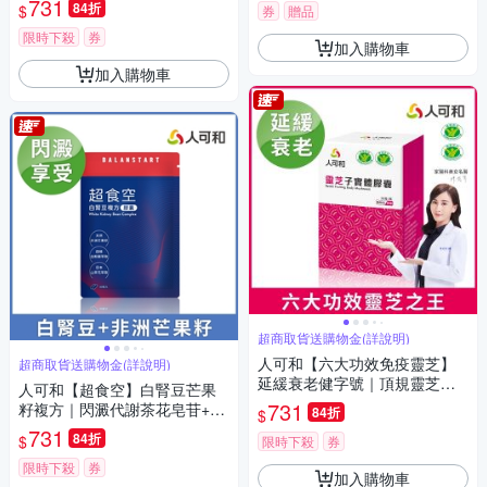
731
84折
$
券
贈品
盛精氣神 更勝雞精蜆精｜永豐
集團
限時下殺
券
加入購物車
加入購物車
超商取貨送購物金(詳說明)
人可和【六大功效免疫靈芝】
超商取貨送購物金(詳說明)
延緩衰老健字號｜頂規靈芝多
人可和【超食空】白腎豆芒果
醣體濃度x促進抗體生成靈芝之
731
籽複方｜閃澱代謝茶花皂苷+獨
84折
$
王｜永豐集團
家四稜白粉藤｜高享受超燃更
731
84折
$
限時下殺
券
勝M2船井｜永豐集團
限時下殺
券
加入購物車