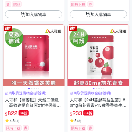
券
贈品
限時下殺
券
加入購物車
加入購物車
超商取貨送購物金(詳說明)
超商取貨送購物金(詳說明)
人可和【蕎麥鐵】天然二價鐵
人可和【24H蔓越莓益生菌】8
｜高效建構血紅素x女性保養x
0mg前花青素+13種香香益生菌
懷孕期必備x月月順好朋友｜天
｜女性呵護效益遠高於優鮮沛
822
233
84折
84折
$
$
然效果好過螯合鐵｜永豐集團
｜永豐集團
4.8
5
(
4
)
(
3
)
限時下殺
券
限時下殺
券