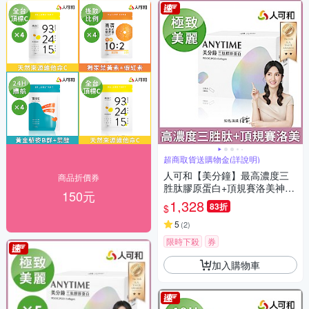
超商取貨送購物金(詳說明)
人可和【美分鐘】最高濃度三
商品折價券
胜肽膠原蛋白+頂規賽洛美神經
150元
醯胺+天然長效C+韓國玻尿酸｜
1,328
83折
$
永豐集團｜小分子高吸收 養顏
美容遠勝超能膠原｜永豐集團
5
(
2
)
限時下殺
券
加入購物車