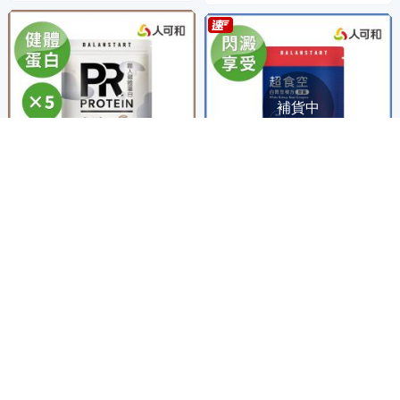
補貨中
雙效植萃蛋白飲 600gX5袋
解放美食白腎豆 30粒x1袋
人可和【PR職人健體蛋白】雙
人可和【超食空】白腎豆芒果
效植萃蛋白飲 足量20g高蛋白
籽複方｜閃澱代謝茶花皂苷+獨
+天然BCAA！美味順口 增肌超
3,960
家四稜白粉藤｜高享受超燃更
880
$
$
越乳清蛋白、大豆蛋白｜永豐
勝M2船井｜永豐集團
集團
券
券
加入購物車
貨到通知我