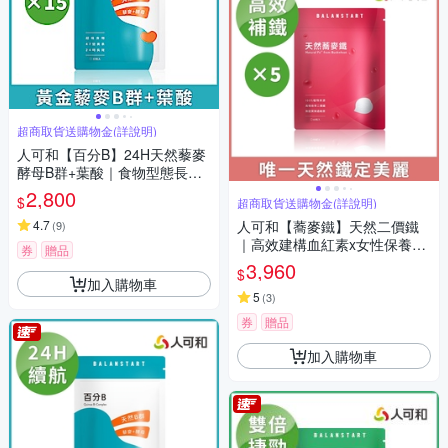
超商取貨送購物金(詳說明)
人可和【百分B】24H天然藜麥
酵母B群+葉酸｜食物型態長維
持型高活性47種營養素｜備孕
2,800
$
超商取貨送購物金(詳說明)
懷孕推薦更勝克補｜永豐集團
4.7
人可和【蕎麥鐵】天然二價鐵
(
9
)
｜高效建構血紅素x女性保養x
券
贈品
懷孕期必備x月月順好朋友｜天
3,960
$
然效果好過螯合鐵｜永豐集團
加入購物車
5
(
3
)
券
贈品
加入購物車