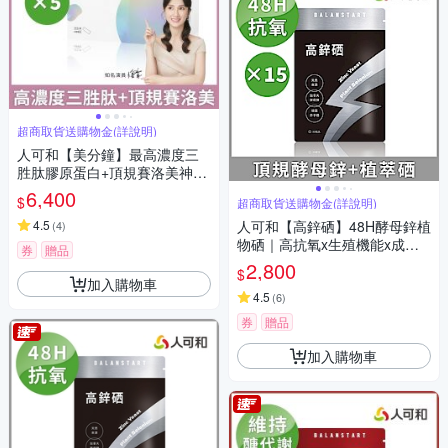
超商取貨送購物金(詳說明)
人可和【美分鐘】最高濃度三
胜肽膠原蛋白+頂規賽洛美神經
醯胺+天然長效C+韓國玻尿酸｜
6,400
$
超商取貨送購物金(詳說明)
永豐集團｜小分子高吸收 養顏
美容遠勝超能膠原｜永豐集團
4.5
人可和【高鋅硒】48H酵母鋅植
(
4
)
物硒｜高抗氧x生殖機能x成長
券
贈品
發育x產後病後補養｜長效型維
2,800
$
他命礦物質｜永豐集團
加入購物車
4.5
(
6
)
券
贈品
加入購物車