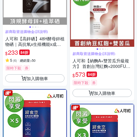
超商取貨送購物金(詳說明)
人可和【高鋅硒】48H酵母鋅植
物硒｜高抗氧x生殖機能x成長
發育x產後病後補養｜長效型維
233
84折
$
超商取貨送購物金(詳說明)
他命礦物質｜永豐集團
5
人可和【納麴A+雙苦瓜升級複
(
6
)
總銷量>50
方】 首創台灣紅麴+2000FU納
限時下殺
券
豆激酶+高活性雙苦瓜胜肽【維
573
84折
$
持醣代謝】更勝單方大紅麴｜
加入購物車
永豐集團
限時下殺
券
加入購物車