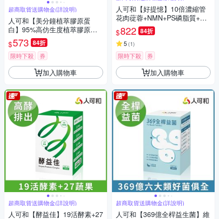
人可和【好提憶】10倍濃縮管
超商取貨送購物金(詳說明)
花肉蓯蓉+NMN+PS磷脂質+野
人可和【美分鐘植萃膠原蛋
櫻梅+積雪草｜萬事通達思緒清
822
白】95%高仿生度植萃膠原蛋
84折
$
晰蓉憶記｜永豐集團
白+高濃度玻尿酸+頂標賽洛美
573
84折
$
5
(
1
)
+天然維他命C ｜最小分子胜肽
全素可食｜永豐集團
限時下殺
券
限時下殺
券
加入購物車
加入購物車
超商取貨送購物金(詳說明)
超商取貨送購物金(詳說明)
人可和【酵益佳】19活酵素+27
人可和【369億全桿益生菌】維