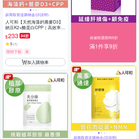
超商取貨送購物金(詳說明)
人可和【天然海藻鈣蕎麥D3】
納豆K2+酪蛋白CPP｜高效率補
鈣黃金陣容遠勝Vitabox｜永豐
233
84折
$
保健精選限時9折
集團
5
(
1
)
滿1件享9折
限時下殺
券
加入購物車
超商取貨送購物金(詳說明)