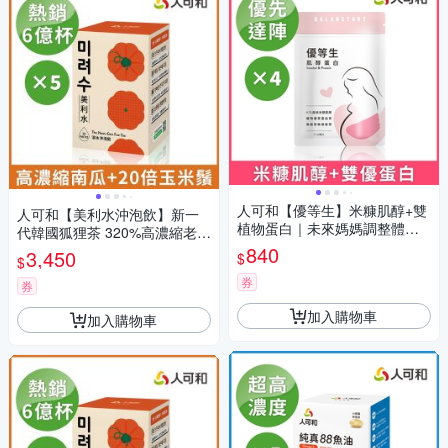
人可和【優等生】米糠肌醇+雙
人可和【美利水沖泡飲】新一
植物蛋白｜未來媽媽調整體質
代韓國狐狸茶 320%高濃縮老南
順利達陣｜育兒家庭計畫好孕
瓜+60倍赤小豆+國產玉米鬚 促
840
3,450
$
$
首選葉酸絕配｜永豐集團
進新陳代謝 隔日好狀態！維持
券
健康平衡、韓國熱銷6億杯 空姐
券
櫃姐孕婦久坐久站必備 更勝單
加入購物車
加入購物車
方黑豆水 永豐集團