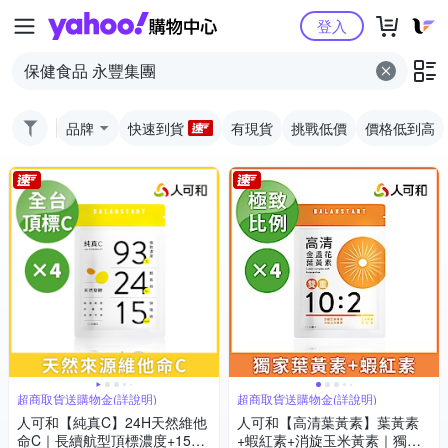
Yahoo購物中心
登入
品牌
快速到貨
有現貨
挑戰低價
價格低到高
超商取貨送購物金(詳說明)
超商取貨送購物金(詳說明)
人可和【純真C】24H天然維他
人可和【高清葉黃素】葉黃素
命C｜長續航型頂標濃度+15分
+蝦紅素+消旋玉米黃素｜獨家