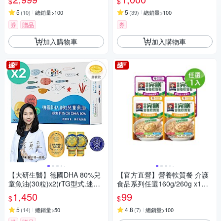
$
$
5
5
(
10
)
總銷量>100
(
39
)
總銷量>100
券
贈品
券
加入購物車
加入購物車
【大研生醫】德國DHA 80%兒
【官方直營】營養軟質餐 介護
童魚油(30粒)x2(rTG型式.迷你
食品系列任選160g/260g x1入
好吞兒童孕婦皆適用)
(滑順好吞 軟嫩好咬 優質蛋白
1,450
99
$
$
低鈉糖 磷鉀友善)
5
4.8
(
14
)
總銷量>50
(
7
)
總銷量>100