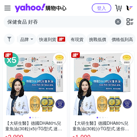
Yahoo購物中心
登入
品牌
快速到貨
有現貨
挑戰低價
價格低到高
【大研生醫】德國DHA80%兒
【大研生醫】德國DHA80%兒
童魚油(30粒)x5(rTG型式.迷你
童魚油(30粒)(rTG型式.迷你好
好吞兒童孕婦皆適用)
吞兒童孕婦皆適用)
2,999
1,000