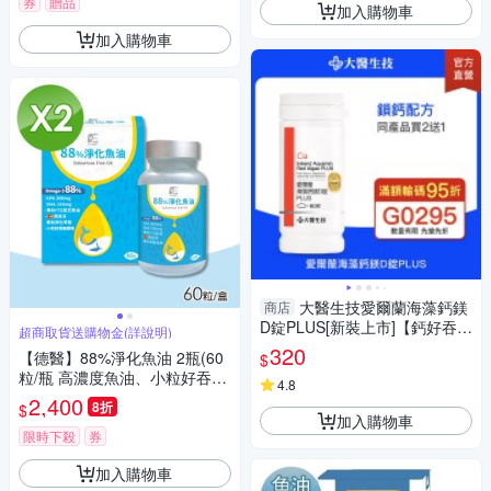
券
贈品
加入購物車
加入購物車
大醫生技愛爾蘭海藻鈣鎂
商店
D錠PLUS[新裝上市]【鈣好吞版
超商取貨送購物金(詳說明)
(每錠200毫克)】60錠入【$32
320
【德醫】88%淨化魚油 2瓶(60
$
0/瓶買2送1】
粒/瓶 高濃度魚油、小粒好吞無
4.8
腥味)
2,400
8折
$
加入購物車
限時下殺
券
加入購物車