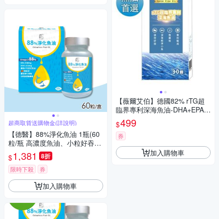
【薇爾艾伯】德國82% rTG超
臨界專利深海魚油-DHA+EPA-1
入/共30粒(高濃度Omega-3-小
499
超商取貨送購物金(詳說明)
$
顆好吞無腥味)
【德醫】88%淨化魚油 1瓶(60
券
粒/瓶 高濃度魚油、小粒好吞無
腥味)
加入購物車
1,381
8折
$
限時下殺
券
加入購物車