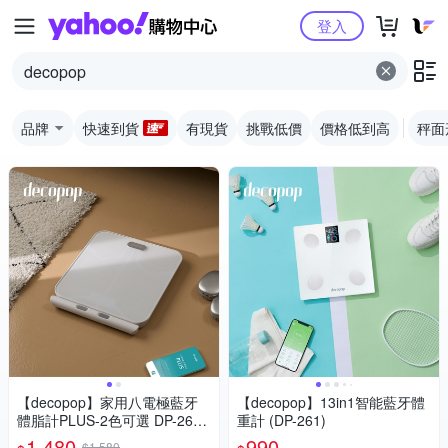
Yahoo購物中心
登入
品牌
快速到貨
有現貨
挑戰低價
價格低到高
秤面
【decopop】家用八電極藍牙
【decopop】13in1智能藍牙體
體脂計PLUS-2色可選 DP-263
重計 (DP-261)
(體重機 體脂機 體脂肪 APP監
1,480
990
$1,580