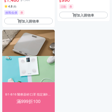
$
$
測 51項數據)
4.8
(
8
)
活動
券
挑戰低價
券
加入購物車
加入購物車
8/1-8/16 醫療器材/口罩 指定滿999折100
滿999折100