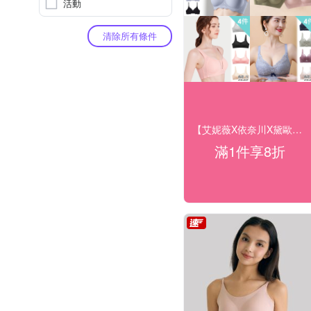
活動
清除所有條件
【艾妮薇X依奈川X黛歐絲】夏日購物節全館8折
滿1件享8折