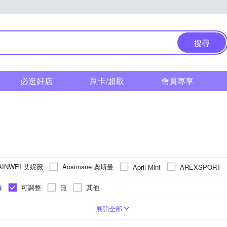
搜尋
必逛好店
刷卡/超取
會員專享
AINWEI 艾妮薇
Aosimane 奧斯曼
April Mint
AREXSPORT
ny 可蘭霓
Chic Chic 琪琪
enac 依奈川
G
EASY SHOP
拆
可調整
無
其他
La Felino 羅絲美
Ladies 蕾黛絲
a
LADY
LaQueen
鉤
無鋼圈內衣
無痕
無
3排3鉤
舒適減壓
美背內衣
3排2鉤
透氣
運動內衣
4排3鉤
集中托高
隱形內衣
4排4鉤
吸濕排汗
一般內衣
3排4鉤
E
L
F
XL
AA
XXL
G
3L
H
4L
J
L
3XL
M
4XL
I
5XL
K
展開全部
aia 米婡雅
Mordenco 魔點子
NIKE
NATURALLY JOJO
鉤
無襯內衣
4排1鉤
睡眠內衣
1排2鉤
馬甲式內衣
3排5鉤
6排2鉤
一件式比基尼
5B
C70
34/75C
D75
D80
34/75D
C75
36/80B
C80
36/80C
C85
D70
36/80D
D85