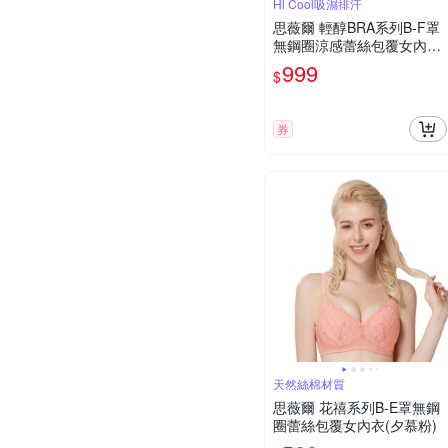
Hi Cool吸濕排汗
思薇爾 輕醇BRA系列B-F罩
無鋼圈涼感蕾絲包覆女內衣
(嬰兒粉)
999
$
券
天然絲棉材質
思薇爾 花禧系列B-E罩無鋼
圈蕾絲包覆女內衣(夕慕粉)