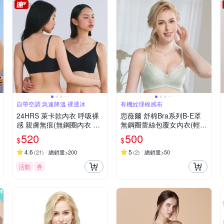
自帶空調 急速降溫 裸透冰
有機紋理棉感布
24HRS 萊卡款內衣 呼吸裸
思薇爾 舒棉Bra系列B-E罩
感 親膚無痕(無鋼圈內衣 女
無鋼圈蕾絲包覆女內衣(輕綠
內衣 女內著 無感失憶)
色)
520
500
$
$
4.6
5
(
21
)
總銷量>200
(
2
)
總銷量>50
活動
券