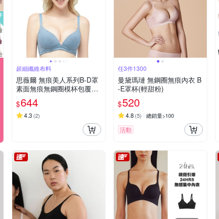
超細纖維布料
任3件1300
思薇爾 無痕美人系列B-D罩
曼黛瑪璉 無鋼圈無痕內衣 B
素面無痕無鋼圈模杯包覆女
-E罩杯(輕甜粉)
內衣(夜幕藍)
644
520
$
$
4.3
4.8
(
2
)
(
5
)
總銷量>100
活動