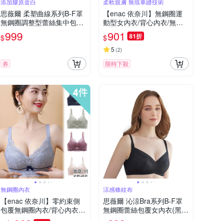
添加膠原蛋白
柔軟親膚 無痕車縫技術
思薇爾 柔塑曲線系列B-F罩
【enac 依奈川】無鋼圈運
無鋼圈調整型蕾絲集中包覆
動型女內衣/背心內衣/無鋼
塑身女內衣(澄粉色)
圈內衣/無痕內衣/運動內衣/
999
901
81折
$
$
女內著 (超值4件組-隨機)
5
(
2
)
券
限時下殺
無鋼圈內衣
涼感條紋布
【enac 依奈川】零約束側
思薇爾 沁涼Bra系列B-F罩
包覆無鋼圈內衣/背心內衣/
無鋼圈蕾絲包覆女內衣(黑
無痕內衣/性感內衣 (超值4
色)