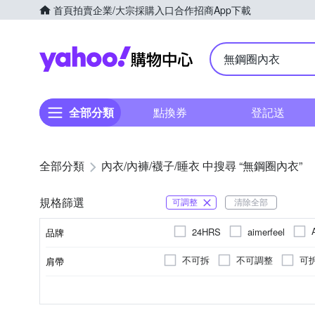
首頁
拍賣
企業/大宗採購入口
合作招商
App下載
Yahoo購物中心
全部分類
點換券
登記送
全部分類
內衣/內褲/襪子/睡衣 中搜尋 “無鋼圈內衣”
規格篩選
可調整
清除全部
24HRS
aimerfeel
品牌
chiao!Babe 俏寶貝
Cla
不可拆
不可調整
可
肩帶
品牌名稱
KISSDIAMOND
Kosmiy
V型低脊心
1排4鉤
學生內衣
2排4鉤
平口抹胸內衣
包覆
4排2
涼感
XXS
A
B
XS
C
S
D
M
尺寸
罩杯大小
顏色
功能
排釦樣式
款式
Molybeka 魔力貝卡
Mir
5排3鉤
調整型內衣
2排2鉤
3排1
B75
32/70C
B80
34/75A
Bra Top
B85
34/7