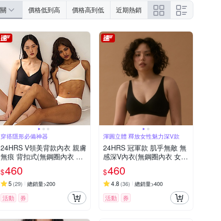
Triumph 黛安芬
sloggi
UNDER ARMOUR
關
價格低到高
價格高到低
近期熱銷
C70/32
G70
C75/34
G75
G80
C80/36
G85
C85/38
G90
沁甜美姬
法安蘿
瑪登瑪朵
蒂巴蕾
穿搭隱形必備神器
渾圓立體 釋放女性魅力深V款
24HRS V領美背款內衣 親膚
24HRS 冠軍款 肌乎無敵 無
無痕 背扣式(無鋼圈內衣 女
感深V內衣(無鋼圈內衣 女內
內衣 女內著)
衣 女內著 無感失憶)
460
460
$
$
5
4.8
(
29
)
總銷量>200
(
36
)
總銷量>400
活動
券
活動
券