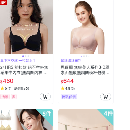
集中不空杯 一扣就上手
超細纖維布料
24HRS 前扣款 絕不空杯無
思薇爾 無痕美人系列B-D罩
感集中內衣(無鋼圈內衣 女
素面無痕無鋼圈模杯包覆女
內衣 女內著 無感失憶)
內衣(絲絹膚)
460
644
$
$
5
4.8
(
7
)
總銷量>50
(
3
)
活動
券
挑戰低價