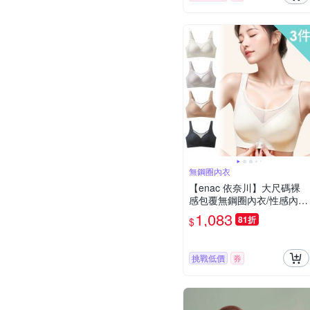
無鋼圈內衣
【enac 依奈川】大尺碼裸
感包覆無鋼圈內衣/性感內
衣/女內著/無痕內衣(超值3
1,083
81折
$
件組-顏色隨機)
挑戰低價
券