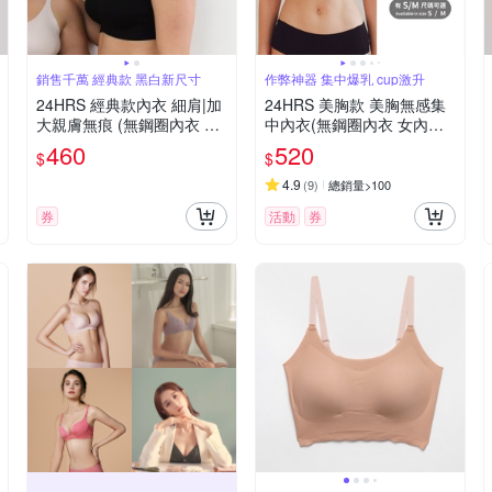
銷售千萬 經典款 黑白新尺寸
作弊神器 集中爆乳 cup激升
24HRS 經典款內衣 細肩|加
24HRS 美胸款 美胸無感集
大親膚無痕 (無鋼圈內衣 女
中內衣(無鋼圈內衣 女內衣
內衣 女內著 )
女內著 無感失憶)
460
520
$
$
4.9
(
9
)
總銷量>100
券
活動
券