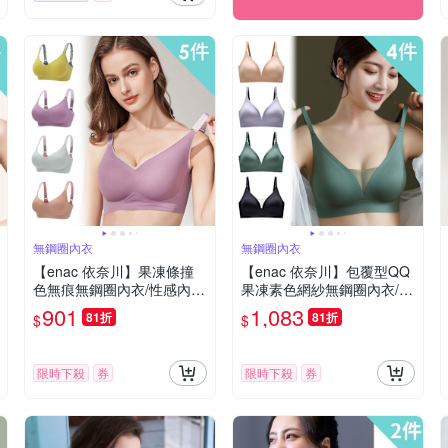
無鋼圈內衣
無鋼圈內衣
【enac 依奈川】果凍條撞
【enac 依奈川】包覆型QQ
色無痕無鋼圈內衣/性感內
果凍素色網紗無鋼圈內衣/性
衣/女內著/無痕內衣(超值5
感內衣/女內著/無痕內衣(超
901
1,083
81折
81折
$
$
件組-顏色隨機)
值4件組-顏色隨機)
限時下殺
券
限時下殺
券