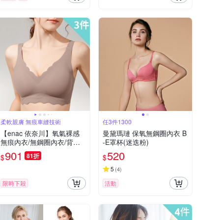
柔軟親膚 無痕車縫技術
任3件1300
【enac 依奈川】氧氣裸感
曼黛瑪璉 保氧無鋼圈內衣 B
無痕內衣/無鋼圈內衣/背心
-E罩杯(迷迭粉)
內衣/運動內衣/女內著 (超值
901
520
81折
$
$
3件組-隨機)
5
(
4
)
限時下殺
活動