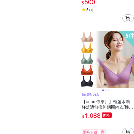
500
$
5
(
1
)
無鋼圈內衣
【enac 依奈川】輕盈水滴
杯舒適無痕無鋼圈內衣/性感
內衣/女內著/無痕內衣(超值
1,083
81折
$
5件組-顏色隨機)
限時下殺
券