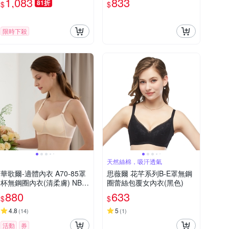
1,083
833
81折
$
$
件組-隨機)
限時下殺
天然絲棉，吸汗透氣
華歌爾-適體內衣 A70-85罩
思薇爾 花芊系列B-E罩無鋼
杯無鋼圈內衣(清柔膚) NB2
圈蕾絲包覆女內衣(黑色)
358OC
880
633
$
$
4.8
5
(
14
)
(
1
)
活動
券