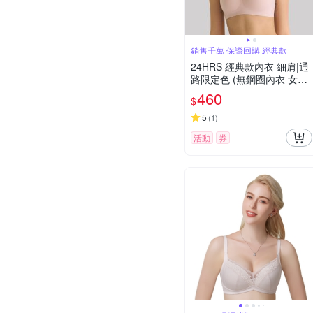
銷售千萬 保證回購 經典款
24HRS 經典款內衣 細肩|通
路限定色 (無鋼圈內衣 女內
衣 女內著 )
460
$
5
(
1
)
活動
券