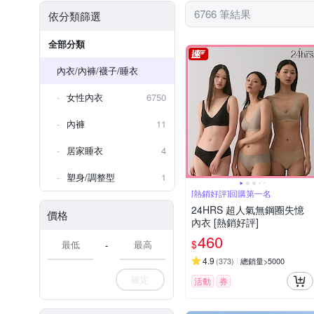
Rosemaid 羅絲美
SWE
6766 筆結果
依分類篩選
A65
38/85E
B65
40/90C
E90
40/9
Wacoal 華歌爾
Young C
E95
C90/40
F95
D75/34
D80/
全部分類
莎露
內衣/內褲/襪子/睡衣
女性內衣
6750
內褲
11
居家睡衣
4
塑身/調整型
1
[熱銷好評]回購第一名
24HRS 超人氣無鋼圈失憶
價格
內衣 [熱銷好評]
460
$
-
4.9
(
373
)
總銷量>5000
確定
活動
券