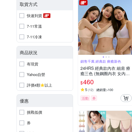
取貨方式
快速到貨
7-11常溫
7-11冷凍
商品狀況
銷售千萬 經典款 療癒新色
有現貨
24HRS 經典款內衣 細肩 療
癒三色 (無鋼圈內衣 女內衣
Yahoo自營
女內著 )
460
$
評價4顆
以上
5
(
12
)
總銷量>100
活動
券
優惠
挑戰低價
券