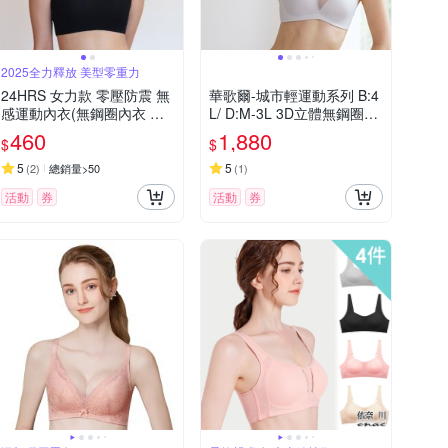
2025全力釋放 美型零重力
24HRS 女力款 零壓防震 無
華歌爾-城市輕運動系列 B:4
感運動內衣(無鋼圈內衣 女
L/ D:M-3L 3D立體無鋼圈運
內衣 女內著 無感失憶)
動內衣(美人灰) VBB209F2
460
1,880
$
$
5
5
(
2
)
總銷量>50
(
1
)
活動
券
活動
券