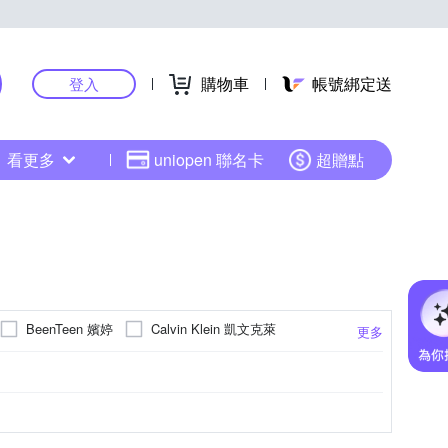
購物車
帳號綁定送
登入
看更多
uniopen 聯名卡
超贈點
BeenTeen 嬪婷
Calvin Klein 凱文克萊
更多
IORDANO 佐丹奴
Glorils 高叡熙
GIAT
Mevels 瑪薇絲
Mollifix 瑪莉菲絲
LOTUS
高脅邊
一體成型內衣
1排1鉤
深V低脊心
2排3鉤
大罩杯內衣
抗震
1排3鉤
其他
N
FREE SIZE
O
S
F
32/70A
LL
B70
32/70B
更多
更多
更多
更多
pierre cardin 皮爾卡登
ONE HOUSE
36/80E
E70
38/85B
E75
38/85C
E80
E85
38/85D
D90