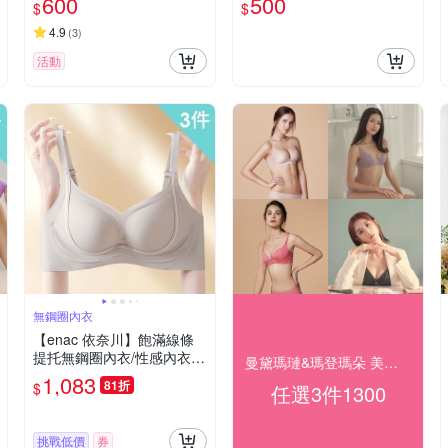
600
500
$
$
4.9
(
3
)
活動
無鋼圈內衣
【enac 依奈川】飽滿線條
提托無鋼圈內衣/性感內衣/
曼黛瑪璉&瑪登瑪朵 美麗回購清單 任3件1300
女內著/無痕內衣(超值3件
1,083
81折
$
任選3件1300
組-顏色隨機)
挑戰低價
券