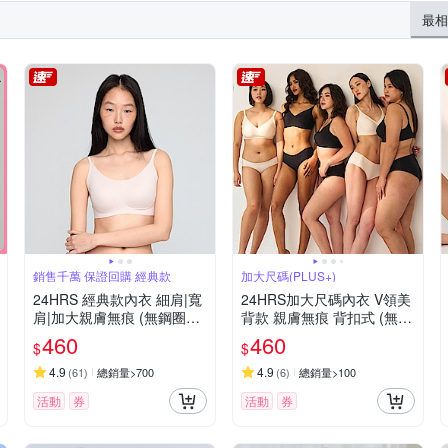
AR 思薇爾
SAVVY 莎薇
silknny 桑柏妮
SiOHER 熹歐禾
最相
0D
E65
40/90E
A75
A80
B70/32
F85
B75/34
F70
B80/36
F75
F80
B85/38
F90
其他品牌
唯衣
奶油獅
摩奇X
曼黛瑪璉
urves
36
D85/38
32/70D
34/75E
32/10B
銷售千萬 保證回購 經典款
加大尺碼(PLUS+)
24HRS 經典款內衣 細肩|寬
24HRS加大尺碼內衣 V領美
肩|加大親膚無痕 (無鋼圈內
背款 親膚無痕 背扣式 (無鋼
衣 女內衣 女內著 )
圈內衣 女內衣 女內著)
460
460
$
$
4.9
4.9
(
61
)
總銷量>700
(
6
)
總銷量>100
活動
券
活動
券