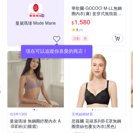
華歌爾-GOCOCI M-LL無鋼
圈內衣(膚) 套穿式無痕親膚-
NB9675PO
1,580
$
曼黛瑪璉 Mode Marie
5
(
1
)
活動
券
現在可以追蹤你喜愛的商店！
任3件1300
天然絲棉材質
曼黛瑪璉 無鋼圈紓壓內衣 A
思薇爾 花禧系列B-E罩無鋼
-B罩杯(幻蝶紫)
圈蕾絲包覆女內衣(黑色)