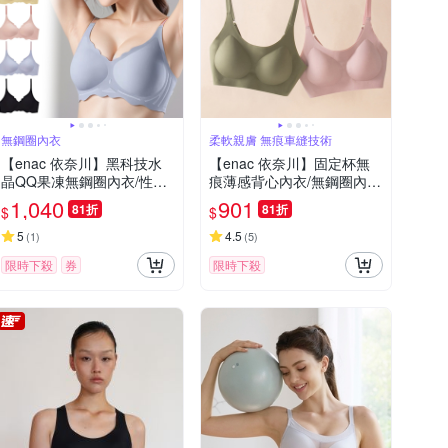
無鋼圈內衣
柔軟親膚 無痕車縫技術
【enac 依奈川】黑科技水
【enac 依奈川】固定杯無
晶QQ果凍無鋼圈內衣/性感
痕薄感背心內衣/無鋼圈內
內衣/女內著/無痕內衣(超值
衣/無痕內衣/運動內衣/女內
1,040
901
81折
81折
$
$
5件組-顏色隨機)
著 (超值4件組-隨機)
5
4.5
(
1
)
(
5
)
限時下殺
券
限時下殺