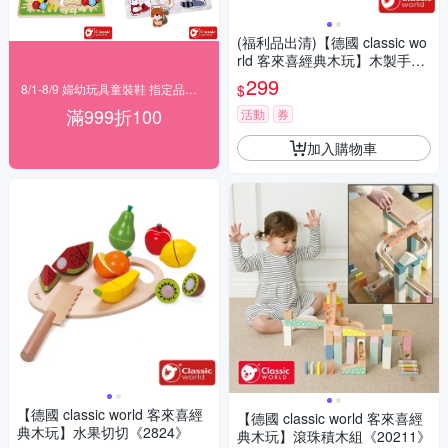
(福利品出清)【德國 classic wo
rld 客來喜經典木玩】木製手抓
板-侏儸紀恐龍《3547》
299
$
8/1-8/9 婦幼玩具童裝鞋 指定品滿999折100
滿999折100
活動
券
加入購物車
【德國 classic world 客來喜經
【德國 classic world 客來喜經
典木玩】水果切切《2824》
典木玩】滾珠積木組《20211》