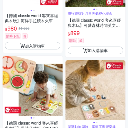
增強寶寶對月日天氣變化概念
【德國 classic world 客來喜經
【德國 classic world 客來喜經
典木玩】海洋手拉積木火車《1
典木玩】可愛森林時間英文學
0520》
980
$1,080
$
習板《20255》
899
$
限時下殺
券
活動
券
加入購物車
加入購物車
【德國 classic world 客來喜經
認識動物同時，享數字學習樂趣