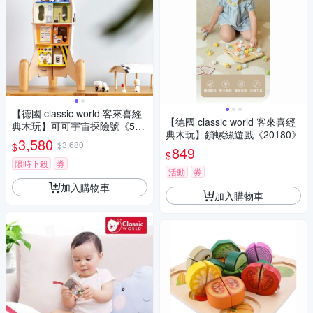
【德國 classic world 客來喜經
【德國 classic world 客來喜經
典木玩】可可宇宙探險號《505
典木玩】鎖螺絲遊戲《20180》
28》
3,580
$3,680
$
849
$
限時下殺
券
活動
券
加入購物車
加入購物車