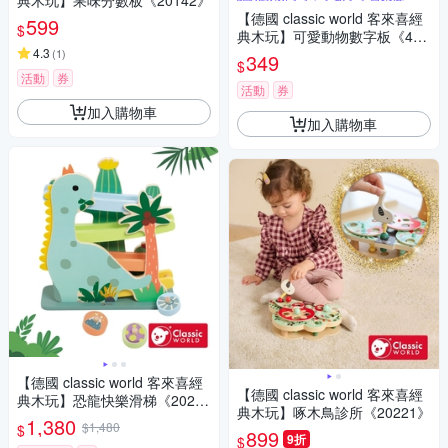
典木玩】果味分數板《20142》
【德國 classic world 客來喜經
599
$
典木玩】可愛動物數字板《400
4.3
64》
(
1
)
349
$
活動
券
活動
券
加入購物車
加入購物車
【德國 classic world 客來喜經
【德國 classic world 客來喜經
典木玩】恐龍快樂滑梯《2024
典木玩】啄木鳥診所《20221》
9》
1,380
$1,480
$
899
9折
$