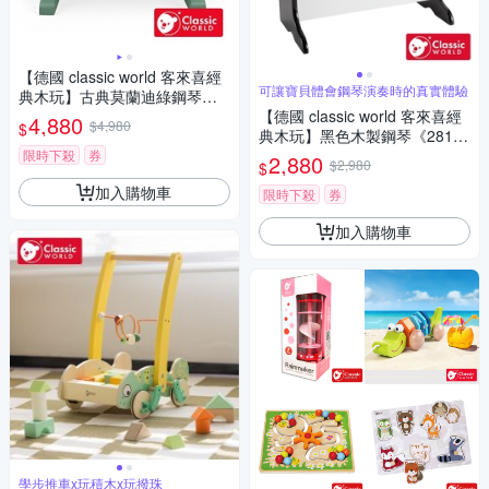
【德國 classic world 客來喜經
可讓寶貝體會鋼琴演奏時的真實體驗
典木玩】古典莫蘭迪綠鋼琴《4
0580》
【德國 classic world 客來喜經
4,880
$4,980
$
典木玩】黑色木製鋼琴《281
7》
限時下殺
券
2,880
$2,980
$
加入購物車
限時下殺
券
加入購物車
學步推車x玩積木x玩撥珠