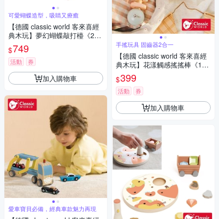
可愛蝴蝶造型，吸睛又療癒
【德國 classic world 客來喜經
典木玩】夢幻蝴蝶敲打檯《202
69》
手搖玩具 固齒器2合一
749
$
【德國 classic world 客來喜經
活動
券
典木玩】花漾觸感搖搖棒《100
37》
399
加入購物車
$
活動
券
加入購物車
愛車寶貝必備，經典車款魅力再現