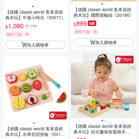
【德國 classic world 客來喜經
【德國 classic world 客來喜經
典木玩】國際貨輪組《20186》
典木玩】午後小時光《50577》
899
9折
$
1,080
$1,180
$
限時下殺
券
限時下殺
券
加入購物車
加入購物車
【德國 classic world 客來喜經
【德國 classic world 客來喜經
典木玩】幼兒趣味探索積木《5
典木玩】水果切切拼板《501
4174》