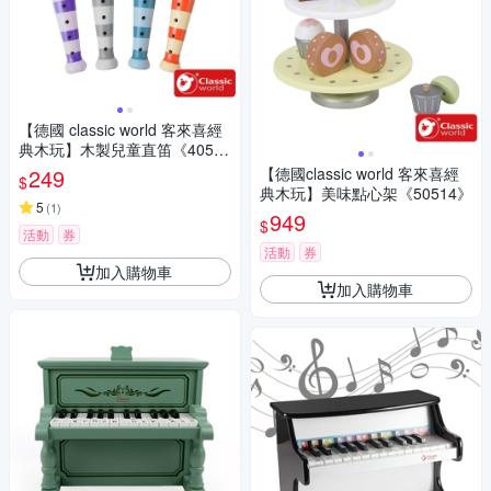
【德國 classic world 客來喜經
典木玩】木製兒童直笛《4053
8》 顏色隨機出貨
249
【德國classic world 客來喜經
$
典木玩】美味點心架《50514》
5
(
1
)
949
$
活動
券
活動
券
加入購物車
加入購物車