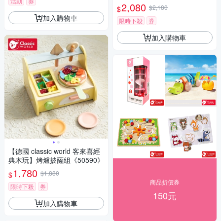
活動
券
2,080
$2,180
$
加入購物車
限時下殺
券
加入購物車
【德國 classic world 客來喜經
典木玩】烤爐披薩組《50590》
1,780
$1,880
$
商品折價券
限時下殺
券
150元
加入購物車