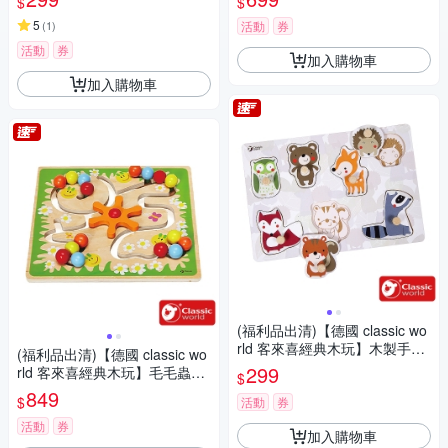
$
$
5
(
1
)
活動
券
活動
券
加入購物車
加入購物車
(福利品出清)【德國 classic wo
rld 客來喜經典木玩】木製手抓
(福利品出清)【德國 classic wo
板-活力森林《3618》
299
rld 客來喜經典木玩】毛毛蟲導
$
航遊戲《2797》
849
$
活動
券
活動
券
加入購物車