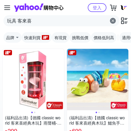
Yahoo購物中心
登入
品牌
快速到貨
有現貨
挑戰低價
價格低到高
適用
(福利品出清)【德國 classic wo
(福利品出清)【德國 classic wo
rld 客來喜經典木玩】雨聲桶-小
rld 客來喜經典木玩】鱷魚手拉
豬粉《40531》
車《3301》
299
699