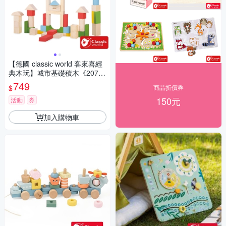
【德國 classic world 客來喜經
典木玩】城市基礎積木《207
3》
749
$
商品折價券
150元
活動
券
加入購物車