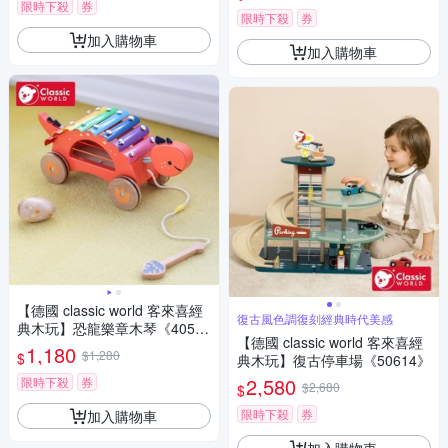
限時下殺
券
限時下殺
券
加入購物車
加入購物車
【德國 classic world 客來喜經
復古風色調復刻經典時代美感
典木玩】恐龍樂章木琴《4058
【德國 classic world 客來喜經
5》
1,180
$1,280
$
典木玩】復古停車場《50614》
2,580
限時下殺
券
$2,680
$
限時下殺
券
加入購物車
加入購物車