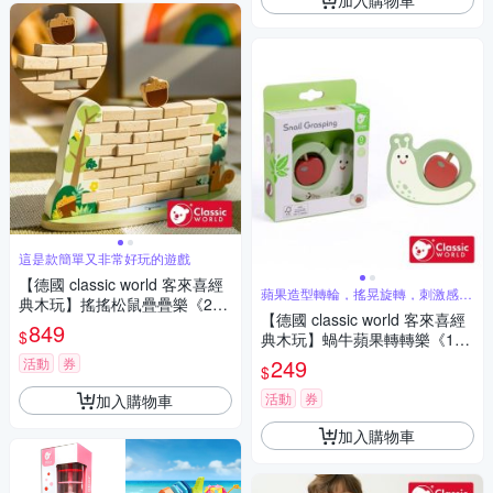
這是款簡單又非常好玩的遊戲
【德國 classic world 客來喜經
蘋果造型轉輪，搖晃旋轉，刺激感官
典木玩】搖搖松鼠疊疊樂《202
發展
【德國 classic world 客來喜經
58》
849
$
典木玩】蝸牛蘋果轉轉樂《100
39》
249
活動
券
$
活動
券
加入購物車
加入購物車