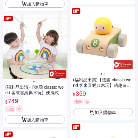
加入購物車
(福利品出清)【德國 classic wo
rld 客來喜經典木玩】萌趣造型
(福利品出清)【德國 classic wo
車-賽車 53580
359
rld 客來喜經典木玩】便攜式釣
$
魚套裝組
749
$
活動
券
活動
券
加入購物車
加入購物車