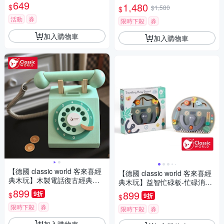
649
1,480
$
$1,580
$
活動
券
限時下殺
券
加入購物車
加入購物車
【德國 classic world 客來喜經
【德國 classic world 客來喜經
典木玩】木製電話復古經典款
典木玩】益智忙碌板-忙碌消防
《50551》
899
車/開車去旅行/火箭大冒險
899
9折
$
9折
$
限時下殺
券
限時下殺
券
加入購物車