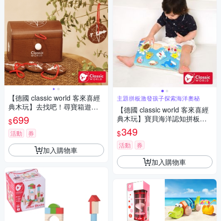
【德國 classic world 客來喜經
主題拼板激發孩子探索海洋奧秘
典木玩】去找吧！尋寶箱遊戲
【德國 classic world 客來喜經
組《50572》
699
典木玩】寶貝海洋認知拼板《4
$
0077》
349
$
活動
券
活動
券
加入購物車
加入購物車