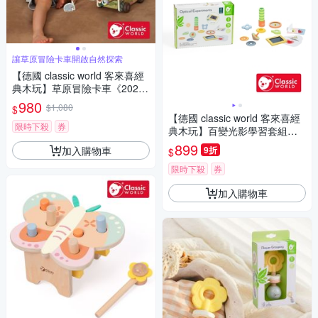
讓草原冒險卡車開啟自然探索
【德國 classic world 客來喜經
典木玩】草原冒險卡車《2025
7》
980
$1,080
$
【德國 classic world 客來喜經
限時下殺
券
典木玩】百變光影學習套組《2
0205》
899
加入購物車
9折
$
限時下殺
券
加入購物車