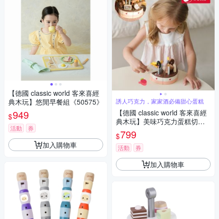
【德國 classic world 客來喜經
典木玩】悠閒早餐組《50575》
誘人巧克力，家家酒必備甜心蛋糕
949
【德國 classic world 客來喜經
$
典木玩】美味巧克力蛋糕切切
活動
券
樂《50635》
799
$
加入購物車
活動
券
加入購物車