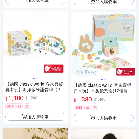
加入購物車
【德國 classic world 客來喜經
【德國 classic world 客來喜經
典木玩】海洋多米諾骨牌《202
典木玩】木製歡樂盒(12個月+)
20》
1,180
《10029》週歲禮物最棒選擇
1,380
$1,280
$
$1,480
$
限時下殺
券
限時下殺
券
加入購物車
加入購物車