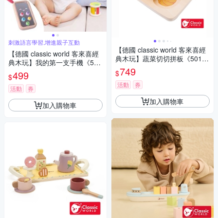
刺激語言學習,增進親子互動
【德國 classic world 客來喜經
【德國 classic world 客來喜經
典木玩】蔬菜切切拼板《501
典木玩】我的第一支手機《536
1》
749
27》
$
499
$
活動
券
活動
券
加入購物車
加入購物車