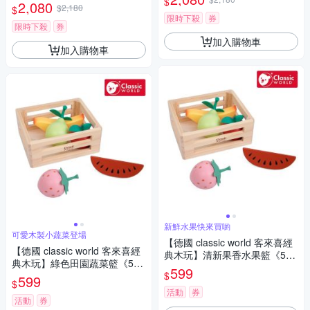
$
6》
2,080
$2,180
$
限時下殺
券
限時下殺
券
加入購物車
加入購物車
新鮮水果快來買喲
可愛木製小蔬菜登場
【德國 classic world 客來喜經
【德國 classic world 客來喜經
典木玩】清新果香水果籃《506
典木玩】綠色田園蔬菜籃《506
43》
599
$
42》
599
$
活動
券
活動
券