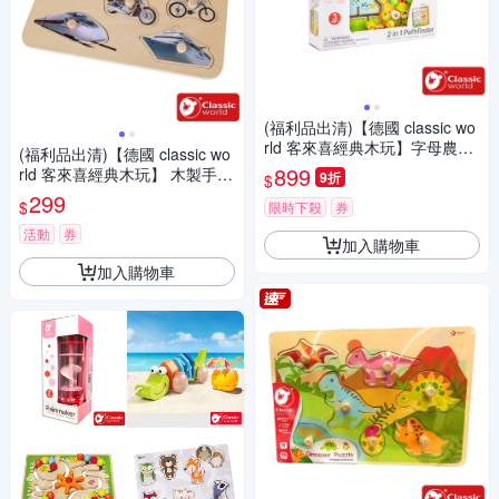
(福利品出清)【德國 classic wo
rld 客來喜經典木玩】字母農場
(福利品出清)【德國 classic wo
雙面導航板《20042》
899
rld 客來喜經典木玩】 木製手抓
9折
$
板-交通工具《3741》
299
$
限時下殺
券
活動
券
加入購物車
加入購物車