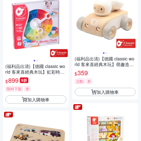
(福利品出清)【德國 classic wo
rld 客來喜經典木玩】萌趣造型
(福利品出清)【德國 classic wo
車-太空車 53610
359
rld 客來喜經典木玩】虹彩時鐘
$
《5041》
899
9折
$
活動
券
限時下殺
券
加入購物車
加入購物車