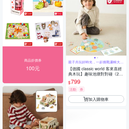
商品折價券
親子共玩好時光，一起挑戰邏輯大考
驗
100元
【德國 classic world 客來喜經
典木玩】趣味池塘對對碰《202
56》
799
$
活動
券
加入購物車