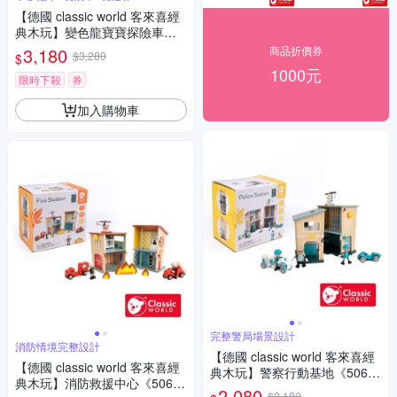
【德國 classic world 客來喜經
典木玩】變色龍寶寶探險車《1
0536》
3,180
商品折價券
$3,280
$
1000元
限時下殺
券
加入購物車
完整警局場景設計
消防情境完整設計
【德國 classic world 客來喜經
【德國 classic world 客來喜經
典木玩】警察行動基地《5064
典木玩】消防救援中心《5064
7》
2,080
$2,180