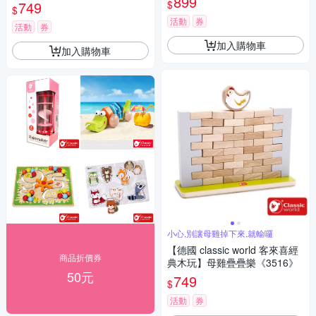
899
2》
$
749
$
活動
券
活動
券
加入購物車
加入購物車
小心,別讓母雞掉下來,就輸囉
【德國 classic world 客來喜經
商品折價券
典木玩】母雞疊疊樂《3516》
50元
749
$
活動
券