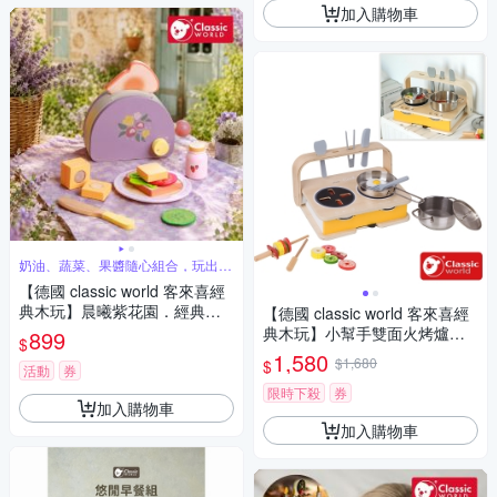
加入購物車
奶油、蔬菜、果醬隨心組合，玩出早
餐配對
【德國 classic world 客來喜經
典木玩】晨曦紫花園．經典木
【德國 classic world 客來喜經
製烤麵包機《50640》
典木玩】小幫手雙面火烤爐《5
899
$
3863》
1,580
$1,680
$
活動
券
限時下殺
券
加入購物車
加入購物車