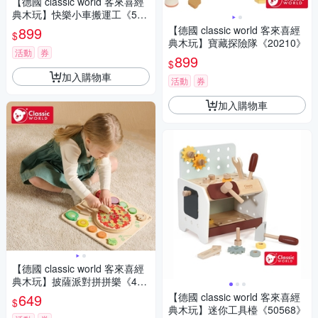
【德國 classic world 客來喜經
典木玩】快樂小車搬運工《506
16》
899
【德國 classic world 客來喜經
$
典木玩】寶藏探險隊《20210》
活動
券
899
$
加入購物車
活動
券
加入購物車
【德國 classic world 客來喜經
典木玩】披薩派對拼拼樂《400
66》
649
【德國 classic world 客來喜經
$
典木玩】迷你工具檯《50568》