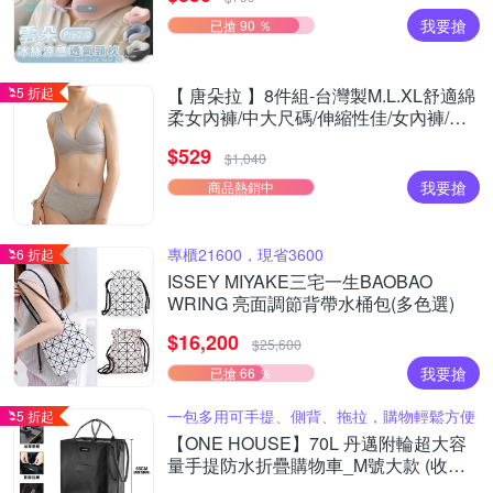
我要搶
已搶 90 ％
5 折起
【 唐朵拉 】8件組-台灣製M.L.XL舒適綿
柔女內褲/中大尺碼/伸縮性佳/女內褲/居
家/好穿/貼身(355)
$529
$1,040
我要搶
商品熱銷中
專櫃21600，現省3600
6 折起
ISSEY MIYAKE三宅一生BAOBAO
WRING 亮面調節背帶水桶包(多色選)
$16,200
$25,600
我要搶
已搶 66 ％
一包多用可手提、側背、拖拉，購物輕鬆方便
5 折起
【ONE HOUSE】70L 丹邁附輪超大容
量手提防水折疊購物車_M號大款 (收納
包/旅行袋/買菜車/收納推車/推車/摺疊購