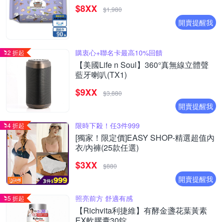
$8XX
$1,980
開賣提醒我
購衷心+聯名卡最高10%回饋
2 折起
【美國Life n Soul】360°真無線立體聲
藍牙喇叭(TX1)
$9XX
$3,880
開賣提醒我
限時下殺！任3件999
4 折起
[獨家！限定價]EASY SHOP-精選超值內
衣/內褲(25款任選)
$3XX
$880
開賣提醒我
照亮前方 舒適有感
5 折起
【Richvita利捷維】有酵金盞花葉黃素
EX軟膠囊30錠