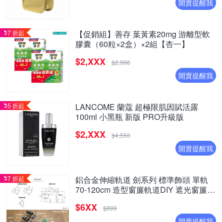
開賣提醒我
7 折起
【促銷組】善存 葉黃素20mg 游離型軟
膠囊（60粒×2盒）×2組【杏一】
$2,XXX
$2,996
開賣提醒我
5 折起
LANCOME 蘭蔻 超極限肌因賦活露
100ml 小黑瓶 新版 PRO升級版
$2,XXX
$4,550
開賣提醒我
7 折起
鋁合金伸縮軌道 劍系列 標準飾頭 單軌
70-120cm 造型窗簾軌道DIY 遮光窗簾用
窗簾軌道
$6XX
$899
開賣提醒我