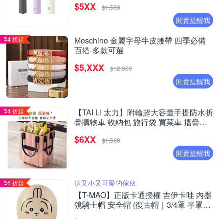
$5XX
$1,580
開賣提醒我
4 折起
Moschino 金屬字母牛皮腰帶 四季必備
百搭-多款可選
$5,XXX
$12,000
開賣提醒我
4 折起
【TAI LI 太力】附輪超大容量手提防水折
疊購物車 收納包 旅行袋 買菜車 摺疊購
物車(40X30X50CM)
$6XX
$1,500
開賣提醒我
這又小又可愛的傢伙
6 折起
【T-MAO】正版卡通授權 吉伊卡哇 內墨
鏡騎士帽 安全帽 (復古帽｜3/4罩 半罩｜
經典授權彩繪｜吉伊｜小八貓｜小八｜