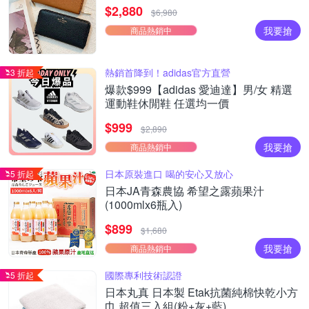
$2,880
$6,980
我要搶
商品熱銷中
熱銷首降到！adidas官方直營
3 折起
爆款$999【adidas 愛迪達】男/女 精選
運動鞋休閒鞋 任選均一價
$999
$2,890
我要搶
商品熱銷中
日本原裝進口 喝的安心又放心
5 折起
日本JA青森農協 希望之露蘋果汁
(1000mlx6瓶入)
$899
$1,680
我要搶
商品熱銷中
國際專利技術認證
5 折起
日本丸真 日本製 Etak抗菌純棉快乾小方
巾 超值三入組(粉+灰+藍)