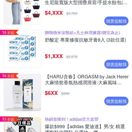
生尼龍寬版大型摺疊肩背/手提水餃包(多
款選)
$4,XXX
$5,700
開賣提醒我
贈嚕嚕米深盤組+凡士林潤膚露(贈完為止)
5 折起
舒酸定 專業修復抗敏牙膏8入 (3款任選)
$1,XXX
$2,078
開賣提醒我
6 折起
【HARU含春】ORGASM by Jack Herer
大麻情慾香氛熱感潤滑液-大麻風味
(155ml)
$6XX
$999
開賣提醒我
熱銷首降到！adidas官方直營
3 折起
爆款$999【adidas 愛迪達】男/女 精選