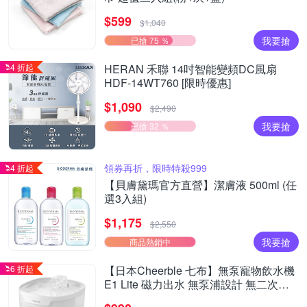
$599
$1,040
我要搶
已搶 75 ％
4 折起
HERAN 禾聯 14吋智能變頻DC風扇
HDF-14WT760 [限時優惠]
$1,090
$2,490
我要搶
已搶 32 ％
領券再折，限時特殺999
4 折起
【貝膚黛瑪官方直營】潔膚液 500ml (任
選3入組)
$1,175
$2,550
我要搶
商品熱銷中
6 折起
【日本Cheerble 七布】無泵寵物飲水機
E1 Lite 磁力出水 無泵浦設計 無二次汙
染 小型貓狗通用