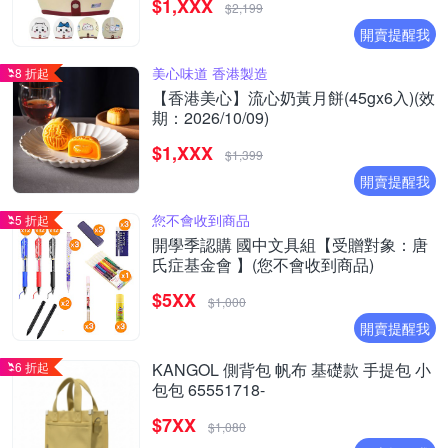
$1,XXX
烏薩奇｜兔子｜兔兔｜K1）
$2,199
開賣提醒我
美心味道 香港製造
8 折起
【香港美心】流心奶黃月餅(45gx6入)(效
期：2026/10/09)
$1,XXX
$1,399
開賣提醒我
您不會收到商品
5 折起
開學季認購 國中文具組【受贈對象：唐
氏症基金會 】(您不會收到商品)
$5XX
$1,000
開賣提醒我
6 折起
KANGOL 側背包 帆布 基礎款 手提包 小
包包 65551718-
$7XX
$1,080