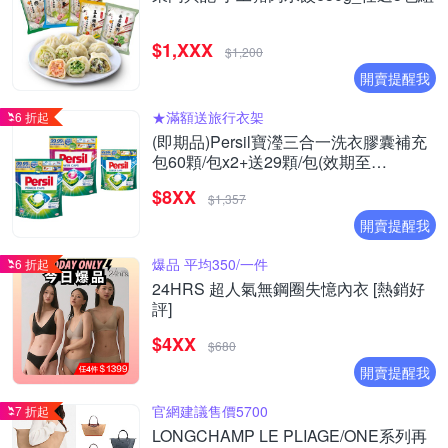
$1,XXX
$1,200
開賣提醒我
★滿額送旅行衣架
6 折起
(即期品)Persil寶瀅三合一洗衣膠囊補充
包60顆/包x2+送29顆/包(效期至
2026/09/27)
$8XX
$1,357
開賣提醒我
爆品 平均350/一件
6 折起
24HRS 超人氣無鋼圈失憶內衣 [熱銷好
評]
$4XX
$680
開賣提醒我
官網建議售價5700
7 折起
LONGCHAMP LE PLIAGE/ONE系列再