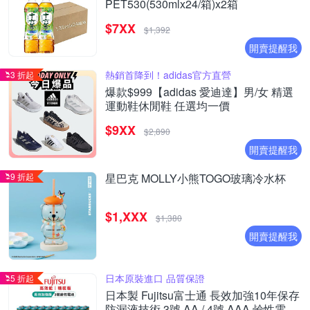
PET530(530mlx24/箱)x2箱
$7XX
$1,392
開賣提醒我
熱銷首降到！adidas官方直營
3 折起
爆款$999【adidas 愛迪達】男/女 精選
運動鞋休閒鞋 任選均一價
$9XX
$2,890
開賣提醒我
9 折起
星巴克 MOLLY小熊TOGO玻璃冷水杯
$1,XXX
$1,380
開賣提醒我
日本原裝進口 品質保證
5 折起
日本製 Fujitsu富士通 長效加強10年保存
防漏液技術 3號 AA / 4號 AAA 鹼性電池