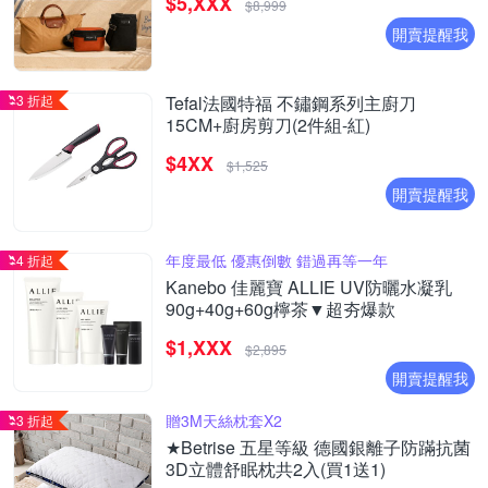
$5,XXX
$8,999
開賣提醒我
3 折起
Tefal法國特福 不鏽鋼系列主廚刀
15CM+廚房剪刀(2件組-紅)
$4XX
$1,525
開賣提醒我
年度最低 優惠倒數 錯過再等一年
4 折起
Kanebo 佳麗寶 ALLIE UV防曬水凝乳
90g+40g+60g檸茶▼超夯爆款
$1,XXX
$2,895
開賣提醒我
贈3M天絲枕套X2
3 折起
★Betrise 五星等級 德國銀離子防蹣抗菌
3D立體舒眠枕共2入(買1送1)