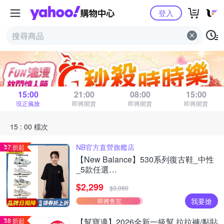
Yahoo購物中心
登入
秒殺時時樂
距 15 : 00 場結束
15:00
21:00
08:00
15:00
現正瘋搶
即將開賣
即將開賣
即將開賣
15 : 00 檔次
NB官方直營旗艦店
7 折起
【New Balance】530系列復古鞋_中性
_5款任選
(MR530EWB/U530SEA/SUB/7VI/9TN)
$2,299
$3,080
我要搶
即將售完
8 折起
【幫寶適】2026全新一級幫 拉拉褲/黏貼