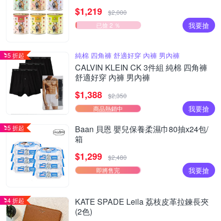
食貓罐 德罐 挑嘴貓
$1,219
$2,000
我要搶
已搶 2 ％
純棉 四角褲 舒適好穿 內褲 男內褲
5 折起
CALVIN KLEIN CK 3件組 純棉 四角褲
舒適好穿 內褲 男內褲
$1,388
$2,350
我要搶
商品熱銷中
5 折起
Baan 貝恩 嬰兒保養柔濕巾80抽x24包/
箱
$1,299
$2,480
我要搶
即將售完
4 折起
KATE SPADE Leila 荔枝皮革拉鍊長夾
(2色)