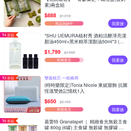
素)兩盒組
$888
$1,018
我要搶
商品熱銷中
4 折起
*SHU UEMURA植村秀 酒粕活酵淨亮潔
顏油450ml+黑米精萃潔顏油50ml*3 (正
統公司貨)
$1,799
$3,980
我要搶
即將售完
雙面枕芯 一枕兩用
3 折起
(時時樂限定)Tonia Nicole 東妮寢飾 抗菌
恆溫雙效記憶枕1入
$650
$2,160
我要搶
即將售完
6 折起
葛蕾特 Granatapet ｜ 精緻食光無穀主食
罐 800g (6罐) 主食罐 無穀罐 無膠罐 主