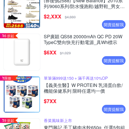
(券後價2588)【New Balance】2010系
列/9060系列/防水慢跑鞋/越野鞋_男女_8
款任選
$2,XXX
$4,880
開賣提醒我
6 折起
SP廣穎 QS58 20000mAh QC PD 20W
TypeC雙向快充行動電源_具Wh標示
$6XX
$1,029
開賣提醒我
單筆滿999送150＋滿千再送10%OP
限搶
【義美生醫】W PROTEIN 乳清蛋白飲/
機能保健系列 限時任選均一價
$7XX
開賣提醒我
香菜風味新上市
9 折起
東門興記 手工豬肉水餃650g_任選5包組