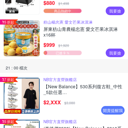
$880
物車)
$1,498
我要搶
商品熱銷中
枋山楊忠憲 愛文芒果冰淇淋
5 折起
屏東枋山青農楊忠憲 愛文芒果冰淇淋
x16杯
$999
$1,920
我要搶
已搶 9 ％
21 : 00 檔次
NB官方直營旗艦店
7 折起
【New Balance】530系列復古鞋_中性
_5款任選
(MR530EWB/U530SEA/SUB/7VI/9TN)
$2,XXX
$3,080
開賣提醒我
NB官方直營旗艦店
5 折起