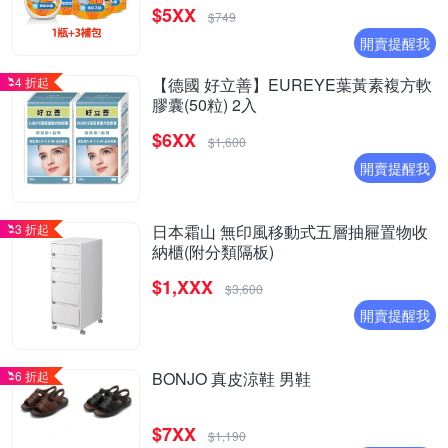
$5XX
$749
開賣提醒我
4 折起
【德國 好立善】EUREYE葉黃素複方軟
膠囊(50粒) 2入
$6XX
$1,600
開賣提醒我
3 折起
日本霜山 無印風移動式五層抽屜置物收
納櫃(附分類隔板)
$1,XXX
$3,600
開賣提醒我
6 折起
BONJO 真皮涼鞋 男鞋
$7XX
$1,190