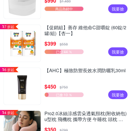
$990
$1,480
我要搶
商品熱銷中
7 折起
【促銷組】善存 維他命C甜嚼錠 (60錠/2
罐/組)【杏一】
$399
$558
我要搶
已搶 44 ％
6 折起
【AHC】極致防禦長效水潤防曬乳30ml
$450
$750
我要搶
已搶 10 ％
4 折起
Pro2.0冰絲涼感雲朵透氣頸枕(附收納包)
u型枕 飛機枕 攜帶方便 午睡枕 頭枕 遠
程旅行
$350
$799