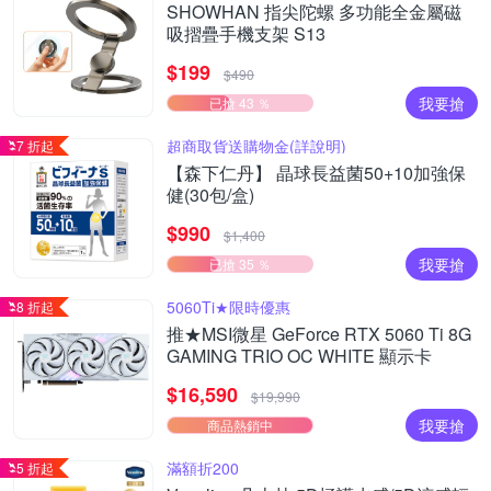
SHOWHAN 指尖陀螺 多功能全金屬磁
吸摺疊手機支架 S13
$199
$490
我要搶
已搶 43 ％
超商取貨送購物金(詳說明)
7 折起
【森下仁丹】 晶球長益菌50+10加強保
健(30包/盒)
$990
$1,400
我要搶
已搶 35 ％
5060Ti★限時優惠
8 折起
推★MSI微星 GeForce RTX 5060 Ti 8G
GAMING TRIO OC WHITE 顯示卡
$16,590
$19,990
我要搶
商品熱銷中
滿額折200
5 折起