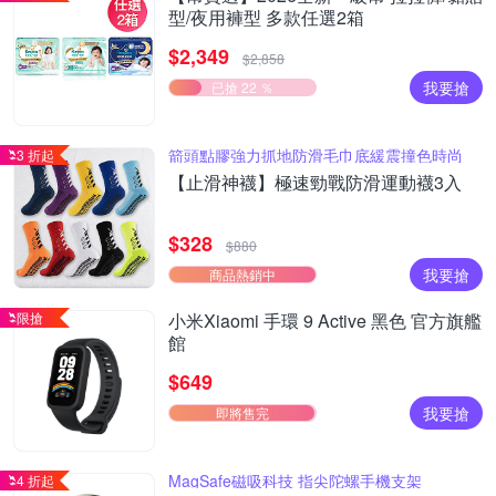
型/夜用褲型 多款任選2箱
$2,349
$2,858
我要搶
已搶 22 ％
箭頭點膠強力抓地防滑毛巾底緩震撞色時尚
3 折起
【止滑神襪】極速勁戰防滑運動襪3入
$328
$880
我要搶
商品熱銷中
限搶
小米Xiaomi 手環 9 Active 黑色 官方旗艦
館
$649
我要搶
即將售完
MagSafe磁吸科技 指尖陀螺手機支架
4 折起