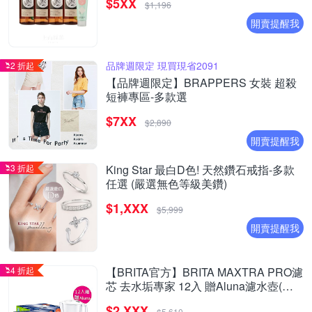
$5XX
烏龍茶)
$1,196
開賣提醒我
品牌週限定 現買現省2091
2 折起
【品牌週限定】BRAPPERS 女裝 超殺
短褲專區-多款選
$7XX
$2,890
開賣提醒我
3 折起
King Star 最白D色! 天然鑽石戒指-多款
任選 (嚴選無色等級美鑽)
$1,XXX
$5,999
開賣提醒我
4 折起
【BRITA官方】BRITA MAXTRA PRO濾
芯 去水垢專家 12入 贈Aluna濾水壺(含1
芯)
$2,XXX
$5,610