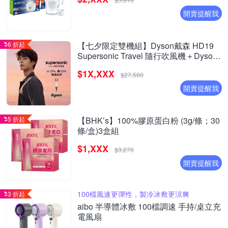
開賣提醒我
6 折起
【七夕限定雙機組】Dyson戴森 HD19
Supersonic Travel 隨行吹風機＋Dyson
airstrait 二合一吹風直髮器 HT01
$1X,XXX
$27,500
開賣提醒我
5 折起
【BHK’s】100%膠原蛋白粉 (3g/條；30
條/盒)3盒組
$1,XXX
$3,270
開賣提醒我
100檔風速更彈性，製冷冰敷更涼爽
3 折起
aibo 半導體冰敷 100檔調速 手持/桌立充
電風扇