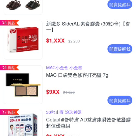
開賣提醒我
8 折起
新鐵多 SiderAL-素食膠囊 (30粒/盒)【杏
一】
$1,XXX
$2,200
開賣提醒我
MAC小金盒 小金盤
6 折起
MAC 口袋雙色修容打亮盤 7g
$9XX
$1,620
開賣提醒我
30秒止癢 滾珠神器
7 折起
Cetaphil舒特膚 AD益膚康瞬效舒敏凝膠
超值優惠組