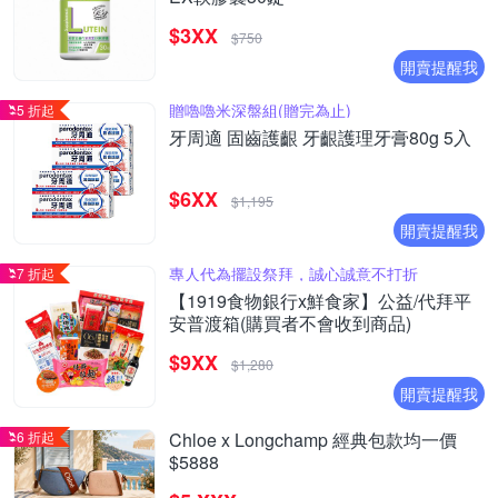
$3XX
$750
開賣提醒我
贈嚕嚕米深盤組(贈完為止)
5 折起
牙周適 固齒護齦 牙齦護理牙膏80g 5入
$6XX
$1,195
開賣提醒我
專人代為擺設祭拜，誠心誠意不打折
7 折起
【1919食物銀行x鮮食家】公益/代拜平
安普渡箱(購買者不會收到商品)
$9XX
$1,280
開賣提醒我
6 折起
Chloe x Longchamp 經典包款均一價
$5888