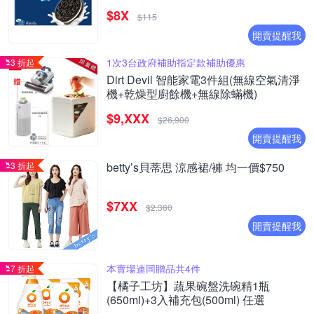
20261003)
$8X
$115
開賣提醒我
1次3台政府補助指定款補助優惠
3 折起
Dirt Devil 智能家電3件組(無線空氣清淨
機+乾燥型廚餘機+無線除蟎機)
$9,XXX
$26,900
開賣提醒我
3 折起
betty’s貝蒂思 涼感裙/褲 均一價$750
$7XX
$2,380
開賣提醒我
本賣場連同贈品共4件
7 折起
【橘子工坊】蔬果碗盤洗碗精1瓶
(650ml)+3入補充包(500ml) 任選