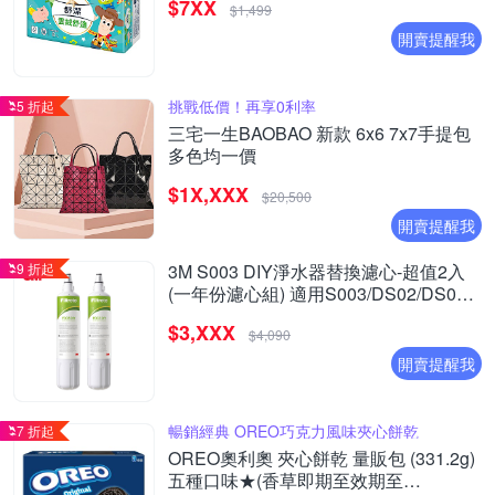
$7XX
$1,499
開賣提醒我
挑戰低價！再享0利率
5 折起
三宅一生BAOBAO 新款 6x6 7x7手提包
多色均一價
$1X,XXX
$20,500
開賣提醒我
9 折起
3M S003 DIY淨水器替換濾心-超值2入
(一年份濾心組) 適用S003/DS02/DS03
系列濾心
$3,XXX
$4,090
開賣提醒我
暢銷經典 OREO巧克力風味夾心餅乾
7 折起
OREO奧利奧 夾心餅乾 量販包 (331.2g)
五種口味★(香草即期至效期至