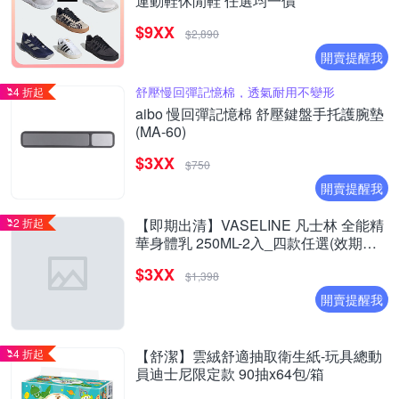
運動鞋休閒鞋 任選均一價
$9XX
$2,890
開賣提醒我
舒壓慢回彈記憶棉，透氣耐用不變形
4 折起
aibo 慢回彈記憶棉 舒壓鍵盤手托護腕墊
(MA-60)
$3XX
$750
開賣提醒我
2 折起
【即期出清】VASELINE 凡士林 全能精
華身體乳 250ML-2入_四款任選(效期至
2027/1)
$3XX
$1,398
開賣提醒我
4 折起
【舒潔】雲絨舒適抽取衛生紙-玩具總動
員迪士尼限定款 90抽x64包/箱