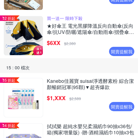
買一送一 限時下殺
2 折起
★好傘王 電光黑膠降溫反向自動傘(反向
傘/抗UV/防曬/遮陽傘/自動雨傘/摺疊傘降
溫)(買1送1)
$6XX
$2,380
開賣提醒我
15 : 00 檔次
5 折起
Kanebo佳麗寶 suisai淨透酵素粉 綜合潔
顏暢銷冠軍(95顆)▼超夯爆款
$1,XXX
$2,589
開賣提醒我
4 折起
拭拭樂 超純水嬰兒柔濕紙巾90抽x36包/
箱(獨家增量版) -贈-酒精濕紙巾10抽x3包