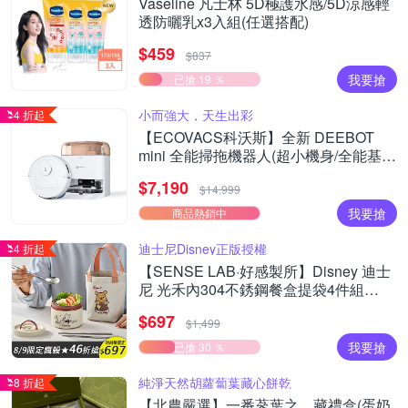
Vaseline 凡士林 5D極護水感/5D涼感輕
透防曬乳x3入組(任選搭配)
$459
$837
我要搶
已搶 19 ％
小而強大，天生出彩
4 折起
【ECOVACS科沃斯】全新 DEEBOT
mini 全能掃拖機器人(超小機身/全能基
站/毛髮不纏繞/靜音清潔）
$7,190
$14,999
我要搶
商品熱銷中
迪士尼Disney正版授權
4 折起
【SENSE LAB·好感製所】Disney 迪士
尼 光禾內304不銹鋼餐盒提袋4件組
700ml(304湯匙+筷子/提袋/彩色禮盒)
$697
$1,499
我要搶
已搶 30 ％
純淨天然胡蘿蔔葉藏心餅乾
8 折起
【北農嚴選】一番蔘葉之．藏禮盒(蛋奶