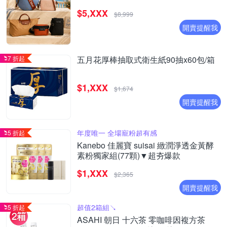
$5,XXX
$8,999
開賣提醒我
7 折起
五月花厚棒抽取式衛生紙90抽x60包/箱
$1,XXX
$1,674
開賣提醒我
年度唯一 全場寵粉超有感
5 折起
Kanebo 佳麗寶 suisai 緻潤淨透金黃酵
素粉獨家組(77顆)▼超夯爆款
$1,XXX
$2,365
開賣提醒我
超值2箱組↘︎
5 折起
ASAHI 朝日 十六茶 零咖啡因複方茶