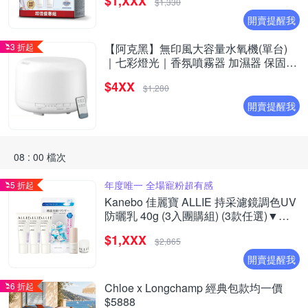
$1,XXX
$1,330
開賣提醒我
3 折起
【阿克黑】無印風大容量水氧機(單台)
｜七彩燈光｜香氛噴霧器 加濕器 保固一
年｜升級遙控版
$4XX
$1,280
開賣提醒我
08 : 00 檔次
年度唯一 全場寵粉超有感
5 折起
Kanebo 佳麗寶 ALLIE 持采濾鏡調色UV
防曬乳 40g (3入團購組) (3款任選)▼超
夯爆款
$1,XXX
$2,865
開賣提醒我
6 折起
Chloe x Longchamp 經典包款均一價
$5888