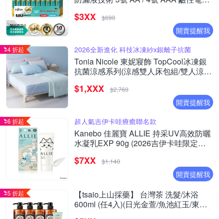
(精裝版20入裝)
$3XX
$690
開賣提醒我
2026全新進化 科技冰凍紗x銀離子抗菌
4 折起
Tonia Nicole 東妮寢飾 TopCool冰凍銀
抗菌涼感系列(涼感雙人床包組/雙人涼感
墊/單人涼感被)任選均價
$1,XXX
$2,760
開賣提醒我
超人氣吉伊卡哇療癒聯名款
6 折起
Kanebo 佳麗寶 ALLIE 持采UV高效防曬
水凝乳EXP 90g (2026吉伊卡哇限定包
裝)
$7XX
$1,140
開賣提醒我
5 折起
【tsaio上山採藥】 台灣茶 洗髮/沐浴
600ml (任4入)(日光金萱/魚池紅玉/東方
美人/文山包種/手捻花/冷泉玉露/國寶茶/