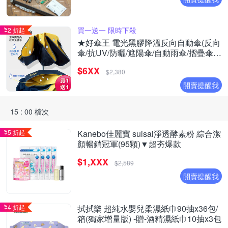
買一送一 限時下殺
2 折起
★好傘王 電光黑膠降溫反向自動傘(反向
傘/抗UV/防曬/遮陽傘/自動雨傘/摺疊傘降
溫)(買1送1)
$6XX
$2,380
開賣提醒我
15 : 00 檔次
5 折起
Kanebo佳麗寶 suisai淨透酵素粉 綜合潔
顏暢銷冠軍(95顆)▼超夯爆款
$1,XXX
$2,589
開賣提醒我
4 折起
拭拭樂 超純水嬰兒柔濕紙巾90抽x36包/
箱(獨家增量版) -贈-酒精濕紙巾10抽x3包