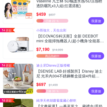
Vaseline 凡士林 5D極護水感/5D涼感輕
透防曬乳x3入組(任選搭配)
$459
$837
我要搶
已搶 22 ％
小而強大，天生出彩
4 折起
【ECOVACS科沃斯】全新 DEEBOT
mini 全能掃拖機器人(超小機身/全能基
站/毛髮不纏繞/靜音清潔）
$7,190
$14,999
我要搶
商品熱銷中
迪士尼Disney正版授權
4 折起
【SENSE LAB·好感製所】Disney 迪士
尼 光禾內304不銹鋼餐盒提袋4件組
700ml(304湯匙+筷子/提袋/彩色禮盒)
$697
$1,499
我要搶
已搶 30 ％
純淨天然胡蘿蔔葉藏心餅乾
8 折起
【北農嚴選】一番蔘葉之．藏禮盒(蛋奶