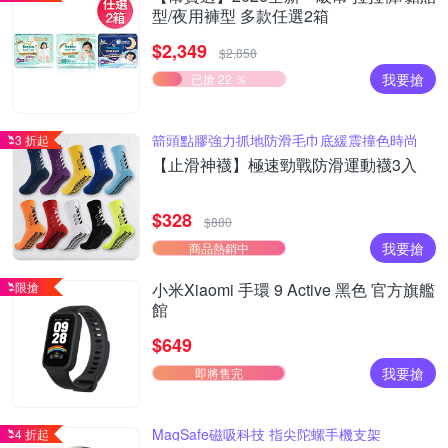
型/夜用褲型 多款任選2箱
$2,349
$2,858
我要搶
已搶 22 ％
箭頭點膠強力抓地防滑毛巾底緩震撞色時尚
3 折起
【止滑神襪】極速勁戰防滑運動襪3入
$328
$880
我要搶
商品熱銷中
限搶
小米Xiaomi 手環 9 Active 黑色 官方旗艦
館
$649
我要搶
即將售完
MagSafe磁吸科技 指尖陀螺手機支架
4 折起