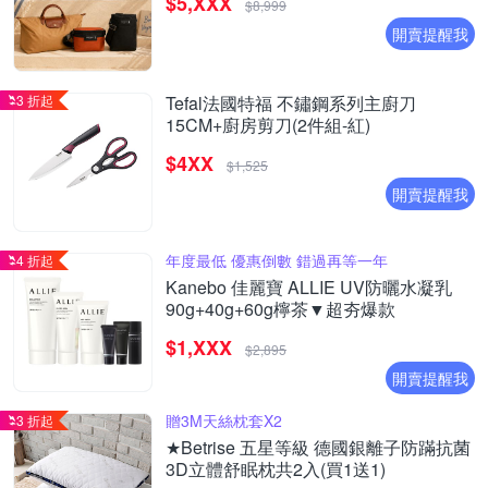
$5,XXX
$8,999
開賣提醒我
3 折起
Tefal法國特福 不鏽鋼系列主廚刀
15CM+廚房剪刀(2件組-紅)
$4XX
$1,525
開賣提醒我
年度最低 優惠倒數 錯過再等一年
4 折起
Kanebo 佳麗寶 ALLIE UV防曬水凝乳
90g+40g+60g檸茶▼超夯爆款
$1,XXX
$2,895
開賣提醒我
贈3M天絲枕套X2
3 折起
★Betrise 五星等級 德國銀離子防蹣抗菌
3D立體舒眠枕共2入(買1送1)