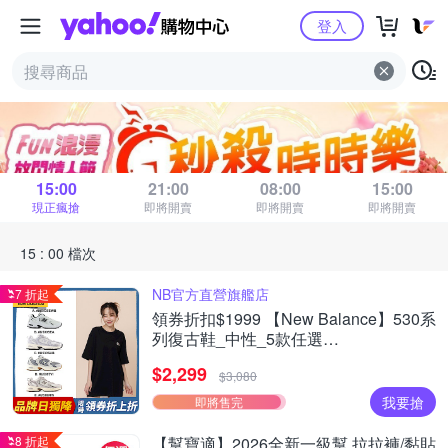
Yahoo購物中心
登入
秒殺時時樂
距 15 : 00 場結束
15:00
21:00
08:00
15:00
現正瘋搶
即將開賣
即將開賣
即將開賣
15 : 00 檔次
NB官方直營旗艦店
7 折起
領券折扣$1999 【New Balance】530系
列復古鞋_中性_5款任選
(MR530EWB/U530SEA/SUB/7VI/9TN)
$2,299
$3,080
我要搶
即將售完
8 折起
【幫寶適】2026全新一級幫 拉拉褲/黏貼