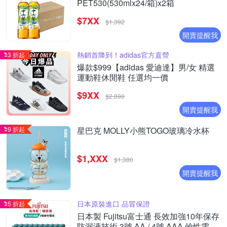
PET530(530mlx24/箱)x2箱
$7XX
$1,392
開賣提醒我
熱銷首降到！adidas官方直營
3 折起
爆款$999【adidas 愛迪達】男/女 精選
運動鞋休閒鞋 任選均一價
$9XX
$2,890
開賣提醒我
9 折起
星巴克 MOLLY小熊TOGO玻璃冷水杯
$1,XXX
$1,380
開賣提醒我
日本原裝進口 品質保證
5 折起
日本製 Fujitsu富士通 長效加強10年保存
防漏液技術 3號 AA / 4號 AAA 鹼性電池