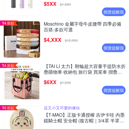
$5XX
$1,580
開賣提醒我
4 折起
Moschino 金屬字母牛皮腰帶 四季必備
百搭-多款可選
$4,XXX
$12,000
開賣提醒我
4 折起
【TAI LI 太力】附輪超大容量手提防水折
疊購物車 收納包 旅行袋 買菜車 摺疊購
物車(40X30X50CM)
$6XX
$1,500
開賣提醒我
這又小又可愛的傢伙
6 折起
【T-MAO】正版卡通授權 吉伊卡哇 內墨
鏡騎士帽 安全帽 (復古帽｜3/4罩 半罩｜
經典授權彩繪｜吉伊｜小八貓｜小八｜