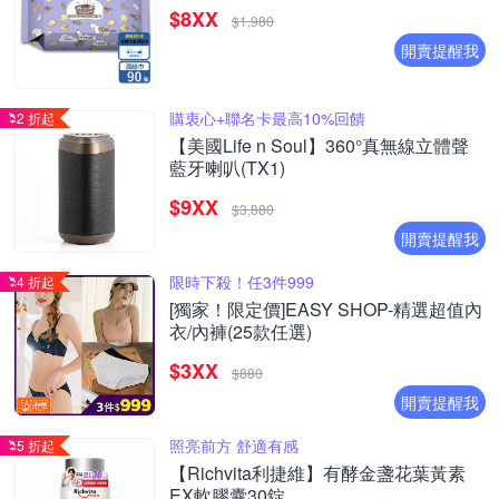
$8XX
$1,980
開賣提醒我
購衷心+聯名卡最高10%回饋
2 折起
【美國Life n Soul】360°真無線立體聲
藍牙喇叭(TX1)
$9XX
$3,880
開賣提醒我
限時下殺！任3件999
4 折起
[獨家！限定價]EASY SHOP-精選超值內
衣/內褲(25款任選)
$3XX
$880
開賣提醒我
照亮前方 舒適有感
5 折起
【Richvita利捷維】有酵金盞花葉黃素
EX軟膠囊30錠