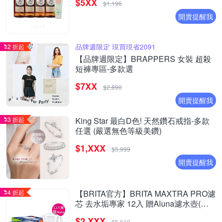
$5XX
烏龍茶)
$1,196
開賣提醒我
品牌週限定 現買現省2091
2 折起
【品牌週限定】BRAPPERS 女裝 超殺
短褲專區-多款選
$7XX
$2,890
開賣提醒我
3 折起
King Star 最白D色! 天然鑽石戒指-多款
任選 (嚴選無色等級美鑽)
$1,XXX
$5,999
開賣提醒我
4 折起
【BRITA官方】BRITA MAXTRA PRO濾
芯 去水垢專家 12入 贈Aluna濾水壺(含1
芯)
$2,XXX
$5,610