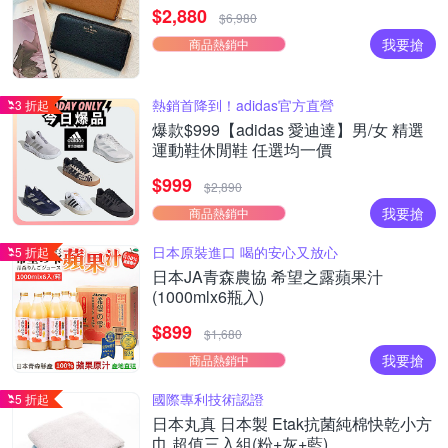
$2,880
$6,980
我要搶
商品熱銷中
熱銷首降到！adidas官方直營
3 折起
爆款$999【adidas 愛迪達】男/女 精選
運動鞋休閒鞋 任選均一價
$999
$2,890
我要搶
商品熱銷中
日本原裝進口 喝的安心又放心
5 折起
日本JA青森農協 希望之露蘋果汁
(1000mlx6瓶入)
$899
$1,680
我要搶
商品熱銷中
國際專利技術認證
5 折起
日本丸真 日本製 Etak抗菌純棉快乾小方
巾 超值三入組(粉+灰+藍)