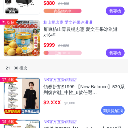
$880
物車)
$1,498
我要搶
商品熱銷中
枋山楊忠憲 愛文芒果冰淇淋
5 折起
屏東枋山青農楊忠憲 愛文芒果冰淇淋
x16杯
$999
$1,920
我要搶
已搶 13 ％
21 : 00 檔次
NB官方直營旗艦店
7 折起
領券折扣$1999 【New Balance】530系
列復古鞋_中性_5款任選
(MR530EWB/U530SEA/SUB/7VI/9TN)
$2,XXX
$3,080
開賣提醒我
NB官方直營旗艦店
5 折起