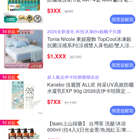
(精裝版20入裝)
$3XX
$690
開賣提醒我
2026全新進化 科技冰凍紗x銀離子抗菌
4 折起
Tonia Nicole 東妮寢飾 TopCool冰凍銀
抗菌涼感系列(涼感雙人床包組/雙人涼感
墊/單人涼感被)任選均價
$1,XXX
$2,760
開賣提醒我
超人氣吉伊卡哇療癒聯名款
6 折起
Kanebo 佳麗寶 ALLIE 持采UV高效防曬
水凝乳EXP 90g (2026吉伊卡哇限定包
裝)
$7XX
$1,140
開賣提醒我
5 折起
【tsaio上山採藥】 台灣茶 洗髮/沐浴
600ml (任4入)(日光金萱/魚池紅玉/東方
美人/文山包種/手捻花/冷泉玉露/國寶茶/