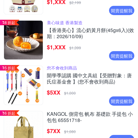
$1,XXX
烏薩奇｜兔子｜兔兔｜K1）
$2,199
開賣提醒我
美心味道 香港製造
8 折起
【香港美心】流心奶黃月餅(45gx6入)(效
期：2026/10/09)
$1,XXX
$1,399
開賣提醒我
您不會收到商品
5 折起
開學季認購 國中文具組【受贈對象：唐
氏症基金會 】(您不會收到商品)
$5XX
$1,000
開賣提醒我
6 折起
KANGOL 側背包 帆布 基礎款 手提包 小
包包 65551718-
$7XX
$1,080