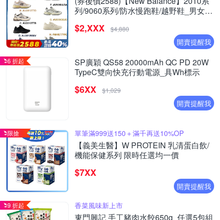
(券後價2588)【New Balance】2010系
列/9060系列/防水慢跑鞋/越野鞋_男女_8
款任選
$2,XXX
$4,880
開賣提醒我
6 折起
SP廣穎 QS58 20000mAh QC PD 20W
TypeC雙向快充行動電源_具Wh標示
$6XX
$1,029
開賣提醒我
單筆滿999送150＋滿千再送10%OP
限搶
【義美生醫】W PROTEIN 乳清蛋白飲/
機能保健系列 限時任選均一價
$7XX
開賣提醒我
香菜風味新上市
9 折起
東門興記 手工豬肉水餃650g_任選5包組