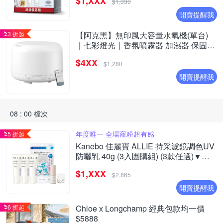
$1,XXX
$1,330
開賣提醒我
3 折起
【阿克黑】無印風大容量水氧機(單台)
｜七彩燈光｜香氛噴霧器 加濕器 保固一
年｜升級遙控版
$4XX
$1,280
開賣提醒我
08 : 00 檔次
年度唯一 全場寵粉超有感
5 折起
Kanebo 佳麗寶 ALLIE 持采濾鏡調色UV
防曬乳 40g (3入團購組) (3款任選)▼超
夯爆款
$1,XXX
$2,865
開賣提醒我
6 折起
Chloe x Longchamp 經典包款均一價
$5888