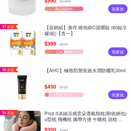
$990
$1,480
我要搶
商品熱銷中
7 折起
【促銷組】善存 維他命C甜嚼錠 (60錠/2
罐/組)【杏一】
$399
$558
我要搶
已搶 50 ％
6 折起
【AHC】極致防禦長效水潤防曬乳30ml
$450
$750
我要搶
已搶 10 ％
4 折起
Pro2.0冰絲涼感雲朵透氣頸枕(附收納包)
u型枕 飛機枕 攜帶方便 午睡枕 頭枕 遠
程旅行
$350
$799