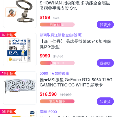
SHOWHAN 指尖陀螺 多功能全金屬磁
吸摺疊手機支架 S13
$199
$490
我要搶
已搶 61 ％
超商取貨送購物金(詳說明)
7 折起
【森下仁丹】 晶球長益菌50+10加強保
健(30包/盒)
$990
$1,400
我要搶
已搶 35 ％
5060Ti★限時優惠
8 折起
推★MSI微星 GeForce RTX 5060 Ti 8G
GAMING TRIO OC WHITE 顯示卡
$16,590
$19,990
我要搶
商品熱銷中
滿額折200
5 折起