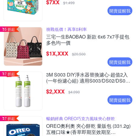
$7XX
$1,499
開賣提醒我
挑戰低價！再享0利率
5 折起
三宅一生BAOBAO 新款 6x6 7x7手提包
多色均一價
$1X,XXX
$20,500
開賣提醒我
7 折起
3M S003 DIY淨水器替換濾心-超值2入
(一年份濾心組) 適用S003/DS02/DS03
系列濾心
$2,XXX
$4,090
開賣提醒我
暢銷經典 OREO巧克力風味夾心餅乾
7 折起
OREO奧利奧 夾心餅乾 量販包 (331.2g)
五種口味★(香草即期至效期至