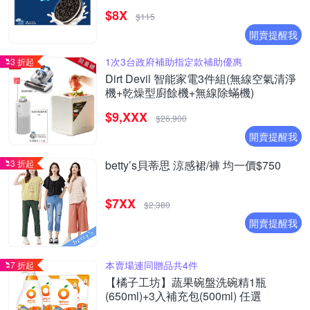
20261003)
$8X
$115
開賣提醒我
1次3台政府補助指定款補助優惠
3 折起
Dirt Devil 智能家電3件組(無線空氣清淨
機+乾燥型廚餘機+無線除蟎機)
$9,XXX
$26,900
開賣提醒我
3 折起
betty’s貝蒂思 涼感裙/褲 均一價$750
$7XX
$2,380
開賣提醒我
本賣場連同贈品共4件
7 折起
【橘子工坊】蔬果碗盤洗碗精1瓶
(650ml)+3入補充包(500ml) 任選