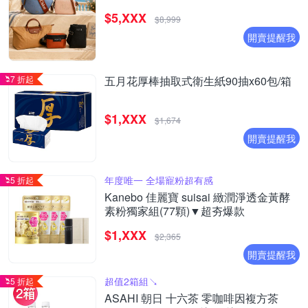
$5,XXX
$8,999
開賣提醒我
7 折起
五月花厚棒抽取式衛生紙90抽x60包/箱
$1,XXX
$1,674
開賣提醒我
年度唯一 全場寵粉超有感
5 折起
Kanebo 佳麗寶 suisai 緻潤淨透金黃酵
素粉獨家組(77顆)▼超夯爆款
$1,XXX
$2,365
開賣提醒我
超值2箱組↘︎
5 折起
ASAHI 朝日 十六茶 零咖啡因複方茶