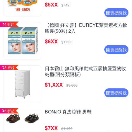
$5XX
$749
開賣提醒我
4 折起
【德國 好立善】EUREYE葉黃素複方軟
膠囊(50粒) 2入
$6XX
$1,600
開賣提醒我
3 折起
日本霜山 無印風移動式五層抽屜置物收
納櫃(附分類隔板)
$1,XXX
$3,600
開賣提醒我
6 折起
BONJO 真皮涼鞋 男鞋
$7XX
$1,190