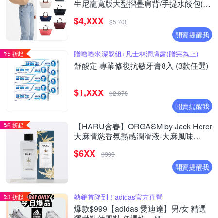
生尼龍寬版大型摺疊肩背/手提水餃包(多
款選)
$4,XXX
$5,700
開賣提醒我
贈嚕嚕米深盤組+凡士林潤膚露(贈完為止)
5 折起
舒酸定 專業修復抗敏牙膏8入 (3款任選)
$1,XXX
$2,078
開賣提醒我
6 折起
【HARU含春】ORGASM by Jack Herer
大麻情慾香氛熱感潤滑液-大麻風味
(155ml)
$6XX
$999
開賣提醒我
熱銷首降到！adidas官方直營
3 折起
爆款$999【adidas 愛迪達】男/女 精選