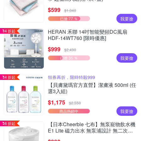
$599
$1,040
我要搶
已搶 77 ％
4 折起
HERAN 禾聯 14吋智能變頻DC風扇
HDF-14WT760 [限時優惠]
$999
$2,490
我要搶
已搶 35 ％
領券再折，限時特殺999
4 折起
【貝膚黛瑪官方直營】潔膚液 500ml (任
選3入組)
$1,175
$2,550
我要搶
商品熱銷中
6 折起
【日本Cheerble 七布】無泵寵物飲水機
E1 Lite 磁力出水 無泵浦設計 無二次汙
染 小型貓狗通用