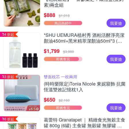
素)兩盒組
$888
$1,018
我要搶
商品熱銷中
4 折起
*SHU UEMURA植村秀 酒粕活酵淨亮潔
顏油450ml+黑米精萃潔顏油50ml*3 (正
統公司貨)
$1,799
$3,980
我要搶
即將售完
雙面枕芯 一枕兩用
3 折起
(時時樂限定)Tonia Nicole 東妮寢飾 抗菌
恆溫雙效記憶枕1入
$650
$2,160
我要搶
即將售完
6 折起
葛蕾特 Granatapet ｜ 精緻食光無穀主食
罐 800g (6罐) 主食罐 無穀罐 無膠罐 主