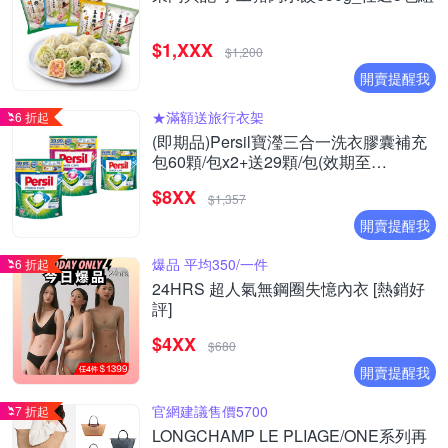
$1,XXX
$1,200
開賣提醒我
★滿額送旅行衣架
6 折起
(即期品)Persil寶瀅三合一洗衣膠囊補充
包60顆/包x2+送29顆/包(效期至
2026/09/27)
$8XX
$1,357
開賣提醒我
爆品 平均350/一件
6 折起
24HRS 超人氣無鋼圈失憶內衣 [熱銷好
評]
$4XX
$680
開賣提醒我
官網建議售價5700
7 折起
LONGCHAMP LE PLIAGE/ONE系列再