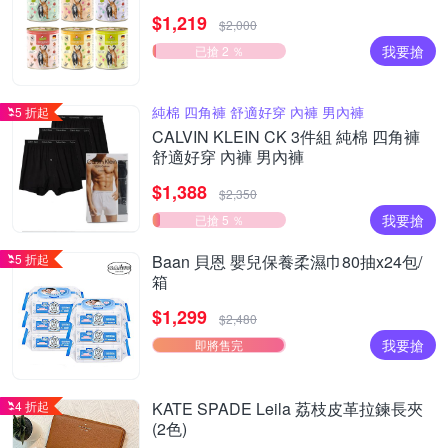
食貓罐 德罐 挑嘴貓
$1,219
$2,000
我要搶
已搶 2 ％
純棉 四角褲 舒適好穿 內褲 男內褲
5 折起
CALVIN KLEIN CK 3件組 純棉 四角褲
舒適好穿 內褲 男內褲
$1,388
$2,350
我要搶
已搶 5 ％
5 折起
Baan 貝恩 嬰兒保養柔濕巾80抽x24包/
箱
$1,299
$2,480
我要搶
即將售完
4 折起
KATE SPADE Leila 荔枝皮革拉鍊長夾
(2色)