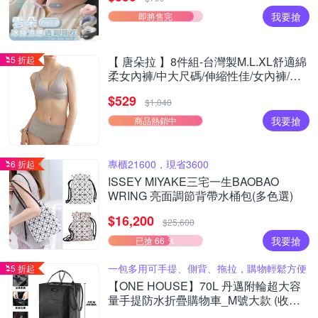
我要搶
即將售完
5 折起
【 唐朵拉 】8件組-台灣製M.L.XL舒適綿
柔女內褲/中大尺碼/伸縮性佳/女內褲/居
家/好穿/貼身(355)
$529
$1,040
我要搶
商品熱銷中
專櫃21600，現省3600
6 折起
ISSEY MIYAKE三宅一生BAOBAO
WRING 亮面調節背帶水桶包(多色選)
$16,200
$25,600
我要搶
已搶 66 ％
一包多用可手提、側背、拖拉，購物輕鬆方便
5 折起
【ONE HOUSE】70L 丹邁附輪超大容
量手提防水折疊購物車_M號大款 (收納
包/旅行袋/買菜車/收納推車/推車/摺疊購