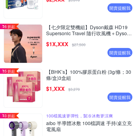
開賣提醒我
6 折起
【七夕限定雙機組】Dyson戴森 HD19
Supersonic Travel 隨行吹風機＋Dyson
airstrait 二合一吹風直髮器 HT01
$1X,XXX
$27,500
開賣提醒我
5 折起
【BHK’s】100%膠原蛋白粉 (3g/條；30
條/盒)3盒組
$1,XXX
$3,270
開賣提醒我
100檔風速更彈性，製冷冰敷更涼爽
3 折起
aibo 半導體冰敷 100檔調速 手持/桌立充
電風扇