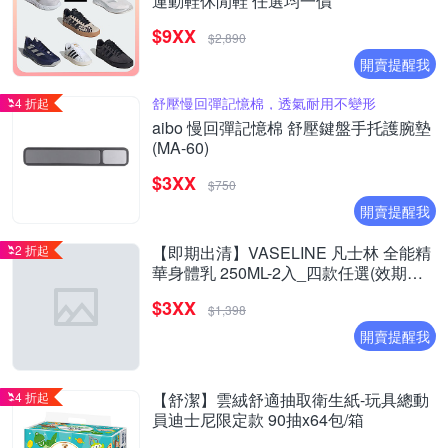
運動鞋休閒鞋 任選均一價
$9XX
$2,890
開賣提醒我
舒壓慢回彈記憶棉，透氣耐用不變形
4 折起
aibo 慢回彈記憶棉 舒壓鍵盤手托護腕墊
(MA-60)
$3XX
$750
開賣提醒我
2 折起
【即期出清】VASELINE 凡士林 全能精
華身體乳 250ML-2入_四款任選(效期至
2027/1)
$3XX
$1,398
開賣提醒我
4 折起
【舒潔】雲絨舒適抽取衛生紙-玩具總動
員迪士尼限定款 90抽x64包/箱