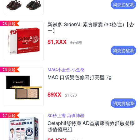
開賣提醒我
8 折起
新鐵多 SiderAL-素食膠囊 (30粒/盒)【杏
一】
$1,XXX
$2,200
開賣提醒我
MAC小金盒 小金盤
6 折起
MAC 口袋雙色修容打亮盤 7g
$9XX
$1,620
開賣提醒我
30秒止癢 滾珠神器
7 折起
Cetaphil舒特膚 AD益膚康瞬效舒敏凝膠
超值優惠組