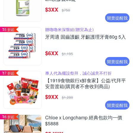
$3XX
$750
開賣提醒我
贈嚕嚕米深盤組(贈完為止)
5 折起
牙周適 固齒護齦 牙齦護理牙膏80g 5入
$6XX
$1,195
開賣提醒我
專人代為擺設祭拜，誠心誠意不打折
7 折起
【1919食物銀行x鮮食家】公益/代拜平
安普渡箱(購買者不會收到商品)
$9XX
$1,280
開賣提醒我
6 折起
Chloe x Longchamp 經典包款均一價
$5888