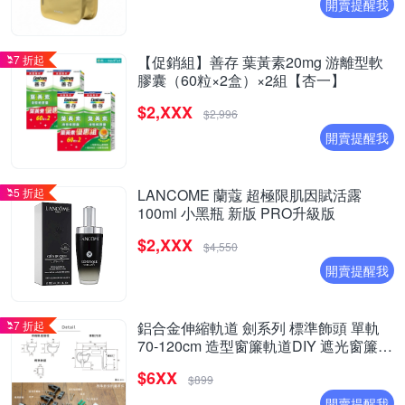
開賣提醒我
7 折起
【促銷組】善存 葉黃素20mg 游離型軟
膠囊（60粒×2盒）×2組【杏一】
$2,XXX
$2,996
開賣提醒我
5 折起
LANCOME 蘭蔻 超極限肌因賦活露
100ml 小黑瓶 新版 PRO升級版
$2,XXX
$4,550
開賣提醒我
7 折起
鋁合金伸縮軌道 劍系列 標準飾頭 單軌
70-120cm 造型窗簾軌道DIY 遮光窗簾用
窗簾軌道
$6XX
$899
開賣提醒我