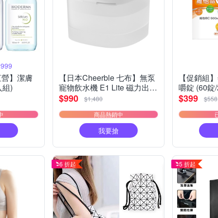
99
直營】潔膚
【日本Cheerble 七布】無泵
【促銷組】
入組)
寵物飲水機 E1 Lite 磁力出水
嚼錠 (60錠
無泵浦設計 無二次汙染 小型
$990
$399
$1,480
$558
貓狗通用
中
商品熱銷中
我要搶
6 折起
5 折起