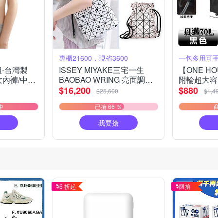
專櫃21600，現省3600
組-台灣製
ISSEY MIYAKE三宅一生
【ONE HO
女內褲/中大
BAOBAO WRING 亮面調節
附輪超大容
內褲/居家/
背帶水桶包(多色選)
購物車_M號
$16,200
$880
$25,600
$1,4
行袋/買菜車
中
已搶 66 ％
摺疊購物車
我要搶
6 折起
限搶