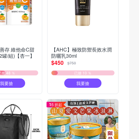
善存 維他命C甜
【AHC】極致防禦長效水潤
/2罐/組)【杏一】
防曬乳30ml
$450
$750
已搶 48 ％
已搶 10 ％
我要搶
我要搶
5 折起