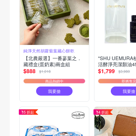
純淨天然胡蘿蔔葉藏心餅乾
【北農嚴選】一番蔘葉之．
*SHU UEMUR
藏禮盒(蛋奶素)兩盒組
活酵淨亮潔顏油45
精萃潔顏油50ml*
$888
$1,799
$1,018
$3,980
貨)
商品熱銷中
即將售
我要搶
我要搶
5 折起
4 折起