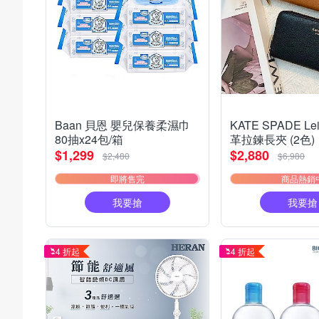
Baan 貝恩 嬰兒保養柔濕巾
KATE SPADE Le
80抽x24包/箱
革拉鍊長夾 (2色)
$1,299
$2,880
$2,480
$6,980
即將售完
商品熱銷
我要搶
我要搶
4 折起
4 折起