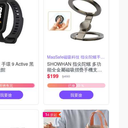
MagSafe磁吸科技 指尖陀螺手機支架
 手環 9 Active 黑
SHOWHAN 指尖陀螺 多功
艦館
能全金屬磁吸摺疊手機支架
S13
$199
$490
即將售完
已搶 50 ％
我要搶
我要搶
4 折起