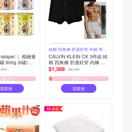
純棉 四角褲 舒適好穿 內褲 男內褲
natapet ｜ 精緻食
CALVIN KLEIN CK 3件組 純
800g (6罐) 主
棉 四角褲 舒適好穿 內褲 男
罐 無膠罐 主食貓罐
內褲
$1,388
,000
$2,350
貓
已搶 2 ％
已搶 5 ％
我要搶
我要搶
5 折起