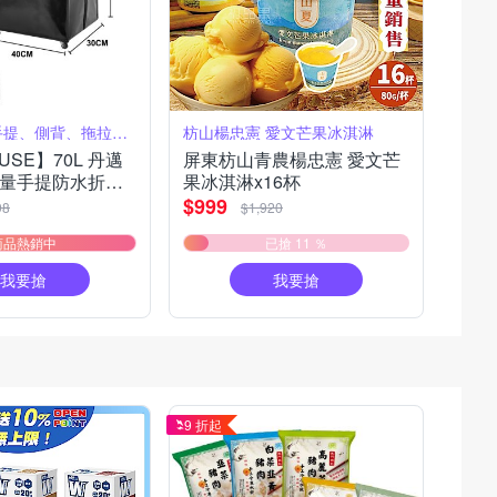
一包多用可手提、側背、拖拉，購物輕鬆方便
枋山楊忠憲 愛文芒果冰淇淋
USE】70L 丹邁
屏東枋山青農楊忠憲 愛文芒
量手提防水折疊
果冰淇淋x16杯
大款 (收納包/旅
$999
98
$1,920
/收納推車/推車/
商品熱銷中
已搶 11 ％
)
我要搶
我要搶
9 折起