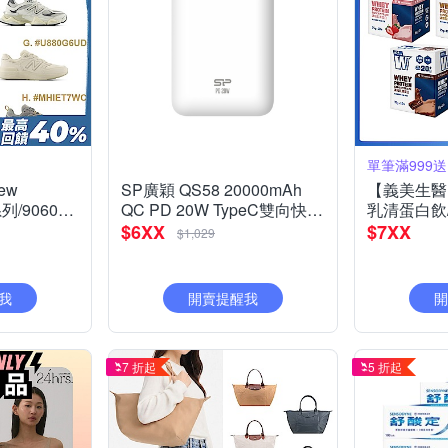
ew
SP廣穎 QS58 20000mAh
【義美生醫】
系列/9060系
QC PD 20W TypeC雙向快充
乳清蛋白飲
野鞋_男女
行動電源_具Wh標示
時任選均一
$6XX
$7XX
$1,029
我
開賣提醒我
開
7 折起
5 折起