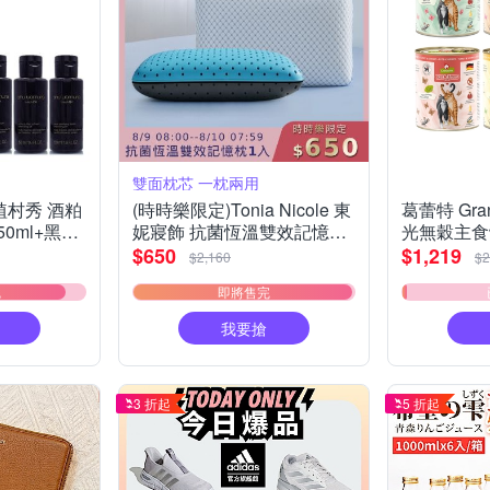
雙面枕芯 一枕兩用
A植村秀 酒粕
(時時樂限定)Tonia Nicole 東
葛蕾特 Gra
0ml+黑米
妮寢飾 抗菌恆溫雙效記憶枕
光無穀主食罐 
3 (正統公司
1入
食罐 無穀
$650
$1,219
$2,160
$2
德罐 挑嘴
完
即將售完
我要搶
3 折起
5 折起