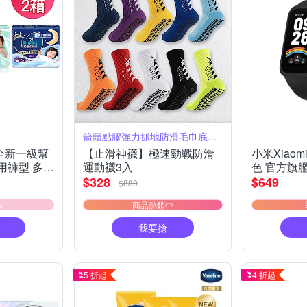
箭頭點膠強力抓地防滑毛巾底緩震撞色時尚
6全新一級幫
【止滑神襪】極速勁戰防滑
小米Xiaomi
用褲型 多款
運動襪3入
色 官方旗
$328
$649
$880
％
商品熱銷中
我要搶
5 折起
4 折起