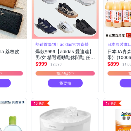
熱銷首降到！adidas官方直營
日本原裝進口
ila 荔枝皮
爆款$999【adidas 愛迪達】
日本JA青
男/女 精選運動鞋休閒鞋 任選
果汁(1000
均一價
$999
$899
$2,890
$1,6
中
商品熱銷中
我要搶
6 折起
7 折起