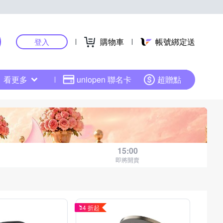
購物車
帳號綁定送
登入
看更多
uniopen 聯名卡
超贈點
15:00
即將開賣
4 折起