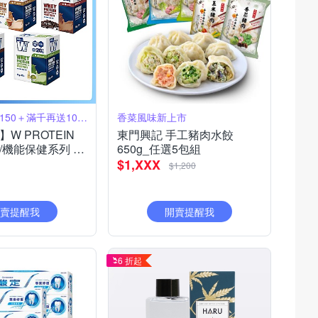
單筆滿999送150＋滿千再送10%OP
香菜風味新上市
W PROTEIN
東門興記 手工豬肉水餃
/機能保健系列 限
650g_任選5包組
價
$1,XXX
$1,200
賣提醒我
開賣提醒我
6 折起