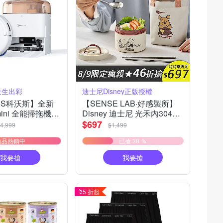
天生出彩
迪士尼Disney正版授權
CS科沃斯】全新
【SENSE LAB·好感製所】
mini 全能掃拖機器
Disney 迪士尼 光禾內304不
/全能基站/毛髮
銹鋼餐盒提袋4件組
$697
4,999
$1,499
音清潔）
700ml(304湯匙+筷子/提袋/
商品熱銷中
已搶 30 ％
彩色禮盒)
我要搶
我要搶
5 折起