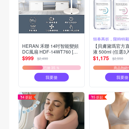
領券再折，限時特殺9
HERAN 禾聯 14吋智能變頻
【貝膚黛瑪官方
DC風扇 HDF-14WT760 [限
液 500ml (任選3
時優惠]
$999
$1,175
$2,490
$2,550
已搶 35 ％
商品熱銷
我要搶
我要搶
4 折起
5 折起