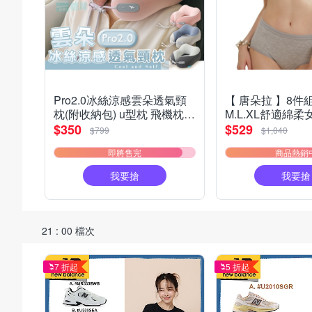
Pro2.0冰絲涼感雲朵透氣頸
【 唐朵拉 】8件
枕(附收納包) u型枕 飛機枕
M.L.XL舒適綿柔
攜帶方便 午睡枕 頭枕 遠程旅
尺碼/伸縮性佳/女
$350
$529
$799
$1,040
行
好穿/貼身(355)
即將售完
商品熱銷
我要搶
我要搶
21 : 00 檔次
7 折起
5 折起