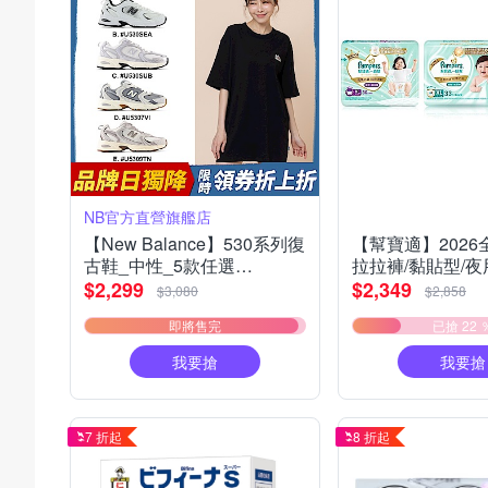
NB官方直營旗艦店
【New Balance】530系列復
【幫寶適】202
古鞋_中性_5款任選
拉拉褲/黏貼型/夜
(MR530EWB/U530SEA/SUB/7VI/9TN)
任選2箱
$2,299
$2,349
$3,080
$2,858
即將售完
已搶 22 
我要搶
我要搶
7 折起
8 折起