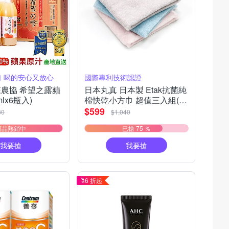
 喝的安心又放心
國際專利技術認證
森農協 希望之露蘋
日本丸真 日本製 Etak抗菌純
mlx6瓶入)
棉快乾小方巾 超值三入組(粉
+灰+藍)
$599
80
$1,040
商品熱銷中
已搶 75 ％
我要搶
我要搶
6 折起