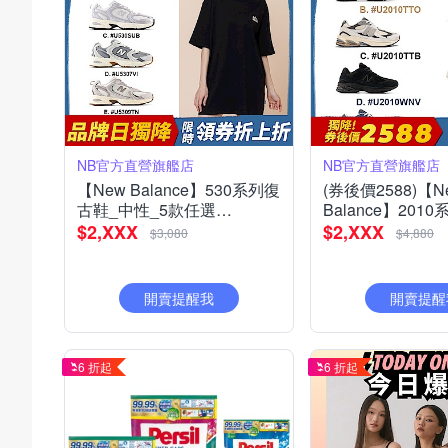
NB官方直營旗艦店
NB官方直營旗艦店
【New Balance】530系列復
(券後價2588)【N
古鞋_中性_5款任選
Balance】2010
(MR530EWB/U530SEA/SUB/7VI/9TN)
列/防水慢跑鞋/越
$2,XXX
$2,XXX
$3,080
$4,880
_8款任選
開賣提醒我
開賣提醒
6 折起
6 折起