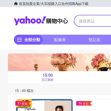
首頁
拍賣
企業/大宗採購入口
合作招商
App下載
Yahoo購物中心
全部分類
點換券
登記送
15:00
現正瘋搶
15 : 00 檔次
7 折起
8 折起