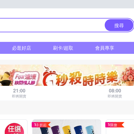
搜尋
必逛好店
刷卡/超取
會員專享
秒殺時時樂
距 15 : 00 場結束
21:00
08:00
即將開賣
即將開賣
3 折起
限搶