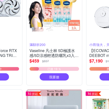
滿額折200
小而強大，
rce RTX
Vaseline 凡士林 5D極護水
【ECOVA
ING TRIO
感/5D涼感輕透防曬乳x3入組
DEEBOT 
卡
(任選搭配)
人(超小機身
$459
$7,190
$837
$1
不纏繞/靜
中
已搶 19 ％
我要搶
3 折起
6 折起