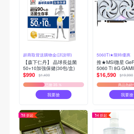
超商取貨送購物金(詳說明)
5060Ti★限時優惠
【森下仁丹】 晶球長益菌
推★MSI微星 GeFo
50+10加強保健(30包/盒)
5060 Ti 8G GAM
OC WHITE 顯示
$990
$16,590
$1,400
$19,990
已搶 35 ％
商品熱銷
我要搶
我要搶
8 折起
4 折起