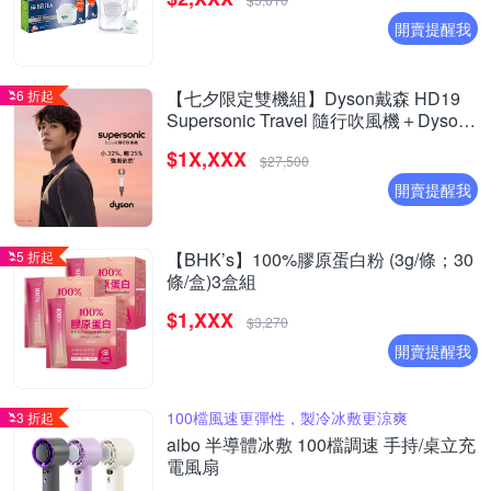
開賣提醒我
6 折起
【七夕限定雙機組】Dyson戴森 HD19
Supersonic Travel 隨行吹風機＋Dyson
airstrait 二合一吹風直髮器 HT01
$1X,XXX
$27,500
開賣提醒我
5 折起
【BHK’s】100%膠原蛋白粉 (3g/條；30
條/盒)3盒組
$1,XXX
$3,270
開賣提醒我
100檔風速更彈性，製冷冰敷更涼爽
3 折起
aibo 半導體冰敷 100檔調速 手持/桌立充
電風扇