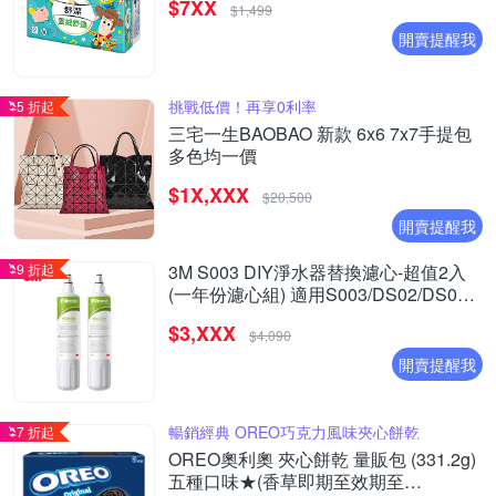
$7XX
$1,499
開賣提醒我
挑戰低價！再享0利率
5 折起
三宅一生BAOBAO 新款 6x6 7x7手提包
多色均一價
$1X,XXX
$20,500
開賣提醒我
9 折起
3M S003 DIY淨水器替換濾心-超值2入
(一年份濾心組) 適用S003/DS02/DS03
系列濾心
$3,XXX
$4,090
開賣提醒我
暢銷經典 OREO巧克力風味夾心餅乾
7 折起
OREO奧利奧 夾心餅乾 量販包 (331.2g)
五種口味★(香草即期至效期至