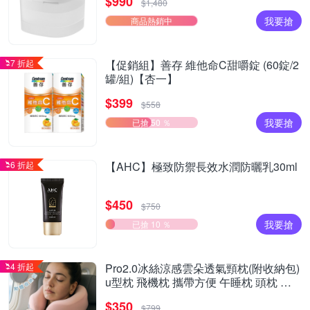
$990
$1,480
我要搶
商品熱銷中
7 折起
【促銷組】善存 維他命C甜嚼錠 (60錠/2
罐/組)【杏一】
$399
$558
我要搶
已搶 50 ％
6 折起
【AHC】極致防禦長效水潤防曬乳30ml
$450
$750
我要搶
已搶 10 ％
4 折起
Pro2.0冰絲涼感雲朵透氣頸枕(附收納包)
u型枕 飛機枕 攜帶方便 午睡枕 頭枕 遠
程旅行
$350
$799