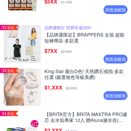
$5XX
烏龍茶)
$1,196
開賣提醒我
品牌週限定 現買現省2091
2 折起
【品牌週限定】BRAPPERS 女裝 超殺
短褲專區-多款選
$7XX
$2,890
開賣提醒我
3 折起
King Star 最白D色! 天然鑽石戒指-多款
任選 (嚴選無色等級美鑽)
$1,XXX
$5,999
開賣提醒我
4 折起
【BRITA官方】BRITA MAXTRA PRO濾
芯 去水垢專家 12入 贈Aluna濾水壺(含1
芯)
$2,XXX
$5,610