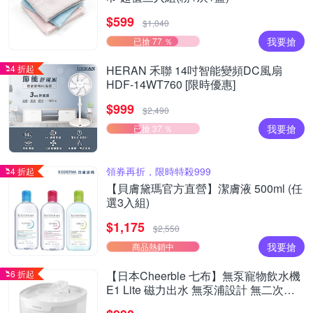
$599
$1,040
我要搶
已搶 77 ％
4 折起
HERAN 禾聯 14吋智能變頻DC風扇
HDF-14WT760 [限時優惠]
$999
$2,490
我要搶
已搶 37 ％
領券再折，限時特殺999
4 折起
【貝膚黛瑪官方直營】潔膚液 500ml (任
選3入組)
$1,175
$2,550
我要搶
商品熱銷中
6 折起
【日本Cheerble 七布】無泵寵物飲水機
E1 Lite 磁力出水 無泵浦設計 無二次汙
染 小型貓狗通用