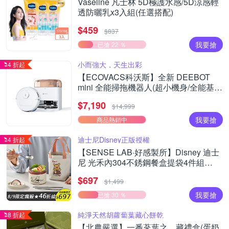
Vaseline 凡士林 5D極護水感/5D涼感輕
透防曬乳x3入組(任選搭配)
$459
$837
我要搶
已搶 22 ％
小而強大，天生出彩
4 折起
【ECOVACS科沃斯】全新 DEEBOT
mini 全能掃拖機器人(超小機身/全能基
站/毛髮不纏繞/靜音清潔）
$7,190
$14,999
我要搶
商品熱銷中
迪士尼Disney正版授權
4 折起
【SENSE LAB·好感製所】Disney 迪士
尼 光禾內304不銹鋼餐盒提袋4件組
700ml(304湯匙+筷子/提袋/彩色禮盒)
$697
$1,499
我要搶
已搶 30 ％
純淨天然胡蘿蔔葉藏心餅乾
8 折起
【北農嚴選】一番蔘葉之．藏禮盒(蛋奶