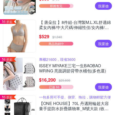
我要搶
即將售完
5 折起
【 唐朵拉 】8件組-台灣製M.L.XL舒適綿
柔女內褲/中大尺碼/伸縮性佳/女內褲/居
家/好穿/貼身(355)
$529
$1,040
我要搶
商品熱銷中
專櫃21600，現省3600
6 折起
ISSEY MIYAKE三宅一生BAOBAO
WRING 亮面調節背帶水桶包(多色選)
$16,200
$25,600
我要搶
已搶 66 ％
一包多用可手提、側背、拖拉，購物輕鬆方便
5 折起
【ONE HOUSE】70L 丹邁附輪超大容
量手提防水折疊購物車_M號大款 (收納
包/旅行袋/買菜車/收納推車/推車/摺疊購