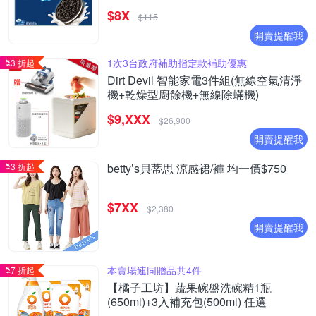
20261003)
$8X
$115
開賣提醒我
1次3台政府補助指定款補助優惠
3 折起
Dirt Devil 智能家電3件組(無線空氣清淨
機+乾燥型廚餘機+無線除蟎機)
$9,XXX
$26,900
開賣提醒我
3 折起
betty’s貝蒂思 涼感裙/褲 均一價$750
$7XX
$2,380
開賣提醒我
本賣場連同贈品共4件
7 折起
【橘子工坊】蔬果碗盤洗碗精1瓶
(650ml)+3入補充包(500ml) 任選