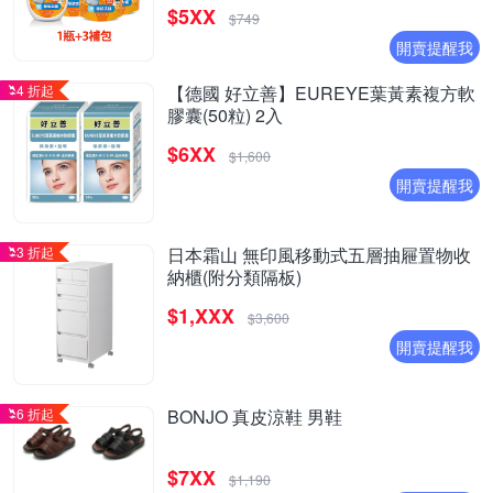
$5XX
$749
開賣提醒我
4 折起
【德國 好立善】EUREYE葉黃素複方軟
膠囊(50粒) 2入
$6XX
$1,600
開賣提醒我
3 折起
日本霜山 無印風移動式五層抽屜置物收
納櫃(附分類隔板)
$1,XXX
$3,600
開賣提醒我
6 折起
BONJO 真皮涼鞋 男鞋
$7XX
$1,190