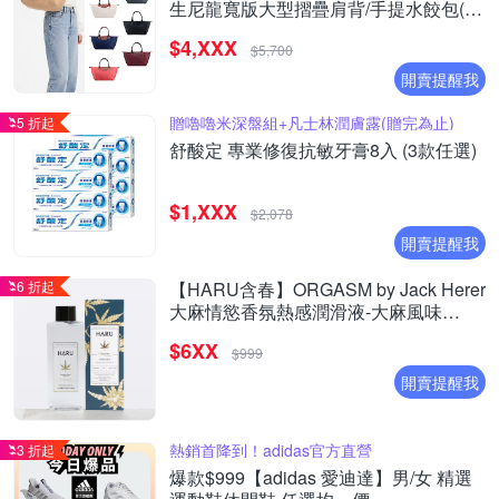
生尼龍寬版大型摺疊肩背/手提水餃包(多
款選)
$4,XXX
$5,700
開賣提醒我
贈嚕嚕米深盤組+凡士林潤膚露(贈完為止)
5 折起
舒酸定 專業修復抗敏牙膏8入 (3款任選)
$1,XXX
$2,078
開賣提醒我
6 折起
【HARU含春】ORGASM by Jack Herer
大麻情慾香氛熱感潤滑液-大麻風味
(155ml)
$6XX
$999
開賣提醒我
熱銷首降到！adidas官方直營
3 折起
爆款$999【adidas 愛迪達】男/女 精選