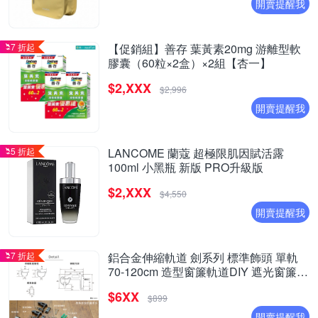
開賣提醒我
7 折起
【促銷組】善存 葉黃素20mg 游離型軟
膠囊（60粒×2盒）×2組【杏一】
$2,XXX
$2,996
開賣提醒我
5 折起
LANCOME 蘭蔻 超極限肌因賦活露
100ml 小黑瓶 新版 PRO升級版
$2,XXX
$4,550
開賣提醒我
7 折起
鋁合金伸縮軌道 劍系列 標準飾頭 單軌
70-120cm 造型窗簾軌道DIY 遮光窗簾用
窗簾軌道
$6XX
$899
開賣提醒我