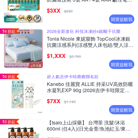
(精裝版20入裝)
$3XX
$690
開賣提醒我
2026全新進化 科技冰凍紗x銀離子抗菌
4 折起
Tonia Nicole 東妮寢飾 TopCool冰凍銀
抗菌涼感系列(涼感雙人床包組/雙人涼感
墊/單人涼感被)任選均價
$1,XXX
$2,760
開賣提醒我
超人氣吉伊卡哇療癒聯名款
6 折起
Kanebo 佳麗寶 ALLIE 持采UV高效防曬
水凝乳EXP 90g (2026吉伊卡哇限定包
裝)
$7XX
$1,140
開賣提醒我
5 折起
【tsaio上山採藥】 台灣茶 洗髮/沐浴
600ml (任4入)(日光金萱/魚池紅玉/東方
美人/文山包種/手捻花/冷泉玉露/國寶茶/