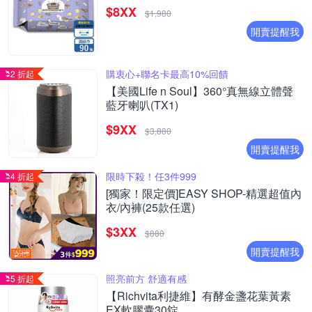
$8XX
$1,980
開賣提醒我
購衷心+聯名卡最高10%回饋
2 折起
【美國Life n Soul】360°真無線立體聲
藍牙喇叭(TX1)
$9XX
$3,880
開賣提醒我
限時下殺！任3件999
4 折起
[獨家！限定價]EASY SHOP-精選超值內
衣/內褲(25款任選)
$3XX
$880
開賣提醒我
照亮前方 舒適有感
5 折起
【Richvita利捷維】有酵金盞花葉黃素
EX軟膠囊30錠