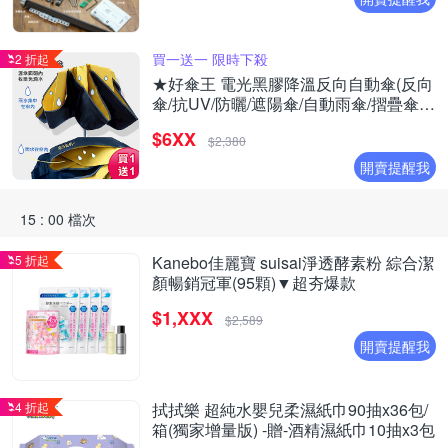
買一送一 限時下殺
2 折起
★好傘王 電光黑膠降溫反向自動傘(反向
傘/抗UV/防曬/遮陽傘/自動雨傘/摺疊傘降
溫)(買1送1)
$6XX
$2,380
開賣提醒我
15 : 00 檔次
5 折起
Kanebo佳麗寶 suisai淨透酵素粉 綜合潔
顏暢銷冠軍(95顆)▼超夯爆款
$1,XXX
$2,589
開賣提醒我
4 折起
拭拭樂 超純水嬰兒柔濕紙巾90抽x36包/
箱(獨家增量版) -贈-酒精濕紙巾10抽x3包