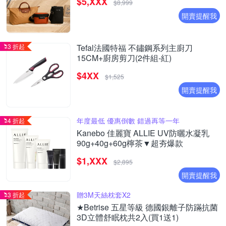
$5,XXX
$8,999
開賣提醒我
3 折起
Tefal法國特福 不鏽鋼系列主廚刀
15CM+廚房剪刀(2件組-紅)
$4XX
$1,525
開賣提醒我
年度最低 優惠倒數 錯過再等一年
4 折起
Kanebo 佳麗寶 ALLIE UV防曬水凝乳
90g+40g+60g檸茶▼超夯爆款
$1,XXX
$2,895
開賣提醒我
贈3M天絲枕套X2
3 折起
★Betrise 五星等級 德國銀離子防蹣抗菌
3D立體舒眠枕共2入(買1送1)