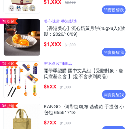
$1,XXX
烏薩奇｜兔子｜兔兔｜K1）
$2,199
開賣提醒我
美心味道 香港製造
8 折起
【香港美心】流心奶黃月餅(45gx6入)(效
期：2026/10/09)
$1,XXX
$1,399
開賣提醒我
您不會收到商品
5 折起
開學季認購 國中文具組【受贈對象：唐
氏症基金會 】(您不會收到商品)
$5XX
$1,000
開賣提醒我
6 折起
KANGOL 側背包 帆布 基礎款 手提包 小
包包 65551718-
$7XX
$1,080