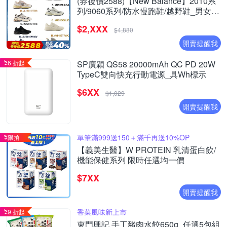
(券後價2588)【New Balance】2010系
列/9060系列/防水慢跑鞋/越野鞋_男女_8
款任選
$2,XXX
$4,880
開賣提醒我
6 折起
SP廣穎 QS58 20000mAh QC PD 20W
TypeC雙向快充行動電源_具Wh標示
$6XX
$1,029
開賣提醒我
單筆滿999送150＋滿千再送10%OP
限搶
【義美生醫】W PROTEIN 乳清蛋白飲/
機能保健系列 限時任選均一價
$7XX
開賣提醒我
香菜風味新上市
9 折起
東門興記 手工豬肉水餃650g_任選5包組