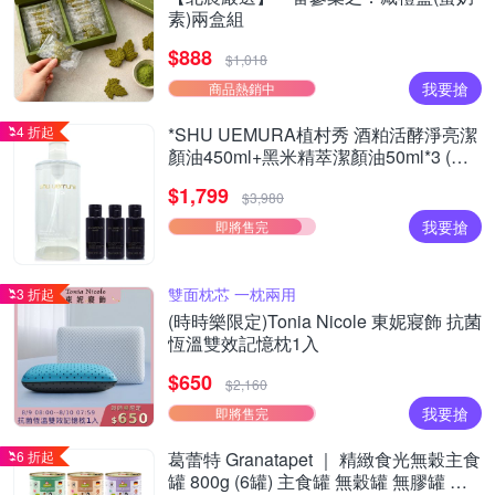
素)兩盒組
$888
$1,018
我要搶
商品熱銷中
4 折起
*SHU UEMURA植村秀 酒粕活酵淨亮潔
顏油450ml+黑米精萃潔顏油50ml*3 (正
統公司貨)
$1,799
$3,980
我要搶
即將售完
雙面枕芯 一枕兩用
3 折起
(時時樂限定)Tonia Nicole 東妮寢飾 抗菌
恆溫雙效記憶枕1入
$650
$2,160
我要搶
即將售完
6 折起
葛蕾特 Granatapet ｜ 精緻食光無穀主食
罐 800g (6罐) 主食罐 無穀罐 無膠罐 主