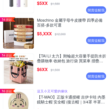
$5XX
$1,580
開賣提醒我
4 折起
Moschino 金屬字母牛皮腰帶 四季必備
百搭-多款可選
$5,XXX
$12,000
開賣提醒我
4 折起
【TAI LI 太力】附輪超大容量手提防水折
疊購物車 收納包 旅行袋 買菜車 摺疊購
物車(40X30X50CM)
$6XX
$1,500
開賣提醒我
這又小又可愛的傢伙
6 折起
【T-MAO】正版卡通授權 吉伊卡哇 內墨
鏡騎士帽 安全帽 (復古帽｜3/4罩 半罩｜
經典授權彩繪｜吉伊｜小八貓｜小八｜