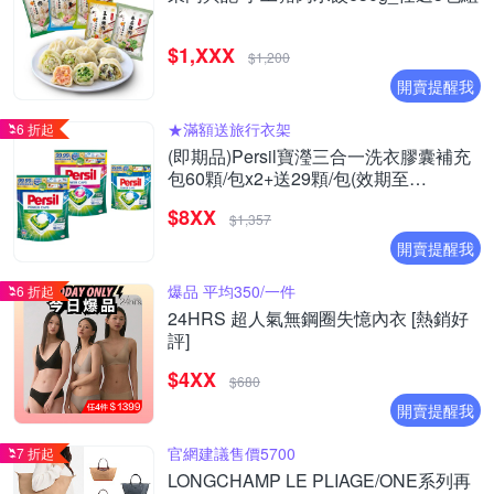
$1,XXX
$1,200
開賣提醒我
★滿額送旅行衣架
6 折起
(即期品)Persil寶瀅三合一洗衣膠囊補充
包60顆/包x2+送29顆/包(效期至
2026/09/27)
$8XX
$1,357
開賣提醒我
爆品 平均350/一件
6 折起
24HRS 超人氣無鋼圈失憶內衣 [熱銷好
評]
$4XX
$680
開賣提醒我
官網建議售價5700
7 折起
LONGCHAMP LE PLIAGE/ONE系列再