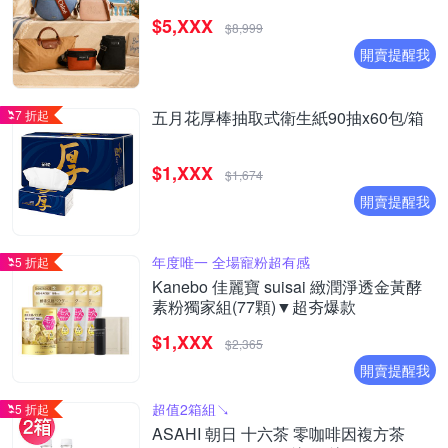
$5,XXX
$8,999
開賣提醒我
7 折起
五月花厚棒抽取式衛生紙90抽x60包/箱
$1,XXX
$1,674
開賣提醒我
年度唯一 全場寵粉超有感
5 折起
Kanebo 佳麗寶 suisai 緻潤淨透金黃酵
素粉獨家組(77顆)▼超夯爆款
$1,XXX
$2,365
開賣提醒我
超值2箱組↘︎
5 折起
ASAHI 朝日 十六茶 零咖啡因複方茶