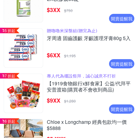
$3XX
$750
開賣提醒我
贈嚕嚕米深盤組(贈完為止)
5 折起
牙周適 固齒護齦 牙齦護理牙膏80g 5入
$6XX
$1,195
開賣提醒我
專人代為擺設祭拜，誠心誠意不打折
7 折起
【1919食物銀行x鮮食家】公益/代拜平
安普渡箱(購買者不會收到商品)
$9XX
$1,280
開賣提醒我
6 折起
Chloe x Longchamp 經典包款均一價
$5888