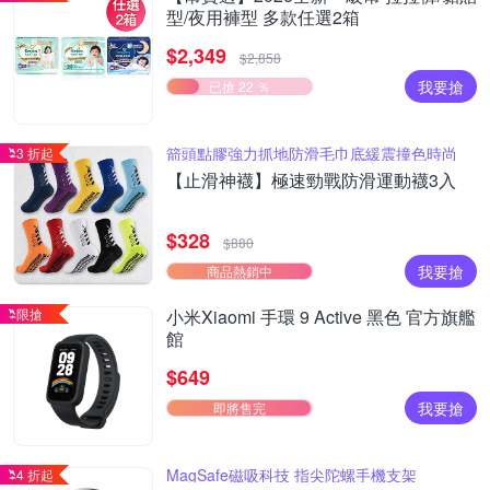
型/夜用褲型 多款任選2箱
$2,349
$2,858
我要搶
已搶 22 ％
箭頭點膠強力抓地防滑毛巾底緩震撞色時尚
3 折起
【止滑神襪】極速勁戰防滑運動襪3入
$328
$880
我要搶
商品熱銷中
限搶
小米Xiaomi 手環 9 Active 黑色 官方旗艦
館
$649
我要搶
即將售完
MagSafe磁吸科技 指尖陀螺手機支架
4 折起