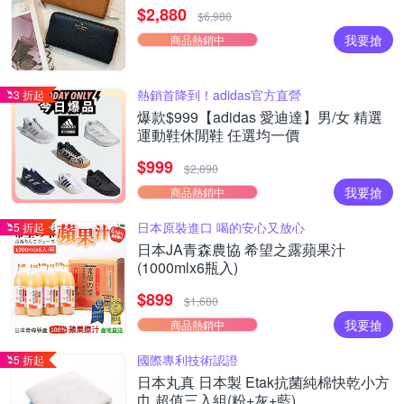
$2,880
$6,980
我要搶
商品熱銷中
熱銷首降到！adidas官方直營
3 折起
爆款$999【adidas 愛迪達】男/女 精選
運動鞋休閒鞋 任選均一價
$999
$2,890
我要搶
商品熱銷中
日本原裝進口 喝的安心又放心
5 折起
日本JA青森農協 希望之露蘋果汁
(1000mlx6瓶入)
$899
$1,680
我要搶
商品熱銷中
國際專利技術認證
5 折起
日本丸真 日本製 Etak抗菌純棉快乾小方
巾 超值三入組(粉+灰+藍)