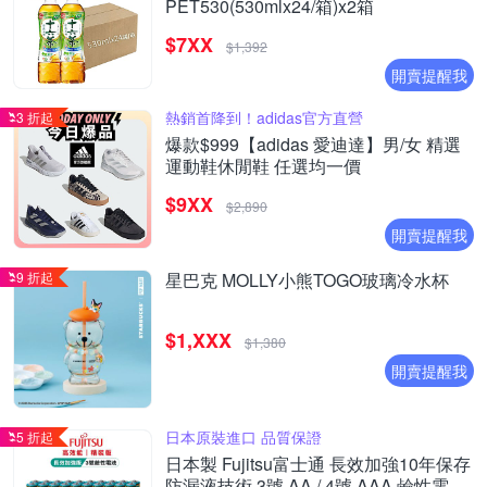
PET530(530mlx24/箱)x2箱
$7XX
$1,392
開賣提醒我
熱銷首降到！adidas官方直營
3 折起
爆款$999【adidas 愛迪達】男/女 精選
運動鞋休閒鞋 任選均一價
$9XX
$2,890
開賣提醒我
9 折起
星巴克 MOLLY小熊TOGO玻璃冷水杯
$1,XXX
$1,380
開賣提醒我
日本原裝進口 品質保證
5 折起
日本製 Fujitsu富士通 長效加強10年保存
防漏液技術 3號 AA / 4號 AAA 鹼性電池