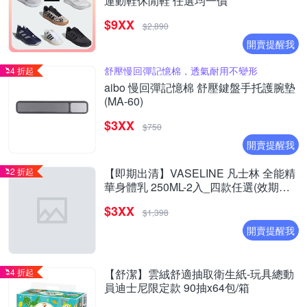
運動鞋休閒鞋 任選均一價
$9XX
$2,890
開賣提醒我
舒壓慢回彈記憶棉，透氣耐用不變形
4 折起
aibo 慢回彈記憶棉 舒壓鍵盤手托護腕墊
(MA-60)
$3XX
$750
開賣提醒我
2 折起
【即期出清】VASELINE 凡士林 全能精
華身體乳 250ML-2入_四款任選(效期至
2027/1)
$3XX
$1,398
開賣提醒我
4 折起
【舒潔】雲絨舒適抽取衛生紙-玩具總動
員迪士尼限定款 90抽x64包/箱