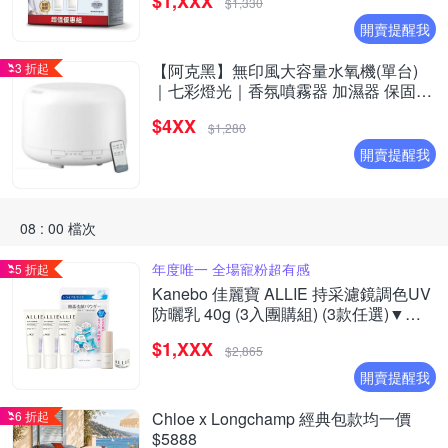
$1,XXX
$1,330
開賣提醒我
3 折起
【阿克黑】無印風大容量水氧機(單台)
｜七彩燈光｜香氛噴霧器 加濕器 保固一
年｜升級遙控版
$4XX
$1,280
開賣提醒我
08 : 00 檔次
年度唯一 全場寵粉超有感
5 折起
Kanebo 佳麗寶 ALLIE 持采濾鏡調色UV
防曬乳 40g (3入團購組) (3款任選)▼超
夯爆款
$1,XXX
$2,865
開賣提醒我
6 折起
Chloe x Longchamp 經典包款均一價
$5888