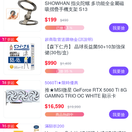
SHOWHAN 指尖陀螺 多功能全金屬磁
吸摺疊手機支架 S13
$199
$490
我要搶
已搶 55 ％
超商取貨送購物金(詳說明)
7 折起
【森下仁丹】 晶球長益菌50+10加強保
健(30包/盒)
$990
$1,400
我要搶
已搶 35 ％
5060Ti★限時優惠
8 折起
推★MSI微星 GeForce RTX 5060 Ti 8G
GAMING TRIO OC WHITE 顯示卡
$16,590
$19,990
我要搶
商品熱銷中
滿額折200
5 折起