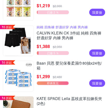
食貓罐 德罐 挑嘴貓
$1,219
$2,000
我要搶
已搶 2 ％
純棉 四角褲 舒適好穿 內褲 男內褲
5 折起
CALVIN KLEIN CK 3件組 純棉 四角褲
舒適好穿 內褲 男內褲
$1,388
$2,350
我要搶
已搶 5 ％
5 折起
Baan 貝恩 嬰兒保養柔濕巾80抽x24包/
箱
$1,299
$2,480
我要搶
即將售完
4 折起
KATE SPADE Leila 荔枝皮革拉鍊長夾
(2色)