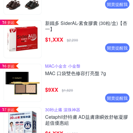
開賣提醒我
8 折起
新鐵多 SiderAL-素食膠囊 (30粒/盒)【杏
一】
$1,XXX
$2,200
開賣提醒我
MAC小金盒 小金盤
6 折起
MAC 口袋雙色修容打亮盤 7g
$9XX
$1,620
開賣提醒我
30秒止癢 滾珠神器
7 折起
Cetaphil舒特膚 AD益膚康瞬效舒敏凝膠
超值優惠組