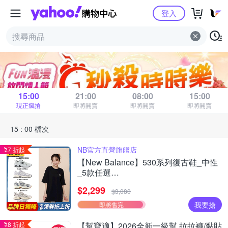
Yahoo購物中心
登入
秒殺時時樂
距 15 : 00 場結束
15:00
21:00
08:00
15:00
現正瘋搶
即將開賣
即將開賣
即將開賣
15 : 00 檔次
NB官方直營旗艦店
7 折起
【New Balance】530系列復古鞋_中性
_5款任選
(MR530EWB/U530SEA/SUB/7VI/9TN)
$2,299
$3,080
我要搶
即將售完
8 折起
【幫寶適】2026全新一級幫 拉拉褲/黏貼