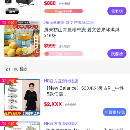
$880
物車)
$1,498
我要搶
商品熱銷中
枋山楊忠憲 愛文芒果冰淇淋
5 折起
屏東枋山青農楊忠憲 愛文芒果冰淇淋
x16杯
$999
$1,920
我要搶
已搶 11 ％
21 : 00 檔次
NB官方直營旗艦店
7 折起
【New Balance】530系列復古鞋_中性
_5款任選
(MR530EWB/U530SEA/SUB/7VI/9TN)
$2,XXX
$3,080
開賣提醒我
NB官方直營旗艦店
5 折起