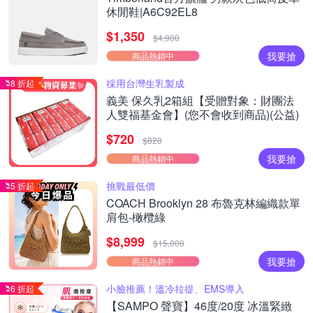
休閒鞋|A6C92EL8
$1,350
$4,900
我要搶
商品熱銷中
採用台灣生乳製成
8 折起
義美 保久乳2箱組【受贈對象：財團法
人雙福基金會】(您不會收到商品)(公益)
$720
$820
我要搶
商品熱銷中
挑戰最低價
5 折起
COACH Brooklyn 28 布魯克林編織款單
肩包-橄欖綠
$8,999
$15,000
我要搶
商品熱銷中
小臉推薦！溫冷拉提、EMS導入
6 折起
【SAMPO 聲寶】46度/20度 冰溫緊緻