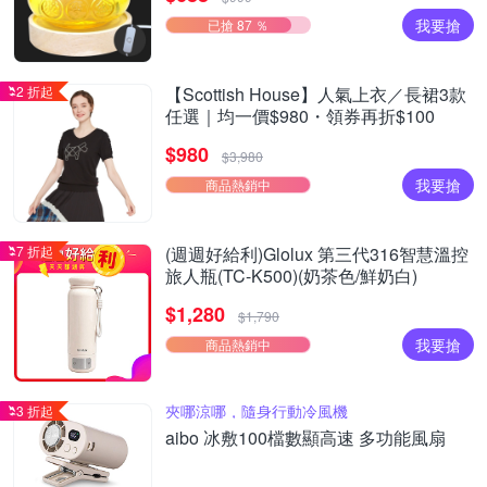
我要搶
已搶 87 ％
2 折起
【Scottish House】人氣上衣／長裙3款
任選｜均一價$980・領券再折$100
$980
$3,980
我要搶
商品熱銷中
7 折起
(週週好給利)Glolux 第三代316智慧溫控
旅人瓶(TC-K500)(奶茶色/鮮奶白)
$1,280
$1,790
我要搶
商品熱銷中
夾哪涼哪，隨身行動冷風機
3 折起
aibo 冰敷100檔數顯高速 多功能風扇