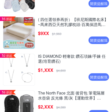
開賣提醒我
5 折起
( 四任選領券再折）【班尼斯國際名床】
~馬來西亞天然乳膠枕頭-百萬保證馬來
製造- 超取限兩顆
$9XX
$1,960
開賣提醒我
2 折起
IS DIAMOND 輕奢款 鑽石項鍊/手鍊 任
選(培育鑽石)
$1,XXX
$4,800
開賣提醒我
6 折起
The North Face 北面 後背包 筆電隔層
水壺袋 反光條 黑/灰【運動世界】
NF0A8EEVKY4/NF0A8EEVG1V
$2,XXX
$4,380