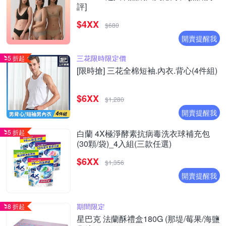
評]
$4XX
$680
開賣提醒我
三花限時限定價
5 折起
[限時搶] 三花全棉短袖.內衣.背心(4件組)
$6XX
$1,280
開賣提醒我
5 折起
白蘭 4X極淨酵素抗病毒洗衣球補充包
(30顆/袋)_4入組(三款任選)
$6XX
$1,356
開賣提醒我
期間限定
8 折起
星巴克 法蘭酥禮盒180G (那堤/莓果/海鹽