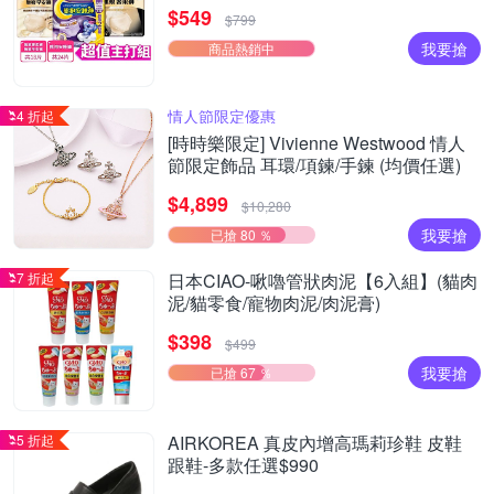
痕褲18片、安睡褲24片)
$549
$799
我要搶
商品熱銷中
情人節限定優惠
4 折起
[時時樂限定] Vivienne Westwood 情人
節限定飾品 耳環/項鍊/手鍊 (均價任選)
$4,899
$10,280
我要搶
已搶 80 ％
7 折起
日本CIAO-啾嚕管狀肉泥【6入組】(貓肉
泥/貓零食/寵物肉泥/肉泥膏)
$398
$499
我要搶
已搶 67 ％
5 折起
AIRKOREA 真皮內增高瑪莉珍鞋 皮鞋
跟鞋-多款任選$990