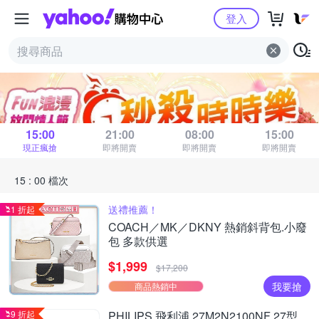
Yahoo購物中心
登入
秒殺時時樂
距 15 : 00 場結束
15:00
21:00
08:00
15:00
現正瘋搶
即將開賣
即將開賣
即將開賣
15 : 00 檔次
送禮推薦！
1 折起
COACH／MK／DKNY 熱銷斜背包.小廢
包 多款供選
$1,999
$17,200
我要搶
商品熱銷中
9 折起
PHILIPS 飛利浦 27M2N2100NF 27型