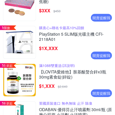
焦糖)
$3XX
$450
開賣提醒我
購衷心+聯名卡最高10%回饋
限搶
PlayStation 5 SLIM版光碟主機 CFI-
2118A01
$1X,XXX
開賣提醒我
滿1088雙重送(詳說明)
5 折起
【LOVITA愛維他】胺基酸螯合鋅x3瓶
30mg素食錠(鋅錠)
$1,XXX
$2,640
開賣提醒我
英國原裝進口 無色無味 止汗 除臭
8 折起
ODABAN 優得芬止汗噴霧劑 30ml/瓶 (原
廠公司貨 止汗劑 止汗噴霧)