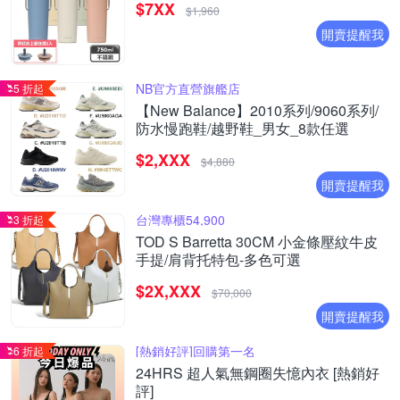
$7XX
$1,960
開賣提醒我
NB官方直營旗艦店
5 折起
【New Balance】2010系列/9060系列/
防水慢跑鞋/越野鞋_男女_8款任選
$2,XXX
$4,880
開賣提醒我
台灣專櫃54,900
3 折起
TOD S Barretta 30CM 小金條壓紋牛皮
手提/肩背托特包-多色可選
$2X,XXX
$70,000
開賣提醒我
[熱銷好評]回購第一名
6 折起
24HRS 超人氣無鋼圈失憶內衣 [熱銷好
評]