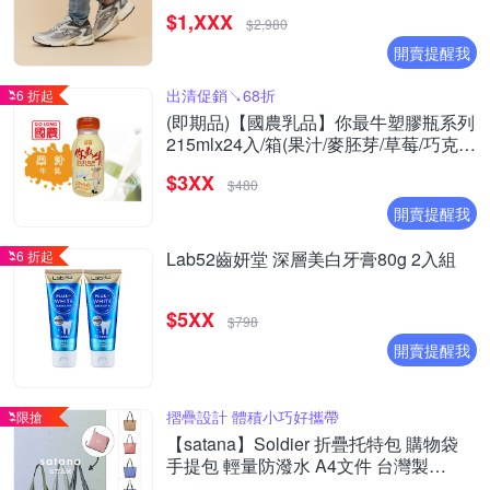
(ML725CK/ML725P/ML725CG/ML725CH
$1,XXX
(Y購/網路獨家)
$2,980
開賣提醒我
出清促銷↘68折
6 折起
(即期品)【國農乳品】你最牛塑膠瓶系列
215mlx24入/箱(果汁/麥胚芽/草莓/巧克力
)
$3XX
$480
開賣提醒我
6 折起
Lab52齒妍堂 深層美白牙膏80g 2入組
$5XX
$798
開賣提醒我
摺疊設計 體積小巧好攜帶
限搶
【satana】Soldier 折疊托特包 購物袋
手提包 輕量防潑水 A4文件 台灣製
SOS2855 - 多色