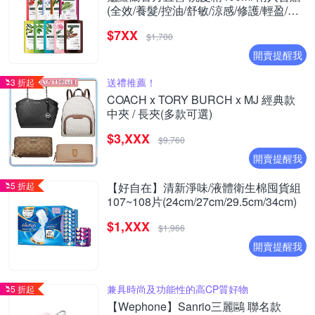
(全效/養髮/控油/舒敏/涼感/修護/輕盈/護
色/保濕) (正常/效期品任選)
$7XX
$1,700
開賣提醒我
送禮推薦！
3 折起
COACH x TORY BURCH x MJ 經典款
中夾 / 長夾(多款可選)
$3,XXX
$9,760
開賣提醒我
5 折起
【好自在】清新淨味/液體衛生棉囤貨組
107~108片(24cm/27cm/29.5cm/34cm)
$1,XXX
$1,966
開賣提醒我
兼具時尚及功能性的高CP質好物
5 折起
【Wephone】Sanrio三麗鷗 聯名款