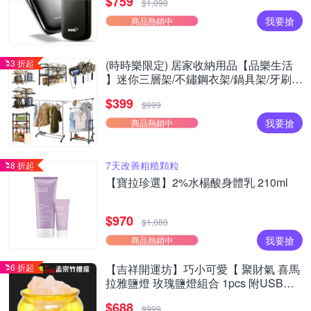
$759
$1,090
我要搶
商品熱銷中
3 折起
(時時樂限定) 居家收納用品【品樂生活
】迷你三層架/不鏽鋼衣架/鍋具架/牙刷
架/Y型/日式機能
$399
$999
我要搶
商品熱銷中
7天改善粗糙顆粒
8 折起
【寶拉珍選】2%水楊酸身體乳 210ml
$970
$1,080
我要搶
商品熱銷中
6 折起
【吉祥開運坊】巧小可愛【 聚財氣 喜馬
拉雅鹽燈 玫瑰鹽燈組合 1pcs 附USB燈
座】
$688
$999