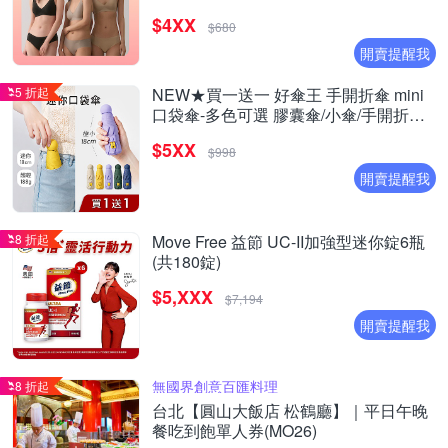
$4XX
$680
開賣提醒我
5 折起
NEW★買一送一 好傘王 手開折傘 mini
口袋傘-多色可選 膠囊傘/小傘/手開折傘/
黑膠布/摺疊傘/小雨傘/輕量傘/折疊傘/迷
$5XX
你傘/防曬
$998
開賣提醒我
8 折起
Move Free 益節 UC-II加強型迷你錠6瓶
(共180錠)
$5,XXX
$7,194
開賣提醒我
無國界創意百匯料理
8 折起
台北【圓山大飯店 松鶴廳】｜平日午晚
餐吃到飽單人券(MO26)