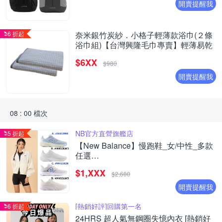
開賣提醒我
6 折起
奈米銀竹炭紗．小格子輕薄款浴巾(２條
浴巾組)【台灣興隆毛巾專賣】輕薄易乾
$6XX
$980
開賣提醒我
08 : 00 檔次
NB官方直營旗艦店
5 折起
【New Balance】慢跑鞋_女/中性_多款
任選
(W4139I6/W413LW3/M411626/M411LW3
$1,XXX
(網路獨家款)
$2,680
開賣提醒我
[熱銷好評]回購第一名
6 折起
24HRS 超人氣無鋼圈失憶內衣 [熱銷好