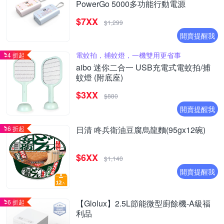
PowerGo 5000多功能行動電源
$7XX
$1,299
開賣提醒我
電蚊拍，捕蚊燈，一機雙用更省事
4 折起
aibo 迷你二合一 USB充電式電蚊拍/捕
蚊燈 (附底座)
$3XX
$880
開賣提醒我
6 折起
日清 咚兵衛油豆腐烏龍麵(95gx12碗)
$6XX
$1,140
開賣提醒我
6 折起
【Glolux】2.5L節能微型廚餘機-A級福
利品