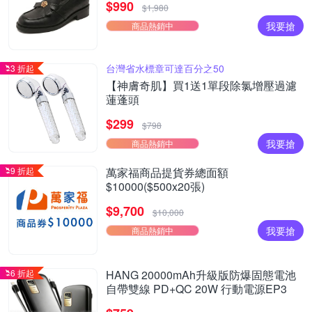
$990
$1,980
我要搶
商品熱銷中
台灣省水標章可達百分之50
3 折起
【神膚奇肌】買1送1單段除氯增壓過濾
蓮蓬頭
$299
$798
我要搶
商品熱銷中
9 折起
萬家福商品提貨券總面額
$10000($500x20張)
$9,700
$10,000
我要搶
商品熱銷中
6 折起
HANG 20000mAh升級版防爆固態電池
自帶雙線 PD+QC 20W 行動電源EP3