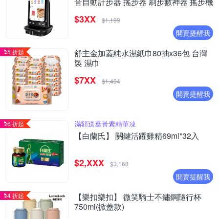
音自動計步器 搖步器 刷步數神器 搖步機
$3XX
$1,199
開賣提醒我
5 折起
舒主金加蓋純水濕紙巾80抽x36包 台灣
製 濕巾
$7XX
$1,404
開賣提醒我
滿額送葉黃素精華凍
6 折起
【白蘭氏】 關鍵活躍雞精69ml*32入
$2,XXX
$3,168
開賣提醒我
4 折起
【樂扣樂扣】 微笑騎士不鏽鋼隨行杯
750ml(掀蓋款)