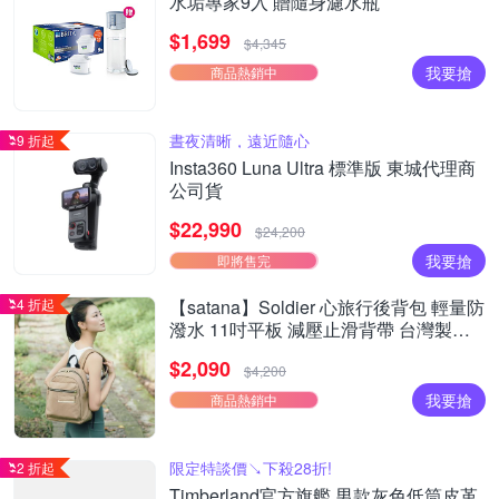
水垢專家9入 贈隨身濾水瓶
$1,699
$4,345
我要搶
商品熱銷中
晝夜清晰，遠近隨心
9 折起
Insta360 Luna Ultra 標準版 東城代理商
公司貨
$22,990
$24,200
我要搶
即將售完
4 折起
【satana】Soldier 心旅行後背包 輕量防
潑水 11吋平板 減壓止滑背帶 台灣製
SOS2595 - 摩卡慕斯
$2,090
$4,200
我要搶
商品熱銷中
限定特談價↘下殺28折!
2 折起
Timberland官方旗艦 男款灰色低筒皮革