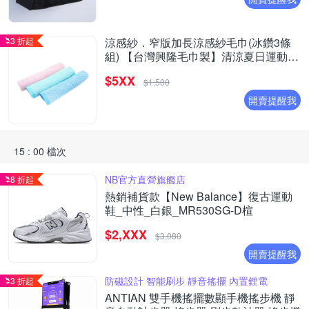
3 折起
涼感紗．窄版加長涼感紗毛巾(冰鑽3條
組) 【台灣興隆毛巾製】清涼夏日運動必
備
$5XX
$1,500
開賣提醒我
15 : 00 檔次
NB官方直營旗艦店
8 折起
熱銷補貨款【New Balance】復古運動
鞋_中性_白銀_MR530SG-D楦
$2,XXX
$3,080
開賣提醒我
防磁設計 智能刷步 靜音搖擺 內置鋰電
3 折起
ANTIAN 雙手機搖擺數顯手機搖步機 靜