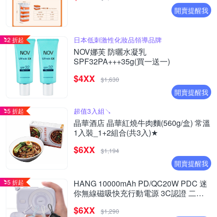
開賣提醒我
日本低刺激性化妝品領導品牌
2 折起
NOV娜芙 防曬水凝乳
SPF32PA+++35g(買一送一)
$4XX
$1,630
開賣提醒我
超值3入組↘︎
5 折起
晶華酒店 晶華紅燒牛肉麵(560g/盒) 常溫
1入裝_1+2組合(共3入)★
$6XX
$1,194
開賣提醒我
5 折起
HANG 10000mAh PD/QC20W PDC 迷
你無線磁吸快充行動電源 3C認證 二維
碼可上飛機
$6XX
$1,290