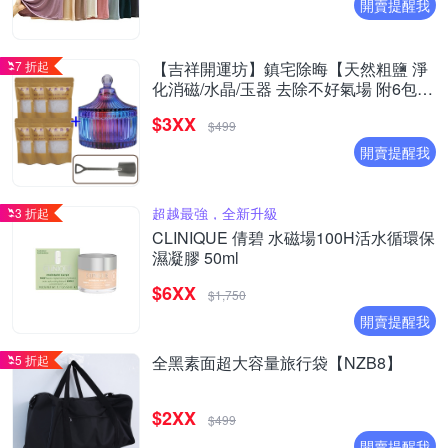
開賣提醒我
7 折起
【吉祥開運坊】鎮宅除晦【天然粗鹽 淨
化消磁/水晶/玉器 去除不好氣場 附6包海
鹽 消磁碗 湯匙】
$3XX
$499
開賣提醒我
超越最強，全新升級
3 折起
CLINIQUE 倩碧 水磁場100H活水循環保
濕凝膠 50ml
$6XX
$1,750
開賣提醒我
5 折起
全黑素面超大容量旅行袋【NZB8】
$2XX
$499
開賣提醒我