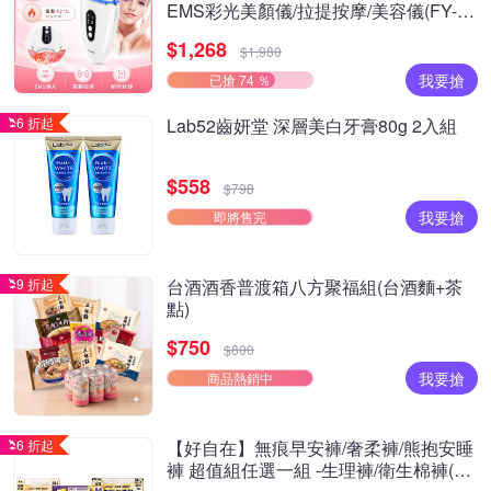
EMS彩光美顏儀/拉提按摩/美容儀(FY-
Z2502DL)
$1,268
$1,980
我要搶
已搶 74 ％
6 折起
Lab52齒妍堂 深層美白牙膏80g 2入組
$558
$798
我要搶
即將售完
9 折起
台酒酒香普渡箱八方聚福組(台酒麵+茶
點)
$750
$800
我要搶
商品熱銷中
6 折起
【好自在】無痕早安褲/奢柔褲/熊抱安睡
褲 超值組任選一組 -生理褲/衛生棉褲(無