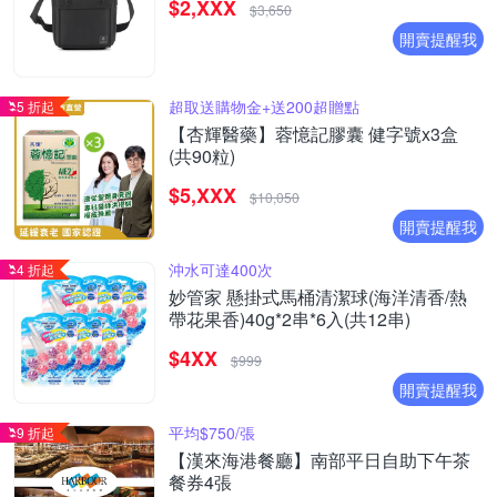
$2,XXX
$3,650
開賣提醒我
超取送購物金+送200超贈點
5 折起
【杏輝醫藥】蓉憶記膠囊 健字號x3盒
(共90粒)
$5,XXX
$10,050
開賣提醒我
沖水可達400次
4 折起
妙管家 懸掛式馬桶清潔球(海洋清香/熱
帶花果香)40g*2串*6入(共12串)
$4XX
$999
開賣提醒我
平均$750/張
9 折起
【漢來海港餐廳】南部平日自助下午茶
餐券4張