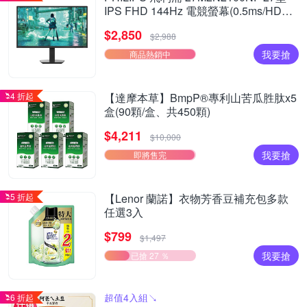
IPS FHD 144Hz 電競螢幕(0.5ms/HDMI/
抗藍光/零閃屏)
$2,850
$2,988
我要搶
商品熱銷中
4 折起
【達摩本草】BmpP®專利山苦瓜胜肽x5
盒(90顆/盒、共450顆)
$4,211
$10,000
我要搶
即將售完
5 折起
【Lenor 蘭諾】衣物芳香豆補充包多款
任選3入
$799
$1,497
我要搶
已搶 27 ％
超值4入組↘︎
6 折起