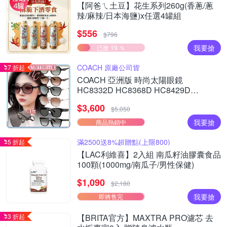
【阿爸ㄟ土豆】花生系列260g(香蔥/蔥
辣/麻辣/日本海鹽)x任選4罐組
$556
$796
我要搶
已搶 19 ％
COACH 原廠公司貨
7 折起
COACH 亞洲版 時尚太陽眼鏡
HC8332D HC8368D HC8429D
HC8430D HC8445D 多款任選 公司貨
$3,600
(加贈掛式眼鏡袋)
$5,050
我要搶
商品熱銷中
滿2500送8%超贈點(上限800)
5 折起
【LAC利維喜】2入組 南瓜籽油膠囊食品
100顆(1000mg/南瓜子/男性保健)
$1,090
$2,180
我要搶
即將售完
3 折起
【BRITA官方】MAXTRA PRO濾芯 去