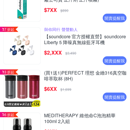
$7XX
$890
開賣提醒我
與你同行 聲聲動人
7 折起
【soundcore 官方授權直營】soundcore
Liberty 5 降噪真無線藍牙耳機
$2,XXX
$3,490
開賣提醒我
3 折起
(買1送1)PERFECT 理想 金緻316真空咖
啡萃取杯 (8H)
$6XX
$1,699
開賣提醒我
6 折起
MEDITHERAPY 維他命C泡泡精華
100ml 2入組