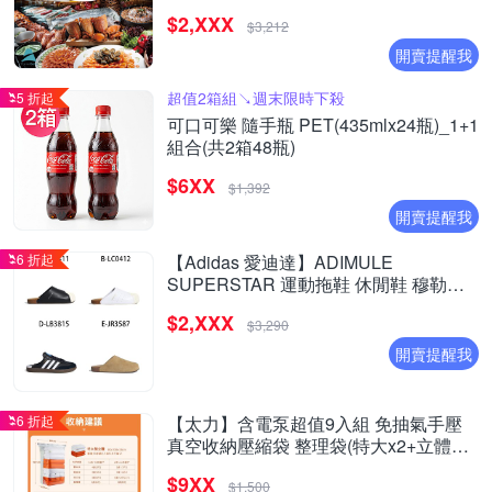
$2,XXX
$3,212
開賣提醒我
超值2箱組↘︎週末限時下殺
5 折起
可口可樂 隨手瓶 PET(435mlx24瓶)_1+1
組合(共2箱48瓶)
$6XX
$1,392
開賣提醒我
6 折起
【Adidas 愛迪達】ADIMULE
SUPERSTAR 運動拖鞋 休閒鞋 穆勒拖
鞋 運動鞋 男女 A-LC0411 B-LC0412 精
$2,XXX
選四款
$3,290
開賣提醒我
6 折起
【太力】含電泵超值9入組 免抽氣手壓
真空收納壓縮袋 整理袋(特大x2+立體中
x6+電泵x1 棉被換季收納)
$9XX
$1,500