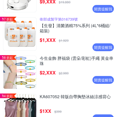
$9,XXX
$19,880
開賣提醒我
衛部成製字第016739號
7 折起
【生發】清菌酒精75%系列 (4L*6桶組/
箱裝)
$1,XXX
$1,920
開賣提醒我
8 折起
今生金飾 胖福袋 (雲朵/彩虹)手繩 黃金串
珠
$2,XXX
$2,980
開賣提醒我
4 折起
KA607052 韓版自帶胸墊冰絲涼感背心
$1XX
$399