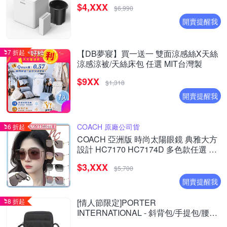
$4,XXX
$6,990
開賣提醒我
7 折起
【DB夢寢】買一送一 雙面涼感絲X天絲
涼感涼被/天絲床包 任選 MIT台灣製
$9XX
$1,318
開賣提醒我
COACH 原廠公司貨
6 折起
COACH 亞洲版 時尚太陽眼鏡 典雅大方
設計 HC7170 HC7174D 多色款任選 公
司貨(加贈掛式眼鏡袋)
$3,XXX
$5,700
開賣提醒我
8 折起
[情人節限定]PORTER
INTERNATIONAL - 斜背包/手提包/腰包/
長夾 (多款任選) - 原價$3650