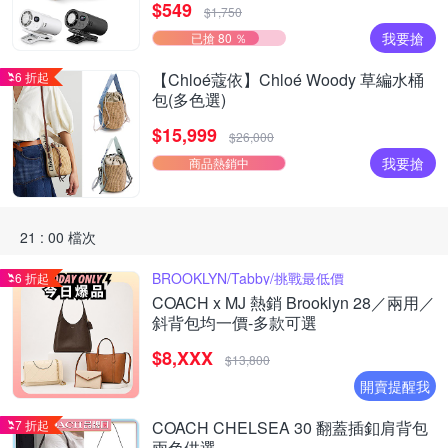
$549
$1,750
我要搶
已搶 80 ％
6 折起
【Chloé蔻依】Chloé Woody 草編水桶
包(多色選)
$15,999
$26,000
我要搶
商品熱銷中
21 : 00 檔次
BROOKLYN/Tabby/挑戰最低價
6 折起
COACH x MJ 熱銷 Brooklyn 28／兩用／
斜背包均一價-多款可選
$8,XXX
$13,800
開賣提醒我
7 折起
COACH CHELSEA 30 翻蓋插釦肩背包
兩色供選