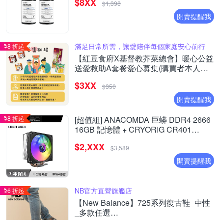
$8XX
$1,398
開賣提醒我
滿足日常所需，讓愛陪伴每個家庭安心前行
8 折起
【紅豆食府X基督教芥菜總會】暖心公益
送愛救助A套餐愛心募集(購買者本人不
會收到商品)
$3XX
$350
開賣提醒我
8 折起
[超值組] ANACOMDA 巨蟒 DDR4 2666
16GB 記憶體 + CRYORIG CR401
ARGB 散熱器
$2,XXX
$3,589
開賣提醒我
NB官方直營旗艦店
6 折起
【New Balance】725系列復古鞋_中性
_多款任選