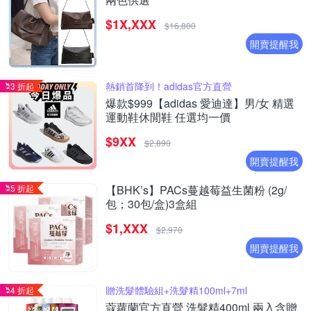
$1X,XXX
$16,800
開賣提醒我
熱銷首降到！adidas官方直營
3 折起
爆款$999【adidas 愛迪達】男/女 精選
運動鞋休閒鞋 任選均一價
$9XX
$2,890
開賣提醒我
5 折起
【BHK’s】PACs蔓越莓益生菌粉 (2g/
包；30包/盒)3盒組
$1,XXX
$2,970
開賣提醒我
贈洗髮體驗組+洗髮精100ml+7ml
4 折起
蔻蘿蘭官方直營 洗髮精400ml 兩入含贈