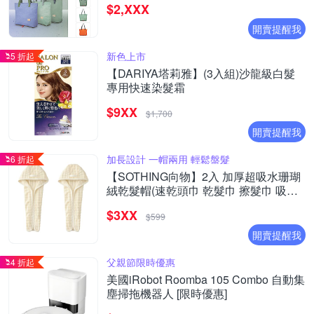
$2,XXX
開賣提醒我
新色上市
5 折起
【DARIYA塔莉雅】(3入組)沙龍級白髮
專用快速染髮霜
$9XX
$1,700
開賣提醒我
加長設計 一帽兩用 輕鬆盤髮
6 折起
【SOTHING向物】2入 加厚超吸水珊瑚
絨乾髮帽(速乾頭巾 乾髮巾 擦髮巾 吸水
毛巾 包頭巾 毛巾 擦頭巾)
$3XX
$599
開賣提醒我
父親節限時優惠
4 折起
美國iRobot Roomba 105 Combo 自動集
塵掃拖機器人 [限時優惠]