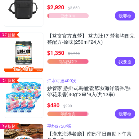
長夾 (多款任選) - 原價$3650
$2,920
$3,650
我要搶
已搶 3 ％
7 折起
【益富官方直營】 益力壯17 營養均衡完
整配方-原味(250ml*24入)
$1,350
$1,740
我要搶
商品熱銷中
沖水可達400次
4 折起
妙管家 懸掛式馬桶清潔球(海洋清香/熱
帶花果香)40g*2串*6入(共12串)
$480
$999
我要搶
即將售完
平均$750/張
9 折起
【漢來海港餐廳】南部平日自助下午茶