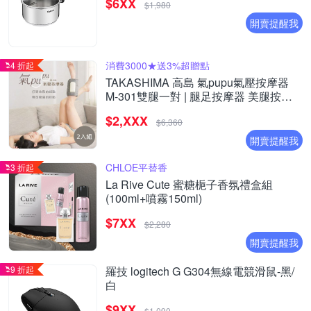
$6XX
$1,980
開賣提醒我
消費3000★送3%超贈點
4 折起
TAKASHIMA 高島 氣pupu氣壓按摩器
M-301雙腿一對 | 腿足按摩器 美腿按摩
器(腿部/氣壓/手部按摩)
$2,XXX
$6,360
開賣提醒我
CHLOE平替香
3 折起
La Rive Cute 蜜糖梔子香氛禮盒組
(100ml+噴霧150ml)
$7XX
$2,280
開賣提醒我
9 折起
羅技 logitech G G304無線電競滑鼠-黑/
白
$9XX
$1,090