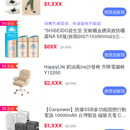
$1,XXX
開賣提醒我
清爽乳液質地，快速吸收不黏膩
4 折起
*SHISEIDO資生堂 安耐曬金鑽高效防曬
露NA 5X版(效期2027/10)(60mlx2)(公司
貨)
$8XX
$1,900
開賣提醒我
2 折起
HappyLife 奶油風ins沙發椅 升降電腦椅
Y12250
$2,XXX
$8,599
開賣提醒我
6 折起
【Canpower】防爆SSB多功能固態行動
電源 10000mAh 台灣製造 磁吸充電 CP-
05 自帶AC插頭 有wh、ccc標示
$1,XXX
$2,280