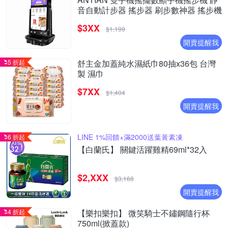
音自動計步器 搖步器 刷步數神器 搖步機
$3XX
$1,199
開賣提醒我
5 折起
舒主金加蓋純水濕紙巾80抽x36包 台灣
製 濕巾
$7XX
$1,404
開賣提醒我
LINE 1%回饋+滿2000送葉黃素凍
6 折起
【白蘭氏】 關鍵活躍雞精69ml*32入
$2,XXX
$3,168
開賣提醒我
4 折起
【樂扣樂扣】 微笑騎士不鏽鋼隨行杯
750ml(掀蓋款)