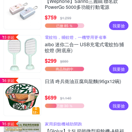
【Wephone】Sanrio三麗鷗 聯名款
PowerGo 5000多功能行動電源
$759
$1,299
我要搶
已搶 85 ％
電蚊拍，捕蚊燈，一機雙用更省事
3 折起
aibo 迷你二合一 USB充電式電蚊拍/捕
蚊燈 (附底座)
$299
$880
我要搶
商品熱銷中
6 折起
日清 咚兵衛油豆腐烏龍麵(95gx12碗)
$699
$1,140
我要搶
已搶 30 ％
家用廚餘機補助開跑
5 折起
【Glolux】2.5L節能微型廚餘機-A級福