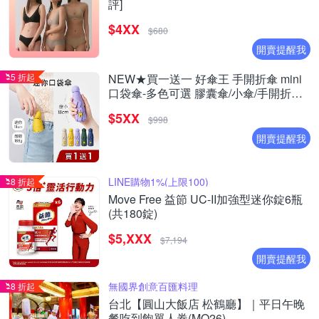
評]
$4XX
$680
開賣提醒我
5 折起
NEW★買一送一 好傘王 手開折傘 mini
口袋傘-多色可選 膠囊傘/小傘/手開折傘/
黑膠布/摺疊傘/小雨傘/輕量傘/折疊傘/迷
$5XX
你傘/防曬
$998
開賣提醒我
LINE購物1%(上限100)
8 折起
Move Free 益節 UC-II加強型迷你錠6瓶
(共180錠)
$5,XXX
$7,194
開賣提醒我
無國界創意百匯料理
8 折起
台北【圓山大飯店 松鶴廳】｜平日午晚
餐吃到飽單人券(MO26)