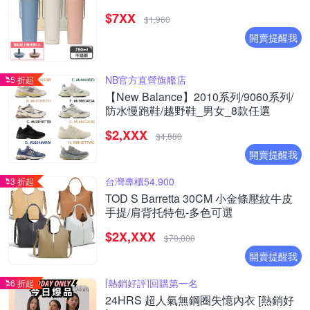
$7XX
$1,960
開賣提醒我
NB官方直營旗艦店
5 折起
【New Balance】2010系列/9060系列/
防水慢跑鞋/越野鞋_男女_8款任選
$2,XXX
$4,880
開賣提醒我
台灣專櫃54,900
3 折起
TOD S Barretta 30CM 小金條壓紋牛皮
手提/肩背托特包-多色可選
$2X,XXX
$70,000
開賣提醒我
[熱銷好評]回購第一名
6 折起
24HRS 超人氣無鋼圈失憶內衣 [熱銷好