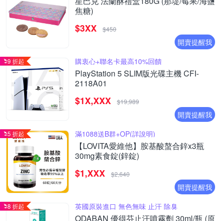
星巴克 法蘭酥禮盒180G (那堤/莓果/海鹽
焦糖)
$3XX
$450
開賣提醒我
購衷心+聯名卡最高10%回饋
9 折起
PlayStation 5 SLIM版光碟主機 CFI-
2118A01
$1X,XXX
$19,989
開賣提醒我
滿1088送B群+OP(詳說明)
5 折起
【LOVITA愛維他】胺基酸螯合鋅x3瓶
30mg素食錠(鋅錠)
$1,XXX
$2,640
開賣提醒我
英國原裝進口 無色無味 止汗 除臭
8 折起
ODABAN 優得芬止汗噴霧劑 30ml/瓶 (原