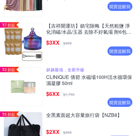
開賣提醒我
7 折起
【吉祥開運坊】鎮宅除晦【天然粗鹽 淨
化消磁/水晶/玉器 去除不好氣場 附6包海
鹽 消磁碗 湯匙】
$3XX
$499
開賣提醒我
超越最強，全新升級
3 折起
CLINIQUE 倩碧 水磁場100H活水循環保
濕凝膠 50ml
$6XX
$1,750
開賣提醒我
5 折起
全黑素面超大容量旅行袋【NZB8】
$2XX
$499