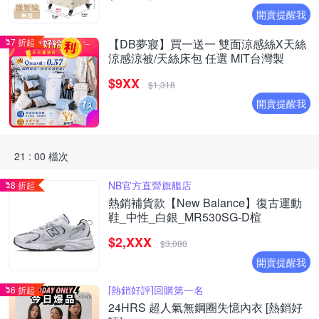
開賣提醒我
7 折起
【DB夢寢】買一送一 雙面涼感絲X天絲
涼感涼被/天絲床包 任選 MIT台灣製
$9XX
$1,318
開賣提醒我
21 : 00 檔次
NB官方直營旗艦店
8 折起
熱銷補貨款【New Balance】復古運動
鞋_中性_白銀_MR530SG-D楦
$2,XXX
$3,080
開賣提醒我
[熱銷好評]回購第一名
6 折起
24HRS 超人氣無鋼圈失憶內衣 [熱銷好