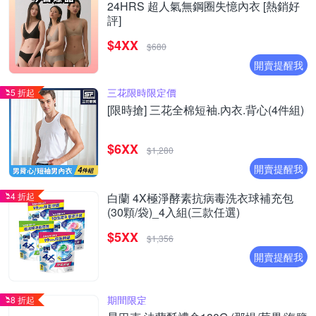
24HRS 超人氣無鋼圈失憶內衣 [熱銷好
評]
$4XX
$680
開賣提醒我
三花限時限定價
5 折起
[限時搶] 三花全棉短袖.內衣.背心(4件組)
$6XX
$1,280
開賣提醒我
4 折起
白蘭 4X極淨酵素抗病毒洗衣球補充包
(30顆/袋)_4入組(三款任選)
$5XX
$1,356
開賣提醒我
期間限定
8 折起