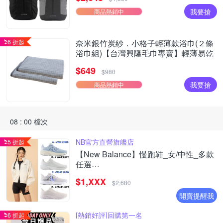
我要搶
商品熱銷中
6 折起
奈米銀竹炭紗．小格子輕薄款浴巾(２條
浴巾組)【台灣興隆毛巾專賣】輕薄易乾
$649
$980
我要搶
商品熱銷中
08 : 00 檔次
NB官方直營旗艦店
5 折起
【New Balance】慢跑鞋_女/中性_多款
任選
(W4139I6/W413LW3/M411626/M411LW3
$1,XXX
(網路獨家款)
$2,680
開賣提醒我
[熱銷好評]回購第一名
6 折起