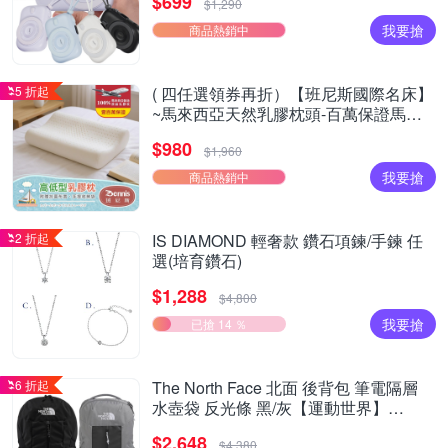
$699
$1,290
我要搶
商品熱銷中
5 折起
( 四任選領券再折）【班尼斯國際名床】
~馬來西亞天然乳膠枕頭-百萬保證馬來
製造- 超取限兩顆
$980
$1,960
我要搶
商品熱銷中
2 折起
IS DIAMOND 輕奢款 鑽石項鍊/手鍊 任
選(培育鑽石)
$1,288
$4,800
我要搶
已搶 14 ％
6 折起
The North Face 北面 後背包 筆電隔層
水壺袋 反光條 黑/灰【運動世界】
NF0A8EEVKY4/NF0A8EEVG1V
$2,648
$4,380