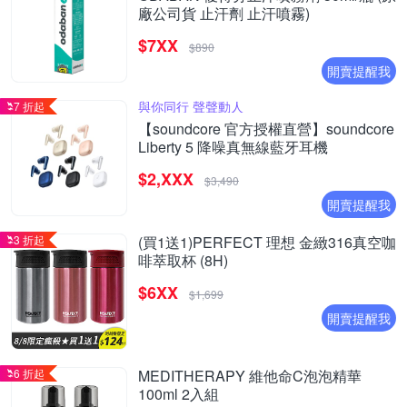
廠公司貨 止汗劑 止汗噴霧)
$7XX
$890
開賣提醒我
與你同行 聲聲動人
7 折起
【soundcore 官方授權直營】soundcore
Liberty 5 降噪真無線藍牙耳機
$2,XXX
$3,490
開賣提醒我
3 折起
(買1送1)PERFECT 理想 金緻316真空咖
啡萃取杯 (8H)
$6XX
$1,699
開賣提醒我
6 折起
MEDITHERAPY 維他命C泡泡精華
100ml 2入組