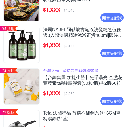
$1,XXX
$1,540
開賣提醒我
5 折起
法國NAJEL阿勒坡古皂液洗髮精超值任
選3入贈法國精油沐浴正貨400ml[限時限
定再氣墊木頭梳乙支]
$1,XXX
$3,133
開賣提醒我
台灣之光 - 珍稀晶亮關鍵綠蜂膠
2 折起
【台鋼集團 加捷生醫】光采晶亮 金盞花
葉黃素x綠蜂膠膠囊(30粒/瓶)共2瓶60粒
$1,XXX
$3,960
開賣提醒我
3 折起
Tefal法國特福 首選不鏽鋼系列16CM單
柄湯鍋(加蓋)