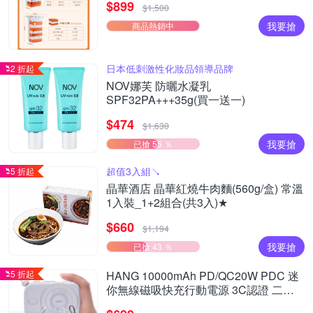
$899
$1,500
我要搶
商品熱銷中
日本低刺激性化妝品領導品牌
2 折起
NOV娜芙 防曬水凝乳
SPF32PA+++35g(買一送一)
$474
$1,630
我要搶
已搶 55 ％
超值3入組↘︎
5 折起
晶華酒店 晶華紅燒牛肉麵(560g/盒) 常溫
1入裝_1+2組合(共3入)★
$660
$1,194
我要搶
已搶 43 ％
5 折起
HANG 10000mAh PD/QC20W PDC 迷
你無線磁吸快充行動電源 3C認證 二維
碼可上飛機