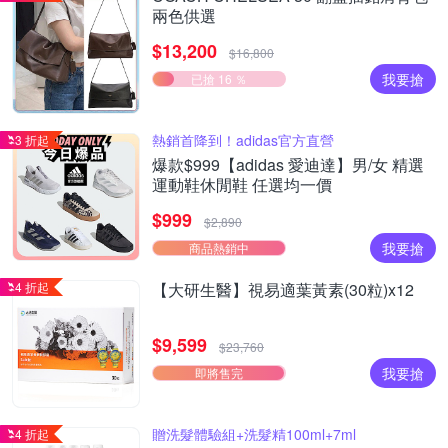
兩色供選
$13,200
$16,800
我要搶
已搶 16 ％
熱銷首降到！adidas官方直營
3 折起
爆款$999【adidas 愛迪達】男/女 精選
運動鞋休閒鞋 任選均一價
$999
$2,890
我要搶
商品熱銷中
4 折起
【大研生醫】視易適葉黃素(30粒)x12
$9,599
$23,760
我要搶
即將售完
贈洗髮體驗組+洗髮精100ml+7ml
4 折起