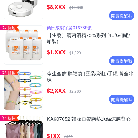
$8,XXX
$19,880
開賣提醒我
衛部成製字第016739號
7 折起
【生發】清菌酒精75%系列 (4L*6桶組/
箱裝)
$1,XXX
$1,920
開賣提醒我
8 折起
今生金飾 胖福袋 (雲朵/彩虹)手繩 黃金串
珠
$2,XXX
$2,980
開賣提醒我
4 折起
KA607052 韓版自帶胸墊冰絲涼感背心
$1XX
$399