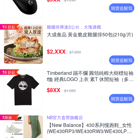
開賣提醒我
雞腿排厚達2公分，大塊過癮
3 折起
大成食品 黃金脆皮雞腿排50包(210g/片)
$2,XXX
$7,950
開賣提醒我
8 折起
Timberland 踢不爛 圓領純棉大樹標短袖
t恤 經典LOGO 上衣 素T 休閒短袖（多色
選）
$8XX
$1,080
開賣提醒我
NB官方直營旗艦店
限搶
【New Balance】430系列慢跑鞋_女性
(WE430RP3/WE430RW3/WE430LP4/WE
(網路獨家款)