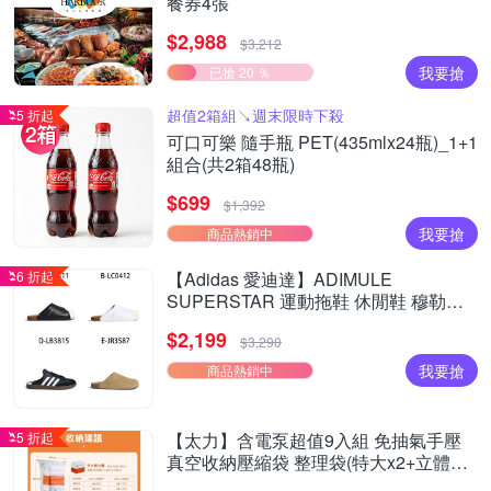
餐券4張
$2,988
$3,212
我要搶
已搶 20 ％
超值2箱組↘︎週末限時下殺
5 折起
可口可樂 隨手瓶 PET(435mlx24瓶)_1+1
組合(共2箱48瓶)
$699
$1,392
我要搶
商品熱銷中
6 折起
【Adidas 愛迪達】ADIMULE
SUPERSTAR 運動拖鞋 休閒鞋 穆勒拖
鞋 運動鞋 男女 A-LC0411 B-LC0412 精
$2,199
選四款
$3,290
我要搶
商品熱銷中
5 折起
【太力】含電泵超值9入組 免抽氣手壓
真空收納壓縮袋 整理袋(特大x2+立體中
x6+電泵x1 棉被換季收納)