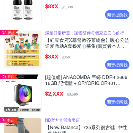
$8XX
$1,398
開賣提醒我
滿足日常所需，讓愛陪伴每個家庭安心前行
8 折起
【紅豆食府X基督教芥菜總會】暖心公益
送愛救助A套餐愛心募集(購買者本人不
會收到商品)
$3XX
$350
開賣提醒我
8 折起
[超值組] ANACOMDA 巨蟒 DDR4 2666
16GB 記憶體 + CRYORIG CR401
ARGB 散熱器
$2,XXX
$3,589
開賣提醒我
NB官方直營旗艦店
6 折起
【New Balance】725系列復古鞋_中性