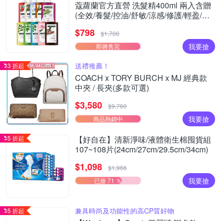
蔻蘿蘭官方直營 洗髮精400ml 兩入含贈
(全效/養髮/控油/舒敏/涼感/修護/輕盈/護
色/保濕) (正常/效期品任選)
$798
$1,700
我要搶
即將售完
送禮推薦！
3 折起
COACH x TORY BURCH x MJ 經典款
中夾 / 長夾(多款可選)
$3,580
$9,760
我要搶
商品熱銷中
5 折起
【好自在】清新淨味/液體衛生棉囤貨組
107~108片(24cm/27cm/29.5cm/34cm)
$1,098
$1,966
我要搶
已搶 71 ％
兼具時尚及功能性的高CP質好物
5 折起