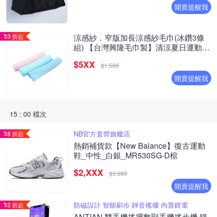
開賣提醒我
3 折起
涼感紗．窄版加長涼感紗毛巾(冰鑽3條
組) 【台灣興隆毛巾製】清涼夏日運動必
備
$5XX
$1,500
開賣提醒我
15 : 00 檔次
NB官方直營旗艦店
8 折起
熱銷補貨款【New Balance】復古運動
鞋_中性_白銀_MR530SG-D楦
$2,XXX
$3,080
開賣提醒我
防磁設計 智能刷步 靜音搖擺 內置鋰電
3 折起
ANTIAN 雙手機搖擺數顯手機搖步機 靜