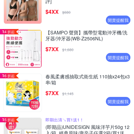
評]
$4XX
$680
開賣提醒我
4 折起
【SAMPO 聲寶】攜帶型電動沖牙機/洗
牙器/沖牙器(WB-Z2506NL)
$7XX
$1,680
開賣提醒我
6 折起
春風柔膚感抽取式衛生紙 110抽x24包x3
串/箱
$7XX
$1,145
開賣提醒我
即期出清↘︎買1送1！
5 折起
(即期品)UNIDESIGN 風味洋芋片50g 12
入/箱_經典原味/唐辛子任選2箱(買1送1)