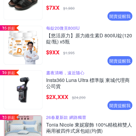
$7XX
$1,980
開賣提醒我
每錠20微克800IU
5 折起
【悠活原力】原力維生素D 800IU錠(120
錠/瓶) x5瓶
$9XX
$1,995
開賣提醒我
晝夜清晰，遠近隨心
9 折起
Insta360 Luna Ultra 標準版 東城代理商
公司貨
$2X,XXX
$24,200
開賣提醒我
26春夏新款 網路獨賣
3 折起
Tonia Nicole 東妮寢飾 100%精梳棉雙人
兩用被四件式床包組(均價)