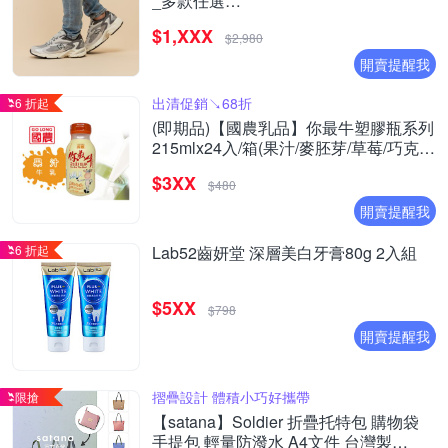
_多款任選
(ML725CK/ML725P/ML725CG/ML725CH
$1,XXX
(Y購/網路獨家)
$2,980
開賣提醒我
出清促銷↘68折
6 折起
(即期品)【國農乳品】你最牛塑膠瓶系列
215mlx24入/箱(果汁/麥胚芽/草莓/巧克力
)
$3XX
$480
開賣提醒我
6 折起
Lab52齒妍堂 深層美白牙膏80g 2入組
$5XX
$798
開賣提醒我
摺疊設計 體積小巧好攜帶
限搶
【satana】Soldier 折疊托特包 購物袋
手提包 輕量防潑水 A4文件 台灣製