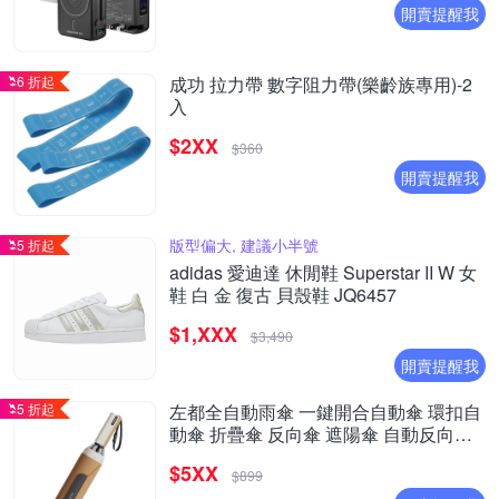
開賣提醒我
6 折起
成功 拉力帶 數字阻力帶(樂齡族專用)-2
入
$2XX
$360
開賣提醒我
版型偏大, 建議小半號
5 折起
adidas 愛迪達 休閒鞋 Superstar II W 女
鞋 白 金 復古 貝殼鞋 JQ6457
$1,XXX
$3,490
開賣提醒我
5 折起
左都全自動雨傘 一鍵開合自動傘 環扣自
動傘 折疊傘 反向傘 遮陽傘 自動反向傘
防風 八骨自動傘
$5XX
$899