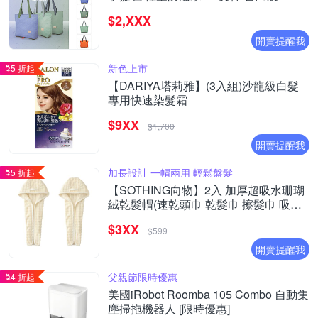
SOS2855 - 多色
$2,XXX
開賣提醒我
新色上市
5 折起
【DARIYA塔莉雅】(3入組)沙龍級白髮
專用快速染髮霜
$9XX
$1,700
開賣提醒我
加長設計 一帽兩用 輕鬆盤髮
5 折起
【SOTHING向物】2入 加厚超吸水珊瑚
絨乾髮帽(速乾頭巾 乾髮巾 擦髮巾 吸水
毛巾 包頭巾 毛巾 擦頭巾)
$3XX
$599
開賣提醒我
父親節限時優惠
4 折起
美國iRobot Roomba 105 Combo 自動集
塵掃拖機器人 [限時優惠]