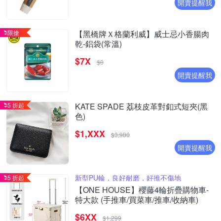
開賣提醒我
限搶
【黑橋牌Ｘ格蘭利威】威士忌小香腸肉
乾-鋁袋(常溫)
$7X
$0
開賣提醒我
5 折起
KATE SPADE 荔枝皮革對釦式短夾(黑
色)
$1,XXX
$3,980
開賣提醒我
新型PU輪，良好耐磨，好推不傷地
5 折起
【ONE HOUSE】櫻藤4輪折疊購物車-
特大款 (手推車/買菜車/推車/收納車)
$6XX
$1,299