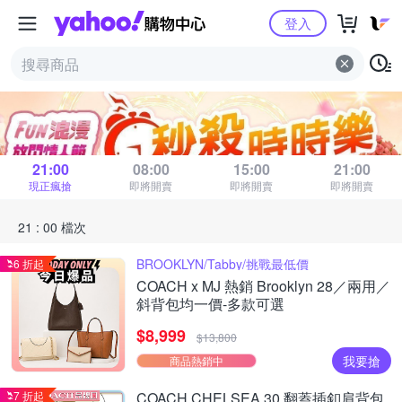
Yahoo購物中心
登入
秒殺時時樂
距 21 : 00 場結束
21:00
08:00
15:00
21:00
現正瘋搶
即將開賣
即將開賣
即將開賣
21 : 00 檔次
BROOKLYN/Tabby/挑戰最低價
6 折起
COACH x MJ 熱銷 Brooklyn 28／兩用／
斜背包均一價-多款可選
$8,999
$13,800
我要搶
商品熱銷中
7 折起
COACH CHELSEA 30 翻蓋插釦肩背包