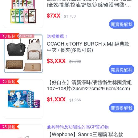
(全效/養髮/控油/舒敏/涼感/修護/輕盈/護
色/保濕) (正常/效期品任選)
$7XX
$1,700
開賣提醒我
送禮推薦！
3 折起
COACH x TORY BURCH x MJ 經典款
中夾 / 長夾(多款可選)
$3,XXX
$9,760
開賣提醒我
5 折起
【好自在】清新淨味/液體衛生棉囤貨組
107~108片(24cm/27cm/29.5cm/34cm)
$1,XXX
$1,966
開賣提醒我
兼具時尚及功能性的高CP質好物
5 折起
【Wephone】Sanrio三麗鷗 聯名款