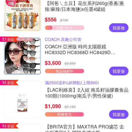
【阿爸ㄟ土豆】花生系列260g(香蔥/蔥
辣/麻辣/日本海鹽)x任選4罐組
$556
$796
我要搶
已搶 19 ％
COACH 原廠公司貨
7 折起
COACH 亞洲版 時尚太陽眼鏡
HC8332D HC8368D HC8429D
HC8430D HC8445D 多款任選 公司貨
$3,600
(加贈掛式眼鏡袋)
$5,050
我要搶
商品熱銷中
滿2500送8%超贈點(上限800)
5 折起
【LAC利維喜】2入組 南瓜籽油膠囊食品
100顆(1000mg/南瓜子/男性保健)
$1,090
$2,180
我要搶
即將售完
3 折起
【BRITA官方】MAXTRA PRO濾芯 去