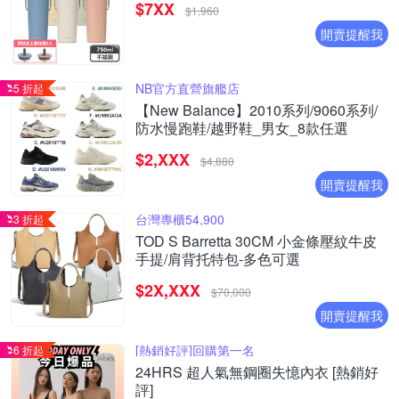
$7XX
$1,960
開賣提醒我
NB官方直營旗艦店
5 折起
【New Balance】2010系列/9060系列/
防水慢跑鞋/越野鞋_男女_8款任選
$2,XXX
$4,880
開賣提醒我
台灣專櫃54,900
3 折起
TOD S Barretta 30CM 小金條壓紋牛皮
手提/肩背托特包-多色可選
$2X,XXX
$70,000
開賣提醒我
[熱銷好評]回購第一名
6 折起
24HRS 超人氣無鋼圈失憶內衣 [熱銷好
評]