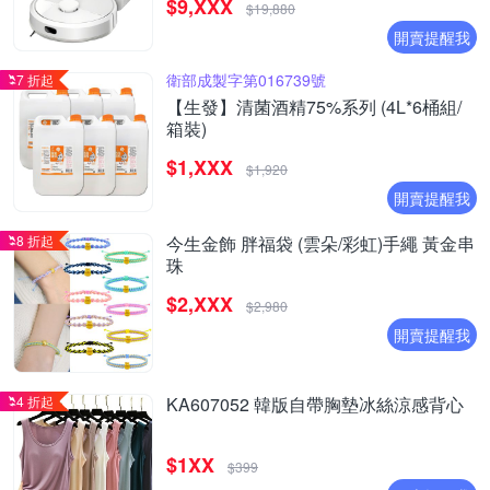
$9,XXX
$19,880
開賣提醒我
衛部成製字第016739號
7 折起
【生發】清菌酒精75%系列 (4L*6桶組/
箱裝)
$1,XXX
$1,920
開賣提醒我
8 折起
今生金飾 胖福袋 (雲朵/彩虹)手繩 黃金串
珠
$2,XXX
$2,980
開賣提醒我
4 折起
KA607052 韓版自帶胸墊冰絲涼感背心
$1XX
$399