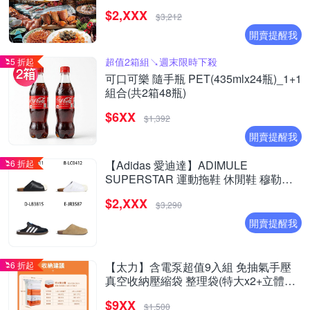
$2,XXX
$3,212
開賣提醒我
超值2箱組↘︎週末限時下殺
5 折起
可口可樂 隨手瓶 PET(435mlx24瓶)_1+1
組合(共2箱48瓶)
$6XX
$1,392
開賣提醒我
6 折起
【Adidas 愛迪達】ADIMULE
SUPERSTAR 運動拖鞋 休閒鞋 穆勒拖
鞋 運動鞋 男女 A-LC0411 B-LC0412 精
$2,XXX
選四款
$3,290
開賣提醒我
6 折起
【太力】含電泵超值9入組 免抽氣手壓
真空收納壓縮袋 整理袋(特大x2+立體中
x6+電泵x1 棉被換季收納)
$9XX
$1,500