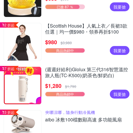
我要搶
已搶 87 ％
2 折起
【Scottish House】人氣上衣／長裙3款
任選｜均一價$980・領券再折$100
$980
$3,980
我要搶
商品熱銷中
7 折起
(週週好給利)Glolux 第三代316智慧溫控
旅人瓶(TC-K500)(奶茶色/鮮奶白)
$1,280
$1,790
我要搶
商品熱銷中
夾哪涼哪，隨身行動冷風機
3 折起
aibo 冰敷100檔數顯高速 多功能風扇