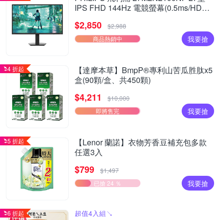
IPS FHD 144Hz 電競螢幕(0.5ms/HDMI/
抗藍光/零閃屏)
$2,850
$2,988
我要搶
商品熱銷中
4 折起
【達摩本草】BmpP®專利山苦瓜胜肽x5
盒(90顆/盒、共450顆)
$4,211
$10,000
我要搶
即將售完
5 折起
【Lenor 蘭諾】衣物芳香豆補充包多款
任選3入
$799
$1,497
我要搶
已搶 24 ％
超值4入組↘︎
6 折起