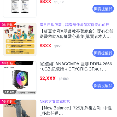
$8XX
$1,398
開賣提醒我
滿足日常所需，讓愛陪伴每個家庭安心前行
8 折起
【紅豆食府X基督教芥菜總會】暖心公益
送愛救助A套餐愛心募集(購買者本人不
會收到商品)
$3XX
$350
開賣提醒我
8 折起
[超值組] ANACOMDA 巨蟒 DDR4 2666
16GB 記憶體 + CRYORIG CR401
ARGB 散熱器
$2,XXX
$3,589
開賣提醒我
NB官方直營旗艦店
6 折起
【New Balance】725系列復古鞋_中性
_多款任選