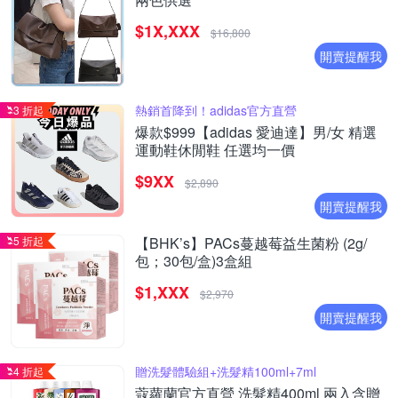
$1X,XXX
$16,800
開賣提醒我
熱銷首降到！adidas官方直營
3 折起
爆款$999【adidas 愛迪達】男/女 精選
運動鞋休閒鞋 任選均一價
$9XX
$2,890
開賣提醒我
5 折起
【BHK’s】PACs蔓越莓益生菌粉 (2g/
包；30包/盒)3盒組
$1,XXX
$2,970
開賣提醒我
贈洗髮體驗組+洗髮精100ml+7ml
4 折起
蔻蘿蘭官方直營 洗髮精400ml 兩入含贈