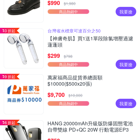
$990
$1,980
我要搶
商品熱銷中
台灣省水標章可達百分之50
3 折起
【神膚奇肌】買1送1單段除氯增壓過濾
蓮蓬頭
$299
$798
我要搶
商品熱銷中
9 折起
萬家福商品提貨券總面額
$10000($500x20張)
$9,700
$10,000
我要搶
商品熱銷中
6 折起
HANG 20000mAh升級版防爆固態電池
自帶雙線 PD+QC 20W 行動電源EP3