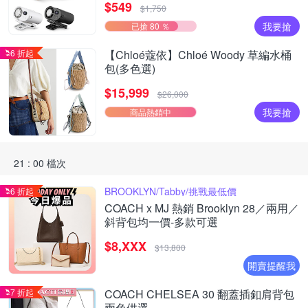
$549
$1,750
我要搶
已搶 80 ％
6 折起
【Chloé蔻依】Chloé Woody 草編水桶
包(多色選)
$15,999
$26,000
我要搶
商品熱銷中
21 : 00 檔次
BROOKLYN/Tabby/挑戰最低價
6 折起
COACH x MJ 熱銷 Brooklyn 28／兩用／
斜背包均一價-多款可選
$8,XXX
$13,800
開賣提醒我
7 折起
COACH CHELSEA 30 翻蓋插釦肩背包
兩色供選