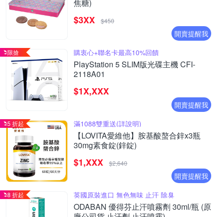
焦糖)
$3XX
$450
開賣提醒我
購衷心+聯名卡最高10%回饋
限搶
PlayStation 5 SLIM版光碟主機 CFI-
2118A01
$1X,XXX
開賣提醒我
滿1088雙重送(詳說明)
5 折起
【LOVITA愛維他】胺基酸螯合鋅x3瓶
30mg素食錠(鋅錠)
$1,XXX
$2,640
開賣提醒我
英國原裝進口 無色無味 止汗 除臭
8 折起
ODABAN 優得芬止汗噴霧劑 30ml/瓶 (原
廠公司貨 止汗劑 止汗噴霧)