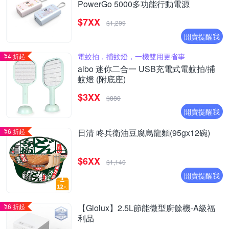
PowerGo 5000多功能行動電源
$7XX
$1,299
開賣提醒我
電蚊拍，捕蚊燈，一機雙用更省事
4 折起
aibo 迷你二合一 USB充電式電蚊拍/捕
蚊燈 (附底座)
$3XX
$880
開賣提醒我
6 折起
日清 咚兵衛油豆腐烏龍麵(95gx12碗)
$6XX
$1,140
開賣提醒我
6 折起
【Glolux】2.5L節能微型廚餘機-A級福
利品