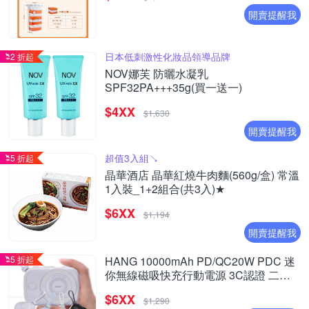
開賣提醒我
日本低刺激性化妝品領導品牌
2 折起
NOV娜芙 防曬水凝乳
SPF32PA+++35g(買一送一)
$4XX
$1,630
開賣提醒我
超值3入組↘︎
5 折起
晶華酒店 晶華紅燒牛肉麵(560g/盒) 常溫
1入裝_1+2組合(共3入)★
$6XX
$1,194
開賣提醒我
5 折起
HANG 10000mAh PD/QC20W PDC 迷
你無線磁吸快充行動電源 3C認證 二維
碼可上飛機
$6XX
$1,290