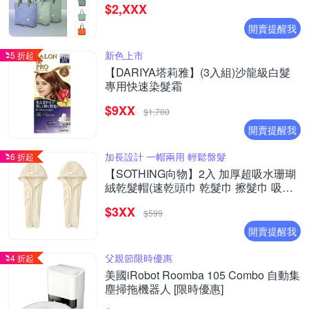
$2,XXX
開賣提醒我
新色上市
5 折起
【DARIYA塔莉雅】(3入組)沙龍級白髮
專用快速染髮霜
$9XX
$1,700
開賣提醒我
加長設計 一帽兩用 輕鬆盤髮
6 折起
【SOTHING向物】2入 加厚超吸水珊瑚
絨乾髮帽(速乾頭巾 乾髮巾 擦髮巾 吸水
毛巾 包頭巾 毛巾 擦頭巾)
$3XX
$599
開賣提醒我
父親節限時優惠
4 折起
美國iRobot Roomba 105 Combo 自動集
塵掃拖機器人 [限時優惠]