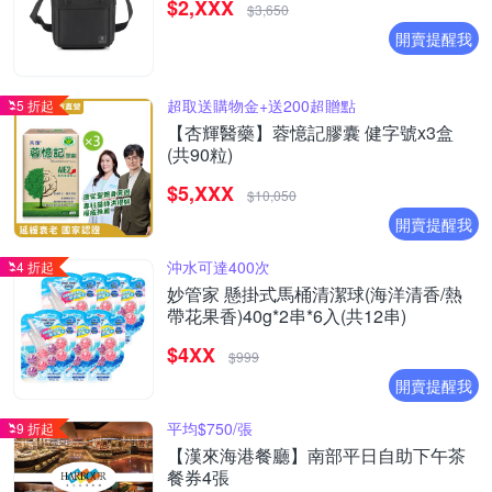
$2,XXX
$3,650
開賣提醒我
超取送購物金+送200超贈點
5 折起
【杏輝醫藥】蓉憶記膠囊 健字號x3盒
(共90粒)
$5,XXX
$10,050
開賣提醒我
沖水可達400次
4 折起
妙管家 懸掛式馬桶清潔球(海洋清香/熱
帶花果香)40g*2串*6入(共12串)
$4XX
$999
開賣提醒我
平均$750/張
9 折起
【漢來海港餐廳】南部平日自助下午茶
餐券4張