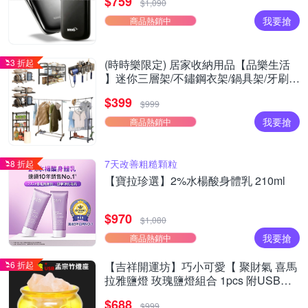
$759
$1,090
我要搶
商品熱銷中
3 折起
(時時樂限定) 居家收納用品【品樂生活
】迷你三層架/不鏽鋼衣架/鍋具架/牙刷
架/Y型/日式機能
$399
$999
我要搶
商品熱銷中
7天改善粗糙顆粒
8 折起
【寶拉珍選】2%水楊酸身體乳 210ml
$970
$1,080
我要搶
商品熱銷中
6 折起
【吉祥開運坊】巧小可愛【 聚財氣 喜馬
拉雅鹽燈 玫瑰鹽燈組合 1pcs 附USB燈
座】
$688
$999