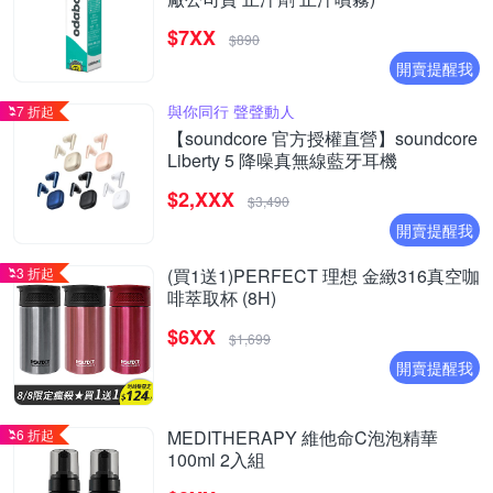
$7XX
$890
開賣提醒我
與你同行 聲聲動人
7 折起
【soundcore 官方授權直營】soundcore
Liberty 5 降噪真無線藍牙耳機
$2,XXX
$3,490
開賣提醒我
3 折起
(買1送1)PERFECT 理想 金緻316真空咖
啡萃取杯 (8H)
$6XX
$1,699
開賣提醒我
6 折起
MEDITHERAPY 維他命C泡泡精華
100ml 2入組