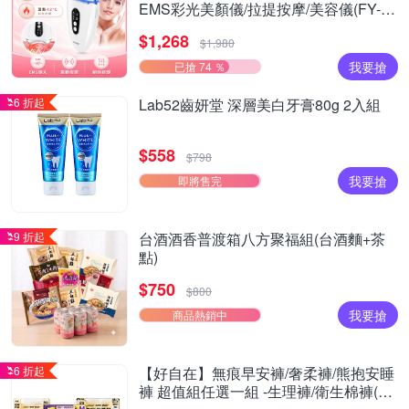
EMS彩光美顏儀/拉提按摩/美容儀(FY-
Z2502DL)
$1,268
$1,980
我要搶
已搶 74 ％
6 折起
Lab52齒妍堂 深層美白牙膏80g 2入組
$558
$798
我要搶
即將售完
9 折起
台酒酒香普渡箱八方聚福組(台酒麵+茶
點)
$750
$800
我要搶
商品熱銷中
6 折起
【好自在】無痕早安褲/奢柔褲/熊抱安睡
褲 超值組任選一組 -生理褲/衛生棉褲(無