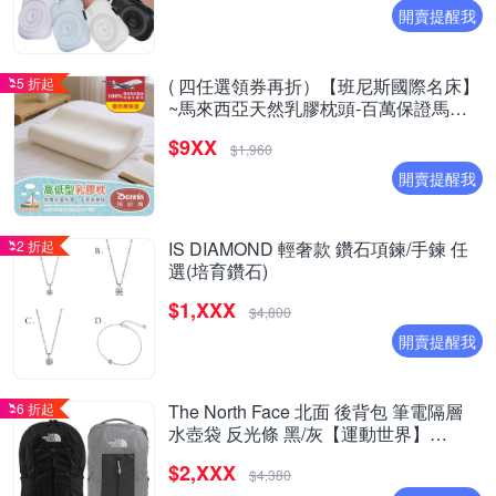
開賣提醒我
5 折起
( 四任選領券再折）【班尼斯國際名床】
~馬來西亞天然乳膠枕頭-百萬保證馬來
製造- 超取限兩顆
$9XX
$1,960
開賣提醒我
2 折起
IS DIAMOND 輕奢款 鑽石項鍊/手鍊 任
選(培育鑽石)
$1,XXX
$4,800
開賣提醒我
6 折起
The North Face 北面 後背包 筆電隔層
水壺袋 反光條 黑/灰【運動世界】
NF0A8EEVKY4/NF0A8EEVG1V
$2,XXX
$4,380