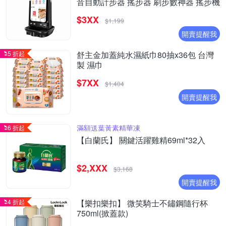
音自動計步器 搖步器 刷步數神器 搖步機
$3XX
$1,199
開賣提醒我
5 折起
舒主金加蓋純水濕紙巾80抽x36包 台灣
製 濕巾
$7XX
$1,404
開賣提醒我
滿額送葉黃素精華凍
6 折起
【白蘭氏】 關鍵活躍雞精69ml*32入
$2,XXX
$3,168
開賣提醒我
4 折起
【樂扣樂扣】 微笑騎士不鏽鋼隨行杯
750ml(掀蓋款)