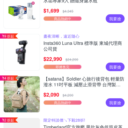
水垢專家9入 贈隨身濾水瓶
$1,699
$4,345
我要搶
商品熱銷中
晝夜清晰，遠近隨心
9 折起
Insta360 Luna Ultra 標準版 東城代理商
公司貨
$22,990
$24,200
我要搶
即將售完
4 折起
【satana】Soldier 心旅行後背包 輕量防
潑水 11吋平板 減壓止滑背帶 台灣製
SOS2595 - 摩卡慕斯
$2,090
$4,200
我要搶
商品熱銷中
限定特談價↘下殺28折!
2 折起
Timberland官方旗艦 男款灰色低筒皮革