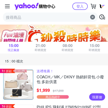
Yahoo購物中心
登入
秒殺時時樂
距 15 : 00 場結束
15:00
21:00
08:00
15:00
現正瘋搶
即將開賣
即將開賣
即將開賣
15 : 00 檔次
送禮推薦！
1 折起
COACH／MK／DKNY 熱銷斜背包.小廢
包 多款供選
$1,999
$17,200
我要搶
商品熱銷中
9 折起
PHILIPS 飛利浦 27M2N2100NF 27型