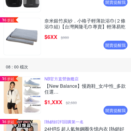
開賣提醒我
6 折起
奈米銀竹炭紗．小格子輕薄款浴巾(２條
浴巾組)【台灣興隆毛巾專賣】輕薄易乾
$6XX
$980
開賣提醒我
08 : 00 檔次
NB官方直營旗艦店
5 折起
【New Balance】慢跑鞋_女/中性_多款
任選
(W4139I6/W413LW3/M411626/M411LW3
$1,XXX
(網路獨家款)
$2,680
開賣提醒我
[熱銷好評]回購第一名
6 折起
24HRS 超人氣無鋼圈失憶內衣 [熱銷好