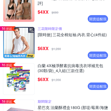
評]
$4XX
$680
開賣提醒我
三花限時限定價
5 折起
[限時搶] 三花全棉短袖.內衣.背心(4件組)
$6XX
$1,280
開賣提醒我
5 折起
白蘭 4X極淨酵素抗病毒洗衣球補充包
(30顆/袋)_4入組(三款任選)
$6XX
$1,356
開賣提醒我
期間限定
8 折起
星巴克 法蘭酥禮盒180G (那堤/莓果/海鹽