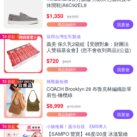
休閒鞋|A6C92EL8
$1,350
$4,900
我要搶
商品熱銷中
採用台灣生乳製成
8 折起
義美 保久乳2箱組【受贈對象：財團法
人雙福基金會】(您不會收到商品)(公益)
$720
$820
我要搶
商品熱銷中
挑戰最低價
5 折起
COACH Brooklyn 28 布魯克林編織款單
肩包-橄欖綠
$8,999
$15,000
我要搶
商品熱銷中
小臉推薦！溫冷拉提、EMS導入
6 折起
【SAMPO 聲寶】46度/20度 冰溫緊緻