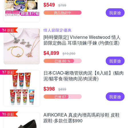
痕褲18片、安睡褲24片)
$549
$799
我要搶
商品熱銷中
情人節限定優惠
4 折起
[時時樂限定] Vivienne Westwood 情人
節限定飾品 耳環/項鍊/手鍊 (均價任選)
$4,899
$10,280
我要搶
已搶 80 ％
7 折起
日本CIAO-啾嚕管狀肉泥【6入組】(貓肉
泥/貓零食/寵物肉泥/肉泥膏)
$398
$499
我要搶
已搶 67 ％
5 折起
AIRKOREA 真皮內增高瑪莉珍鞋 皮鞋
跟鞋-多款任選$990