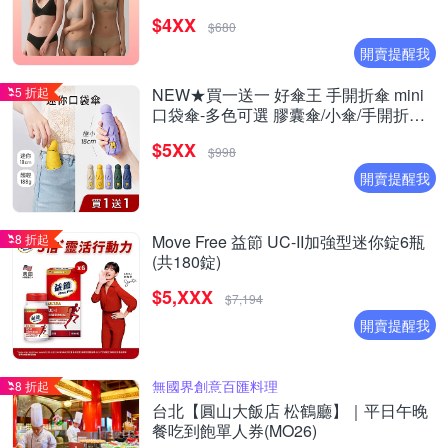
$4XX
$680
開賣提醒我
5 折起
NEW★買一送一 好傘王 手開折傘 mini
口袋傘-多色可選 膠囊傘/小傘/手開折傘/
黑膠布/摺疊傘/小雨傘/輕量傘/折疊傘/迷
$5XX
你傘/防曬
$998
開賣提醒我
8 折起
Move Free 益節 UC-II加強型迷你錠6瓶
(共180錠)
$5,XXX
$7,194
開賣提醒我
無國界創意百匯料理
8 折起
台北【圓山大飯店 松鶴廳】｜平日午晚
餐吃到飽單人券(MO26)