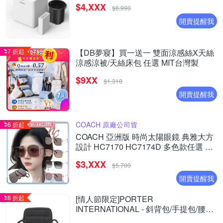
$4,XXX
$6,990
開賣提醒我
7 折起
【DB夢寢】買一送一 雙面涼感絲X天絲
涼感涼被/天絲床包 任選 MIT台灣製
$9XX
$1,318
開賣提醒我
COACH 原廠公司貨
6 折起
COACH 亞洲版 時尚太陽眼鏡 典雅大方
設計 HC7170 HC7174D 多色款任選 公
司貨(加贈掛式眼鏡袋)
$3,XXX
$5,700
開賣提醒我
8 折起
[情人節限定]PORTER
INTERNATIONAL - 斜背包/手提包/腰包/
長夾 (多款任選) - 原價$3650