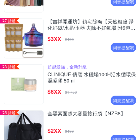
開賣提醒我
7 折起
【吉祥開運坊】鎮宅除晦【天然粗鹽 淨
化消磁/水晶/玉器 去除不好氣場 附6包海
鹽 消磁碗 湯匙】
$3XX
$499
開賣提醒我
超越最強，全新升級
3 折起
CLINIQUE 倩碧 水磁場100H活水循環保
濕凝膠 50ml
$6XX
$1,750
開賣提醒我
5 折起
全黑素面超大容量旅行袋【NZB8】
$2XX
$499
開賣提醒我