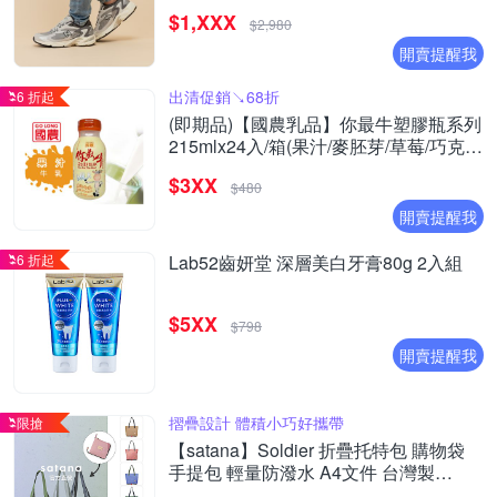
(ML725CK/ML725P/ML725CG/ML725CH
$1,XXX
(Y購/網路獨家)
$2,980
開賣提醒我
出清促銷↘68折
6 折起
(即期品)【國農乳品】你最牛塑膠瓶系列
215mlx24入/箱(果汁/麥胚芽/草莓/巧克力
)
$3XX
$480
開賣提醒我
6 折起
Lab52齒妍堂 深層美白牙膏80g 2入組
$5XX
$798
開賣提醒我
摺疊設計 體積小巧好攜帶
限搶
【satana】Soldier 折疊托特包 購物袋
手提包 輕量防潑水 A4文件 台灣製
SOS2855 - 多色