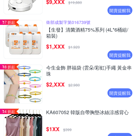
$9,XXX
$19,880
開賣提醒我
衛部成製字第016739號
7 折起
【生發】清菌酒精75%系列 (4L*6桶組/
箱裝)
$1,XXX
$1,920
開賣提醒我
8 折起
今生金飾 胖福袋 (雲朵/彩虹)手繩 黃金串
珠
$2,XXX
$2,980
開賣提醒我
4 折起
KA607052 韓版自帶胸墊冰絲涼感背心
$1XX
$399