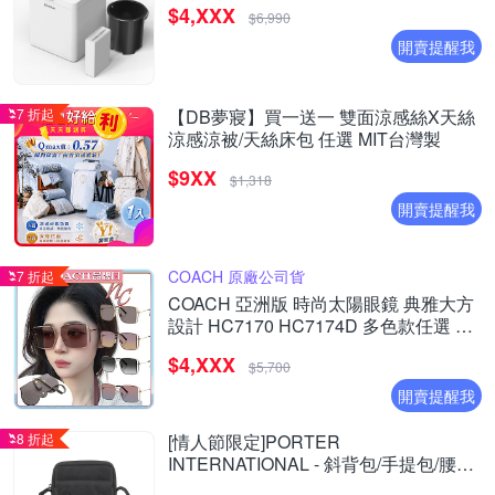
$4,XXX
$6,990
開賣提醒我
7 折起
【DB夢寢】買一送一 雙面涼感絲X天絲
涼感涼被/天絲床包 任選 MIT台灣製
$9XX
$1,318
開賣提醒我
COACH 原廠公司貨
7 折起
COACH 亞洲版 時尚太陽眼鏡 典雅大方
設計 HC7170 HC7174D 多色款任選 公
司貨(加贈掛式眼鏡袋)
$4,XXX
$5,700
開賣提醒我
8 折起
[情人節限定]PORTER
INTERNATIONAL - 斜背包/手提包/腰包/
長夾 (多款任選) - 原價$3650