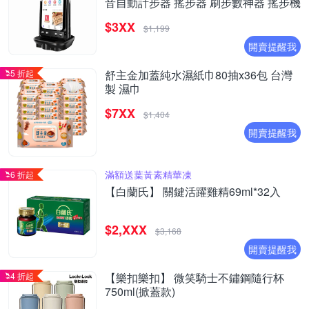
音自動計步器 搖步器 刷步數神器 搖步機
$3XX
$1,199
開賣提醒我
5 折起
舒主金加蓋純水濕紙巾80抽x36包 台灣
製 濕巾
$7XX
$1,404
開賣提醒我
滿額送葉黃素精華凍
6 折起
【白蘭氏】 關鍵活躍雞精69ml*32入
$2,XXX
$3,168
開賣提醒我
4 折起
【樂扣樂扣】 微笑騎士不鏽鋼隨行杯
750ml(掀蓋款)