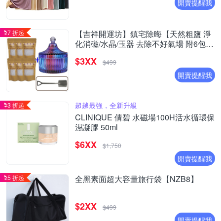
開賣提醒我
7 折起
【吉祥開運坊】鎮宅除晦【天然粗鹽 淨
化消磁/水晶/玉器 去除不好氣場 附6包海
鹽 消磁碗 湯匙】
$3XX
$499
開賣提醒我
超越最強，全新升級
3 折起
CLINIQUE 倩碧 水磁場100H活水循環保
濕凝膠 50ml
$6XX
$1,750
開賣提醒我
5 折起
全黑素面超大容量旅行袋【NZB8】
$2XX
$499
開賣提醒我