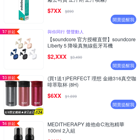
$7XX
$890
開賣提醒我
與你同行 聲聲動人
7 折起
【soundcore 官方授權直營】soundcore
Liberty 5 降噪真無線藍牙耳機
$2,XXX
$3,490
開賣提醒我
3 折起
(買1送1)PERFECT 理想 金緻316真空咖
啡萃取杯 (8H)
$6XX
$1,699
開賣提醒我
6 折起
MEDITHERAPY 維他命C泡泡精華
100ml 2入組