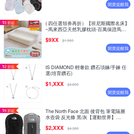
開賣提醒我
5 折起
( 四任選領券再折）【班尼斯國際名床】
~馬來西亞天然乳膠枕頭-百萬保證馬來
製造- 超取限兩顆
$9XX
$1,960
開賣提醒我
2 折起
IS DIAMOND 輕奢款 鑽石項鍊/手鍊 任
選(培育鑽石)
$1,XXX
$4,800
開賣提醒我
6 折起
The North Face 北面 後背包 筆電隔層
水壺袋 反光條 黑/灰【運動世界】
NF0A8EEVKY4/NF0A8EEVG1V
$2,XXX
$4,380