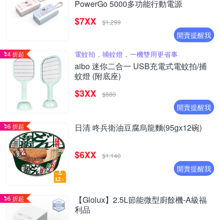
PowerGo 5000多功能行動電源
$7XX
$1,299
開賣提醒我
電蚊拍，捕蚊燈，一機雙用更省事
4 折起
aibo 迷你二合一 USB充電式電蚊拍/捕
蚊燈 (附底座)
$3XX
$880
開賣提醒我
6 折起
日清 咚兵衛油豆腐烏龍麵(95gx12碗)
$6XX
$1,140
開賣提醒我
6 折起
【Glolux】2.5L節能微型廚餘機-A級福
利品