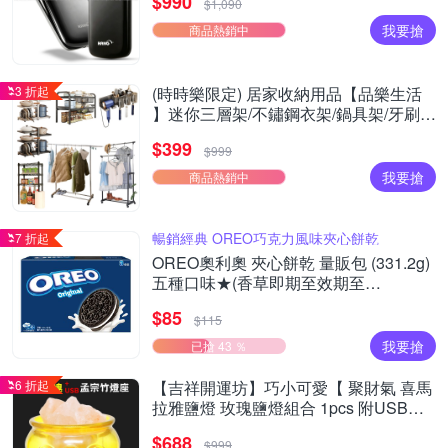
$990
$1,090
我要搶
商品熱銷中
3 折起
(時時樂限定) 居家收納用品【品樂生活
】迷你三層架/不鏽鋼衣架/鍋具架/牙刷
架/Y型/日式機能
$399
$999
我要搶
商品熱銷中
暢銷經典 OREO巧克力風味夾心餅乾
7 折起
OREO奧利奧 夾心餅乾 量販包 (331.2g)
五種口味★(香草即期至效期至
20261003)
$85
$115
我要搶
已搶 43 ％
6 折起
【吉祥開運坊】巧小可愛【 聚財氣 喜馬
拉雅鹽燈 玫瑰鹽燈組合 1pcs 附USB燈
座】
$688
$999