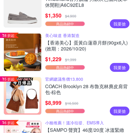
休閒鞋|A6C92EL8
$1,350
$4,900
我要搶
商品熱銷中
美心味道 香港製造
8 折起
【香港美心】蛋黃白蓮蓉月餅(90gx6入)
(效期：2026/10/20)
$1,229
$1,399
我要搶
商品熱銷中
官網建議售價13,800
5 折起
COACH Brooklyn 28 布魯克林麂皮肩背
包-棕色
$8,999
$16,500
我要搶
商品熱銷中
小臉推薦！溫冷拉提、EMS導入
6 折起
【SAMPO 聲寶】46度/20度 冰溫緊緻