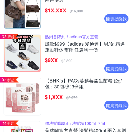
$1X,XXX
$16,800
開賣提醒我
熱銷首降到！adidas官方直營
3 折起
爆款$999【adidas 愛迪達】男/女 精選
運動鞋休閒鞋 任選均一價
$9XX
$2,890
開賣提醒我
5 折起
【BHK’s】PACs蔓越莓益生菌粉 (2g/
包；30包/盒)3盒組
$1,XXX
$2,970
開賣提醒我
贈洗髮體驗組+洗髮精100ml+7ml
4 折起
蔻蘿蘭官方直營 洗髮精400ml 兩入含贈