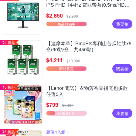
IPS FHD 144Hz 電競螢幕(0.5ms/HDMI/
抗藍光/零閃屏)
$2,850
$2,988
我要搶
商品熱銷中
4 折起
【達摩本草】BmpP®專利山苦瓜胜肽x5
盒(90顆/盒、共450顆)
$4,211
$10,000
我要搶
即將售完
5 折起
【Lenor 蘭諾】衣物芳香豆補充包多款
任選3入
$799
$1,497
我要搶
已搶 21 ％
超值4入組↘︎
6 折起