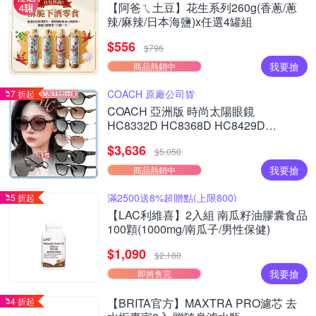
【阿爸ㄟ土豆】花生系列260g(香蔥/蔥
辣/麻辣/日本海鹽)x任選4罐組
$556
$796
我要搶
商品熱銷中
COACH 原廠公司貨
7 折起
COACH 亞洲版 時尚太陽眼鏡
HC8332D HC8368D HC8429D
HC8430D HC8445D 多款任選 公司貨
$3,636
(加贈掛式眼鏡袋)
$5,050
我要搶
商品熱銷中
滿2500送8%超贈點(上限800)
5 折起
【LAC利維喜】2入組 南瓜籽油膠囊食品
100顆(1000mg/南瓜子/男性保健)
$1,090
$2,180
我要搶
即將售完
4 折起
【BRITA官方】MAXTRA PRO濾芯 去