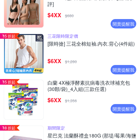
評]
$4XX
$680
開賣提醒我
三花限時限定價
5 折起
[限時搶] 三花全棉短袖.內衣.背心(4件組)
$6XX
$1,280
開賣提醒我
5 折起
白蘭 4X極淨酵素抗病毒洗衣球補充包
(30顆/袋)_4入組(三款任選)
$6XX
$1,356
開賣提醒我
期間限定
8 折起
星巴克 法蘭酥禮盒180G (那堤/莓果/海鹽