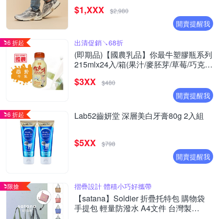
(ML725CK/ML725P/ML725CG/ML725CH
$1,XXX
(Y購/網路獨家)
$2,980
開賣提醒我
出清促銷↘68折
6 折起
(即期品)【國農乳品】你最牛塑膠瓶系列
215mlx24入/箱(果汁/麥胚芽/草莓/巧克力
)
$3XX
$480
開賣提醒我
6 折起
Lab52齒妍堂 深層美白牙膏80g 2入組
$5XX
$798
開賣提醒我
摺疊設計 體積小巧好攜帶
限搶
【satana】Soldier 折疊托特包 購物袋
手提包 輕量防潑水 A4文件 台灣製
SOS2855 - 多色