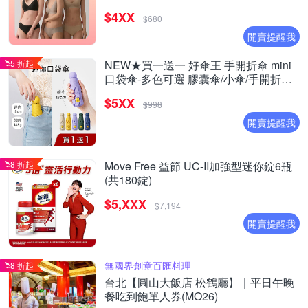
$4XX
$680
開賣提醒我
5 折起
NEW★買一送一 好傘王 手開折傘 mini
口袋傘-多色可選 膠囊傘/小傘/手開折傘/
黑膠布/摺疊傘/小雨傘/輕量傘/折疊傘/迷
$5XX
你傘/防曬
$998
開賣提醒我
8 折起
Move Free 益節 UC-II加強型迷你錠6瓶
(共180錠)
$5,XXX
$7,194
開賣提醒我
無國界創意百匯料理
8 折起
台北【圓山大飯店 松鶴廳】｜平日午晚
餐吃到飽單人券(MO26)