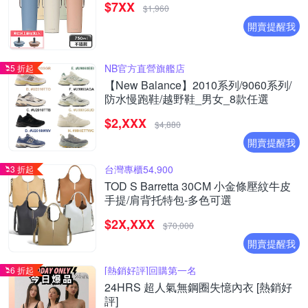
$7XX
$1,960
開賣提醒我
NB官方直營旗艦店
5 折起
【New Balance】2010系列/9060系列/
防水慢跑鞋/越野鞋_男女_8款任選
$2,XXX
$4,880
開賣提醒我
台灣專櫃54,900
3 折起
TOD S Barretta 30CM 小金條壓紋牛皮
手提/肩背托特包-多色可選
$2X,XXX
$70,000
開賣提醒我
[熱銷好評]回購第一名
6 折起
24HRS 超人氣無鋼圈失憶內衣 [熱銷好
評]