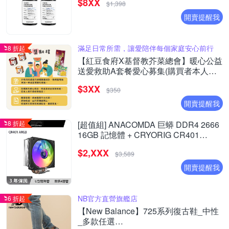
$8XX
$1,398
開賣提醒我
滿足日常所需，讓愛陪伴每個家庭安心前行
8 折起
【紅豆食府X基督教芥菜總會】暖心公益
送愛救助A套餐愛心募集(購買者本人不
會收到商品)
$3XX
$350
開賣提醒我
8 折起
[超值組] ANACOMDA 巨蟒 DDR4 2666
16GB 記憶體 + CRYORIG CR401
ARGB 散熱器
$2,XXX
$3,589
開賣提醒我
NB官方直營旗艦店
6 折起
【New Balance】725系列復古鞋_中性
_多款任選