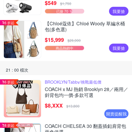
$549
$1,750
我要搶
已搶 70 ％
6 折起
【Chloé蔻依】Chloé Woody 草編水桶
包(多色選)
$15,999
$26,000
我要搶
商品熱銷中
21 : 00 檔次
BROOKLYN/Tabby/挑戰最低價
6 折起
COACH x MJ 熱銷 Brooklyn 28／兩用／
斜背包均一價-多款可選
$8,XXX
$13,800
開賣提醒我
8 折起
COACH CHELSEA 30 翻蓋插釦肩背包
兩色供選