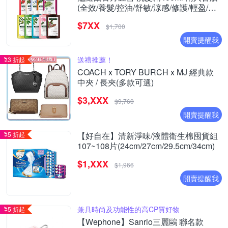
(全效/養髮/控油/舒敏/涼感/修護/輕盈/護
色/保濕) (正常/效期品任選)
$7XX
$1,700
開賣提醒我
送禮推薦！
3 折起
COACH x TORY BURCH x MJ 經典款
中夾 / 長夾(多款可選)
$3,XXX
$9,760
開賣提醒我
5 折起
【好自在】清新淨味/液體衛生棉囤貨組
107~108片(24cm/27cm/29.5cm/34cm)
$1,XXX
$1,966
開賣提醒我
兼具時尚及功能性的高CP質好物
5 折起
【Wephone】Sanrio三麗鷗 聯名款