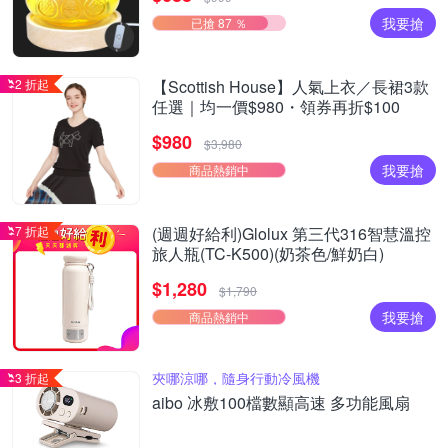
我要搶
已搶 87 ％
2 折起
【Scottish House】人氣上衣／長裙3款
任選｜均一價$980・領券再折$100
$980
$3,980
我要搶
商品熱銷中
7 折起
(週週好給利)Glolux 第三代316智慧溫控
旅人瓶(TC-K500)(奶茶色/鮮奶白)
$1,280
$1,790
我要搶
商品熱銷中
夾哪涼哪，隨身行動冷風機
3 折起
aibo 冰敷100檔數顯高速 多功能風扇