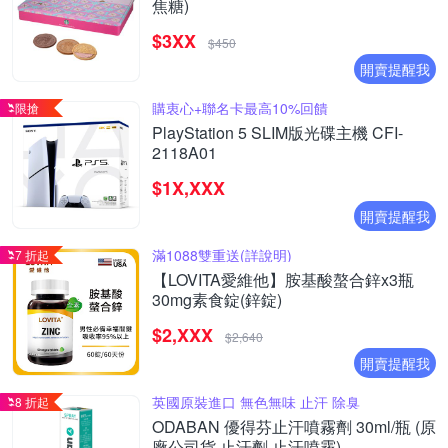
焦糖)
$3XX
$450
開賣提醒我
購衷心+聯名卡最高10%回饋
限搶
PlayStation 5 SLIM版光碟主機 CFI-
2118A01
$1X,XXX
開賣提醒我
滿1088雙重送(詳說明)
7 折起
【LOVITA愛維他】胺基酸螯合鋅x3瓶
30mg素食錠(鋅錠)
$2,XXX
$2,640
開賣提醒我
英國原裝進口 無色無味 止汗 除臭
8 折起
ODABAN 優得芬止汗噴霧劑 30ml/瓶 (原
廠公司貨 止汗劑 止汗噴霧)