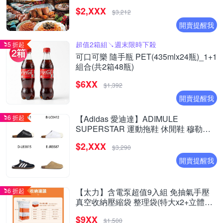
$2,XXX
$3,212
開賣提醒我
超值2箱組↘︎週末限時下殺
5 折起
可口可樂 隨手瓶 PET(435mlx24瓶)_1+1
組合(共2箱48瓶)
$6XX
$1,392
開賣提醒我
6 折起
【Adidas 愛迪達】ADIMULE
SUPERSTAR 運動拖鞋 休閒鞋 穆勒拖
鞋 運動鞋 男女 A-LC0411 B-LC0412 精
$2,XXX
選四款
$3,290
開賣提醒我
6 折起
【太力】含電泵超值9入組 免抽氣手壓
真空收納壓縮袋 整理袋(特大x2+立體中
x6+電泵x1 棉被換季收納)
$9XX
$1,500