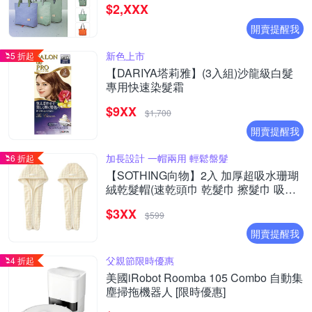
$2,XXX
開賣提醒我
新色上市
5 折起
【DARIYA塔莉雅】(3入組)沙龍級白髮
專用快速染髮霜
$9XX
$1,700
開賣提醒我
加長設計 一帽兩用 輕鬆盤髮
6 折起
【SOTHING向物】2入 加厚超吸水珊瑚
絨乾髮帽(速乾頭巾 乾髮巾 擦髮巾 吸水
毛巾 包頭巾 毛巾 擦頭巾)
$3XX
$599
開賣提醒我
父親節限時優惠
4 折起
美國iRobot Roomba 105 Combo 自動集
塵掃拖機器人 [限時優惠]