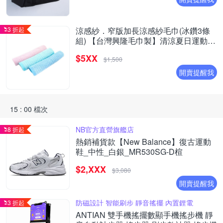
3 折起
涼感紗．窄版加長涼感紗毛巾(冰鑽3條
組) 【台灣興隆毛巾製】清涼夏日運動必
備
$5XX
$1,500
開賣提醒我
15 : 00 檔次
NB官方直營旗艦店
8 折起
熱銷補貨款【New Balance】復古運動
鞋_中性_白銀_MR530SG-D楦
$2,XXX
$3,080
開賣提醒我
防磁設計 智能刷步 靜音搖擺 內置鋰電
3 折起
ANTIAN 雙手機搖擺數顯手機搖步機 靜