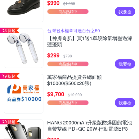
$990
$1,980
我要搶
商品熱銷中
台灣省水標章可達百分之50
3 折起
【神膚奇肌】買1送1單段除氯增壓過濾
蓮蓬頭
$299
$798
我要搶
商品熱銷中
9 折起
萬家福商品提貨券總面額
$10000($500x20張)
$9,700
$10,000
我要搶
商品熱銷中
9 折起
HANG 20000mAh升級版防爆固態電池
自帶雙線 PD+QC 20W 行動電源EP3