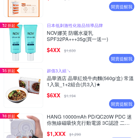
開賣提醒我
日本低刺激性化妝品領導品牌
2 折起
NOV娜芙 防曬水凝乳
SPF32PA+++35g(買一送一)
$4XX
$1,630
開賣提醒我
超值3入組↘︎
5 折起
晶華酒店 晶華紅燒牛肉麵(560g/盒) 常溫
1入裝_1+2組合(共3入)★
$6XX
$1,194
開賣提醒我
8 折起
HANG 10000mAh PD/QC20W PDC 迷
你無線磁吸快充行動電源 3C認證 二維
碼可上飛機
$1,XXX
$1,290