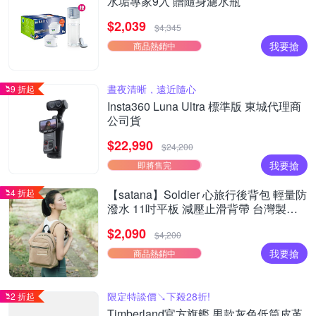
水垢專家9入 贈隨身濾水瓶
$2,039
$4,345
我要搶
商品熱銷中
晝夜清晰，遠近隨心
9 折起
Insta360 Luna Ultra 標準版 東城代理商
公司貨
$22,990
$24,200
我要搶
即將售完
4 折起
【satana】Soldier 心旅行後背包 輕量防
潑水 11吋平板 減壓止滑背帶 台灣製
SOS2595 - 摩卡慕斯
$2,090
$4,200
我要搶
商品熱銷中
限定特談價↘下殺28折!
2 折起
Timberland官方旗艦 男款灰色低筒皮革