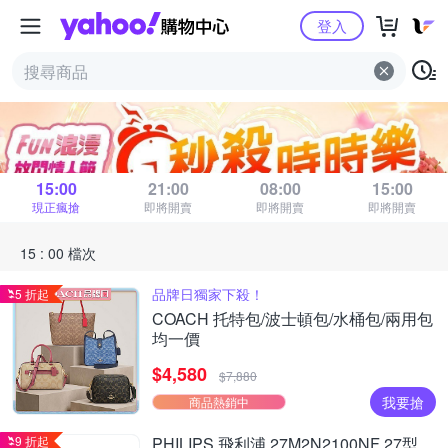
Yahoo購物中心
登入
秒殺時時樂
距 15 : 00 場結束
15:00
21:00
08:00
15:00
現正瘋搶
即將開賣
即將開賣
即將開賣
15 : 00 檔次
品牌日獨家下殺！
5 折起
COACH 托特包/波士頓包/水桶包/兩用包
均一價
$4,580
$7,880
我要搶
商品熱銷中
9 折起
PHILIPS 飛利浦 27M2N2100NF 27型