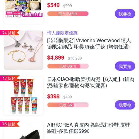
痕褲18片、安睡褲24片)
$549
$799
我要搶
商品熱銷中
情人節限定優惠
4 折起
[時時樂限定] Vivienne Westwood 情人
節限定飾品 耳環/項鍊/手鍊 (均價任選)
$4,899
$10,280
我要搶
已搶 80 ％
7 折起
日本CIAO-啾嚕管狀肉泥【6入組】(貓肉
泥/貓零食/寵物肉泥/肉泥膏)
$398
$499
我要搶
已搶 65 ％
5 折起
AIRKOREA 真皮內增高瑪莉珍鞋 皮鞋
跟鞋-多款任選$990