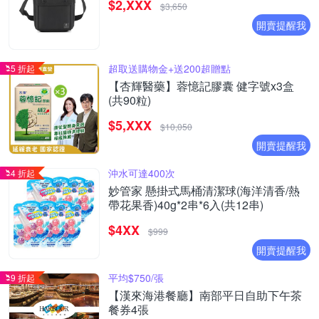
$2,XXX
$3,650
開賣提醒我
超取送購物金+送200超贈點
5 折起
【杏輝醫藥】蓉憶記膠囊 健字號x3盒
(共90粒)
$5,XXX
$10,050
開賣提醒我
沖水可達400次
4 折起
妙管家 懸掛式馬桶清潔球(海洋清香/熱
帶花果香)40g*2串*6入(共12串)
$4XX
$999
開賣提醒我
平均$750/張
9 折起
【漢來海港餐廳】南部平日自助下午茶
餐券4張