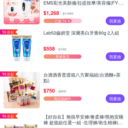
EMS彩光美顏儀/拉提按摩/美容儀(FY-
Z2502DL)
$1,268
$1,980
我要搶
已搶 74 ％
6 折起
Lab52齒妍堂 深層美白牙膏80g 2入組
$558
$798
我要搶
即將售完
9 折起
台酒酒香普渡箱八方聚福組(台酒麵+茶
點)
$750
$800
我要搶
商品熱銷中
6 折起
【好自在】無痕早安褲/奢柔褲/熊抱安睡
褲 超值組任選一組 -生理褲/衛生棉褲(無