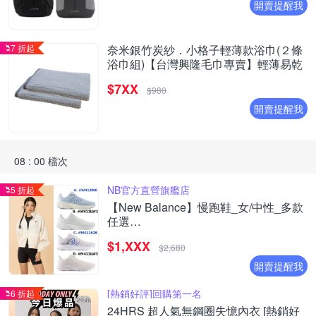
開賣提醒我
7 折起
奈米銀竹炭紗．小格子輕薄款浴巾(２條
浴巾組)【台灣興隆毛巾專賣】輕薄易乾
$7XX
$980
開賣提醒我
08 : 00 檔次
NB官方直營旗艦店
5 折起
【New Balance】慢跑鞋_女/中性_多款
任選
(W4139I6/W413LW3/M411626/M411LW3
$1,XXX
(網路獨家款)
$2,680
開賣提醒我
[熱銷好評]回購第一名
6 折起
24HRS 超人氣無鋼圈失憶內衣 [熱銷好