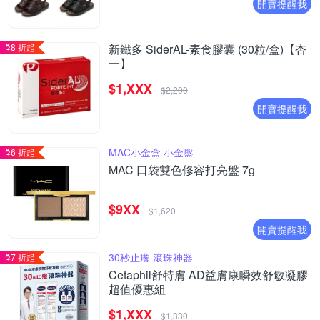
開賣提醒我
8 折起
新鐵多 SiderAL-素食膠囊 (30粒/盒)【杏
一】
$1,XXX
$2,200
開賣提醒我
MAC小金盒 小金盤
6 折起
MAC 口袋雙色修容打亮盤 7g
$9XX
$1,620
開賣提醒我
30秒止癢 滾珠神器
7 折起
Cetaphil舒特膚 AD益膚康瞬效舒敏凝膠
超值優惠組
$1,XXX
$1,330