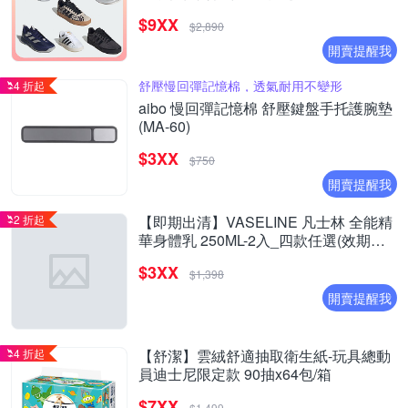
$9XX
$2,890
開賣提醒我
舒壓慢回彈記憶棉，透氣耐用不變形
4 折起
aibo 慢回彈記憶棉 舒壓鍵盤手托護腕墊
(MA-60)
$3XX
$750
開賣提醒我
2 折起
【即期出清】VASELINE 凡士林 全能精
華身體乳 250ML-2入_四款任選(效期至
2027/1)
$3XX
$1,398
開賣提醒我
4 折起
【舒潔】雲絨舒適抽取衛生紙-玩具總動
員迪士尼限定款 90抽x64包/箱
$7XX
$1,499