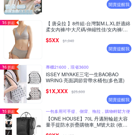
開賣提醒我
5 折起
【 唐朵拉 】8件組-台灣製M.L.XL舒適綿
柔女內褲/中大尺碼/伸縮性佳/女內褲/居
家/好穿/貼身(355)
$5XX
$1,040
開賣提醒我
專櫃21600，現省3600
6 折起
ISSEY MIYAKE三宅一生BAOBAO
WRING 亮面調節背帶水桶包(多色選)
$1X,XXX
$25,600
開賣提醒我
一包多用可手提、側背、拖拉，購物輕鬆方便
5 折起
【ONE HOUSE】70L 丹邁附輪超大容
量手提防水折疊購物車_M號大款 (收納
包/旅行袋/買菜車/收納推車/推車/摺疊購