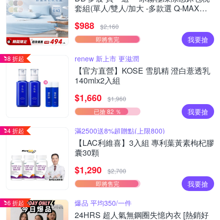
套組(單人/雙人/加大 -多款選 Q-MAX值
0.43)
$988
$2,160
我要搶
即將售完
renew 新上市 更滋潤
8 折起
【官方直營】KOSE 雪肌精 澄白薏透乳
140mlx2入組
$1,660
$1,960
我要搶
已搶 82 ％
滿2500送8%超贈點(上限800)
4 折起
【LAC利維喜】3入組 專利葉黃素枸杞膠
囊30顆
$1,290
$2,700
我要搶
即將售完
爆品 平均350/一件
6 折起
24HRS 超人氣無鋼圈失憶內衣 [熱銷好