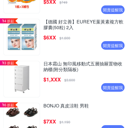
$5XX
$749
開賣提醒我
4 折起
【德國 好立善】EUREYE葉黃素複方軟
膠囊(50粒) 2入
$6XX
$1,600
開賣提醒我
3 折起
日本霜山 無印風移動式五層抽屜置物收
納櫃(附分類隔板)
$1,XXX
$3,600
開賣提醒我
6 折起
BONJO 真皮涼鞋 男鞋
$7XX
$1,190