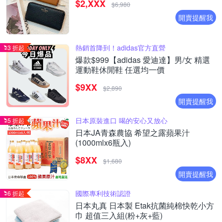
$2,XXX
$6,980
開賣提醒我
熱銷首降到！adidas官方直營
3 折起
爆款$999【adidas 愛迪達】男/女 精選
運動鞋休閒鞋 任選均一價
$9XX
$2,890
開賣提醒我
日本原裝進口 喝的安心又放心
5 折起
日本JA青森農協 希望之露蘋果汁
(1000mlx6瓶入)
$8XX
$1,680
開賣提醒我
國際專利技術認證
6 折起
日本丸真 日本製 Etak抗菌純棉快乾小方
巾 超值三入組(粉+灰+藍)