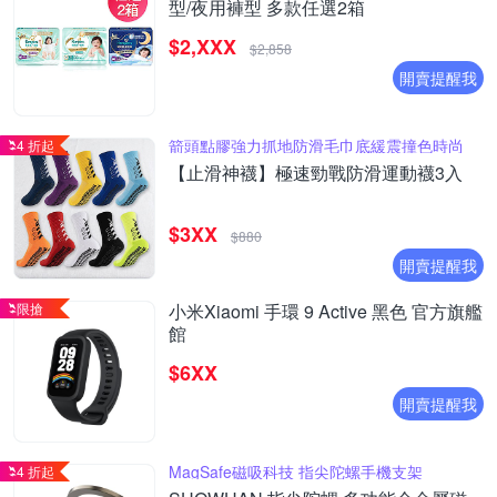
型/夜用褲型 多款任選2箱
$2,XXX
$2,858
開賣提醒我
箭頭點膠強力抓地防滑毛巾底緩震撞色時尚
4 折起
【止滑神襪】極速勁戰防滑運動襪3入
$3XX
$880
開賣提醒我
限搶
小米Xiaomi 手環 9 Active 黑色 官方旗艦
館
$6XX
開賣提醒我
MagSafe磁吸科技 指尖陀螺手機支架
4 折起