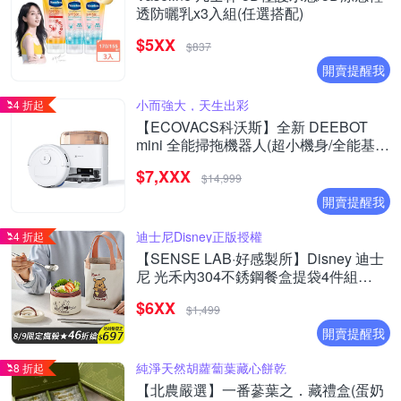
透防曬乳x3入組(任選搭配)
$5XX
$837
開賣提醒我
小而強大，天生出彩
4 折起
【ECOVACS科沃斯】全新 DEEBOT
mini 全能掃拖機器人(超小機身/全能基
站/毛髮不纏繞/靜音清潔）
$7,XXX
$14,999
開賣提醒我
迪士尼Disney正版授權
4 折起
【SENSE LAB·好感製所】Disney 迪士
尼 光禾內304不銹鋼餐盒提袋4件組
700ml(304湯匙+筷子/提袋/彩色禮盒)
$6XX
$1,499
開賣提醒我
純淨天然胡蘿蔔葉藏心餅乾
8 折起
【北農嚴選】一番蔘葉之．藏禮盒(蛋奶