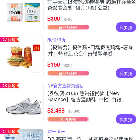
甘霖基金會x愛心捐贈套餐‧認購甘霖基金
會營養套餐1個月(1套)(公益)
$300
$480
我要搶
商品熱銷中
限時73折
7 折起
【麥當勞】麥香鷄+四塊麥克鷄塊+薯條
(中)+蜂蜜紅茶(冰) 好禮即享券
$150
$204
我要搶
商品熱銷中
NB官方直營旗艦店
8 折起
(券後價 2168) 熱銷補貨款【New
Balance】復古運動鞋_中性_白銀
_MR530SG-D楦
$2,468
$3,080
我要搶
即將售完
買一送一
4 折起
DB 夢寢 買一送一 冰霧極凍涼感床包枕