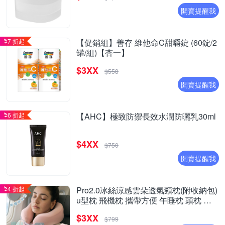
開賣提醒我
7 折起
【促銷組】善存 維他命C甜嚼錠 (60錠/2
罐/組)【杏一】
$3XX
$558
開賣提醒我
6 折起
【AHC】極致防禦長效水潤防曬乳30ml
$4XX
$750
開賣提醒我
4 折起
Pro2.0冰絲涼感雲朵透氣頸枕(附收納包)
u型枕 飛機枕 攜帶方便 午睡枕 頭枕 遠
程旅行
$3XX
$799