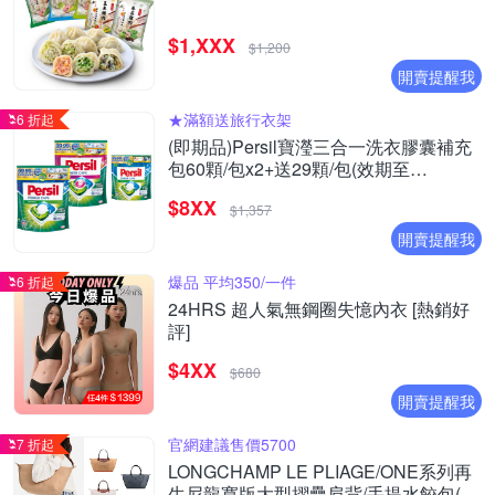
$1,XXX
$1,200
開賣提醒我
★滿額送旅行衣架
6 折起
(即期品)Persil寶瀅三合一洗衣膠囊補充
包60顆/包x2+送29顆/包(效期至
2026/09/27)
$8XX
$1,357
開賣提醒我
爆品 平均350/一件
6 折起
24HRS 超人氣無鋼圈失憶內衣 [熱銷好
評]
$4XX
$680
開賣提醒我
官網建議售價5700
7 折起
LONGCHAMP LE PLIAGE/ONE系列再
生尼龍寬版大型摺疊肩背/手提水餃包(多