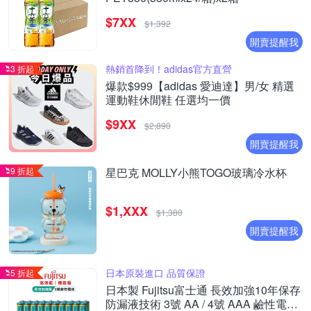
$7XX
$1,392
開賣提醒我
熱銷首降到！adidas官方直營
3 折起
爆款$999【adidas 愛迪達】男/女 精選
運動鞋休閒鞋 任選均一價
$9XX
$2,890
開賣提醒我
9 折起
星巴克 MOLLY小熊TOGO玻璃冷水杯
$1,XXX
$1,380
開賣提醒我
日本原裝進口 品質保證
5 折起
日本製 Fujitsu富士通 長效加強10年保存
防漏液技術 3號 AA / 4號 AAA 鹼性電池