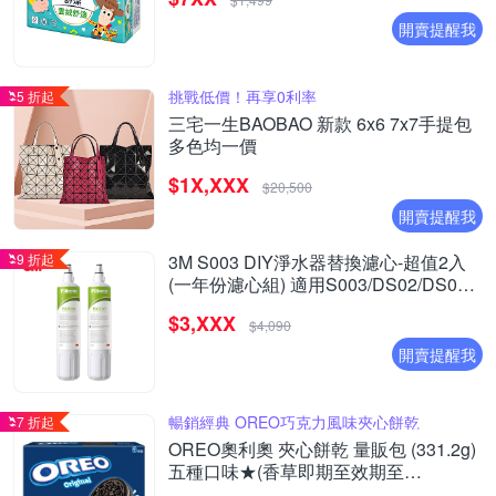
開賣提醒我
挑戰低價！再享0利率
5 折起
三宅一生BAOBAO 新款 6x6 7x7手提包
多色均一價
$1X,XXX
$20,500
開賣提醒我
9 折起
3M S003 DIY淨水器替換濾心-超值2入
(一年份濾心組) 適用S003/DS02/DS03
系列濾心
$3,XXX
$4,090
開賣提醒我
暢銷經典 OREO巧克力風味夾心餅乾
7 折起
OREO奧利奧 夾心餅乾 量販包 (331.2g)
五種口味★(香草即期至效期至
20261003)