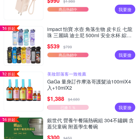
$990
$1,980
我要搶
商品熱銷中
6 折起
impact 怡寶 水壺 角落生物 皮卡丘 七龍
珠 三麗鷗 迪士尼 500ml 安全水杯 綜合
賣場 得意時袋
$539
$799
我要搶
商品熱銷中
美妝部落客一致推薦
2 折起
GaGa 量身訂作摩洛哥護髮油100mlX4
入+10mlX2
$1,388
$4,680
我要搶
已搶 1 ％
6 折起
銀世代 營養午餐隔熱碗組 304不鏽鋼 含
蓋兒童碗 附蓋學生餐碗
$300
$450