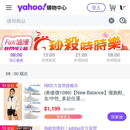
Yahoo購物中心
登入
秒殺時時樂
距 08 : 00 場結束
08:00
15:00
21:00
08:00
現正瘋搶
即將開賣
即將開賣
即將開賣
08 : 00 檔次
NB官方直營旗艦店
4 折起
(券後價1099)【New Balance】慢跑鞋_
女/中性_多款任選
(W4139I6/W413LW3/M411626/M411LW3
$1,199
(網路獨家款)
$2,680
我要搶
即將售完
熱銷首降到！adidas官方直營
3 折起