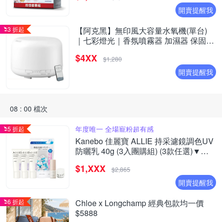
開賣提醒我
3 折起
【阿克黑】無印風大容量水氧機(單台)
｜七彩燈光｜香氛噴霧器 加濕器 保固一
年｜升級遙控版
$4XX
$1,280
開賣提醒我
08 : 00 檔次
年度唯一 全場寵粉超有感
5 折起
Kanebo 佳麗寶 ALLIE 持采濾鏡調色UV
防曬乳 40g (3入團購組) (3款任選)▼超
夯爆款
$1,XXX
$2,865
開賣提醒我
6 折起
Chloe x Longchamp 經典包款均一價
$5888