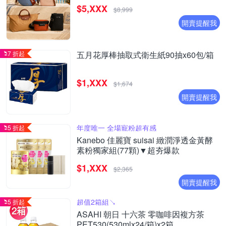
$5,XXX
$8,999
開賣提醒我
7 折起
五月花厚棒抽取式衛生紙90抽x60包/箱
$1,XXX
$1,674
開賣提醒我
年度唯一 全場寵粉超有感
5 折起
Kanebo 佳麗寶 suisai 緻潤淨透金黃酵
素粉獨家組(77顆)▼超夯爆款
$1,XXX
$2,365
開賣提醒我
超值2箱組↘︎
5 折起
ASAHI 朝日 十六茶 零咖啡因複方茶
PET530(530mlx24/箱)x2箱