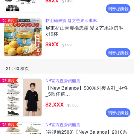
$8XX
物車)
$1,498
開賣提醒我
枋山楊忠憲 愛文芒果冰淇淋
5 折起
屏東枋山青農楊忠憲 愛文芒果冰淇淋
x16杯
$9XX
$1,920
開賣提醒我
21 : 00 檔次
NB官方直營旗艦店
7 折起
【New Balance】530系列復古鞋_中性
_5款任選
(MR530EWB/U530SEA/SUB/7VI/9TN)
$2,XXX
$3,080
開賣提醒我
NB官方直營旗艦店
5 折起
(券後價2588)【New Balance】2010系