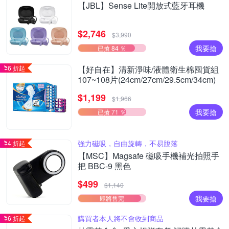
【JBL】Sense Lite開放式藍牙耳機
$2,746
$3,990
我要搶
已搶 84 ％
6 折起
【好自在】清新淨味/液體衛生棉囤貨組
107~108片(24cm/27cm/29.5cm/34cm)
$1,199
$1,966
我要搶
已搶 71 ％
強力磁吸，自由旋轉，不易脫落
4 折起
【MSC】Magsafe 磁吸手機補光拍照手
把 BBC-9 黑色
$499
$1,140
我要搶
即將售完
購買者本人將不會收到商品
6 折起