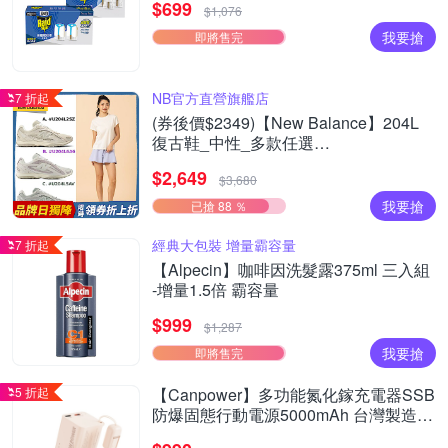
$699
$1,076
我要搶
即將售完
NB官方直營旗艦店
7 折起
(券後價$2349)【New Balance】204L
復古鞋_中性_多款任選
(U204L2SZ/6A6/5AV/8OV/3K9/7AM/273)
$2,649
$3,680
我要搶
已搶 88 ％
經典大包裝 增量霸容量
7 折起
【Alpecin】咖啡因洗髮露375ml 三入組
-增量1.5倍 霸容量
$999
$1,287
我要搶
即將售完
5 折起
【Canpower】多功能氮化鎵充電器SSB
防爆固態行動電源5000mAh 台灣製造
138g 自帶AC插頭 有wh、ccc標示