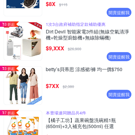
$8X
$115
開賣提醒我
1次3台政府補助指定款補助優惠
3 折起
Dirt Devil 智能家電3件組(無線空氣清淨
機+乾燥型廚餘機+無線除蟎機)
$9,XXX
$26,900
開賣提醒我
3 折起
betty’s貝蒂思 涼感裙/褲 均一價$750
$7XX
$2,380
開賣提醒我
本賣場連同贈品共4件
7 折起
【橘子工坊】蔬果碗盤洗碗精1瓶
(650ml)+3入補充包(500ml) 任選