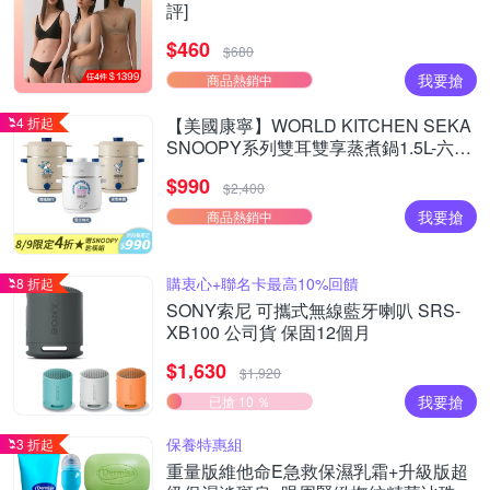
評]
$460
$680
我要搶
商品熱銷中
4 折起
【美國康寧】WORLD KITCHEN SEKA
SNOOPY系列雙耳雙享蒸煮鍋1.5L-六款
可選
$990
$2,400
我要搶
商品熱銷中
購衷心+聯名卡最高10%回饋
8 折起
SONY索尼 可攜式無線藍牙喇叭 SRS-
XB100 公司貨 保固12個月
$1,630
$1,920
我要搶
已搶 10 ％
保養特惠組
3 折起
重量版維他命E急救保濕乳霜+升級版超