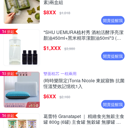
素)兩盒組
$8XX
$1,018
開賣提醒我
4 折起
*SHU UEMURA植村秀 酒粕活酵淨亮潔
顏油450ml+黑米精萃潔顏油50ml*3 (正
統公司貨)
$1,XXX
$3,980
開賣提醒我
雙面枕芯 一枕兩用
3 折起
(時時樂限定)Tonia Nicole 東妮寢飾 抗菌
恆溫雙效記憶枕1入
$6XX
$2,160
開賣提醒我
6 折起
葛蕾特 Granatapet ｜ 精緻食光無穀主食
罐 800g (6罐) 主食罐 無穀罐 無膠罐 主
食貓罐 德罐 挑嘴貓