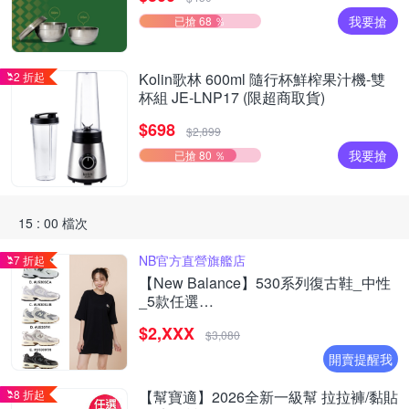
我要搶
已搶 68 ％
2 折起
Kolin歌林 600ml 隨行杯鮮榨果汁機-雙
杯組 JE-LNP17 (限超商取貨)
$698
$2,899
我要搶
已搶 80 ％
15 : 00 檔次
NB官方直營旗艦店
7 折起
【New Balance】530系列復古鞋_中性
_5款任選
(MR530EWB/U530SEA/SUB/7VI/9TN)
$2,XXX
$3,080
開賣提醒我
8 折起
【幫寶適】2026全新一級幫 拉拉褲/黏貼