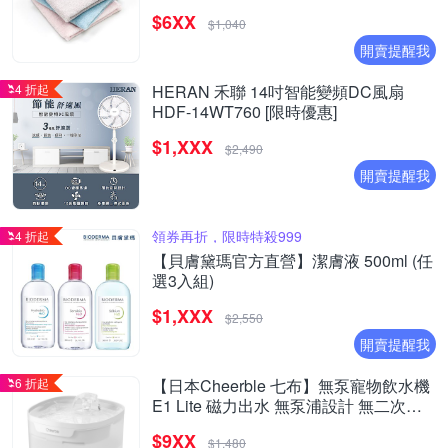
$6XX
$1,040
開賣提醒我
4 折起
HERAN 禾聯 14吋智能變頻DC風扇
HDF-14WT760 [限時優惠]
$1,XXX
$2,490
開賣提醒我
領券再折，限時特殺999
4 折起
【貝膚黛瑪官方直營】潔膚液 500ml (任
選3入組)
$1,XXX
$2,550
開賣提醒我
6 折起
【日本Cheerble 七布】無泵寵物飲水機
E1 Lite 磁力出水 無泵浦設計 無二次汙
染 小型貓狗通用
$9XX
$1,480