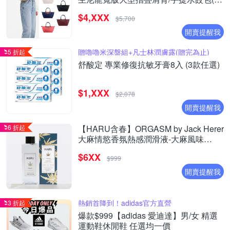
款選)
$4,XXX
$5,700
開賣提醒我
贈嚕嚕米深盤組+凡士林潤膚露(贈完為止)
5 折起
舒酸定 專業修復抗敏牙膏8入 (3款任選)
$1,XXX
$2,078
開賣提醒我
6 折起
【HARU含春】ORGASM by Jack Herer
大麻情慾香氛熱感潤滑液-大麻風味
(155ml)
$6XX
$999
開賣提醒我
熱銷首降到！adidas官方直營
3 折起
爆款$999【adidas 愛迪達】男/女 精選
運動鞋休閒鞋 任選均一價