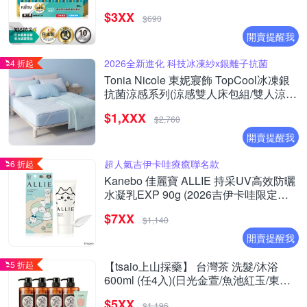
(精裝版20入裝)
$3XX
$690
開賣提醒我
2026全新進化 科技冰凍紗x銀離子抗菌
4 折起
Tonia Nicole 東妮寢飾 TopCool冰凍銀
抗菌涼感系列(涼感雙人床包組/雙人涼感
墊/單人涼感被)任選均價
$1,XXX
$2,760
開賣提醒我
超人氣吉伊卡哇療癒聯名款
6 折起
Kanebo 佳麗寶 ALLIE 持采UV高效防曬
水凝乳EXP 90g (2026吉伊卡哇限定包
裝)
$7XX
$1,140
開賣提醒我
5 折起
【tsaio上山採藥】 台灣茶 洗髮/沐浴
600ml (任4入)(日光金萱/魚池紅玉/東方
美人/文山包種/手捻花/冷泉玉露/國寶茶/
$5XX
$1,196