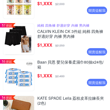
$1,XXX
$2,000
開賣提醒我
純棉 四角褲 舒適好穿 內褲 男內褲
7 折起
CALVIN KLEIN CK 3件組 純棉 四角褲
舒適好穿 內褲 男內褲
$1,XXX
$2,350
開賣提醒我
5 折起
Baan 貝恩 嬰兒保養柔濕巾80抽x24包/
箱
$1,XXX
$2,480
開賣提醒我
4 折起
KATE SPADE Leila 荔枝皮革拉鍊長夾
(2色)