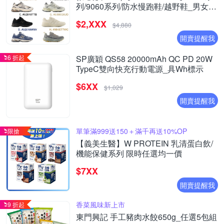
列/9060系列/防水慢跑鞋/越野鞋_男女_8
款任選
$2,XXX
$4,880
開賣提醒我
6 折起
SP廣穎 QS58 20000mAh QC PD 20W
TypeC雙向快充行動電源_具Wh標示
$6XX
$1,029
開賣提醒我
單筆滿999送150＋滿千再送10%OP
限搶
【義美生醫】W PROTEIN 乳清蛋白飲/
機能保健系列 限時任選均一價
$7XX
開賣提醒我
香菜風味新上市
9 折起
東門興記 手工豬肉水餃650g_任選5包組