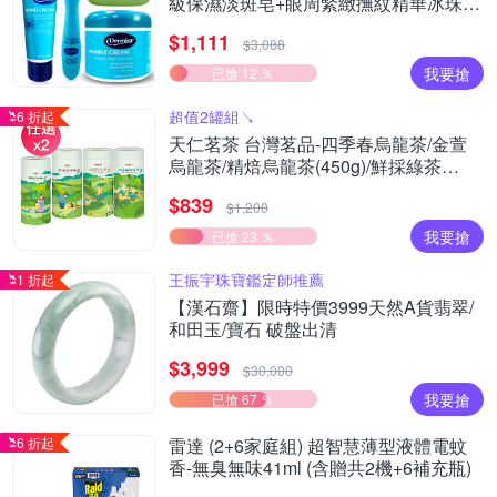
級保濕淡斑皂+眼周緊緻撫紋精華冰珠棒
+手部淡紋緊緻霜
$1,111
$3,088
我要搶
已搶 12 ％
超值2罐組↘︎
6 折起
天仁茗茶 台灣茗品-四季春烏龍茶/金萱
烏龍茶/精焙烏龍茶(450g)/鮮採綠茶
(225g)茶葉任選2
$839
$1,200
我要搶
已搶 23 ％
王振宇珠寶鑑定師推薦
1 折起
【漢石齋】限時特價3999天然A貨翡翠/
和田玉/寶石 破盤出清
$3,999
$30,000
我要搶
已搶 67 ％
6 折起
雷達 (2+6家庭組) 超智慧薄型液體電蚊
香-無臭無味41ml (含贈共2機+6補充瓶)